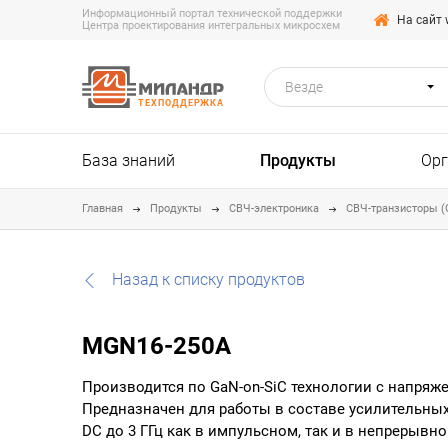
Информационный портал технической поддержки
На сайт 
Центра проектирования интегральных микросхем
Везде
ТЕХПОДДЕРЖКА
База знаний
Продукты
Ор
Главная
Продукты
СВЧ-электроника
СВЧ-транзисторы (
Назад к списку продуктов
MGN16-250A
Производится по GaN-on-SiC технологии с напряже
Предназначен для работы в составе усилительных 
DC до 3 ГГц как в импульсном, так и в непрерывн