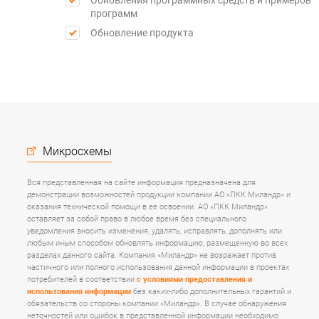
Обновления программных средств и примеров
программ
Обновление продукта
Микросхемы
Вся представленная на сайте информация предназначена для
демонстрации возможностей продукции компании АО «ПКК Миландр» и
оказания технической помощи в ее освоении. АО «ПКК Миландр»
оставляет за собой право в любое время без специального
уведомления вносить изменения, удалять, исправлять, дополнять или
любым иным способом обновлять информацию, размещенную во всех
разделах данного сайта. Компания «Миландр» не возражает против
частичного или полного использования данной информации в проектах
потребителей в соответствии
с условиями предоставления и
использования информации
без каких-либо дополнительных гарантий и
обязательств со стороны компании «Миландр». В случае обнаружения
неточностей или ошибок в представленной информации необходимо