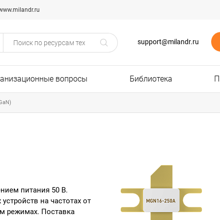
www.milandr.ru
support@milandr.ru
ганизационные вопросы
Библиотека
П
GaN)
нием питания 50 В.
устройств на частотах от
ом режимах. Поставка