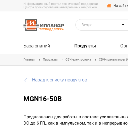
Информационный портал технической поддержки
На сайт 
Центра проектирования интегральных микросхем
Везде
ТЕХПОДДЕРЖКА
База знаний
Продукты
Ор
Главная
Продукты
СВЧ-электроника
СВЧ-транзисторы (
Назад к списку продуктов
MGN16-50B
Предназначен для работы в составе усилительных 
DC до 6 ГГц как в импульсном, так и в непрерывн