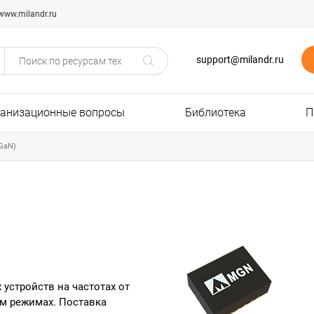
www.milandr.ru
support@milandr.ru
ганизационные вопросы
Библиотека
П
GaN)
устройств на частотах от
ом режимах. Поставка