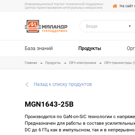
Информационный портал технической поддержки
На сайт 
Центра проектирования интегральных микросхем
Везде
ТЕХПОДДЕРЖКА
База знаний
Продукты
Ор
Главная
Продукты
СВЧ-электроника
СВЧ-транзисторы (
Назад к списку продуктов
MGN1643-25B
Производится по GaN-on-SiC технологии с напряже
Предназначен для работы в составе усилительных 
DC до 6 ГГц как в импульсном, так и в непрерывн