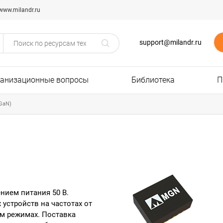
www.milandr.ru
support@milandr.ru
ганизационные вопросы
Библиотека
П
GaN)
нием питания 50 В.
устройств на частотах от
ом режимах. Поставка