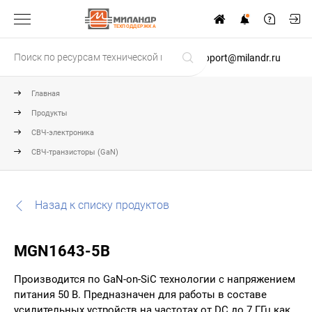
ТЕХПОДДЕРЖКА
support@milandr.ru
Главная
Продукты
СВЧ-электроника
СВЧ-транзисторы (GaN)
Назад к списку продуктов
MGN1643-5B
Производится по GaN-on-SiC технологии с напряжением
питания 50 В. Предназначен для работы в составе
усилительных устройств на частотах от DC до 7 ГГц как