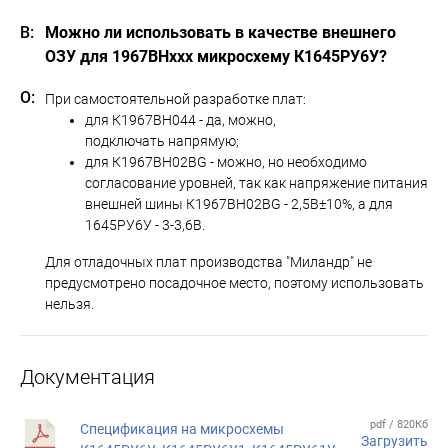
Можно ли использовать в качестве внешнего
ОЗУ для 1967ВНххх микросхему К1645РУ6У?
При самостоятельной разработке плат:
для К1967ВН044 - да, можно,
подключать напрямую;
для К1967ВН02BG - можно, но необходимо
согласование уровней, так как напряжение питания
внешней шины К1967ВН02BG - 2,5В±10%, а для
1645РУ6У - 3-3,6В.
Для отладочных плат производства "Миландр" не
предусмотрено посадочное место, поэтому использовать
нельзя.
Документация
pdf / 820Кб
Спецификация на микросхемы
Загрузить