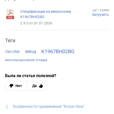
pdf / 5.63Мб
Спецификация на микросхему
Загрузить
К1967ВН02BG
2.9.0 от 01.07.2026
Теги
К1967ВН02BG
debug
CM-LYNX
многопроцессорная отладка
Была ли статья полезной?
Нет
Да
Особенности применения "Know-How"