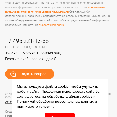
«Миландр» не возражает против частичного или полного использования
данной информации в проектах потребителей в соответствии
с условиями
предоставления и использования информации
без каких-либо
дополнительных гарантий и обязательств со стороны компании «Миландр». В
случае обнаружения неточностей или ошибок в представленной информации
необходимо написать на
support@milandr.ru
+7 495 221-13-55
Пн — Пт с 10:00 до 18:00 МСК
124498, г. Москва, г. Зеленоград,
Георгиевский проспект, дом 5
Задать вопрос
Мы используем файлы cookie, чтобы улучшить
работу сайта. Продолжая использовать сайт, Вы
© Информационный портал технической поддержки ЦП ИС АО «ПКК Миландр»,
соглашаетесь на обработку файлов
cookies
и
2026
Политикой обработки персональных данных
и
Условия предоставления и использования информации
принимаете условия.
Создание сайта –
Политика обработки персональных данных