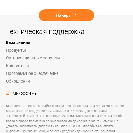
Наверх
Техническая поддержка
База знаний
Продукты
Организационные вопросы
Библиотека
Программное обеспечение
Обновления
Микросхемы
Вся представленная на сайте информация предназначена для демонстрации
возможностей продукции компании АО «ПКК Миландр» и оказания
технической помощи в ее освоении. АО «ПКК Миландр» оставляет за собой
право в любое время без специального уведомления вносить изменения,
удалять, исправлять, дополнять или любым иным способом обновлять
информацию, размещенную во всех разделах данного сайта. Компания