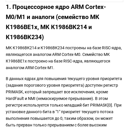
1. Процессорное ядро ARM Cortex-
M0/M1 и аналоги (семейство МК
К1986ВЕ1x, МК К1986ВК214 и
К1986ВК234)
МК К1986ВК214 и К1986ВК234 построены на базе RISC-ядра,
являющегося аналогом ARM Cortex-M0. Семейство МК
К1986ВЕ1x построено на базе RISC-ядра, являющегося
аналогом ARM Cortex-M1.
В данных ядрах для повышения текущего уровня приоритета
(задания порогового уровня приоритета) доступен регистр
PRIMASK, который запрещает все исключения, кроме
HardFault и NMI (немаскируемое прерывание). В этом
регистре используется только младший бит PRIMASK[0]. При
установке данного бита в "1" приоритет текущего потока
выполнения повышается до 0, таким образом, он может
быть прерван только прерыванием с более высоким