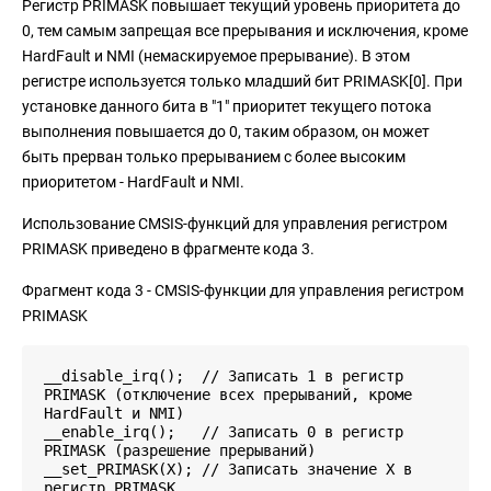
Регистр PRIMASK повышает текущий уровень приоритета до
0, тем самым запрещая все прерывания и исключения, кроме
HardFault и NMI (немаскируемое прерывание). В этом
регистре используется только младший бит PRIMASK[0]. При
установке данного бита в "1" приоритет текущего потока
выполнения повышается до 0, таким образом, он может
быть прерван только прерыванием с более высоким
приоритетом - HardFault и NMI.
Использование CMSIS-функций для управления регистром
PRIMASK приведено в фрагменте кода 3.
Фрагмент кода 3 - CMSIS-функции для управления регистром
PRIMASK
__disable_irq(); // Записать 1 в регистр
PRIMASK (отключение всех прерываний, кроме
HardFault и NMI)
__enable_irq(); // Записать 0 в регистр
PRIMASK (разрешение прерываний)
__set_PRIMASK(X); // Записать значение X в
регистр PRIMASK