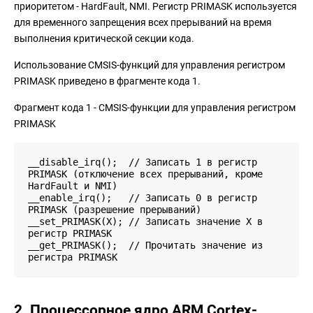
приоритетом - HardFault, NMI. Регистр PRIMASK используется
для временного запрещения всех прерываний на время
выполнения критической секции кода.
Использование CMSIS-функций для управления регистром
PRIMASK приведено в фрагменте кода 1.
Фрагмент кода 1 - CMSIS-функции для управления регистром
PRIMASK
__disable_irq(); // Записать 1 в регистр
PRIMASK (отключение всех прерываний, кроме
HardFault и NMI)
__enable_irq(); // Записать 0 в регистр
PRIMASK (разрешение прерываний)
__set_PRIMASK(X); // Записать значение X в
регистр PRIMASK
__get_PRIMASK(); // Прочитать значение из
регистра PRIMASK
2. Процессорное ядро ARM Cortex-