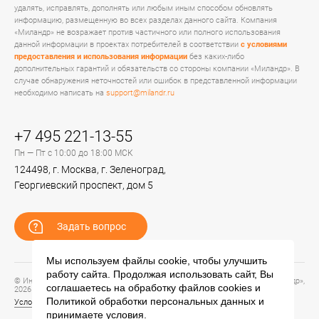
удалять, исправлять, дополнять или любым иным способом обновлять
информацию, размещенную во всех разделах данного сайта. Компания
«Миландр» не возражает против частичного или полного использования
данной информации в проектах потребителей в соответствии
с условиями
предоставления и использования информации
без каких-либо
дополнительных гарантий и обязательств со стороны компании «Миландр». В
случае обнаружения неточностей или ошибок в представленной информации
необходимо написать на
support@milandr.ru
+7 495 221-13-55
Пн — Пт с 10:00 до 18:00 МСК
124498, г. Москва, г. Зеленоград,
Георгиевский проспект, дом 5
Задать вопрос
Мы используем файлы cookie, чтобы улучшить
работу сайта. Продолжая использовать сайт, Вы
© Информационный портал технической поддержки ЦП ИС АО «ПКК Миландр»,
соглашаетесь на обработку файлов
cookies
и
2026
Политикой обработки персональных данных
и
Условия предоставления и использования информации
принимаете условия.