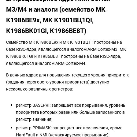
M3/M4 и аналоги (семейство МК
К1986ВЕ9x, МК К1901ВЦ1QI,
К1986ВК01GI, К1986ВЕ8Т)
Семейство МК К1986ВЕ9x и МК К1901ВЦ1Т построены на
базе RISC-ядра, являющегося аналогом ARM Cortex-M3. МК
К1986ВК01GI и К1986ВЕ8Т построены на базе RISC-ядра,
являющегося аналогом ARM Cortex-M4.
В данных ядрах для повышения текущего уровня приоритета
(задания порогового уровня приоритета) доступно
несколько различных регистров:
регистр BASEPRI: запрещает все прерывания, уровень
приоритета которых равен или больше записанного в
регистр значения;
регистр PRIMASK: запрещает все исключения, кроме
HardFault и NMI (немаскируемое прерывание);