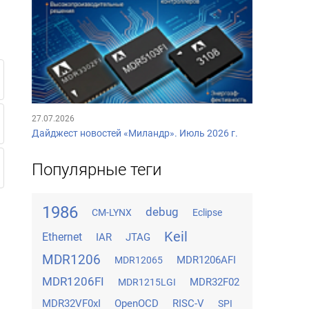
27.07.2026
Дайджест новостей «Миландр». Июль 2026 г.
Популярные теги
1986
debug
CM-LYNX
Eclipse
Keil
Ethernet
IAR
JTAG
MDR1206
MDR1206AFI
MDR12065
MDR1206FI
MDR32F02
MDR1215LGI
MDR32VF0xI
OpenOCD
RISC-V
SPI