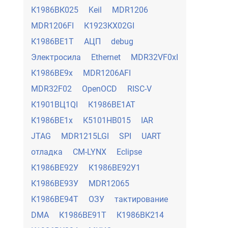
К1986ВК025
Keil
MDR1206
MDR1206FI
К1923КХ02GI
К1986ВЕ1Т
АЦП
debug
Электросила
Ethernet
MDR32VF0xI
К1986ВЕ9х
MDR1206AFI
MDR32F02
OpenOCD
RISC-V
К1901ВЦ1QI
К1986ВЕ1АТ
К1986ВЕ1х
К5101НВ015
IAR
JTAG
MDR1215LGI
SPI
UART
отладка
CM-LYNX
Eclipse
К1986ВЕ92У
К1986ВЕ92У1
К1986ВЕ93У
MDR12065
К1986ВЕ94Т
ОЗУ
тактирование
DMA
К1986ВЕ91Т
К1986ВК214