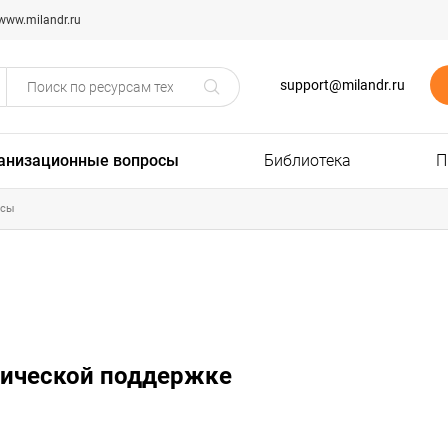
www.milandr.ru
support@milandr.ru
анизационные вопросы
Библиотека
П
осы
хнической поддержке