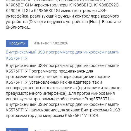
К1986ВЕ1GI Микроконтроллеры К1986ВЕ1QI, К1986ВЕ92QI,
К1901ВЦ1GI и К1986ВК01GI имеют контроллер USB-
интерфейса, реализующий функции контроллера ведомого
устройства (Device) и ведущего устройства (Host). В составе
библиотеки...
Продукты
Изменен: 17.02.2026
Внутрисхемный USB-программатор для микросхем памяти
К5576РТ1У
Внутрисхемный USB-программатор для микросхем памяти
К5576РТ1У Программатор предназначен для
программирования, чтения и верификации микросхем
К5576РТ1У, установленных как на адаптере, так и
непосредственно на плате заказчика (при наличии на плате
предусмотренного интерфейса). Для программирования
используется программное обеспечение Prog5576RT1U.
Внутрисхемный USB-программатор для микросхем памяти
К5576РТ1У Наименование для заказа: Внутрисхемный USB-
программатор для микросхем К5576РТ1У ТСКЯ...