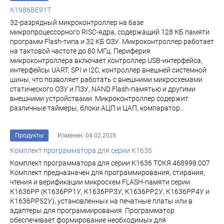
К1986ВЕ91Т
32-разрядный микроконтроллер на базе
микропроцессорного RISC-ядра, содержащий 128 КБ памяти
программ Flash-типа и 32 КБ ОЗУ. Микроконтроллер работает
на тактовой частоте до 80 МГц. Периферия
микроконтроллера включает контроллер USB-интерфейса,
интерфейсы UART, SPI и I2C, контроллер внешней системной
шины, что позволяет работать с внешними микросхемами
статического ОЗУ и ПЗУ, NAND Flash-памятью и другими
внешними устройствами. Микроконтроллер содержит
различные таймеры, блоки АЦП и ЦАП, компаратор...
Продукты
Изменен: 04.02.2026
Комплект программатора для серии К1636
Комплект программатора для серии К1636 ТСКЯ.468998.007
Комплект предназначен для программирования, стирания,
чтения и верификации микросхем FLASH-памяти серии
К1636РР (К1636РР1У, К1636РР3У, К1636РР2У, К1636РР4У и
К1636РР52У), установленных на печатные платы или в
адаптеры для программирования. Программатор
обеспечивает формирование необходимых для