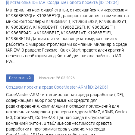
[i] Установка IDE IAR. Создание нового проекта [ID: 24204]
Материал из настоящей статьи, относящийся к микросхемам
К1986ВЕ92QI и К1986ВЕ1QI , распространяется в том числе на
микроконтроллеры К1986ВЕ91Т, К1986ВЕ92У, К1986ВЕ92У1,
К1986ВЕ93У, К1986ВЕ94Т, К1986ВЕ92FI, К1986ВЕ92F1I,
К1986ВЕ94GI и К1986ВЕ1Т, К1986ВЕ1АТ, К1986ВЕ1FI,
К1986ВЕ1GI Данная статья посвящена тому, как начать
работать с микроконтроллерами компании Миландр в среде
IAR EW. В разделе Резюме - Quick Start представлен краткий
перечень необходимых действий для начала работы в IAR
EW...
База знаний
Изменен: 26.03.2026
Создаем проект в среде CodeMaster-ARM [ID: 24206]
CodeMaster-ARM - интегрированная среда разработки (IDE),
содержащая набор программных средств для
редактирования, компиляции и отладки приложений для
встроенных микроконтроллеров с ядром ARM7, ARM9, Cortex-
M0, Cortex-M1, Cortex-M3. Данная среда выпускается
компанией Фитон . В таблице совместимости средств
разработки и программаторов указано, что среда
CodeMaster-ARM совместима с собственным