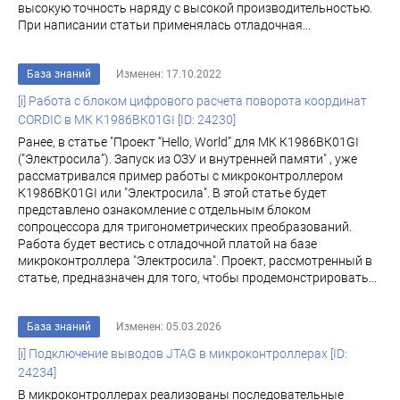
высокую точность наряду с высокой производительностью.
При написании статьи применялась отладочная...
База знаний
Изменен: 17.10.2022
[i] Работа с блоком цифрового расчета поворота координат
CORDIC в МК K1986ВК01GI [ID: 24230]
Ранее, в статье "Проект “Hello, World” для МК К1986ВК01GI
("Электросила”). Запуск из ОЗУ и внутренней памяти" , уже
рассматривалcя пример работы с микроконтроллером
К1986ВК01GI или "Электросила". В этой статье будет
представлено ознакомление с отдельным блоком
сопроцессора для тригонометрических преобразований.
Работа будет вестись с отладочной платой на базе
микроконтроллера "Электросила". Проект, рассмотренный в
статье, предназначен для того, чтобы продемонстрировать...
База знаний
Изменен: 05.03.2026
[i] Подключение выводов JTAG в микроконтроллерах [ID:
24234]
В микроконтроллерах реализованы последовательные