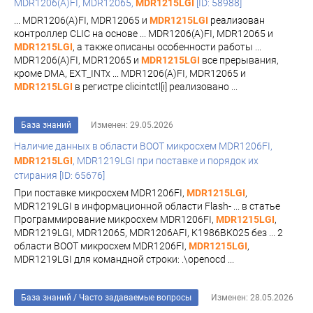
MDR1206(A)FI, MDR12065,
MDR1215LGI
[ID: 58988]
... MDR1206(A)FI, MDR12065 и
MDR1215LGI
реализован
контроллер CLIC на основе ... MDR1206(A)FI, MDR12065 и
MDR1215LGI
, а также описаны особенности работы ...
MDR1206(A)FI, MDR12065 и
MDR1215LGI
все прерывания,
кроме DMA, EXT_INTx ... MDR1206(A)FI, MDR12065 и
MDR1215LGI
в регистре clicintctl[i] реализовано ...
База знаний
Изменен: 29.05.2026
Наличие данных в области BOOT микросхем MDR1206FI,
MDR1215LGI
, MDR1219LGI при поставке и порядок их
стирания [ID: 65676]
При поставке микросхем MDR1206FI,
MDR1215LGI
,
MDR1219LGI в информационной области Flash- ... в статье
Программирование микросхем MDR1206FI,
MDR1215LGI
,
MDR1219LGI, MDR12065, MDR1206AFI, К1986ВК025 без ... 2
области BOOT микросхем MDR1206FI,
MDR1215LGI
,
MDR1219LGI для командной строки: .\openocd ...
База знаний
/
Часто задаваемые вопросы
Изменен: 28.05.2026