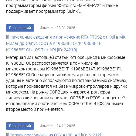
программатором фирмы "Фитон" "JEM-ARM-V2 " и также
поддерживает программатор "JLink"...
База знаний
Изменен: 28.01.2026
[i] Начальные сведения и применение RTX RTOS2 от Keil в МК
Миландр. Запуск ОС на К1986ВЕ1QI (К1986ВЕ1FI,
К1986ВЕ1GI) - OS Tick API [ID: 24210]
Материал из настоящей статьи, относящийся к микросхеме
К1986ВЕ1QI, распространяется в том числе на
микроконтроллеры К1986ВЕ1Т, К1986ВЕ1АТ, К1986ВЕ1FI,
К1986ВЕ1GI Операционные системы реального времени
удобны и активно используются во встраиваемых системах,
которые производятся на базе микроконтроллеров и других
микросхем. На рынке ОСРВ для микроконтроллеров
лидирующие позиции занимает ОСРВ FreeRTOS - процент её
использования достигает 70%. ОСРВ от Keil RTOS занимает
второе место и применяется...
База знаний
Изменен: 24.11.2025
[i] Запуск программы из ОЗУ в IDE IAR [ID: 24212]