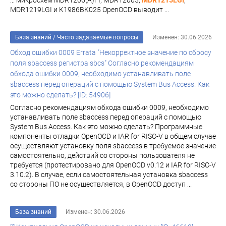
... микросхем MDR1206(A)FI, MDR12065,
MDR1215LGI
,
MDR1219LGI и К1986ВК025 OpenOCD выводит ...
База знаний
/
Часто задаваемые вопросы
Изменен: 30.06.2026
Обход ошибки 0009 Errata "Некорректное значение по сбросу
поля sbaccess регистра sbcs" Согласно рекомендациям
обхода ошибки 0009, необходимо устанавливать поле
sbaccess перед операций с помощью System Bus Access. Как
это можно сделать? [ID: 54906]
Согласно рекомендациям обхода ошибки 0009, необходимо
устанавливать поле sbaccess перед операций с помощью
System Bus Access. Как это можно сделать? Программные
компоненты отладки OpenOCD и IAR for RISC-V в общем случае
осуществляют установку поля sbaccess в требуемое значение
самостоятельно, действий со стороны пользователя не
требуется (протестировано для OpenOCD v0.12 и IAR for RISC-V
3.10.2). В случае, если самостоятельная установка sbaccess
со стороны ПО не осуществляется, в OpenOCD доступ ...
База знаний
Изменен: 30.06.2026