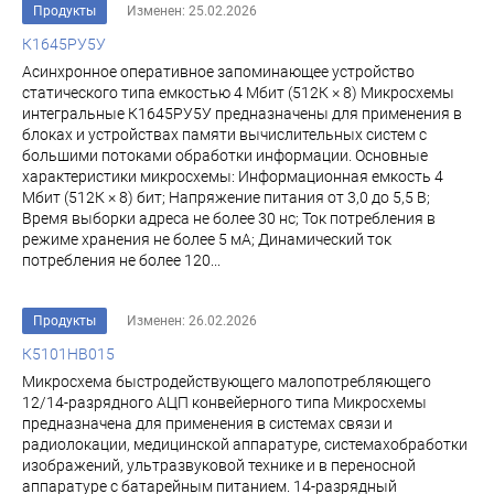
Продукты
Изменен: 25.02.2026
К1645РУ5У
Асинхронное оперативное запоминающее устройство
статического типа емкостью 4 Мбит (512К × 8) Микросхемы
интегральные К1645РУ5У предназначены для применения в
блоках и устройствах памяти вычислительных систем с
большими потоками обработки информации. Основные
характеристики микросхемы: Информационная емкость 4
Мбит (512К × 8) бит; Напряжение питания от 3,0 до 5,5 В;
Время выборки адреса не более 30 нс; Ток потребления в
режиме хранения не более 5 мА; Динамический ток
потребления не более 120...
Продукты
Изменен: 26.02.2026
К5101НВ015
Микросхема быстродействующего малопотребляющего
12/14-разрядного АЦП конвейерного типа Микросхемы
предназначена для применения в системах связи и
радиолокации, медицинской аппаратуре, системахобработки
изображений, ультразвуковой технике и в переносной
аппаратуре с батарейным питанием. 14-разрядный