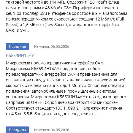
тактовой частотой до 144 МГц. Содержит 128 Кбайт флэш-
памяти программ и 48 Кбайт ОЗУ. Периферия включает в
себя контроллер USB интерфейса со встроенным аналоговым
приемопередатчиком со скоростью передачи 12 Мбит/с (Full
Speed) и 1,5 Мбит/с (Low Speed), стандартные интерфейсы
UART и SPI...
Продукты
Изменен: 06.05.2026
К5559ИН14АУ
Микросхема приемопередатчика интерфейса CAN
Микросхема К5559ИН14АУ представляет собой
приемопередатчик интерфейса CAN и предназначена для
организации полудуплексного канала связи с максимальной
скоростью передачи данных до 1 Мбит/с. Основные области
применения: автомобильные и промышленные системы
управления. Микросхемы К5559ИН14АУ с выходом опорного
напряжения U REF . Основные характеристики микросхем:
Соответствует стандарту ISO 11898-2; Напряжение питания
от 4,5 до 5,5 В; Защита выходов передатчика...
Продукты
Изменен: 06.05.2026