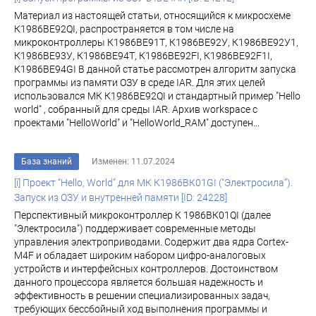
Материал из настоящей статьи, относящийся к микросхеме
К1986ВЕ92QI, распространяется в том числе на
микроконтроллеры К1986ВЕ91Т, К1986ВЕ92У, К1986ВЕ92У1,
К1986ВЕ93У, К1986ВЕ94Т, К1986ВЕ92FI, К1986ВЕ92F1I,
К1986ВЕ94GI В данной статье рассмотрен алгоритм запуска
программы из памяти ОЗУ в среде IAR. Для этих целей
использовался МК К1986ВЕ92QI и стандартный пример "Hello
world" , собранный для среды IAR. Архив workspace с
проектами "HelloWorld" и "HelloWorld_RAM" доступен...
База знаний
Изменен: 11.07.2024
[i] Проект “Hello, World” для МК К1986ВК01GI ("Электросила”).
Запуск из ОЗУ и внутренней памяти [ID: 24228]
Перспективный микроконтроллер К 1986ВК01QI (далее
"Электросила") поддерживает современные методы
управления электроприводами. Содержит два ядра Cortex-
M4F и обладает широким набором цифро-аналоговых
устройств и интерфейсных контроллеров. Достоинством
данного процессора является большая надежность и
эффективность в решении специализированных задач,
требующих бессбойный ход выполнения программы и