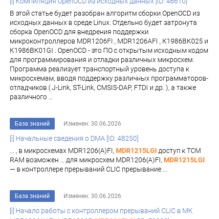
[i] Компиляция OpenOCD из исходных данных [ID: 46610]
В этой статье будет разобран алгоритм сборки OpenOCD из
исходных данных в среде Linux. Отдельно будет затронута
сборка OpenOCD для внедрения поддержки
микроконтроллеров MDR1206FI , MDR1206AFI , К1986ВК025 и
К1986ВК01GI . OpenOCD - это ПО с открытым исходным кодом
для программирования и отладки различных микросхем.
Программа реализует транспортный уровень доступа к
микросхемам, вводя поддержку различных программаторов-
отладчиков ( J-Link, ST-Link, CMSIS-DAP, FTDI и др. ), а также
различного ...
База знаний
Изменен: 30.06.2026
[i] Начальные сведения о DMA [ID: 48250]
... , в микросхемах MDR1206(A)FI,
MDR1215LGI
доступ к TCM
RAM возможен ... для микросхем MDR1206(A)FI,
MDR1215LGI
— в контроллере прерываний CLIC прерывание ...
База знаний
Изменен: 30.06.2026
[i] Начало работы с контроллером прерываний CLIC в МК