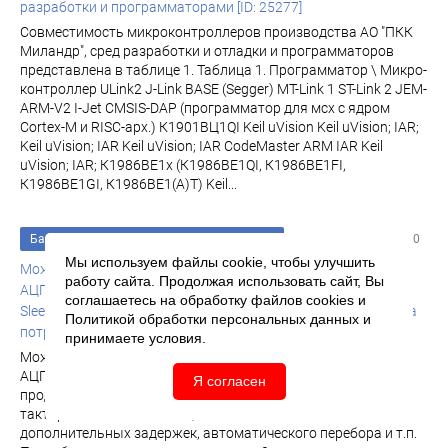
разработки и программаторами [ID: 25277]
Совместимость микроконтроллеров производства АО "ПКК
Миландр", сред разработки и отладки и программаторов
представлена в таблице 1. Таблица 1. Программатор \ Микро-
контроллер ULink2 J-Link BASE (Segger) MT-Link 1 ST-Link 2 JEM-
ARM-V2 I-Jet CMSIS-DAP (программатор для мсх с ядром
Cortex-M и RISC-арх.) К1901ВЦ1QI Keil uVision Keil uVision; IAR;
Keil uVision; IAR Keil uVision; IAR CodeMaster ARM IAR Keil
uVision; IAR; К1986ВЕ1x (К1986ВЕ1QI, К1986ВЕ1FI,
К1986ВЕ1GI, К1986ВЕ1(A)T) Keil...
База знаний
/
Часто задаваемые вопросы
Изменен: 21.02.2020
Мы используем файлы cookie, чтобы улучшить
Может ли в режиме Sleep продолжать функционировать
работу сайта. Продолжая использовать сайт, Вы
АЦП? Как это влияет на потребление? Может ли в режиме
соглашаетесь на обработку файлов
cookies
и
Sleep продолжать функционировать АЦП? Как это влияет на
Политикой обработки персональных данных
и
потребление? [ID: 25314]
принимаете условия.
Может ли в режиме Sleep продолжать функционировать
АЦП? Как это влияет на потребление? АЦП может
Я согласен
продолжать преобразование, если настроены в режим
тактирования от ADC_CLK, но без возможности
дополнительных задержек, автоматического перебора и т.п.