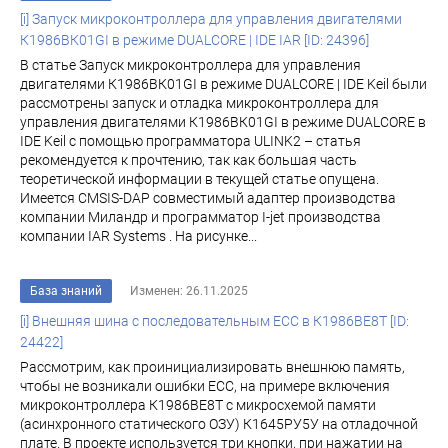
[i] Запуск микроконтроллера для управления двигателями
К1986ВК01GI в режиме DUALCORE | IDE IAR [ID: 24396]
В статье Запуск микроконтроллера для управления
двигателями К1986ВК01GI в режиме DUALCORE | IDE Keil были
рассмотрены запуск и отладка микроконтроллера для
управления двигателями К1986ВК01GI в режиме DUALCORE в
IDE Keil с помощью программатора ULINK2 – статья
рекомендуется к прочтению, так как большая часть
теоретической информации в текущей статье опущена.
Имеется CMSIS-DAP совместимый адаптер производства
компании Миландр и программатор I-jet производства
компании IAR Systems . На рисунке...
База знаний
Изменен: 26.11.2025
[i] Внешняя шина с последовательным ECC в К1986ВЕ8Т [ID:
24422]
Рассмотрим, как проинициализировать внешнюю память,
чтобы не возникали ошибки ECC, на примере включения
микроконтроллера К1986ВЕ8Т с микросхемой памяти
(асинхронного статического ОЗУ) К1645РУ5У на отладочной
плате. В проекте используется три кнопки, при нажатии на