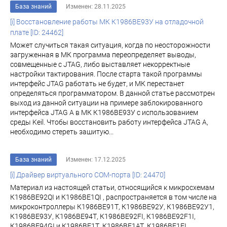
База знаний
Изменен: 28.11.2025
[i] Восстановление работы МК К1986ВЕ93У на отладочной
плате [ID: 24462]
Может случиться такая ситуация, когда по неосторожности
загруженная в МК программа переопределяет выводы,
совмещенные с JTAG, либо выставляет некорректные
настройки тактирования. После старта такой программы
интерфейс JTAG работать не будет, и МК перестанет
определяться программатором. В данной статье рассмотрен
выход из данной ситуации на примере заблокированного
интерфейса JTAG A в МК К1986BE93У с использованием
среды Keil. Чтобы восстановить работу интерфейса JTAG A,
необходимо стереть зашитую...
База знаний
Изменен: 17.12.2025
[i] Драйвер виртуального COM-порта [ID: 24470]
Материал из настоящей статьи, относящийся к микросхемам
К1986ВЕ92QI и К1986ВЕ1QI , распространяется в том числе на
микроконтроллеры К1986ВЕ91Т, К1986ВЕ92У, К1986ВЕ92У1,
К1986ВЕ93У, К1986ВЕ94Т, К1986ВЕ92FI, К1986ВЕ92F1I,
К1986ВЕ94GI и К1986ВЕ1Т, К1986ВЕ1АТ, К1986ВЕ1FI,