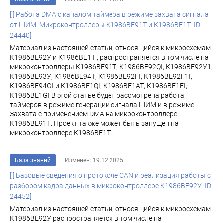
[i] Работа DMA c каналом таймера в режиме захвата сигнала
от ШИМ. Микроконтроллеры К1986ВЕ91Т и К1986ВЕ1Т [ID:
24440]
Материал из настоящей статьи, относящийся к микросхемам
К1986ВЕ92У и К1986ВЕ1Т , распространяется в том числе на
микроконтроллеры К1986ВЕ91Т, К1986ВЕ92QI, К1986ВЕ92У1,
К1986ВЕ93У, К1986ВЕ94Т, К1986ВЕ92FI, К1986ВЕ92F1I,
К1986ВЕ94GI и К1986ВЕ1QI, К1986ВЕ1АТ, К1986ВЕ1FI,
К1986ВЕ1GI В этой статье будет рассмотрена работа
таймеров в режиме генерации сигнала ШИМ и в режиме
Захвата с применением DMA на микроконтроллере
К1986ВЕ91Т. Проект также может быть запущен на
микроконтроллере К1986ВЕ1Т...
База знаний
Изменен: 19.12.2025
[i] Базовые сведения о протоколе CAN и реализация работы с
разбором кадра данных в микроконтроллере К1986BE92У [ID:
24452]
Материал из настоящей статьи, относящийся к микросхемам
К1986ВЕ92У распространяется в том числе на