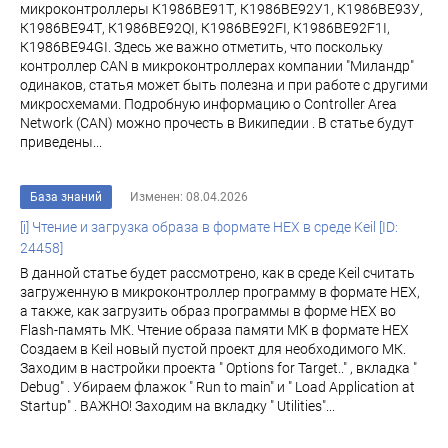
микроконтроллеры К1986ВЕ91Т, К1986ВЕ92У1, К1986ВЕ93У,
К1986ВЕ94Т, К1986ВЕ92QI, К1986ВЕ92FI, К1986ВЕ92F1I,
К1986ВЕ94GI. Здесь же важно отметить, что поскольку
контроллер CAN в микроконтроллерах компании "Миландр"
одинаков, статья может быть полезна и при работе с другими
микросхемами. Подробную информацию о Controller Area
Network (CAN) можно прочесть в Википедии . В статье будут
приведены...
База знаний
Изменен: 08.04.2026
[i] Чтение и загрузка образа в формате HEX в среде Keil [ID:
24458]
В данной статье будет рассмотрено, как в среде Keil считать
загруженную в микроконтроллер программу в формате HEX,
а также, как загрузить образ программы в форме HEX во
Flash-память МК. Чтение образа памяти МК в формате HEX
Создаем в Keil новый пустой проект для необходимого МК.
Заходим в настройки проекта " Options for Target.." , вкладка "
Debug" . Убираем флажок " Run to main" и " Load Application at
Startup" . ВАЖНО! Заходим на вкладку " Utilities"...