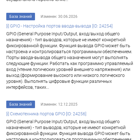
База знаний
Изменен: 30.06.2026
[i] GPIO - Настройка портов ввода-вывода [ID: 24254]
GPIO (General Purpose Input/Output, вход/выход общего
назначения) - тип выводов, которые не имеют конкретной
фиксированной функции. Функция вывода GPIO может быть
настроена и контролироваться программным обеспечением.
Порты ввода-вывода общего назначения могут выполнять
следующие функции: Работать как программно управляемый
вход (чтение логических уровней внешнего напряжения) или
выход (формирование высокого или низкого логического
уровня). Выполнять цифровые функции различных
интерфейсов, таких...
База знаний
Изменен: 12.12.2025
[i] Схемотехника портов GPIO [ID: 24256]
GPIO (General Purpose Input/Output, вход/выход общего
назначения) - тип выводов, которые не имеют конкретной
фиксированной функции. Функция вывода GPIO может быть
настроена и контролироваться программным обеспечением.