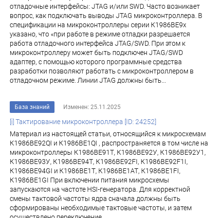
отладочные интерфейсы: JTAG и/или SWD. Часто возникает
вопрос, как подключать выводы JTAG микроконтроллера. В
спецификации на микроконтроллеры серии К1986ВЕ9х
указано, что «при работе в режиме отладки разрешается
работа отладочного интерфейса JTAG/SWD. При этом к
микроконтроллеру может быть подключен JTAG/SWD
адаптер, с помощью которого программные средства
разработки позволяют работать с микроконтроллером в
отладочном режиме. Линии JTAG должны быть...
База знаний
Изменен: 25.11.2025
[i] Тактирование микроконтроллера [ID: 24252]
Материал из настоящей статьи, относящийся к микросхемам
К1986ВЕ92QI и К1986ВЕ1QI , распространяется в том числе на
микроконтроллеры К1986ВЕ91Т, К1986ВЕ92У, К1986ВЕ92У1,
К1986ВЕ93У, К1986ВЕ94Т, К1986ВЕ92FI, К1986ВЕ92F1I,
К1986ВЕ94GI и К1986ВЕ1Т, К1986ВЕ1АТ, К1986ВЕ1FI,
К1986ВЕ1GI При включении питания микросхемы
запускаются на частоте HSI-генератора. Для корректной
смены тактовой частоты ядра сначала должны быть
сформированы необходимые тактовые частоты, и затем
осуществлено переключение...