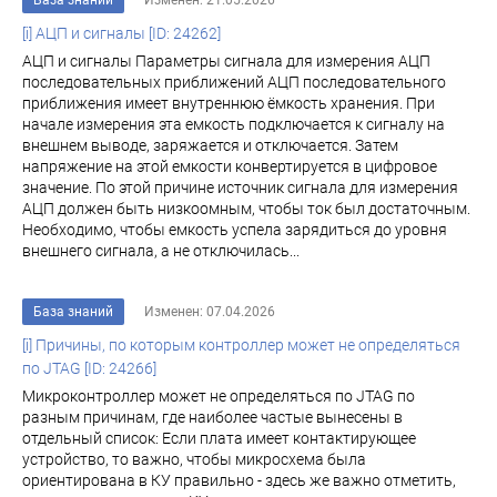
База знаний
Изменен: 21.05.2026
[i] АЦП и сигналы [ID: 24262]
АЦП и сигналы Параметры сигнала для измерения АЦП
последовательных приближений АЦП последовательного
приближения имеет внутреннюю ёмкость хранения. При
начале измерения эта емкость подключается к сигналу на
внешнем выводе, заряжается и отключается. Затем
напряжение на этой емкости конвертируется в цифровое
значение. По этой причине источник сигнала для измерения
АЦП должен быть низкоомным, чтобы ток был достаточным.
Необходимо, чтобы емкость успела зарядиться до уровня
внешнего сигнала, а не отключилась...
База знаний
Изменен: 07.04.2026
[i] Причины, по которым контроллер может не определяться
по JTAG [ID: 24266]
Микроконтроллер может не определяться по JTAG по
разным причинам, где наиболее частые вынесены в
отдельный список: Если плата имеет контактирующее
устройство, то важно, чтобы микросхема была
ориентирована в КУ правильно - здесь же важно отметить,