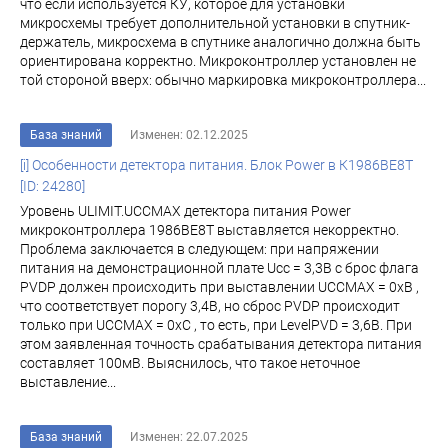
что если используется КУ, которое для установки
микросхемы требует дополнительной установки в спутник-
держатель, микросхема в спутнике аналогично должна быть
ориентирована корректно. Микроконтроллер установлен не
той стороной вверх: обычно маркировка микроконтроллера...
База знаний
Изменен: 02.12.2025
[i] Особенности детектора питания. Блок Power в К1986ВЕ8T
[ID: 24280]
Уровень ULIMIT.UCCMAX детектора питания Power
микроконтроллера 1986ВЕ8Т выставляется некорректно.
Проблема заключается в следующем: при напряжении
питания на демонстрационной плате Ucc = 3,3В с брос флага
PVDP должен происходить при выставлении UCCMAX = 0хВ ,
что соответствует порогу 3,4В, но сброс PVDP происходит
только при UCCMAX = 0хС , то есть, при LevelPVD = 3,6В. При
этом заявленная точность срабатывания детектора питания
составляет 100мВ. Выяснилось, что такое неточное
выставление...
База знаний
Изменен: 22.07.2025