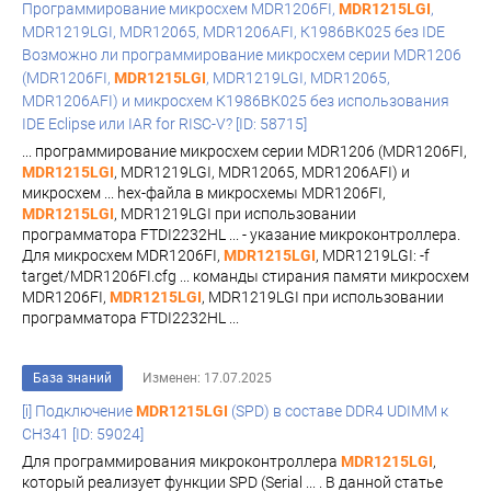
Программирование микросхем MDR1206FI,
MDR1215LGI
,
MDR1219LGI, MDR12065, MDR1206AFI, К1986ВК025 без IDE
Возможно ли программирование микросхем серии MDR1206
(MDR1206FI,
MDR1215LGI
, MDR1219LGI, MDR12065,
MDR1206AFI) и микросхем К1986ВК025 без использования
IDE Eclipse или IAR for RISC-V? [ID: 58715]
... программирование микросхем серии MDR1206 (MDR1206FI,
MDR1215LGI
, MDR1219LGI, MDR12065, MDR1206AFI) и
микросхем ... hex-файла в микросхемы MDR1206FI,
MDR1215LGI
, MDR1219LGI при использовании
программатора FTDI2232HL ... - указание микроконтроллера.
Для микросхем MDR1206FI,
MDR1215LGI
, MDR1219LGI: -f
target/MDR1206FI.cfg ... команды стирания памяти микросхем
MDR1206FI,
MDR1215LGI
, MDR1219LGI при использовании
программатора FTDI2232HL ...
База знаний
Изменен: 17.07.2025
[i] Подключение
MDR1215LGI
(SPD) в составе DDR4 UDIMM к
CH341 [ID: 59024]
Для программирования микроконтроллера
MDR1215LGI
,
который реализует функции SPD (Serial ... . В данной статье