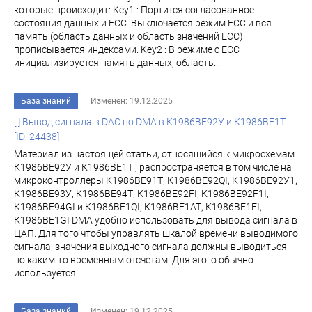
которые происходит: Key1 : Портится согласованное
состояния данных и ECC. Выключается режим ECC и вся
память (область данных и область значений ЕСС)
прописывается индексами. Key2 : В режиме с ECC
инициализируется память данных, область...
База знаний
Изменен: 19.12.2025
[i] Вывод сигнала в DAC по DMA в К1986ВЕ92У и К1986ВЕ1Т
[ID: 24438]
Материал из настоящей статьи, относящийся к микросхемам
К1986ВЕ92У и К1986ВЕ1Т , распространяется в том числе на
микроконтроллеры К1986ВЕ91Т, К1986ВЕ92QI, К1986ВЕ92У1,
К1986ВЕ93У, К1986ВЕ94Т, К1986ВЕ92FI, К1986ВЕ92F1I,
К1986ВЕ94GI и К1986ВЕ1QI, К1986ВЕ1АТ, К1986ВЕ1FI,
К1986ВЕ1GI DMA удобно использовать для вывода сигнала в
ЦАП. Для того чтобы управлять шкалой времени выводимого
сигнала, значения выходного сигнала должны выводиться
по каким-то временным отсчетам. Для этого обычно
используется...
База знаний
Изменен: 19.12.2025