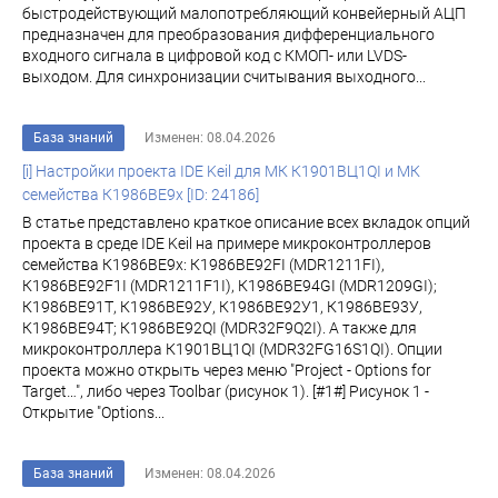
быстродействующий малопотребляющий конвейерный АЦП
предназначен для преобразования дифференциального
входного сигнала в цифровой код с КМОП- или LVDS-
выходом. Для синхронизации считывания выходного...
База знаний
Изменен: 08.04.2026
[i] Настройки проекта IDE Keil для МК К1901ВЦ1QI и МК
семейства К1986ВЕ9x [ID: 24186]
В статье представлено краткое описание всех вкладок опций
проекта в среде IDE Keil на примере микроконтроллеров
семейства К1986ВЕ9x: К1986ВЕ92FI (MDR1211FI),
К1986ВЕ92F1I (MDR1211F1I), К1986ВЕ94GI (MDR1209GI);
К1986ВЕ91Т, К1986ВЕ92У, К1986ВЕ92У1, К1986ВЕ93У,
К1986ВЕ94Т; К1986ВЕ92QI (MDR32F9Q2I). А также для
микроконтроллера К1901ВЦ1QI (MDR32FG16S1QI). Опции
проекта можно открыть через меню "Project - Options for
Target…", либо через Toolbar (рисунок 1). [#1#] Рисунок 1 -
Открытие "Options...
База знаний
Изменен: 08.04.2026