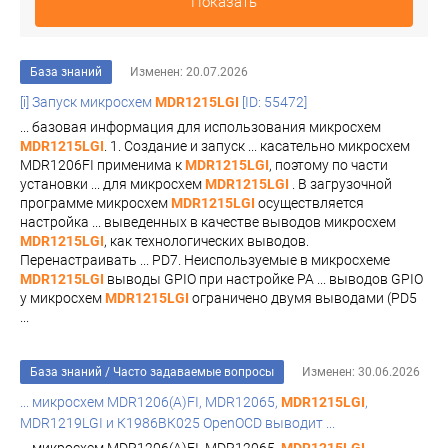
Показать
База знаний
Изменен: 20.07.2026
[i] Запуск микросхем
MDR1215LGI
[ID: 55472]
... базовая информация для использования микросхем
MDR1215LGI
. 1. Создание и запуск ... касательно микросхем
MDR1206FI применима к
MDR1215LGI
, поэтому по части
установки ... для микросхем
MDR1215LGI
. В загрузочной
программе микросхем
MDR1215LGI
осуществляется
настройка ... выведенных в качестве выводов микросхем
MDR1215LGI
, как технологических выводов.
Перенастраивать ... PD7. Неиспользуемые в микросхеме
MDR1215LGI
выводы GPIO при настройке PA ... выводов GPIO
у микросхем
MDR1215LGI
ограничено двумя выводами (PD5
...
База знаний
/
Часто задаваемые вопросы
Изменен: 30.06.2026
... микросхем MDR1206(A)FI, MDR12065,
MDR1215LGI
,
MDR1219LGI и К1986ВК025 OpenOCD выводит ...