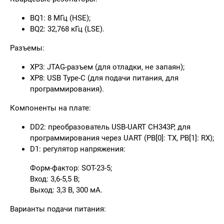
BQ1: 8 МГц (HSE);
BQ2: 32,768 кГц (LSE).
Разъемы:
XP3: JTAG-разъем (для отладки, не запаян);
XP8: USB Type-C (для подачи питания, для
программирования).
Компоненты на плате:
DD2: преобразователь USB-UART СH343P, для
программирования через UART (PB[0]: TX, PB[1]: RX);
D1: регулятор напряжения:
Форм-фактор: SOT-23-5;
Вход: 3,6-5,5 В;
Выход: 3,3 В, 300 мА.
Варианты подачи питания: