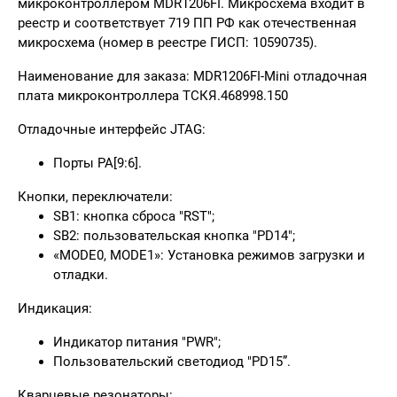
микроконтроллером
MDR1206FI
. Микросхема входит в
реестр и соответствует 719 ПП РФ как отечественная
микросхема (номер в реестре ГИСП: 10590735).
Наименование для заказа:
MDR1206FI-Mini отладочная
плата микроконтроллера ТСКЯ.468998.150
Отладочные интерфейс JTAG:
Порты PA[9:6].
Кнопки, переключатели:
SB1: кнопка сброса "RST";
SB2: пользовательская кнопка "PD14";
«MODE0, MODE1»: Установка режимов загрузки и
отладки.
Индикация:
Индикатор питания "PWR";
Пользовательский светодиод "PD15”.
Кварцевые резонаторы: