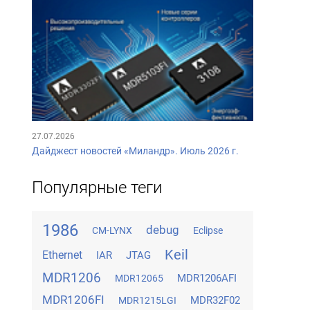
27.07.2026
Дайджест новостей «Миландр». Июль 2026 г.
Популярные теги
1986
debug
CM-LYNX
Eclipse
Keil
Ethernet
IAR
JTAG
MDR1206
MDR1206AFI
MDR12065
MDR1206FI
MDR32F02
MDR1215LGI