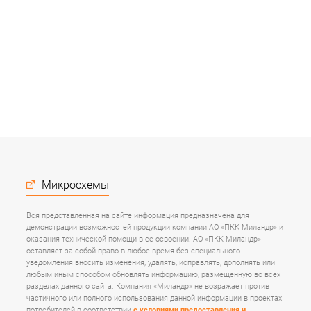
Микросхемы
Вся представленная на сайте информация предназначена для
демонстрации возможностей продукции компании АО «ПКК Миландр» и
оказания технической помощи в ее освоении. АО «ПКК Миландр»
оставляет за собой право в любое время без специального
уведомления вносить изменения, удалять, исправлять, дополнять или
любым иным способом обновлять информацию, размещенную во всех
разделах данного сайта. Компания «Миландр» не возражает против
частичного или полного использования данной информации в проектах
потребителей в соответствии
с условиями предоставления и