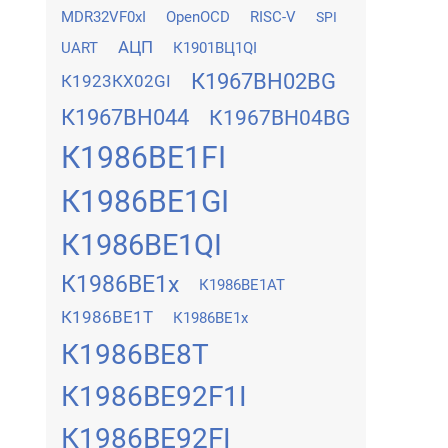
MDR32VF0xI
OpenOCD
RISC-V
SPI
АЦП
UART
К1901ВЦ1QI
К1967ВН02BG
К1923КХ02GI
К1967ВН044
К1967ВН04BG
К1986ВЕ1FI
К1986ВЕ1GI
К1986ВЕ1QI
К1986ВЕ1x
К1986ВЕ1АТ
К1986ВЕ1Т
К1986ВЕ1х
К1986ВЕ8Т
К1986ВЕ92F1I
К1986ВЕ92FI