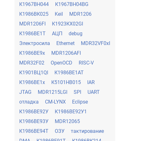
К1967ВН044
К1967ВН04BG
К1986ВК025
Keil
MDR1206
MDR1206FI
К1923КХ02GI
К1986ВЕ1Т
АЦП
debug
Электросила
Ethernet
MDR32VF0xI
К1986ВЕ9х
MDR1206AFI
MDR32F02
OpenOCD
RISC-V
К1901ВЦ1QI
К1986ВЕ1АТ
К1986ВЕ1х
К5101НВ015
IAR
JTAG
MDR1215LGI
SPI
UART
отладка
CM-LYNX
Eclipse
К1986ВЕ92У
К1986ВЕ92У1
К1986ВЕ93У
MDR12065
К1986ВЕ94Т
ОЗУ
тактирование
DMA
К1986ВЕ91Т
К1986ВК214