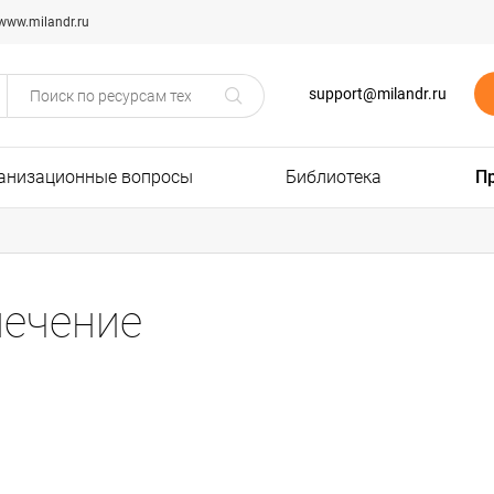
www.milandr.ru
support@milandr.ru
анизационные вопросы
Библиотека
П
ечение