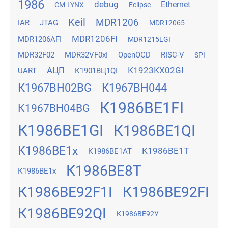
1986
debug
Ethernet
CM-LYNX
Eclipse
Keil
MDR1206
IAR
JTAG
MDR12065
MDR1206FI
MDR1206AFI
MDR1215LGI
MDR32F02
MDR32VF0xI
OpenOCD
RISC-V
SPI
АЦП
К1923КХ02GI
UART
К1901ВЦ1QI
К1967ВН02BG
К1967ВН044
К1986ВЕ1FI
К1967ВН04BG
К1986ВЕ1GI
К1986ВЕ1QI
К1986ВЕ1x
К1986ВЕ1Т
К1986ВЕ1АТ
К1986ВЕ8Т
К1986ВЕ1х
К1986ВЕ92F1I
К1986ВЕ92FI
К1986ВЕ92QI
К1986ВЕ92У