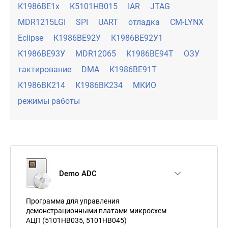
К1986ВЕ1х
К5101НВ015
IAR
JTAG
MDR1215LGI
SPI
UART
отладка
CM-LYNX
Eclipse
К1986ВЕ92У
К1986ВЕ92У1
К1986ВЕ93У
MDR12065
К1986ВЕ94Т
ОЗУ
тактирование
DMA
К1986ВЕ91Т
К1986ВК214
К1986ВК234
МКИО
режимы работы
Demo ADC
Программа для управления
демонстрационными платами микросхем
АЦП (5101НВ035, 5101НВ045)