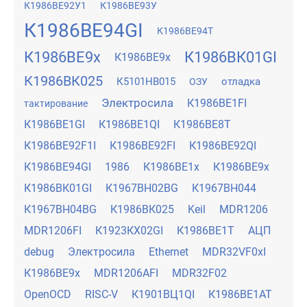
К1986ВЕ92У1
К1986ВЕ93У
К1986ВЕ94GI
К1986ВЕ94Т
К1986ВЕ9x
К1986ВК01GI
К1986ВЕ9х
К1986ВК025
К5101НВ015
отладка
ОЗУ
Электросила
К1986ВЕ1FI
тактирование
К1986ВЕ1GI
К1986ВЕ1QI
К1986ВЕ8Т
К1986ВЕ92F1I
К1986ВЕ92FI
К1986ВЕ92QI
К1986ВЕ94GI
1986
К1986ВЕ1x
К1986ВЕ9x
К1986ВК01GI
К1967ВН02BG
К1967ВН044
К1967ВН04BG
К1986ВК025
Keil
MDR1206
MDR1206FI
К1923КХ02GI
К1986ВЕ1Т
АЦП
debug
Электросила
Ethernet
MDR32VF0xI
К1986ВЕ9х
MDR1206AFI
MDR32F02
OpenOCD
RISC-V
К1901ВЦ1QI
К1986ВЕ1АТ