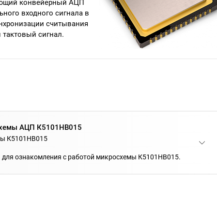
яющий конвейерный АЦП
ного входного сигнала в
инхронизации считывания
 тактовый сигнал.
схемы АЦП К5101НВ015
мы К5101НВ015
 для ознакомления с работой микросхемы К5101НВ015.