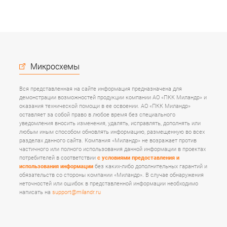
Микросхемы
Вся представленная на сайте информация предназначена для
демонстрации возможностей продукции компании АО «ПКК Миландр» и
оказания технической помощи в ее освоении. АО «ПКК Миландр»
оставляет за собой право в любое время без специального
уведомления вносить изменения, удалять, исправлять, дополнять или
любым иным способом обновлять информацию, размещенную во всех
разделах данного сайта. Компания «Миландр» не возражает против
частичного или полного использования данной информации в проектах
потребителей в соответствии
с условиями предоставления и
использования информации
без каких-либо дополнительных гарантий и
обязательств со стороны компании «Миландр». В случае обнаружения
неточностей или ошибок в представленной информации необходимо
написать на
support@milandr.ru