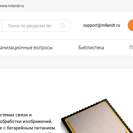
www.milandr.ru
support@milandr.ru
ганизационные вопросы
Библиотека
П
стемах связи и
хобработки изображений,
ре с батарейным питанием.