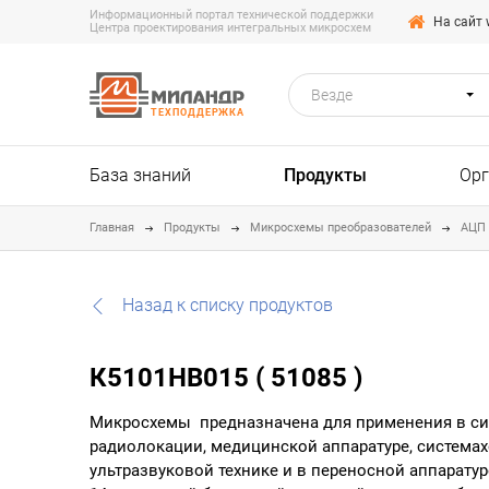
Информационный портал технической поддержки
На сайт 
Центра проектирования интегральных микросхем
Везде
ТЕХПОДДЕРЖКА
База знаний
Продукты
Ор
Главная
Продукты
Микросхемы преобразователей
АЦП
Назад к списку продуктов
К5101НВ015 ( 51085 )
Микросхемы предназначена для применения в си
радиолокации, медицинской аппаратуре, система
ультразвуковой технике и в переносной аппарату