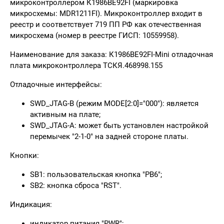
микроконтроллером
К1986ВЕ92FI
(маркировка
микросхемы: MDR1211FI). Микроконтроллер входит в
реестр и соответствует 719 ПП РФ как отечественная
микросхема (номер в реестре ГИСП: 10559958).
Наименование для заказа:
К1986ВЕ92FI-Mini отладочная
плата микроконтроллера ТСКЯ.468998.155
Отладочные интерфейсы:
SWD_JTAG-B (режим MODE[2:0]="000"): является
активным на плате;
SWD_JTAG-A: может быть установлен настройкой
перемычек "2-1-0" на задней стороне платы.
Кнопки:
SB1: пользовательская кнопка "PB6";
SB2: кнопка сброса "RST".
Индикация:
индикатор питания "PWR";