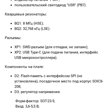
пользовательский светодиод "USR" (PB7).
Кварцевые резонаторы:
BQ1: 8 МГц (HSE);
BQ2: 32,768 кГц (LSE).
Разъемы:
XP1: SWD-разъем (для отладки, не запаян);
XP2: USB Type-C (для подачи питания, интерфейс
USB микроконтроллера).
Компоненты на плате:
D2: Flash-память с интерфейсом SPI (не
установлена), посадочное место под корпус SOIC8-
208;
D3: регулятор напряжения:
Форм-фактор: SOT-23-5;
Вход: 3,6-5,5 В;