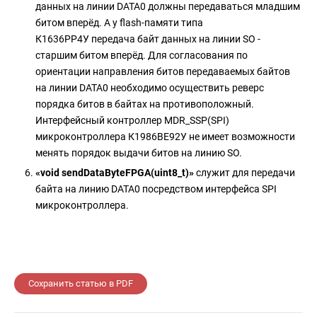
данных на линии DATA0 должны передаваться младшим
битом вперёд. А у flash-памяти типа
К1636РР4У передача байт данных на линии SO -
старшим битом вперёд. Для согласования по
ориентации направления битов передаваемых байтов
на линии DATA0 необходимо осуществить реверс
порядка битов в байтах на противоположный.
Интерфейсный контроллер MDR_SSP(SPI)
микроконтроллера К1986ВЕ92У не имеет возможности
менять порядок выдачи битов на линию SO.
«void sendDataByteFPGA(uint8_t)»
служит для передачи
байта на линию DATA0 посредством интерфейса SPI
микроконтроллера.
Сохранить статью в PDF