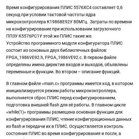
Время конфигурирования ПЛИС 5576ХС4 составляет 0,6
секунд при условии тактовой частоты ядра
микроконтроллера К1986ВЕ92У 80МГц. Затраты по времени
на конфигурирование при использовании загрузочного
ППЗУ К5576РС1У этой же ПЛИС такие же.
Устройство программного модуля конфигуратора ПЛИС
состоит из основных двух библиотечных файлов:
FPGA_1986VE92.h, FPGA_1986VE92.c. В первом файле
определены имена директив входов и выходов, объявлены
переменные и функции. Во втором – описание функций.
В главном файле «main.с» программы имеется код, в котором
инициализируется режим работы микроконтроллера,
выполняется сброс ПЛИС перед конфигурированием,
подготовка внешней flash для её работы. В главном цикле
«while(1)» программы размещена основная функция для
конфигурирования ПЛИС, чтение конфигурационных данных
из flash и передачи их в ПЛИС. Осуществляется контроль
состояния ПЛИС во время конфигурирования и после, а