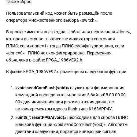
также сброс.
Пользовательский код может быть размещён после
оператора множественного выбора «switch».
В проекте имеется всего одна глобальная переменная «done»,
которая выступает в качестве индикатора состояния
ПЛИС: если «done=1» тогда ПЛИС сконфигурирована, если
«done=0» - ПЛИС не сконфигурирована. Переменная
объявлена в файле FPGA_1986VE92.h.
В файле FPGA_1986VE92.c размещены следующие функции:
«void sendComFlash(void)»
служит для формирования
командной последовательности из 5 байт «0B 00 00 00
00» для инициализации режима чтения данных с
автоинкрементом адреса flash типа К1636РР4У.
«uint8_t resetFPGA(void)»
необходима для сброса ПЛИС
и вызова функции «void sendComFlash(void)». Алгоритм
действий следующий, подаётся инверсный сигнал