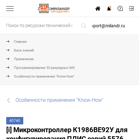
ТЕХПОДДЕРЖКА
support@milandr.ru
Главная
База знаний
Применение
Программирование 32-разрядных МК
Особенности применения "Know-How"
Особенности применения "Know-How"
40740
[i] Микроконтроллер К1986ВЕ92У для
конфигурирования ПЛИС серий 5576,