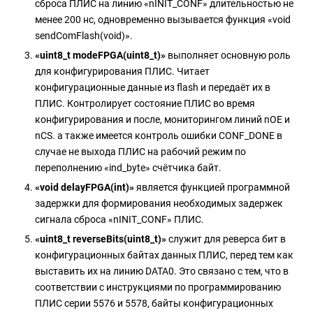
сброса ПЛИС на линию «nINIT_CONF» длительностью не
менее 200 нс, одновременно вызывается функция «void
sendComFlash(void)».
«uint8_t modeFPGA(uint8_t)»
выполняет основную роль
для конфигурирования ПЛИС. Читает
конфигурационные данные из flash и передаёт их в
ПЛИС. Контролирует состояние ПЛИС во время
конфигурирования и после, мониторингом линий nOE и
nCS. а также имеется контроль ошибки CONF_DONE в
случае не выхода ПЛИС на рабочий режим по
переполнению «ind_byte» счётчика байт.
«void delayFPGA(int)»
является функцией программной
задержки для формирования необходимых задержек
сигнала сброса «nINIT_CONF» ПЛИС.
«uint8_t reverseBits(uint8_t)»
служит для реверса бит в
конфигурационных байтах данных ПЛИС, перед тем как
выставить их на линию DATA0. Это связано с тем, что в
соответствии с инструкциями по программированию
ПЛИС серии 5576 и 5578, байты конфигурационных