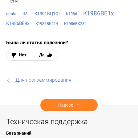
Теги
К1986ВЕ1x
К1901ВЦ1QI
errata
К1986
HSI
К1986ВЕ9х
К1986ВК214
К1986ВК234
Была ли статья полезной?
Нет
Да
Для программирования
Наверх
Техническая поддержка
База знаний