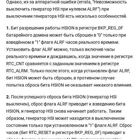
Однако, из-за аппаратной ошибки (errata, "Невозможность
выключить генератор HSI при нулевом ALRF") при
выключении генератора HSI есть несколько особенностей.
1.
Бит разрешения работы HSION в регистре BKP_REG_0F
батарейного домена может быть сброшен в "0" только при
взведённом в "1" флаге ALRF часов реального времени.
Установить флаг ALRF можно, только включив часы
реального времени и дождавшись, когда значение в регистре
RTC_CNT сравняется с заданным значением в регистре
RTC_ALRM. Только после этого, когда установлен флаг ALRF,
бит HSION может быть сброшен, в противном случае
попытка сброса бита HSION не оказывает никакого влияния.
2.
После успешного сброса бита HSION (генератор HSI
выключен), сброс флага ALRF приводит к взведению бита
HSION, и генератор HSI снова начинает работать. Таким
образом, генератор HSI может находится в выключенном
состоянии только при установленном в "1" флаге ALRF. Сброс
часов (бит RTC_RESET в регистре BKP_REG_0F) приводит к