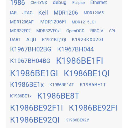
1986
debug
Ethernet
CM-LYNX
Eclipse
Keil
MDR1206
IAR
JTAG
MDR12065
MDR1206FI
MDR1206AFI
MDR1215LGI
MDR32F02
MDR32VF0xI
OpenOCD
RISC-V
SPI
АЦП
К1923КХ02GI
UART
К1901ВЦ1QI
К1967ВН02BG
К1967ВН044
К1986ВЕ1FI
К1967ВН04BG
К1986ВЕ1GI
К1986ВЕ1QI
К1986ВЕ1x
К1986ВЕ1Т
К1986ВЕ1АТ
К1986ВЕ8Т
К1986ВЕ1х
К1986ВЕ92F1I
К1986ВЕ92FI
К1986ВЕ92QI
К1986ВЕ92У