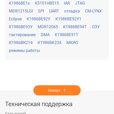
К1986ВЕ1х
К5101НВ015
IAR
JTAG
MDR1215LGI
SPI
UART
отладка
CM-LYNX
Eclipse
К1986ВЕ92У
К1986ВЕ92У1
К1986ВЕ93У
MDR12065
К1986ВЕ94Т
ОЗУ
тактирование
DMA
К1986ВЕ91Т
К1986ВК214
К1986ВК234
МКИО
режимы работы
Наверх
Техническая поддержка
База знаний