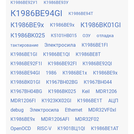
К1986ВЕ92У1
К1986ВЕ93У
К1986ВЕ94GI
К1986ВЕ94Т
К1986ВЕ9x
К1986ВК01GI
К1986ВЕ9х
К1986ВК025
К5101НВ015
отладка
ОЗУ
Электросила
К1986ВЕ1FI
тактирование
К1986ВЕ1GI
К1986ВЕ1QI
К1986ВЕ8Т
К1986ВЕ92F1I
К1986ВЕ92FI
К1986ВЕ92QI
К1986ВЕ94GI
1986
К1986ВЕ1x
К1986ВЕ9x
К1986ВК01GI
К1967ВН02BG
К1967ВН044
К1967ВН04BG
К1986ВК025
Keil
MDR1206
MDR1206FI
К1923КХ02GI
К1986ВЕ1Т
АЦП
debug
Электросила
Ethernet
MDR32VF0xI
К1986ВЕ9х
MDR1206AFI
MDR32F02
OpenOCD
RISC-V
К1901ВЦ1QI
К1986ВЕ1АТ