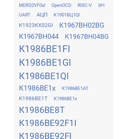
MDR32VF0xI
OpenOCD
RISC-V
SPI
АЦП
UART
К1901ВЦ1QI
К1967ВН02BG
К1923КХ02GI
К1967ВН044
К1967ВН04BG
К1986ВЕ1FI
К1986ВЕ1GI
К1986ВЕ1QI
К1986ВЕ1x
К1986ВЕ1АТ
К1986ВЕ1Т
К1986ВЕ1х
К1986ВЕ8Т
К1986ВЕ92F1I
К1986ВЕ92FI