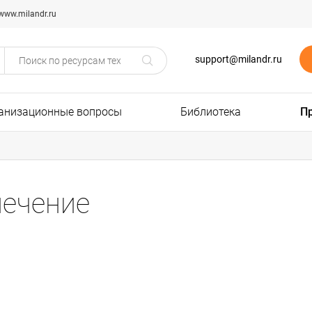
www.milandr.ru
support@milandr.ru
анизационные вопросы
Библиотека
П
ечение