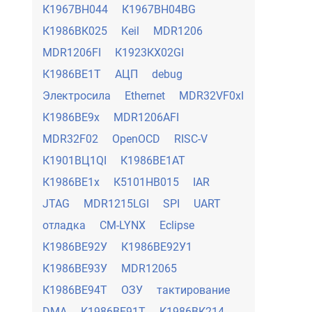
К1967ВН044
К1967ВН04BG
К1986ВК025
Keil
MDR1206
MDR1206FI
К1923КХ02GI
К1986ВЕ1Т
АЦП
debug
Электросила
Ethernet
MDR32VF0xI
К1986ВЕ9х
MDR1206AFI
MDR32F02
OpenOCD
RISC-V
К1901ВЦ1QI
К1986ВЕ1АТ
К1986ВЕ1х
К5101НВ015
IAR
JTAG
MDR1215LGI
SPI
UART
отладка
CM-LYNX
Eclipse
К1986ВЕ92У
К1986ВЕ92У1
К1986ВЕ93У
MDR12065
К1986ВЕ94Т
ОЗУ
тактирование
DMA
К1986ВЕ91Т
К1986ВК214