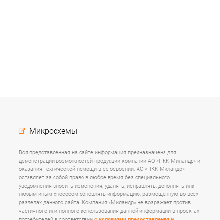
Микросхемы
Вся представленная на сайте информация предназначена для
демонстрации возможностей продукции компании АО «ПКК Миландр» и
оказания технической помощи в ее освоении. АО «ПКК Миландр»
оставляет за собой право в любое время без специального
уведомления вносить изменения, удалять, исправлять, дополнять или
любым иным способом обновлять информацию, размещенную во всех
разделах данного сайта. Компания «Миландр» не возражает против
частичного или полного использования данной информации в проектах
потребителей в соответствии
с условиями предоставления и