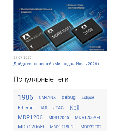
27.07.2026
Дайджест новостей «Миландр». Июль 2026 г.
Популярные теги
1986
debug
CM-LYNX
Eclipse
Keil
Ethernet
IAR
JTAG
MDR1206
MDR1206AFI
MDR12065
MDR1206FI
MDR32F02
MDR1215LGI