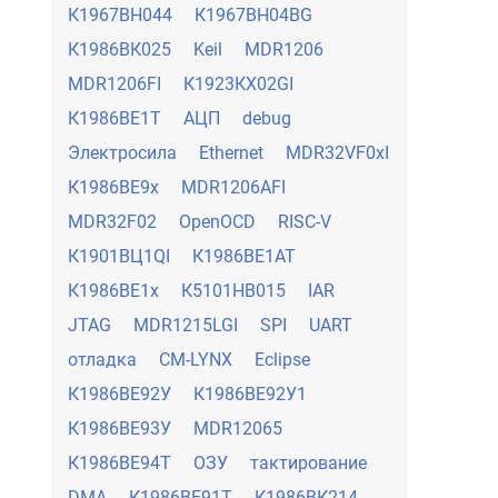
К1967ВН044
К1967ВН04BG
К1986ВК025
Keil
MDR1206
MDR1206FI
К1923КХ02GI
К1986ВЕ1Т
АЦП
debug
Электросила
Ethernet
MDR32VF0xI
К1986ВЕ9х
MDR1206AFI
MDR32F02
OpenOCD
RISC-V
К1901ВЦ1QI
К1986ВЕ1АТ
К1986ВЕ1х
К5101НВ015
IAR
JTAG
MDR1215LGI
SPI
UART
отладка
CM-LYNX
Eclipse
К1986ВЕ92У
К1986ВЕ92У1
К1986ВЕ93У
MDR12065
К1986ВЕ94Т
ОЗУ
тактирование
DMA
К1986ВЕ91Т
К1986ВК214