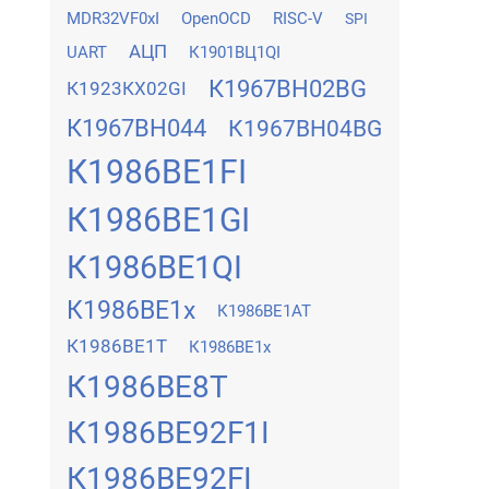
MDR32VF0xI
OpenOCD
RISC-V
SPI
АЦП
UART
К1901ВЦ1QI
К1967ВН02BG
К1923КХ02GI
К1967ВН044
К1967ВН04BG
К1986ВЕ1FI
К1986ВЕ1GI
К1986ВЕ1QI
К1986ВЕ1x
К1986ВЕ1АТ
К1986ВЕ1Т
К1986ВЕ1х
К1986ВЕ8Т
К1986ВЕ92F1I
К1986ВЕ92FI