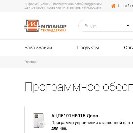
Информационный портал технической поддержки
На сайт 
Центра проектирования интегральных микросхем
Везде
ТЕХПОДДЕРЖКА
База знаний
Продукты
Орг
Главная
Программное обесп
АЦП5101НВ015 Демо
Программа управления отладочной плат
для нее.