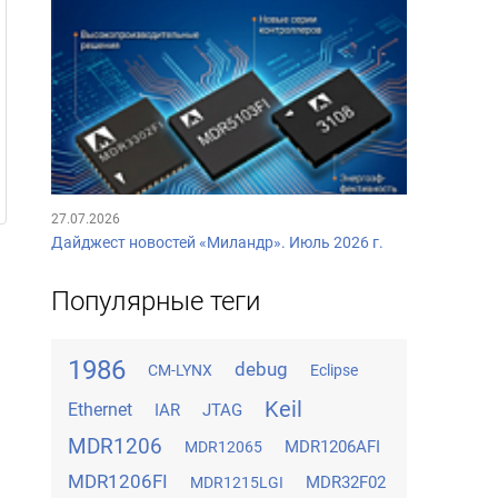
27.07.2026
Дайджест новостей «Миландр». Июль 2026 г.
Популярные теги
1986
debug
CM-LYNX
Eclipse
Keil
Ethernet
IAR
JTAG
MDR1206
MDR1206AFI
MDR12065
MDR1206FI
MDR32F02
MDR1215LGI