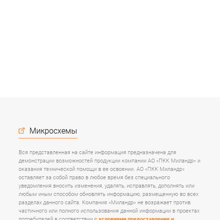
Микросхемы
Вся представленная на сайте информация предназначена для
демонстрации возможностей продукции компании АО «ПКК Миландр» и
оказания технической помощи в ее освоении. АО «ПКК Миландр»
оставляет за собой право в любое время без специального
уведомления вносить изменения, удалять, исправлять, дополнять или
любым иным способом обновлять информацию, размещенную во всех
разделах данного сайта. Компания «Миландр» не возражает против
частичного или полного использования данной информации в проектах
потребителей в соответствии
с условиями предоставления и