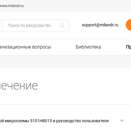
www.milandr.ru
support@milandr.ru
анизационные вопросы
Библиотека
П
ечение
ой микросхемы 5101НВ015 и руководство пользователя