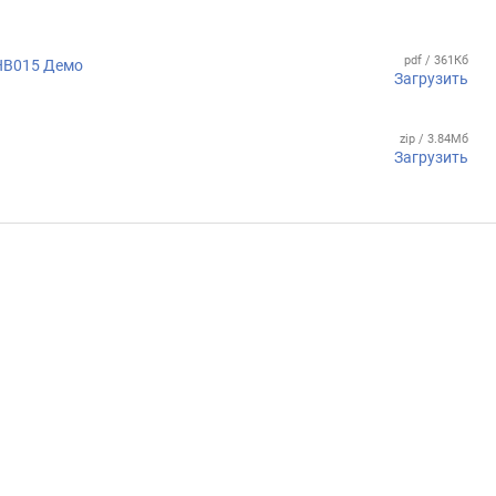
pdf / 361Кб
НВ015 Демо
Загрузить
zip / 3.84Мб
Загрузить