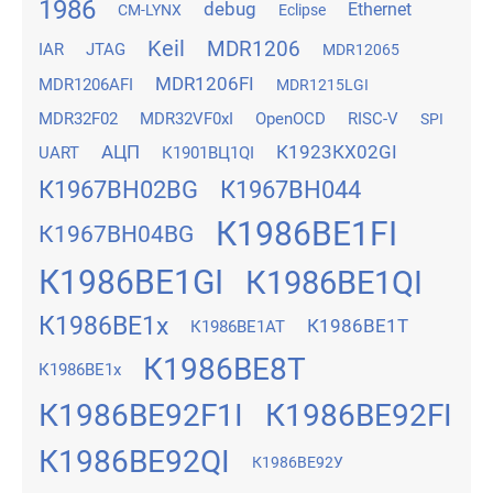
1986
debug
Ethernet
CM-LYNX
Eclipse
Keil
MDR1206
IAR
JTAG
MDR12065
MDR1206FI
MDR1206AFI
MDR1215LGI
MDR32F02
MDR32VF0xI
OpenOCD
RISC-V
SPI
АЦП
К1923КХ02GI
UART
К1901ВЦ1QI
К1967ВН02BG
К1967ВН044
К1986ВЕ1FI
К1967ВН04BG
К1986ВЕ1GI
К1986ВЕ1QI
К1986ВЕ1x
К1986ВЕ1Т
К1986ВЕ1АТ
К1986ВЕ8Т
К1986ВЕ1х
К1986ВЕ92F1I
К1986ВЕ92FI
К1986ВЕ92QI
К1986ВЕ92У