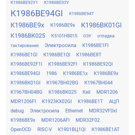
К1986ВЕ92У1
К1986ВЕ93У
К1986ВЕ94GI
К1986ВЕ94Т
К1986ВЕ9x
К1986ВК01GI
К1986ВЕ9х
К1986ВК025
К5101НВ015
отладка
ОЗУ
Электросила
К1986ВЕ1FI
тактирование
К1986ВЕ1GI
К1986ВЕ1QI
К1986ВЕ8Т
К1986ВЕ92F1I
К1986ВЕ92FI
К1986ВЕ92QI
К1986ВЕ94GI
1986
К1986ВЕ1x
К1986ВЕ9x
К1986ВК01GI
К1967ВН02BG
К1967ВН044
К1967ВН04BG
К1986ВК025
Keil
MDR1206
MDR1206FI
К1923КХ02GI
К1986ВЕ1Т
АЦП
debug
Электросила
Ethernet
MDR32VF0xI
К1986ВЕ9х
MDR1206AFI
MDR32F02
OpenOCD
RISC-V
К1901ВЦ1QI
К1986ВЕ1АТ