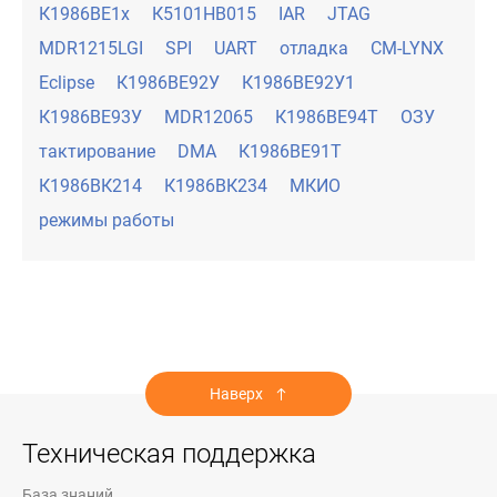
К1986ВЕ1х
К5101НВ015
IAR
JTAG
MDR1215LGI
SPI
UART
отладка
CM-LYNX
Eclipse
К1986ВЕ92У
К1986ВЕ92У1
К1986ВЕ93У
MDR12065
К1986ВЕ94Т
ОЗУ
тактирование
DMA
К1986ВЕ91Т
К1986ВК214
К1986ВК234
МКИО
режимы работы
Наверх
Техническая поддержка
База знаний