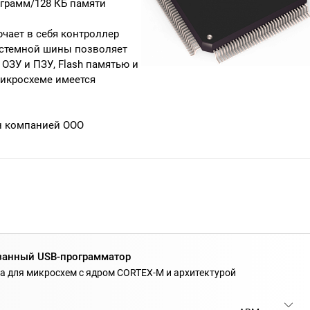
рограмм/128 КБ памяти
чает в себя контроллер
системной шины позволяет
ОЗУ и ПЗУ, Flash памятью и
икросхеме имеется
н компанией
ООО
занный USB-программатор
 для микросхем с ядром CORTEX-M и архитектурой