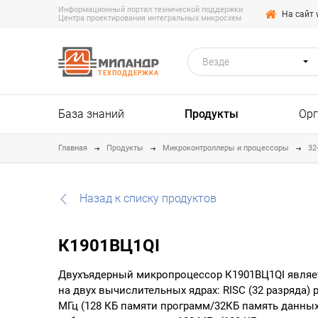
Информационный портал технической поддержки
На сайт 
Центра проектирования интегральных микросхем
Везде
ТЕХПОДДЕРЖКА
База знаний
Продукты
Ор
Главная
Продукты
Микроконтроллеры и процессоры
32
Назад к списку продуктов
К1901ВЦ1QI
Двухъядерный микропроцессор К1901ВЦ1QI являе
на двух вычислительных ядрах: RISC (32 разряда) р
МГц (128 КБ памяти программ/32КБ память данных)