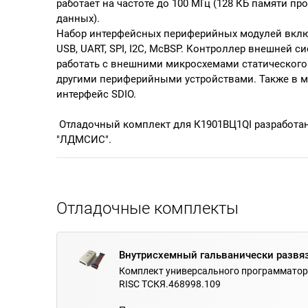
работает на частоте до 100 МГц (128 КБ памяти п
данных).
Набор интерфейсных периферийных модулей вклю
USB, UART, SPI, I2C, McBSP. Контроллер внешней 
работать с внешними микросхемами статического 
другими периферийными устройствами. Также в м
интерфейс SDIO.
Отладочный комплект для К1901ВЦ1QI разработа
"ЛДМСИС
".
Отладочные комплекты
Внутрисхемный гальванически развя
Комплект универсального программатора
RISC ТСКЯ.468998.109