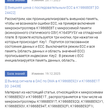
База знаний
Изменен: 26.11.2025
[i] Внешняя шина с последовательным ECC в К1986ВЕ8Т [ID:
24422]
Рассмотрим, как проинициализировать внешнюю память,
чтобы не возникали ошибки ECC, на примере включения
микроконтроллера К1986ВЕ8Т с микросхемой памяти
(асинхронного статического ОЗУ) К1645РУ5У на отладочной
плате. В проекте используется три кнопки, при нажатии на
которые происходит: Key1 : Портится согласованное
состояния данных и ECC. Выключается режим ECC и вся
память (область данных и область значений ЕСС)
прописывается индексами. Key2 : В режиме с ECC
инициализируется память данных, область...
База знаний
Изменен: 19.12.2025
[i] Вывод сигнала в DAC по DMA в К1986ВЕ92У и К1986ВЕ1Т
[ID: 24438]
Материал из настоящей статьи, относящийся к микросхемам
К1986ВЕ92У и К1986ВЕ1Т , распространяется в том числе на
микроконтроллеры К1986ВЕ91Т, К1986ВЕ92QI, К1986ВЕ92У1,
К1986ВЕ93У, К1986ВЕ94Т, К1986ВЕ92FI, К1986ВЕ92F1I,