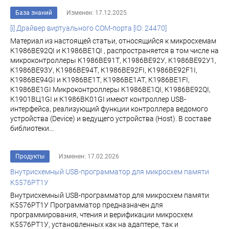
База знаний
Изменен: 17.12.2025
[i] Драйвер виртуального COM-порта [ID: 24470]
Материал из настоящей статьи, относящийся к микросхемам
К1986ВЕ92QI и К1986ВЕ1QI , распространяется в том числе на
микроконтроллеры К1986ВЕ91Т, К1986ВЕ92У, К1986ВЕ92У1,
К1986ВЕ93У, К1986ВЕ94Т, К1986ВЕ92FI, К1986ВЕ92F1I,
К1986ВЕ94GI и К1986ВЕ1Т, К1986ВЕ1АТ, К1986ВЕ1FI,
К1986ВЕ1GI Микроконтроллеры К1986ВЕ1QI, К1986ВЕ92QI,
К1901ВЦ1GI и К1986ВК01GI имеют контроллер USB-
интерфейса, реализующий функции контроллера ведомого
устройства (Device) и ведущего устройства (Host). В составе
библиотеки...
Продукты
Изменен: 17.02.2026
Внутрисхемный USB-программатор для микросхем памяти
К5576РТ1У
Внутрисхемный USB-программатор для микросхем памяти
К5576РТ1У Программатор предназначен для
программирования, чтения и верификации микросхем
К5576РТ1У, установленных как на адаптере, так и