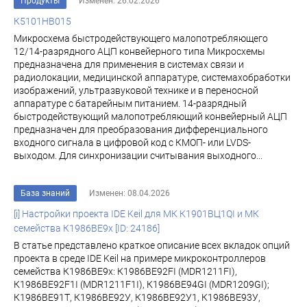
Продукты
Изменен: 26.02.2026
К5101НВ015
Микросхема быстродействующего малопотребляющего
12/14-разрядного АЦП конвейерного типа Микросхемы
предназначена для применения в системах связи и
радиолокации, медицинской аппаратуре, системахобработки
изображений, ультразвуковой технике и в переносной
аппаратуре с батарейным питанием. 14-разрядный
быстродействующий малопотребляющий конвейерный АЦП
предназначен для преобразования дифференциального
входного сигнала в цифровой код с КМОП- или LVDS-
выходом. Для синхронизации считывания выходного...
База знаний
Изменен: 08.04.2026
[i] Настройки проекта IDE Keil для МК К1901ВЦ1QI и МК
семейства К1986ВЕ9x [ID: 24186]
В статье представлено краткое описание всех вкладок опций
проекта в среде IDE Keil на примере микроконтроллеров
семейства К1986ВЕ9x: К1986ВЕ92FI (MDR1211FI),
К1986ВЕ92F1I (MDR1211F1I), К1986ВЕ94GI (MDR1209GI);
К1986ВЕ91Т, К1986ВЕ92У, К1986ВЕ92У1, К1986ВЕ93У,