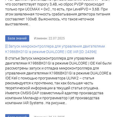
что соответствует порогу 3,4В, но сброс PVDP происходит
только при UCCMAX = 0хС , то есть, при LevelPVD = 3,6В. При
этом заявленная точность срабатывания детектора питания
составляет 100мВ. Выяснилось, что такое неточное
выставление...
База знаний
Изменен: 22.07.2025
[i] Запуск микроконтроллера для управления двигателями
К1986ВК01GI в режиме DUALCORE | IDE IAR [ID: 24396]
В статье Запуск микроконтроллера для управления
двигателями К1986ВК01GI в режиме DUALCORE | IDE Keil были
рассмотрены запуск и отладка микроконтроллера для
управления двигателями К1986ВК01GI в режиме DUALCORE в
IDE Keil с помощью программатора ULINK2 – статья
рекомендуется к прочтению, так как большая часть
теоретической информации в текущей статье опущена.
Имеется CMSIS-DAP совместимый адаптер производства
компании Миландр и программатор I-jet производства
компании IAR Systems . На рисунке...