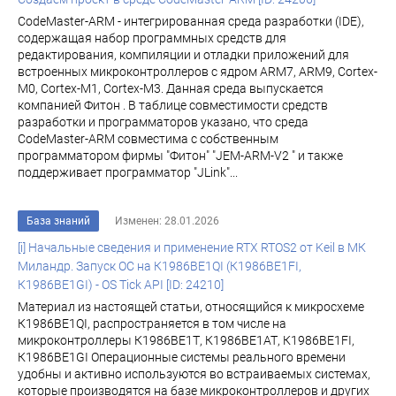
CodeMaster-ARM - интегрированная среда разработки (IDE),
содержащая набор программных средств для
редактирования, компиляции и отладки приложений для
встроенных микроконтроллеров с ядром ARM7, ARM9, Cortex-
M0, Cortex-M1, Cortex-M3. Данная среда выпускается
компанией Фитон . В таблице совместимости средств
разработки и программаторов указано, что среда
CodeMaster-ARM совместима с собственным
программатором фирмы "Фитон" "JEM-ARM-V2 " и также
поддерживает программатор "JLink"...
База знаний
Изменен: 28.01.2026
[i] Начальные сведения и применение RTX RTOS2 от Keil в МК
Миландр. Запуск ОС на К1986ВЕ1QI (К1986ВЕ1FI,
К1986ВЕ1GI) - OS Tick API [ID: 24210]
Материал из настоящей статьи, относящийся к микросхеме
К1986ВЕ1QI, распространяется в том числе на
микроконтроллеры К1986ВЕ1Т, К1986ВЕ1АТ, К1986ВЕ1FI,
К1986ВЕ1GI Операционные системы реального времени
удобны и активно используются во встраиваемых системах,
которые производятся на базе микроконтроллеров и других