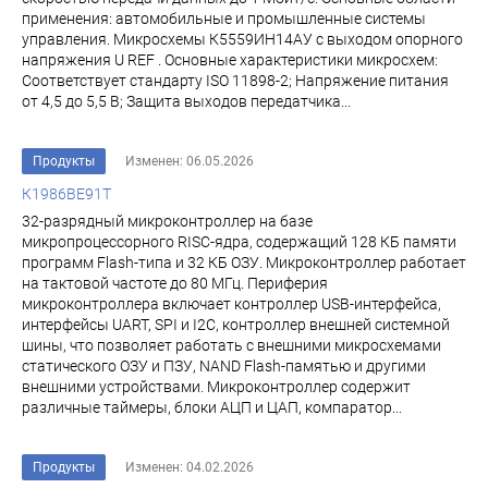
применения: автомобильные и промышленные системы
управления. Микросхемы К5559ИН14АУ с выходом опорного
напряжения U REF . Основные характеристики микросхем:
Соответствует стандарту ISO 11898-2; Напряжение питания
от 4,5 до 5,5 В; Защита выходов передатчика...
Продукты
Изменен: 06.05.2026
К1986ВЕ91Т
32-разрядный микроконтроллер на базе
микропроцессорного RISC-ядра, содержащий 128 КБ памяти
программ Flash-типа и 32 КБ ОЗУ. Микроконтроллер работает
на тактовой частоте до 80 МГц. Периферия
микроконтроллера включает контроллер USB-интерфейса,
интерфейсы UART, SPI и I2C, контроллер внешней системной
шины, что позволяет работать с внешними микросхемами
статического ОЗУ и ПЗУ, NAND Flash-памятью и другими
внешними устройствами. Микроконтроллер содержит
различные таймеры, блоки АЦП и ЦАП, компаратор...
Продукты
Изменен: 04.02.2026