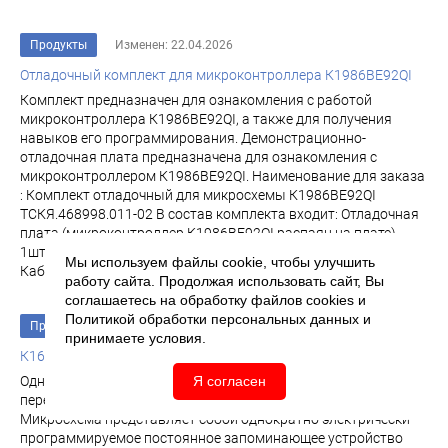
Продукты
Изменен: 22.04.2026
Отладочный комплект для микроконтроллера К1986ВЕ92QI
Комплект предназначен для ознакомления с работой
микроконтроллера К1986ВЕ92QI, а также для получения
навыков его программирования. Демонстрационно-
отладочная плата предназначена для ознакомления с
микроконтроллером К1986ВЕ92QI. Наименование для заказа
: Комплект отладочный для микросхемы К1986ВЕ92QI
ТСКЯ.468998.011-02 В состав комплекта входит: Отладочная
плата (микроконтроллер К1986ВЕ92QI распаян на плате) –
1шт. Нуль-модемный кабель RS-232 9pin F - 9pin F – 1шт.
Мы используем файлы cookie, чтобы улучшить
Кабель USB/USB – 1шт. Блок питания...
работу сайта. Продолжая использовать сайт, Вы
соглашаетесь на обработку файлов
cookies
и
Политикой обработки персональных данных
и
Продукты
Изменен: 25.02.2026
принимаете условия.
К1645РТ3У
Однократно программируемое ПЗУ емкостью 2 Мбит с
Я согласен
перестраиваемой организацией 128К х 16 или 256К х 8.
Микросхема представляет собой однократно электрически
программируемое постоянное за­поминающее устройство