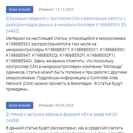
База знаний
Изменен: 19.12.2025
[i] Базовые сведения о протоколе CAN и реализация работы с
разбором кадра данных в микроконтроллере К1986BE92У [ID:
24452]
Материал из настоящей статьи, относящийся к микросхемам
К1986ВЕ92У распространяется в том числе на
микроконтроллеры К1986ВЕ91Т, К1986ВЕ92У1, К1986ВЕ93У,
К1986ВЕ94Т, К1986ВЕ92QI, К1986ВЕ92FI, К1986ВЕ92F1I,
К1986ВЕ94GI. Здесь же важно отметить, что поскольку
контроллер CAN в микроконтроллерах компании "Миландр"
одинаков, статья может быть полезна и при работе с другими
микросхемами. Подробную информацию о Controller Area
Network (CAN) можно прочесть в Википедии . В статье будут
приведены...
База знаний
Изменен: 08.04.2026
[i] Чтение и загрузка образа в формате HEX в среде Keil [ID:
24458]
В данной статье будет рассмотрено, как в среде Keil считать