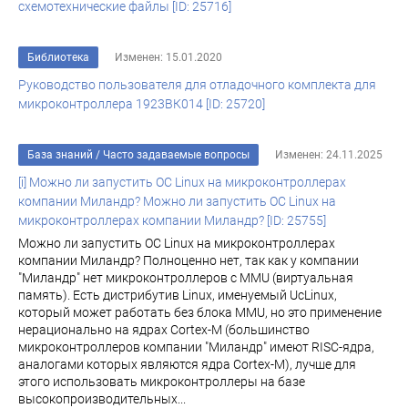
схемотехнические файлы [ID: 25716]
Библиотека
Изменен: 15.01.2020
Руководство пользователя для отладочного комплекта для
микроконтроллера 1923ВК014 [ID: 25720]
База знаний
/
Часто задаваемые вопросы
Изменен: 24.11.2025
[i] Можно ли запустить ОС Linux на микроконтроллерах
компании Миландр? Можно ли запустить ОС Linux на
микроконтроллерах компании Миландр? [ID: 25755]
Можно ли запустить ОС Linux на микроконтроллерах
компании Миландр? Полноценно нет, так как у компании
"Миландр" нет микроконтроллеров с MMU (виртуальная
память). Есть дистрибутив Linux, именуемый UcLinux,
который может работать без блока MMU, но это применение
нерационально на ядрах Cortex-M (большинство
микроконтроллеров компании "Миландр" имеют RISC-ядра,
аналогами которых являются ядра Cortex-M), лучше для
этого использовать микроконтроллеры на базе
высокопроизводительных...