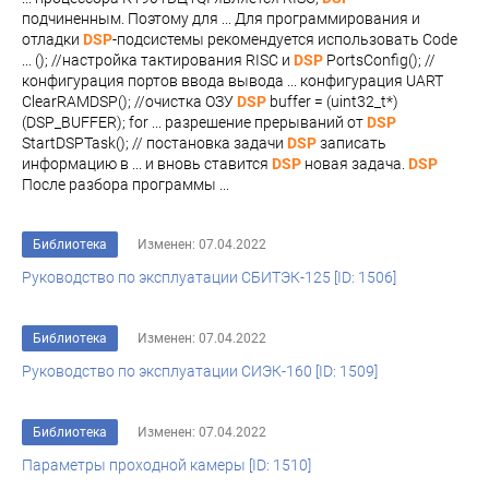
подчиненным. Поэтому для ... Для программирования и
отладки
DSP
-подсистемы рекомендуется использовать Code
... (); //настройка тактирования RISC и
DSP
PortsConfig(); //
конфигурация портов ввода вывода ... конфигурация UART
ClearRAMDSP(); //очистка ОЗУ
DSP
buffer = (uint32_t*)
(DSP_BUFFER); for ... разрешение прерываний от
DSP
StartDSPTask(); // постановка задачи
DSP
записать
информацию в ... и вновь ставится
DSP
новая задача.
DSP
После разбора программы ...
Библиотека
Изменен: 07.04.2022
Руководство по эксплуатации СБИТЭК-125 [ID: 1506]
Библиотека
Изменен: 07.04.2022
Руководство по эксплуатации СИЭК-160 [ID: 1509]
Библиотека
Изменен: 07.04.2022
Параметры проходной камеры [ID: 1510]