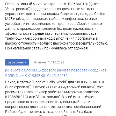
Перспективный микроконтроллер К 1986ВК01QI (далее
"Электросила") поддерживает современные методы
управления электроприводами. Содержит два ядра Cortex-
M4F и обладает широким набором цифро-аналоговых
устройств и интерфейсных контроллеров. Достоинством
данного процессора является большая надежность и
эффективность в решении специализированных задач,
требующих бессбойный ход выполнения программы и
высокую точность наряду с высокой производительностью.
При написании статьи применялась отладочная...
База знаний
Изменен: 17.10.2022
[i] Работа с блоком цифрового расчета поворота координат
CORDIC в МК K1986ВК01GI [ID: 24230]
Ранее, в статье "Проект “Hello, World” для МК К1986ВК01GI
("Электросила”). Запуск из ОЗУ и внутренней памяти" , уже
рассматривалcя пример работы с микроконтроллером
К1986ВК01GI или "Электросила". В этой статье будет
представлено ознакомление с отдельным блоком
сопроцессора для тригонометрических преобразований.
Работа будет вестись с отладочной платой на базе