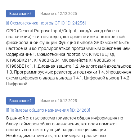
База знаний
Изменен: 12.12.2025
[i] Схемотехника портов GPIO [ID: 24256]
GPIO (General Purpose Input/Output, вход/выход общего
назначения) - тип выводов, которые не имеют конкретной
фиксированной функции. Функция вывода GPIO может быть
настроена и контролироваться программным обеспечением.
Содержание 1. Схемотехника портов МК К1901ВЦ1QI,
К1986ВК214, К1986ВК234, МК семейств К1986ВЕ9x и
К1986ВЕ1x 1.1. Диодная защита 1.2. Аналоговый вход/выход
1.3. Программируемые резисторы подтяжки 1.4. Упрощенная
схема цифрового ввода-вывода 1.4.1. Цифровой выход 1.4.2.
Цифровой...
База знаний
Изменен: 10.12.2025
[i] Таймеры общего назначения [ID: 24260]
В данной статье рассматривается общая информация по
блоку таймеров общего назначения, которая поможет
освоить соответствующий раздел спецификации.
Необходимо отметить, что таймеры в различных