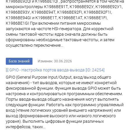
К1986ВЕ92QI и К1986ВЕ1QI , распространяется в том числе на
микроконтроллеры К1986ВЕ91Т, К1986ВЕ92У, К1986ВЕ92У1,
К1986ВЕ93У, К1986ВЕ94Т, К1986ВЕ92FI, К1986ВЕ92F1I,
К1986ВЕ94GI и К1986ВЕ1Т, К1986ВЕ1АТ, К1986ВЕ1FI,
К1986ВЕ1GI При включении питания микросхемы
запускаются на частоте HSI-генератора. Для корректной
смены тактовой частоты ядра сначала должны быть
сформированы необходимые тактовые частоты, и затем
осуществлено переключение...
База знаний
Изменен: 30.06.2026
[i] GPIO - Настройка портов ввода-вывода [ID: 24254]
GPIO (General Purpose Input/Output, вход/выход общего
назначения) - тип выводов, которые не имеют конкретной
фиксированной функции. Функция вывода GPIO может быть
настроена и контролироваться программным обеспечением.
Порты ввода-вывода общего назначения могут выполнять
следующие функции: Работать как программно управляемый
вход (чтение логических уровней внешнего напряжения) или
выход (формирование высокого или низкого логического
уровня). Выполнять цифровые функции различных
интерфейсов, таких...