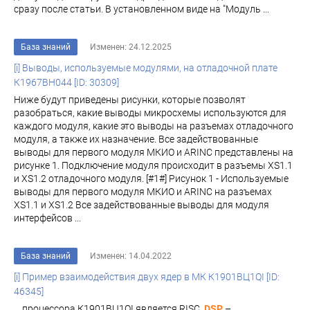
сразу после статьи. В установленном виде на "Модуль ...
База знаний
Изменен: 24.12.2025
[i] Выводы, используемые модулями, на отладочной плате
К1967ВН044 [ID: 30309]
Ниже будут приведены рисунки, которые позволят
разобраться, какие выводы микросхемы используются для
каждого модуля, какие это выводы на разъемах отладочного
модуля, а также их назначение. Все задействованные
выводы для первого модуля МКИО и ARINC представлены на
рисунке 1. Подключение модуля происходит в разъемы XS1.1
и XS1.2 отладочного модуля. [#1#] Рисунок 1 - Используемые
выводы для первого модуля МКИО и ARINC на разъемах
XS1.1 и XS1.2 Все задействованные выводы для модуля
интерфейсов ...
База знаний
Изменен: 14.04.2022
[i] Пример взаимодействия двух ядер в МК К1901ВЦ1QI [ID:
46345]
... процессора К1901ВЦ1QI является RISC,
DSP
–