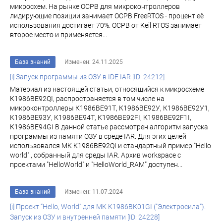
микросхем. На рынке ОСРВ для микроконтроллеров
лидирующие позиции занимает ОСРВ FreeRTOS - процент её
использования достигает 70%. ОСРВ от Keil RTOS занимает
второе место и применяется...
База знаний
Изменен: 24.11.2025
[i] Запуск программы из ОЗУ в IDE IAR [ID: 24212]
Материал из настоящей статьи, относящийся к микросхеме
К1986ВЕ92QI, распространяется в том числе на
микроконтроллеры К1986ВЕ91Т, К1986ВЕ92У, К1986ВЕ92У1,
К1986ВЕ93У, К1986ВЕ94Т, К1986ВЕ92FI, К1986ВЕ92F1I,
К1986ВЕ94GI В данной статье рассмотрен алгоритм запуска
программы из памяти ОЗУ в среде IAR. Для этих целей
использовался МК К1986ВЕ92QI и стандартный пример "Hello
world" , собранный для среды IAR. Архив workspace с
проектами "HelloWorld" и "HelloWorld_RAM" доступен...
База знаний
Изменен: 11.07.2024
[i] Проект “Hello, World” для МК К1986ВК01GI ("Электросила”).
Запуск из ОЗУ и внутренней памяти [ID: 24228]