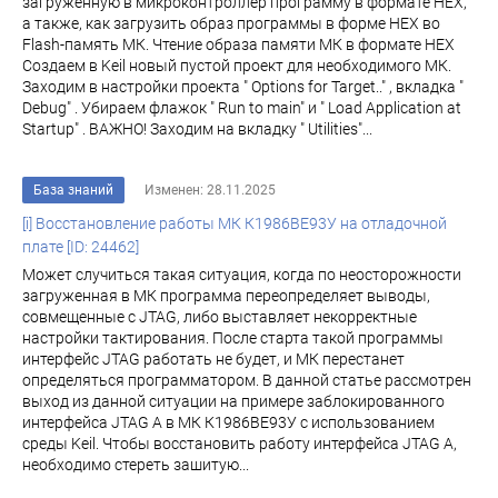
загруженную в микроконтроллер программу в формате HEX,
а также, как загрузить образ программы в форме HEX во
Flash-память МК. Чтение образа памяти МК в формате HEX
Создаем в Keil новый пустой проект для необходимого МК.
Заходим в настройки проекта " Options for Target.." , вкладка "
Debug" . Убираем флажок " Run to main" и " Load Application at
Startup" . ВАЖНО! Заходим на вкладку " Utilities"...
База знаний
Изменен: 28.11.2025
[i] Восстановление работы МК К1986ВЕ93У на отладочной
плате [ID: 24462]
Может случиться такая ситуация, когда по неосторожности
загруженная в МК программа переопределяет выводы,
совмещенные с JTAG, либо выставляет некорректные
настройки тактирования. После старта такой программы
интерфейс JTAG работать не будет, и МК перестанет
определяться программатором. В данной статье рассмотрен
выход из данной ситуации на примере заблокированного
интерфейса JTAG A в МК К1986BE93У с использованием
среды Keil. Чтобы восстановить работу интерфейса JTAG A,
необходимо стереть зашитую...