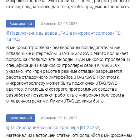
микроконтроллера "Электросила". Проект, рассмотренный в
статье, предназначен для того, чтобы продемонстрировать...
База знаний
Изменен: 05.03.2026
[i] Подключение выводов JTAG в микроконтроллерах [ID:
24234]
В микроконтроллерах реализованы последовательные
отладочные интерфейсы: JTAG и/или SWD. Часто возникает
вопрос, как подключать выводы JTAG микроконтроллера. В
спецификации на микроконтроллеры серии К1986ВЕ9х
указано, что «при работе в режиме отладки разрешается
работа отладочного интерфейса JTAG/SWD. При этом к
микроконтроллеру может быть подключен JTAG/SWD
адаптер, с помощью которого программные средства
разработки позволяют работать с микроконтроллером в
отладочном режиме. Линии JTAG должны быть...
База знаний
Изменен: 25.11.2025
[i] Тактирование микроконтроллера [ID: 24252]
Материал из настоящей статьи, относящийся к микросхемам