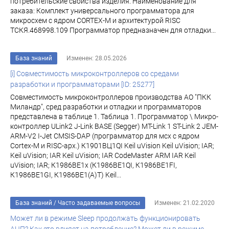
потребительские свойства изделия. Наименование для
заказа: Комплект универсального программатора для
микросхем с ядром CORTEX-M и архитектурой RISC
ТСКЯ.468998.109 Программатор предназначен для отладки...
База знаний
Изменен: 28.05.2026
[i] Совместимость микроконтроллеров со средами
разработки и программаторами [ID: 25277]
Совместимость микроконтроллеров производства АО "ПКК
Миландр", сред разработки и отладки и программаторов
представлена в таблице 1. Таблица 1. Программатор \ Микро-
контроллер ULink2 J-Link BASE (Segger) MT-Link 1 ST-Link 2 JEM-
ARM-V2 I-Jet CMSIS-DAP (программатор для мсх с ядром
Cortex-M и RISC-арх.) К1901ВЦ1QI Keil uVision Keil uVision; IAR;
Keil uVision; IAR Keil uVision; IAR CodeMaster ARM IAR Keil
uVision; IAR; К1986ВЕ1x (К1986ВЕ1QI, К1986ВЕ1FI,
К1986ВЕ1GI, К1986ВЕ1(A)T) Keil...
База знаний
/
Часто задаваемые вопросы
Изменен: 21.02.2020
Может ли в режиме Sleep продолжать функционировать