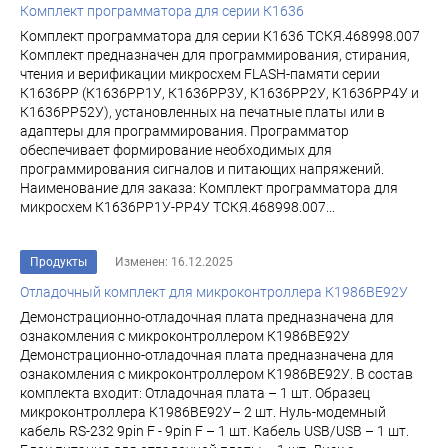
Комплект программатора для серии К1636
Комплект программатора для серии К1636 ТСКЯ.468998.007
Комплект предназначен для программирования, стирания,
чтения и верификации микросхем FLASH-памяти серии
К1636РР (К1636РР1У, К1636РР3У, К1636РР2У, К1636РР4У и
К1636РР52У), установленных на печатные платы или в
адаптеры для программирования. Программатор
обеспечивает формирование необходимых для
программирования сигналов и питающих напряжений.
Наименование для заказа: Комплект программатора для
микросхем К1636РР1У-РР4У ТСКЯ.468998.007...
Продукты
Изменен: 16.12.2025
Отладочный комплект для микроконтроллера К1986ВЕ92У
Демонстрационно-отладочная плата предназначена для
ознакомления с микроконтроллером К1986ВЕ92У
Демонстрационно-отладочная плата предназначена для
ознакомления с микроконтроллером К1986ВЕ92У. В состав
комплекта входит: Отладочная плата – 1 шт. Образец
микроконтроллера К1986ВЕ92У– 2 шт. Нуль-модемный
кабель RS-232 9pin F - 9pin F – 1 шт. Кабель USB/USB – 1 шт.