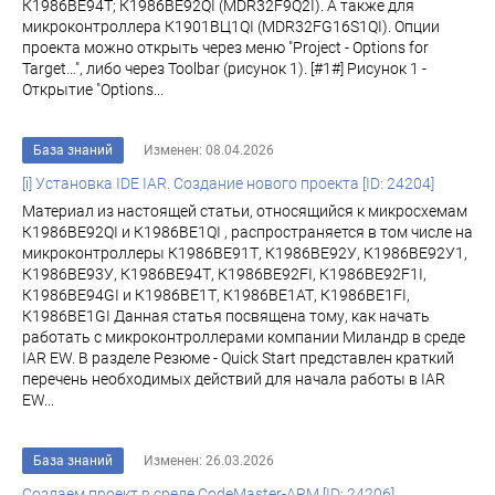
К1986ВЕ94Т; К1986ВЕ92QI (MDR32F9Q2I). А также для
микроконтроллера К1901ВЦ1QI (MDR32FG16S1QI). Опции
проекта можно открыть через меню "Project - Options for
Target…", либо через Toolbar (рисунок 1). [#1#] Рисунок 1 -
Открытие "Options...
База знаний
Изменен: 08.04.2026
[i] Установка IDE IAR. Создание нового проекта [ID: 24204]
Материал из настоящей статьи, относящийся к микросхемам
К1986ВЕ92QI и К1986ВЕ1QI , распространяется в том числе на
микроконтроллеры К1986ВЕ91Т, К1986ВЕ92У, К1986ВЕ92У1,
К1986ВЕ93У, К1986ВЕ94Т, К1986ВЕ92FI, К1986ВЕ92F1I,
К1986ВЕ94GI и К1986ВЕ1Т, К1986ВЕ1АТ, К1986ВЕ1FI,
К1986ВЕ1GI Данная статья посвящена тому, как начать
работать с микроконтроллерами компании Миландр в среде
IAR EW. В разделе Резюме - Quick Start представлен краткий
перечень необходимых действий для начала работы в IAR
EW...
База знаний
Изменен: 26.03.2026
Создаем проект в среде CodeMaster-ARM [ID: 24206]