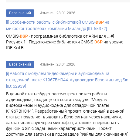
База знаний
Изменен: 28.01.2026
[i] Особенности работы с библиотекой CMSIS-
DSP
на
микроконтроллерах компании Миландр [ID: 55372]
CMSIS-
DSP
- программная библиотека от ARM для ... #]
Рисунок 1 - Подключение библиотеки CMSIS-
DSP
на уровне
IDE Keil В ...
База знаний
Изменен: 23.01.2026
[i] Работа с модулем видеокамеры и аудиокодека на
отладочной плате К1967ВН044. Аудиокодек: Echo и вывод Sin
[ID: 62939]
В данной статье будет рассмотрен пример работы
аудиокодека , входящего в состав модуля "Модуль
видеокамеры и аудиокодека для отладочной платы
К1967ВН044". Разработанный проект, описанный в данной
статье, позволяет выводить Echo-сигнал через наушники,
захватывая звук через микрофон, а также генерировать
функцию Sin с заданными характеристиками. Проект
доступен для загрузки в подразделе "Файлы для скачивания"