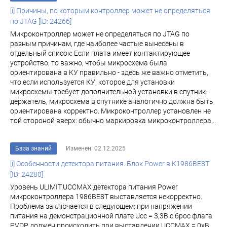
[i] Причины, по которым контроллер может не определяться
по JTAG [ID: 24266]
Микроконтроллер может не определяться по JTAG по
разным причинам, где наиболее частые вынесены в
отдельный список: Если плата имеет контактирующее
устройство, то важно, чтобы микросхема была
ориентирована в КУ правильно - здесь же важно отметить,
что если используется КУ, которое для установки
микросхемы требует дополнительной установки в спутник-
держатель, микросхема в спутнике аналогично должна быть
ориентирована корректно. Микроконтроллер установлен не
той стороной вверх: обычно маркировка микроконтроллера...
База знаний
Изменен: 02.12.2025
[i] Особенности детектора питания. Блок Power в К1986ВЕ8T
[ID: 24280]
Уровень ULIMIT.UCCMAX детектора питания Power
микроконтроллера 1986ВЕ8Т выставляется некорректно.
Проблема заключается в следующем: при напряжении
питания на демонстрационной плате Ucc = 3,3В с брос флага
PVDP должен происходить при выставлении UCCMAX = 0хВ ,