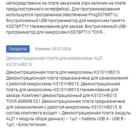
непосредственно на плате заказчика (при наличии на плате
предусмотренного интерфейса). Для программирования
используется программное обеспечение Prog5576RT1U.
Внутрисхемный USB-программатор для микросхем памяти
К5576РТ1У Наименование для заказа: Внутрисхемный USB-
программатор для микросхем К5576РТ1У ТСКЯ...
Продукты
Изменен: 03.07.2026
Демонстрационная плата для микросхемы АЦП
К5101НВ015
Демонстрационная плата для микросхемы К5101НВ015
Демонстрационная плата предназначена для ознакомления
с работой микросхемы К5101НВ015. Демонстрационная
плата для микросхемы К5101НВ015 Наименование для
заказа: Комплект демонстрационный для К5101НВ015
ТСКЯ.468998.021 Демонстрационная плата предназначена
для ознакомления с работой микросхемы К5101НВ015. В
состав комплекта входит: • Демонстрационная плата (модуль
АЦП + модуль сбора данных) – 1шт. • Кабель USB A - USB B -
1шт. • Блок питания...