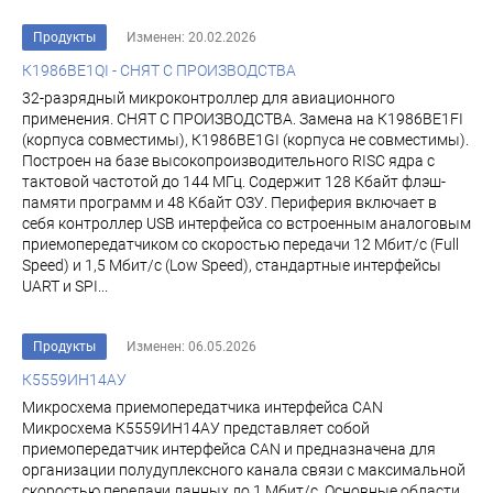
Продукты
Изменен: 20.02.2026
К1986ВЕ1QI - СНЯТ С ПРОИЗВОДСТВА
32-разрядный микроконтроллер для авиационного
применения. СНЯТ С ПРОИЗВОДСТВА. Замена на К1986ВЕ1FI
(корпуса совместимы), К1986ВЕ1GI (корпуса не совместимы).
Построен на базе высокопроизводительного RISC ядра с
тактовой частотой до 144 МГц. Содержит 128 Кбайт флэш-
памяти программ и 48 Кбайт ОЗУ. Периферия включает в
себя контроллер USB интерфейса со встроенным аналоговым
приемопередатчиком со скоростью передачи 12 Мбит/с (Full
Speed) и 1,5 Мбит/с (Low Speed), стандартные интерфейсы
UART и SPI...
Продукты
Изменен: 06.05.2026
К5559ИН14АУ
Микросхема приемопередатчика интерфейса CAN
Микросхема К5559ИН14АУ представляет собой
приемопередатчик интерфейса CAN и предназначена для
организации полудуплексного канала связи с максимальной
скоростью передачи данных до 1 Мбит/с. Основные области