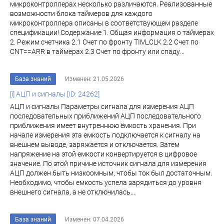
микроконтроллерах несколько различаются. Реализованные
возможности блока таймеров для каждого
микроконтроллера описаны в соответствующем разделе
спецификации! Содержание 1. Общая информация о таймерах
2. Режим счетчика 2.1 Счет по фронту TIM_CLK 2.2 Счет по
CNT==ARR в таймерах 2.3 Счет по фронту или спаду...
База знаний
Изменен: 21.05.2026
[i] АЦП и сигналы [ID: 24262]
АЦП и сигналы Параметры сигнала для измерения АЦП
последовательных приближений АЦП последовательного
приближения имеет внутреннюю ёмкость хранения. При
начале измерения эта емкость подключается к сигналу на
внешнем выводе, заряжается и отключается. Затем
напряжение на этой емкости конвертируется в цифровое
значение. По этой причине источник сигнала для измерения
АЦП должен быть низкоомным, чтобы ток был достаточным.
Необходимо, чтобы емкость успела зарядиться до уровня
внешнего сигнала, а не отключилась...
База знаний
Изменен: 07.04.2026