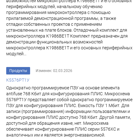
возможностей микроконтроллера К1986ВЕ1Т и его основных
периферийных модулей, начальному обучению
программирования микроконтроллера с помощью
прилагаемой демонстрационной программы, а также
отладки собственных проектов с применением
установленных на плате блоков. Отладочный комплект для
микроконтроллера К1986ВЕ1Т Комплект предназначен для
демонстрации функциональных возможностей
микроконтроллера К1986ВЕ1Т и его основных периферийных
модулей...
Продукты
Изменен: 02.03.2026
К5576РТ1У
Однократно программируемое ПЗУ на основе элемента
antifuse 768 Кбит для конфигурирования ПЛИС. Микросхема
5576РТ1У представляет собой однократно программируемое
ПЗУ для конфигурирования ПЛИС. Емкость ПЗУ 1 Мбит. Для
записи (программирования) информации пользователями и
конфигурирования ПЛИС доступно 768 Кбит. Другой памяти,
доступной для обращения извне, нет. Микросхема
обеспечивает конфигурирование ПЛИС серии 5576ХС и
аналогичных им и является энергонезависимой.