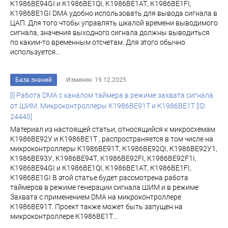
К1986ВЕ94GI и К1986ВЕ1QI, К1986ВЕ1АТ, К1986ВЕ1FI,
К1986ВЕ1GI DMA удобно использовать для вывода сигнала в
ЦАП. Для того чтобы управлять шкалой времени выводимого
сигнала, значения выходного сигнала должны выводиться
по каким-то временным отсчетам. Для этого обычно
используется...
База знаний
Изменен: 19.12.2025
[i] Работа DMA c каналом таймера в режиме захвата сигнала
от ШИМ. Микроконтроллеры К1986ВЕ91Т и К1986ВЕ1Т [ID:
24440]
Материал из настоящей статьи, относящийся к микросхемам
К1986ВЕ92У и К1986ВЕ1Т , распространяется в том числе на
микроконтроллеры К1986ВЕ91Т, К1986ВЕ92QI, К1986ВЕ92У1,
К1986ВЕ93У, К1986ВЕ94Т, К1986ВЕ92FI, К1986ВЕ92F1I,
К1986ВЕ94GI и К1986ВЕ1QI, К1986ВЕ1АТ, К1986ВЕ1FI,
К1986ВЕ1GI В этой статье будет рассмотрена работа
таймеров в режиме генерации сигнала ШИМ и в режиме
Захвата с применением DMA на микроконтроллере
К1986ВЕ91Т. Проект также может быть запущен на
микроконтроллере К1986ВЕ1Т...