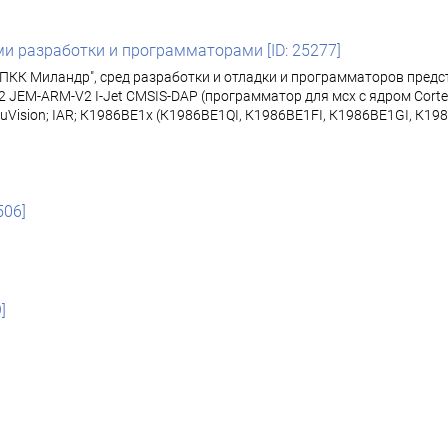
и разработки и программаторами [ID: 25277]
КК Миландр", сред разработки и отладки и программаторов предста
k 2 JEM-ARM-V2 I-Jet CMSIS-DAP (программатор для мсх с ядром Cortex-M
eil uVision; IAR; К1986ВЕ1x (К1986ВЕ1QI, К1986ВЕ1FI, К1986ВЕ1GI, К1986
506]
]