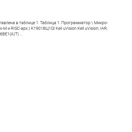
влена в таблице 1. Таблица 1. Программатор \ Микро-
 и RISC-арх.) К1901ВЦ1QI Keil uVision Keil uVision; IAR;
ВЕ1(A)T) ...