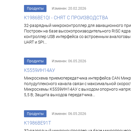
Продукты
Изменен: 20.02.2026
К1986ВЕ1QI - СНЯТ С ПРОИЗВОДСТВА
32-разрядный микроконтроллер для авиационного при
Построен на базе высокопроизводительного RISC ядра 
контроллер USB интерфейса со встроенным аналоговым 
UART и SPI...
Продукты
Изменен: 06.05.2026
К5559ИН14АУ
Микросхема приемопередатчика интерфейса CAN Микр
полудуплексного канала связи с максимальной скоро
Микросхемы К5559ИН14АУ с выходом опорного напряжен
5,5 В; Защита выходов передатчика...
Продукты
Изменен: 06.05.2026
К1986ВЕ91Т
32-разрядный микроконтроллер на базе микропроцессо