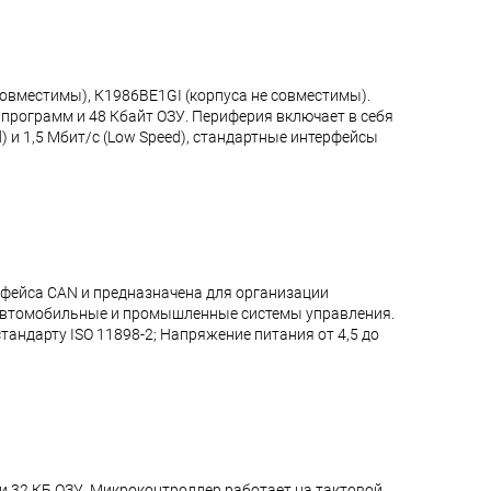
овместимы), К1986ВЕ1GI (корпуса не совместимы).
 программ и 48 Кбайт ОЗУ. Периферия включает в себя
 и 1,5 Мбит/с (Low Speed), стандартные интерфейсы
фейса CAN и предназначена для организации
: автомобильные и промышленные системы управления.
андарту ISO 11898-2; Напряжение питания от 4,5 до
и 32 КБ ОЗУ. Микроконтроллер работает на тактовой