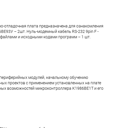
о-отладочная плата предназначена для ознакомления
ВЕ93У – 2шт. Нуль-модемный кабель RS-232 9pin F -
и файлами и исходными кодами программ – 1 шт.
 периферийных модулей, начальному обучению
ых проектов с применением установленных на плате
ных возможностей микроконтроллера К1986ВЕ1Т и его