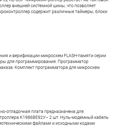
роллер внешней системной шины, что позволяет
икроконтроллер содержит различные таймеры, блоки
ения и верификации микросхем FLASH-памяти серии
теры для программирования. Программатор
аказа: Комплект программатора для микросхем
но-отладочная плата предназначена для
онтроллера К1986ВЕ92У– 2 шт. Нуль-модемный кабель
 схемотехническими файлами и исходными кодами