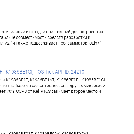
, компиляции и отладки приложений для встроенных
 таблице совместимости средств разработки и
2 " и также поддерживает программатор "JLink"...
К1986ВЕ1GI) - OS Tick API [ID: 24210]
еры К1986ВЕ1Т, К1986ВЕ1АТ, К1986ВЕ1FI, К1986ВЕ1GI
тся на базе микроконтроллеров и других микросхем.
т 70%. ОСРВ от Keil RTOS занимает второе место и
ллеры К1986ВЕ91Т, К1986ВЕ92У, К1986ВЕ92У1,