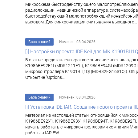
Микросхема быстродействующего малопотребляющего 1
радиолокации, медицинской аппаратуре, системахобра
быстродействующий малопотребляющий конвейерный А
выходом. Для синхронизации считывания выходного...
База знаний
Изменен: 08.04.2026
[i] Настройки проекта IDE Keil для МК К1901ВЦ1Q
В статье представлено краткое описание всех вкладок 
К1986ВЕ92F1I (MDR1211F1I), К1986ВЕ94GI (MDR1209GI)
микроконтроллера К1901ВЦ1QI (MDR32FG16S1QI). Опции про
Открытие "Options...
База знаний
Изменен: 08.04.2026
[i] Установка IDE IAR. Создание нового проекта [I
Материал из настоящей статьи, относящийся к микрос
К1986ВЕ92У1, К1986ВЕ93У, К1986ВЕ94Т, К1986ВЕ92FI, 
начать работать с микроконтроллерами компании Милан
работы в IAR EW...