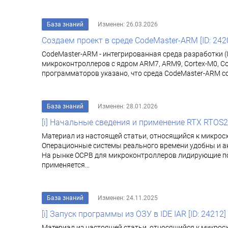
База знаний
Изменен: 26.03.2026
Создаем проект в среде CodeMaster-ARM [ID: 242
CodeMaster-ARM - интегрированная среда разработки 
микроконтроллеров с ядром ARM7, ARM9, Cortex-M0, Co
программаторов указано, что среда CodeMaster-ARM с
База знаний
Изменен: 28.01.2026
[i] Начальные сведения и применение RTX RTOS2 о
Материал из настоящей статьи, относящийся к микрос
Операционные системы реального времени удобны и ак
На рынке ОСРВ для микроконтроллеров лидирующие пози
применяется...
База знаний
Изменен: 24.11.2025
[i] Запуск программы из ОЗУ в IDE IAR [ID: 24212]
Материал из настоящей статьи, относящийся к микрос