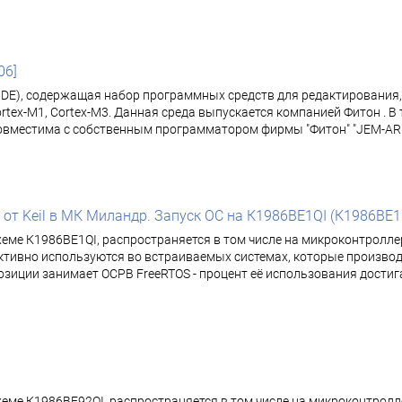
06]
(IDE), содержащая набор программных средств для редактирования
rtex-M1, Cortex-M3. Данная среда выпускается компанией Фитон . В
овместима с собственным программатором фирмы "Фитон" "JEM-ARM-V
т Keil в МК Миландр. Запуск ОС на К1986ВЕ1QI (К1986ВЕ1FI, 
хеме К1986ВЕ1QI, распространяется в том числе на микроконтролл
тивно используются во встраиваемых системах, которые производя
ции занимает ОСРВ FreeRTOS - процент её использования достигае
хеме К1986ВЕ92QI, распространяется в том числе на микроконтро