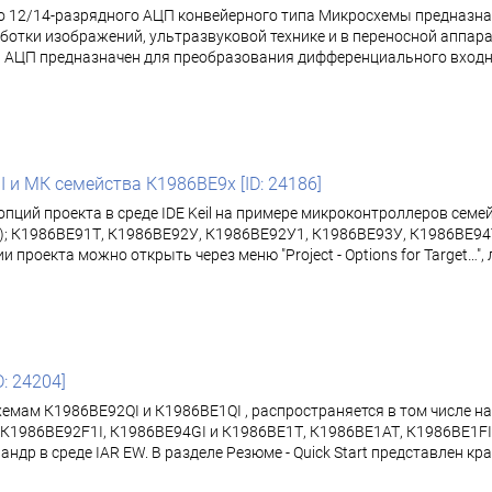
2/14-разрядного АЦП конвейерного типа Микросхемы предназначе
ботки изображений, ультразвуковой технике и в переносной аппар
ЦП предназначен для преобразования дифференциального входног
I и МК семейства К1986ВЕ9x [ID: 24186]
опций проекта в среде IDE Keil на примере микроконтроллеров сем
; К1986ВЕ91Т, К1986ВЕ92У, К1986ВЕ92У1, К1986ВЕ93У, К1986ВЕ94Т
екта можно открыть через меню "Project - Options for Target…", либ
D: 24204]
хемам К1986ВЕ92QI и К1986ВЕ1QI , распространяется в том числе 
К1986ВЕ92F1I, К1986ВЕ94GI и К1986ВЕ1Т, К1986ВЕ1АТ, К1986ВЕ1FI,
др в среде IAR EW. В разделе Резюме - Quick Start представлен к