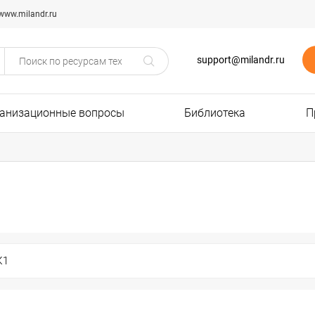
www.milandr.ru
support@milandr.ru
анизационные вопросы
Библиотека
П