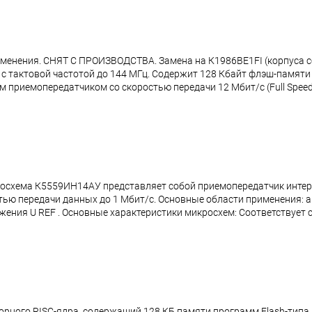
менения. СНЯТ С ПРОИЗВОДСТВА. Замена на К1986ВЕ1FI (корпуса с
с тактовой частотой до 144 МГц. Содержит 128 Кбайт флэш-памяти
приемопередатчиком со скоростью передачи 12 Мбит/с (Full Speed)
осхема К5559ИН14АУ представляет собой приемопередатчик интер
стью передачи данных до 1 Мбит/с. Основные области применения
ия U REF . Основные характеристики микросхем: Соответствует ст
рного RISC-ядра, содержащий 128 КБ памяти программ Flash-типа 