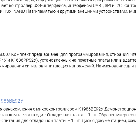
ает контроллер USB-интерфейса, интерфейсы UART, SPI и I2C, конт
 и ПЗУ, NAND Flash-памятью и другими внешними устройствами. М
.007 Комплект предназначен для программирования, стирания, чт
4У и К1636РР52У), установленных на печатные платы или в адап
мирования сигналов и питающих напряжений. Наименование для з
1986ВЕ92У
ля ознакомления с микроконтроллером К1986ВЕ92У Демонстрацион
тав комплекта входит: Отладочная плата – 1 шт. Образец микрок
. Блок питания для отладочной платы – 1 шт. Диск с документацией,