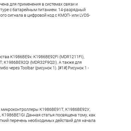
на для применения в системах связи и
атуре с батарейным питанием. 14-разрядный
о сигнала в цифровой код с КМОП- или LVDS-
ейства К1986ВЕ9x: К1986ВЕ92FI (MDR1211FI),
; К1986ВЕ92QI (MDR32F9Q2I). А также для
о через Toolbar (рисунок 1). [#1#] Рисунок 1 -
на микроконтроллеры К1986ВЕ91Т, К1986ВЕ92У,
 К1986ВЕ1GI Данная статья посвящена тому, как
раткий перечень необходимых действий для начала