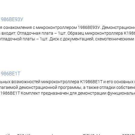
1986ВЕ93У
я ознакомления с микроконтроллером 1986ВЕ93У. Демонстрационн
входит: Отладочная плата – 1шт. Образец микроконтроллера К1986
я отладочной платы – 1шт. Диск с документацией, схемотехническим
1986ВЕ1Т
льных возможностей микроконтроллера К1986ВЕ1Т и его основных
гаемой демонстрационной программы, а также отладки собственн
К1986ВЕ1Т Комплект предназначен для демонстрации функциональ