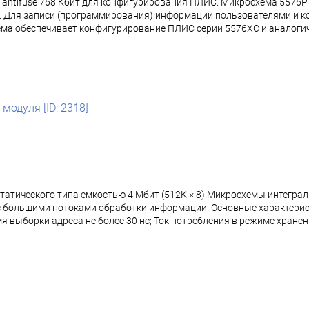
 antifuse 768 Кбит для конфигурирования ПЛИС. Микросхема 5576
. Для записи (программирования) информации пользователями и к
хема обеспечивает конфигурирование ПЛИС серии 5576ХС и аналоги
модуля [ID: 2318]
татического типа емкостью 4 Мбит (512К × 8) Микросхемы интегр
 с большими потоками обработки информации. Основные характери
ремя выборки адреса не более 30 нс; Ток потребления в режиме хране