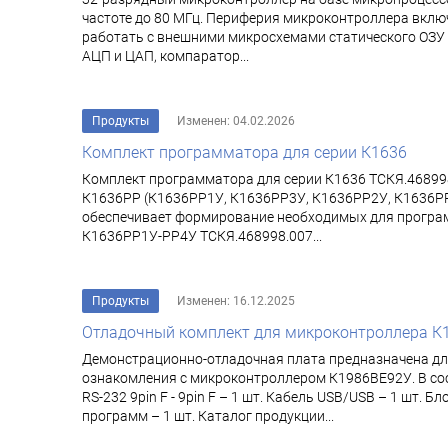
частоте до 80 МГц. Периферия микроконтроллера включ
работать с внешними микросхемами статического ОЗУ
АЦП и ЦАП, компаратор...
Продукты
Изменен: 04.02.2026
Комплект программатора для серии К1636
Комплект программатора для серии К1636 ТСКЯ.468998
К1636РР (К1636РР1У, К1636РР3У, К1636РР2У, К1636РР
обеспечивает формирование необходимых для програм
К1636РР1У-РР4У ТСКЯ.468998.007...
Продукты
Изменен: 16.12.2025
Отладочный комплект для микроконтроллера К
Демонстрационно-отладочная плата предназначена д
ознакомления с микроконтроллером К1986ВЕ92У. В сос
RS-232 9pin F - 9pin F – 1 шт. Кабель USB/USB – 1 шт
программ – 1 шт. Каталог продукции...