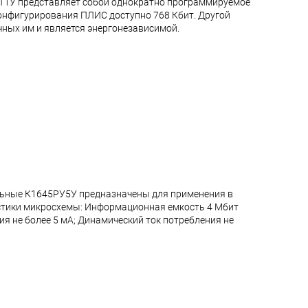
РТ1У представляет собой однократно программируемое
онфигурирования ПЛИС доступно 768 Кбит. Другой
чных им и является энергонезависимой.
альные К1645РУ5У предназначены для применения в
стики микросхемы: Информационная емкость 4 Мбит
ния не более 5 мА; Динамический ток потребления не