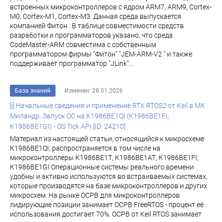
встроенных микроконтроллеров с ядром ARM7, ARM9, Cortex-
M0, Cortex-M1, Cortex-M3. Данная среда выпускается
компанией Фитон . В таблице совместимости средств
разработки и программаторов указано, что среда
CodeMaster-ARM совместима с собственным
программатором фирмы "Фитон" "JEM-ARM-V2 " и также
поддерживает программатор "JLink"...
База знаний
Изменен: 28.01.2026
[i] Начальные сведения и применение RTX RTOS2 от Keil в МК
Миландр. Запуск ОС на К1986ВЕ1QI (К1986ВЕ1FI,
К1986ВЕ1GI) - OS Tick API [ID: 24210]
Материал из настоящей статьи, относящийся к микросхеме
К1986ВЕ1QI, распространяется в том числе на
микроконтроллеры К1986ВЕ1Т, К1986ВЕ1АТ, К1986ВЕ1FI,
К1986ВЕ1GI Операционные системы реального времени
удобны и активно используются во встраиваемых системах,
которые производятся на базе микроконтроллеров и других
микросхем. На рынке ОСРВ для микроконтроллеров
лидирующие позиции занимает ОСРВ FreeRTOS - процент её
использования достигает 70%. ОСРВ от Keil RTOS занимает