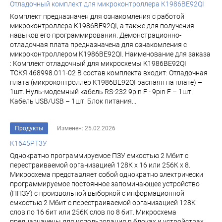
Отладочный комплект для микроконтроллера К1986ВЕ92QI
Комплект предназначен для ознакомления с работой
микроконтроллера К1986ВЕ92QI, а также для получения
навыков его программирования. Демонстрационно-
отладочная плата предназначена для ознакомления с
микроконтроллером К1986ВЕ92QI. Наименование для заказа
: Комплект отладочный для микросхемы К1986ВЕ92QI
ТСКЯ.468998.011-02 В состав комплекта входит: Отладочная
плата (микроконтроллер К1986ВЕ92QI распаян на плате) –
1шт. Нуль-модемный кабель RS-232 9pin F - 9pin F – 1шт.
Кабель USB/USB – 1шт. Блок питания...
Продукты
Изменен: 25.02.2026
К1645РТ3У
Однократно программируемое ПЗУ емкостью 2 Мбит с
перестраиваемой организацией 128К х 16 или 256К х 8.
Микросхема представляет собой однократно электрически
программируемое постоянное за­поминающее устройство
(ППЗУ) с произвольной выборкой с информационной
емкостью 2 Мбит с пе­рестраиваемой организацией 128К
слов по 16 бит или 256К слов по 8 бит. Микросхема
предназначены для использования в блоках и устройствах