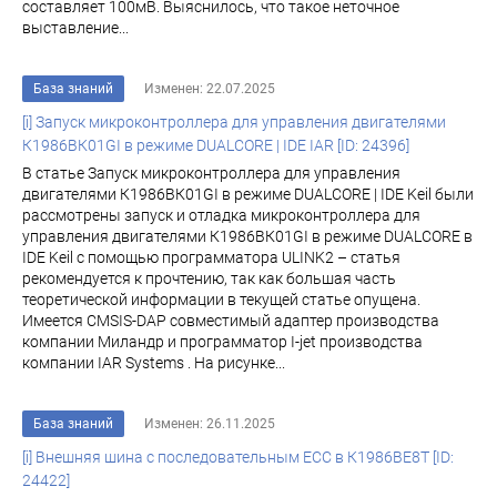
составляет 100мВ. Выяснилось, что такое неточное
выставление...
База знаний
Изменен: 22.07.2025
[i] Запуск микроконтроллера для управления двигателями
К1986ВК01GI в режиме DUALCORE | IDE IAR [ID: 24396]
В статье Запуск микроконтроллера для управления
двигателями К1986ВК01GI в режиме DUALCORE | IDE Keil были
рассмотрены запуск и отладка микроконтроллера для
управления двигателями К1986ВК01GI в режиме DUALCORE в
IDE Keil с помощью программатора ULINK2 – статья
рекомендуется к прочтению, так как большая часть
теоретической информации в текущей статье опущена.
Имеется CMSIS-DAP совместимый адаптер производства
компании Миландр и программатор I-jet производства
компании IAR Systems . На рисунке...
База знаний
Изменен: 26.11.2025
[i] Внешняя шина с последовательным ECC в К1986ВЕ8Т [ID:
24422]