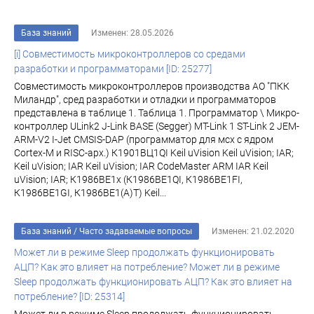
База знаний
Изменен: 28.05.2026
[i] Совместимость микроконтроллеров со средами
разработки и программаторами [ID: 25277]
Совместимость микроконтроллеров производства АО "ПКК
Миландр", сред разработки и отладки и программаторов
представлена в таблице 1. Таблица 1. Программатор \ Микро-
контроллер ULink2 J-Link BASE (Segger) MT-Link 1 ST-Link 2 JEM-
ARM-V2 I-Jet CMSIS-DAP (программатор для мсх с ядром
Cortex-M и RISC-арх.) К1901ВЦ1QI Keil uVision Keil uVision; IAR;
Keil uVision; IAR Keil uVision; IAR CodeMaster ARM IAR Keil
uVision; IAR; К1986ВЕ1x (К1986ВЕ1QI, К1986ВЕ1FI,
К1986ВЕ1GI, К1986ВЕ1(A)T) Keil...
База знаний
/
Часто задаваемые вопросы
Изменен: 21.02.2020
Может ли в режиме Sleep продолжать функционировать
АЦП? Как это влияет на потребление? Может ли в режиме
Sleep продолжать функционировать АЦП? Как это влияет на
потребление? [ID: 25314]