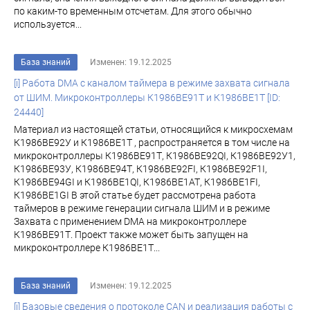
по каким-то временным отсчетам. Для этого обычно
используется...
База знаний
Изменен: 19.12.2025
[i] Работа DMA c каналом таймера в режиме захвата сигнала
от ШИМ. Микроконтроллеры К1986ВЕ91Т и К1986ВЕ1Т [ID:
24440]
Материал из настоящей статьи, относящийся к микросхемам
К1986ВЕ92У и К1986ВЕ1Т , распространяется в том числе на
микроконтроллеры К1986ВЕ91Т, К1986ВЕ92QI, К1986ВЕ92У1,
К1986ВЕ93У, К1986ВЕ94Т, К1986ВЕ92FI, К1986ВЕ92F1I,
К1986ВЕ94GI и К1986ВЕ1QI, К1986ВЕ1АТ, К1986ВЕ1FI,
К1986ВЕ1GI В этой статье будет рассмотрена работа
таймеров в режиме генерации сигнала ШИМ и в режиме
Захвата с применением DMA на микроконтроллере
К1986ВЕ91Т. Проект также может быть запущен на
микроконтроллере К1986ВЕ1Т...
База знаний
Изменен: 19.12.2025
[i] Базовые сведения о протоколе CAN и реализация работы с