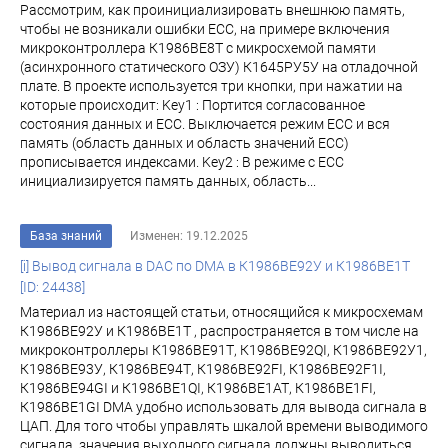
Рассмотрим, как проинициализировать внешнюю память,
чтобы не возникали ошибки ECC, на примере включения
микроконтроллера К1986ВЕ8Т с микросхемой памяти
(асинхронного статического ОЗУ) К1645РУ5У на отладочной
плате. В проекте используется три кнопки, при нажатии на
которые происходит: Key1 : Портится согласованное
состояния данных и ECC. Выключается режим ECC и вся
память (область данных и область значений ЕСС)
прописывается индексами. Key2 : В режиме с ECC
инициализируется память данных, область...
База знаний
Изменен: 19.12.2025
[i] Вывод сигнала в DAC по DMA в К1986ВЕ92У и К1986ВЕ1Т
[ID: 24438]
Материал из настоящей статьи, относящийся к микросхемам
К1986ВЕ92У и К1986ВЕ1Т , распространяется в том числе на
микроконтроллеры К1986ВЕ91Т, К1986ВЕ92QI, К1986ВЕ92У1,
К1986ВЕ93У, К1986ВЕ94Т, К1986ВЕ92FI, К1986ВЕ92F1I,
К1986ВЕ94GI и К1986ВЕ1QI, К1986ВЕ1АТ, К1986ВЕ1FI,
К1986ВЕ1GI DMA удобно использовать для вывода сигнала в
ЦАП. Для того чтобы управлять шкалой времени выводимого
сигнала, значения выходного сигнала должны выводиться