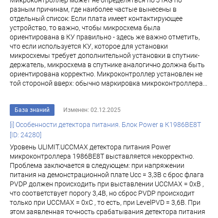
Микроконтроллер может не определяться по JTAG по
разным причинам, где наиболее частые вынесены в
отдельный список: Если плата имеет контактирующее
устройство, то важно, чтобы микросхема была
ориентирована в КУ правильно - здесь же важно отметить,
что если используется КУ, которое для установки
микросхемы требует дополнительной установки в спутник-
держатель, микросхема в спутнике аналогично должна быть
ориентирована корректно. Микроконтроллер установлен не
той стороной вверх: обычно маркировка микроконтроллера...
База знаний
Изменен: 02.12.2025
[i] Особенности детектора питания. Блок Power в К1986ВЕ8T
[ID: 24280]
Уровень ULIMIT.UCCMAX детектора питания Power
микроконтроллера 1986ВЕ8Т выставляется некорректно.
Проблема заключается в следующем: при напряжении
питания на демонстрационной плате Ucc = 3,3В с брос флага
PVDP должен происходить при выставлении UCCMAX = 0хВ ,
что соответствует порогу 3,4В, но сброс PVDP происходит
только при UCCMAX = 0хС , то есть, при LevelPVD = 3,6В. При
этом заявленная точность срабатывания детектора питания