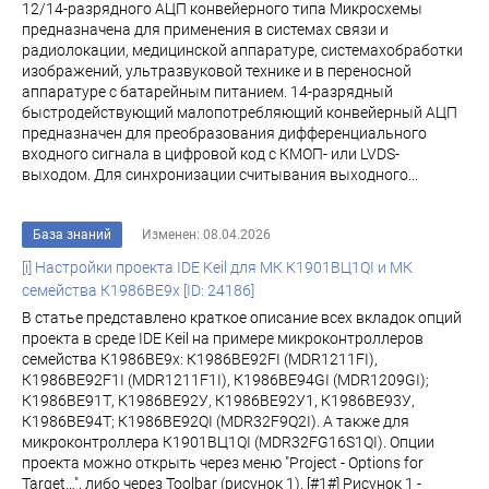
12/14-разрядного АЦП конвейерного типа Микросхемы
предназначена для применения в системах связи и
радиолокации, медицинской аппаратуре, системахобработки
изображений, ультразвуковой технике и в переносной
аппаратуре с батарейным питанием. 14-разрядный
быстродействующий малопотребляющий конвейерный АЦП
предназначен для преобразования дифференциального
входного сигнала в цифровой код с КМОП- или LVDS-
выходом. Для синхронизации считывания выходного...
База знаний
Изменен: 08.04.2026
[i] Настройки проекта IDE Keil для МК К1901ВЦ1QI и МК
семейства К1986ВЕ9x [ID: 24186]
В статье представлено краткое описание всех вкладок опций
проекта в среде IDE Keil на примере микроконтроллеров
семейства К1986ВЕ9x: К1986ВЕ92FI (MDR1211FI),
К1986ВЕ92F1I (MDR1211F1I), К1986ВЕ94GI (MDR1209GI);
К1986ВЕ91Т, К1986ВЕ92У, К1986ВЕ92У1, К1986ВЕ93У,
К1986ВЕ94Т; К1986ВЕ92QI (MDR32F9Q2I). А также для
микроконтроллера К1901ВЦ1QI (MDR32FG16S1QI). Опции
проекта можно открыть через меню "Project - Options for
Target…", либо через Toolbar (рисунок 1). [#1#] Рисунок 1 -