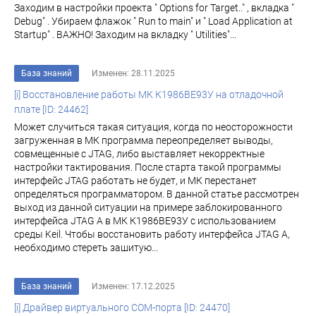
Заходим в настройки проекта " Options for Target.." , вкладка "
Debug" . Убираем флажок " Run to main" и " Load Application at
Startup" . ВАЖНО! Заходим на вкладку " Utilities"...
База знаний
Изменен: 28.11.2025
[i] Восстановление работы МК К1986ВЕ93У на отладочной
плате [ID: 24462]
Может случиться такая ситуация, когда по неосторожности
загруженная в МК программа переопределяет выводы,
совмещенные с JTAG, либо выставляет некорректные
настройки тактирования. После старта такой программы
интерфейс JTAG работать не будет, и МК перестанет
определяться программатором. В данной статье рассмотрен
выход из данной ситуации на примере заблокированного
интерфейса JTAG A в МК К1986BE93У с использованием
среды Keil. Чтобы восстановить работу интерфейса JTAG A,
необходимо стереть зашитую...
База знаний
Изменен: 17.12.2025
[i] Драйвер виртуального COM-порта [ID: 24470]