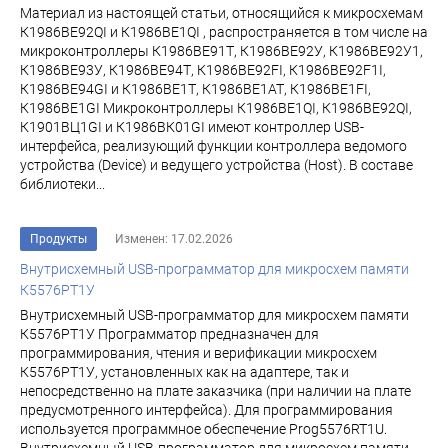
Материал из настоящей статьи, относящийся к микросхемам
К1986ВЕ92QI и К1986ВЕ1QI , распространяется в том числе на
микроконтроллеры К1986ВЕ91Т, К1986ВЕ92У, К1986ВЕ92У1,
К1986ВЕ93У, К1986ВЕ94Т, К1986ВЕ92FI, К1986ВЕ92F1I,
К1986ВЕ94GI и К1986ВЕ1Т, К1986ВЕ1АТ, К1986ВЕ1FI,
К1986ВЕ1GI Микроконтроллеры К1986ВЕ1QI, К1986ВЕ92QI,
К1901ВЦ1GI и К1986ВК01GI имеют контроллер USB-
интерфейса, реализующий функции контроллера ведомого
устройства (Device) и ведущего устройства (Host). В составе
библиотеки...
Продукты
Изменен: 17.02.2026
Внутрисхемный USB-программатор для микросхем памяти
К5576РТ1У
Внутрисхемный USB-программатор для микросхем памяти
К5576РТ1У Программатор предназначен для
программирования, чтения и верификации микросхем
К5576РТ1У, установленных как на адаптере, так и
непосредственно на плате заказчика (при наличии на плате
предусмотренного интерфейса). Для программирования
используется программное обеспечение Prog5576RT1U.