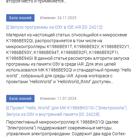
второе место и применяется...
База знаний
Изменен: 24.11.2025
[i] Запуск программы из ОЗУ в IDE IAR [ID: 24212]
Материал из настоящей статьи, относящийся к микросхеме
К1986ВЕ92QI, распространяется в том числе на
микроконтроллеры К1986ВЕ91Т, К1986ВЕ92У, К1986ВЕ92У1,
К1986ВЕ93У, К1986ВЕ94Т, К1986ВЕ92FI, К1986ВЕ92F1I,
К1986ВЕ94GI В данной статье рассмотрен алгоритм запуска
программы из памяти ОЗУ в среде IAR. Для этих целей
использовался МК К1986ВЕ92QI и стандартный пример "Hello
world" , собранный для среды IAR. Архив workspace с
проектами "HelloWorld" и "HelloWorld_RAM" доступен...
База знаний
Изменен: 11.07.2024
[i] Проект “Hello, World” для МК К1986ВК01GI ("Электросила”).
Запуск из ОЗУ и внутренней памяти [ID: 24228]
Перспективный микроконтроллер К 1986ВК01QI (далее
"Электросила") поддерживает современные методы
управления электроприводами. Содержит два ядра Cortex-