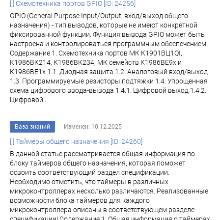
[i] Схемотехника портов GPIO [ID: 24256]
GPIO (General Purpose Input/Output, вход/выход общего
назначения) - тип выводов, которые не имеют конкретной
фиксированной функции. Функция вывода GPIO может быть
настроена и контролироваться программным обеспечением.
Содержание 1. Схемотехника портов МК К1901ВЦ1QI,
К1986ВК214, К1986ВК234, МК семейств К1986ВЕ9x и
К1986ВЕ1x 1.1. Диодная защита 1.2. Аналоговый вход/выход
1.3. Программируемые резисторы подтяжки 1.4. Упрощенная
схема цифрового ввода-вывода 1.4.1. Цифровой выход 1.4.2.
Цифровой...
База знаний
Изменен: 10.12.2025
[i] Таймеры общего назначения [ID: 24260]
В данной статье рассматривается общая информация по
блоку таймеров общего назначения, которая поможет
освоить соответствующий раздел спецификации.
Необходимо отметить, что таймеры в различных
микроконтроллерах несколько различаются. Реализованные
возможности блока таймеров для каждого
микроконтроллера описаны в соответствующем разделе
спецификации! Содержание 1. Общая информация о таймерах