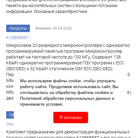
памя­ти вычислительных систем с большими потоками
информации. Основные характеристики...
Продукты
Изменен: 30.04.2026
К1986ВЕ8Т
Микросхема 32-разрядного микроконтроллера с однократно
программируемой памятью программ Микроконтроллер
работает на тактовой частоте до 100 МГц. Содержит 128
Кбайт однократно программируемое ПЗУ программ c ECC
(SEC-DED) и 32 Кбайт статическое ОЗУ ECC (SEC-DED).
Периферия включает в себя: контроллер EthernetMAC 10/100
Мбит/с; встроенный контроллер EthernetPHY 10 Мбит/с;
Мы используем файлы cookie, чтобы улучшить
контроллер SpaceWire и встроенный SpaceWirePHY до 100
работу сайта. Продолжая использовать сайт, Вы
Мбит/с; контроллер ARINC 429 (8 приемников, 4 передатчика);
соглашаетесь на обработку файлов
cookies
и
два контроллера...
Политикой обработки персональных данных
и
принимаете условия.
Продукты
Изменен: 24.02.2026
Я согласен
Отладочный комплект для микроконтроллера К1986ВЕ8Т
Комплект предназначен для демонстрации функциональных
возможностей микроконтроллера К1986ВЕ8Т и его основных