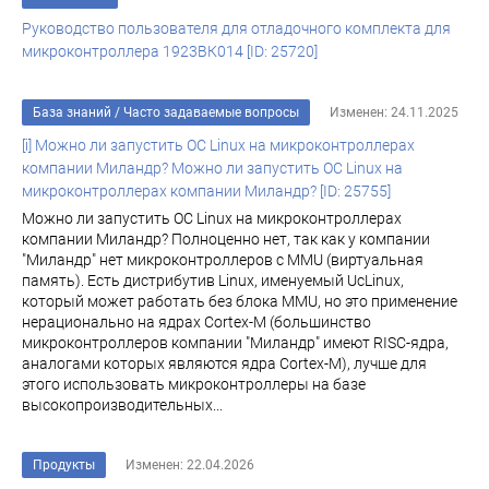
Руководство пользователя для отладочного комплекта для
микроконтроллера 1923ВК014 [ID: 25720]
База знаний
/
Часто задаваемые вопросы
Изменен: 24.11.2025
[i] Можно ли запустить ОС Linux на микроконтроллерах
компании Миландр? Можно ли запустить ОС Linux на
микроконтроллерах компании Миландр? [ID: 25755]
Можно ли запустить ОС Linux на микроконтроллерах
компании Миландр? Полноценно нет, так как у компании
"Миландр" нет микроконтроллеров с MMU (виртуальная
память). Есть дистрибутив Linux, именуемый UcLinux,
который может работать без блока MMU, но это применение
нерационально на ядрах Cortex-M (большинство
микроконтроллеров компании "Миландр" имеют RISC-ядра,
аналогами которых являются ядра Cortex-M), лучше для
этого использовать микроконтроллеры на базе
высокопроизводительных...
Продукты
Изменен: 22.04.2026