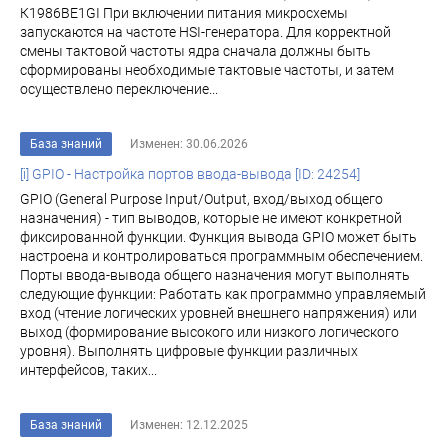
К1986ВЕ1GI При включении питания микросхемы
запускаются на частоте HSI-генератора. Для корректной
смены тактовой частоты ядра сначала должны быть
сформированы необходимые тактовые частоты, и затем
осуществлено переключение...
База знаний
Изменен: 30.06.2026
[i] GPIO - Настройка портов ввода-вывода [ID: 24254]
GPIO (General Purpose Input/Output, вход/выход общего
назначения) - тип выводов, которые не имеют конкретной
фиксированной функции. Функция вывода GPIO может быть
настроена и контролироваться программным обеспечением.
Порты ввода-вывода общего назначения могут выполнять
следующие функции: Работать как программно управляемый
вход (чтение логических уровней внешнего напряжения) или
выход (формирование высокого или низкого логического
уровня). Выполнять цифровые функции различных
интерфейсов, таких...
База знаний
Изменен: 12.12.2025