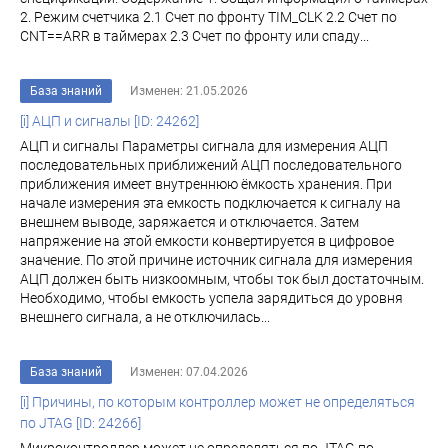
2. Режим счетчика 2.1 Счет по фронту TIM_CLK 2.2 Счет по
CNT==ARR в таймерах 2.3 Счет по фронту или спаду...
База знаний
Изменен: 21.05.2026
[i] АЦП и сигналы [ID: 24262]
АЦП и сигналы Параметры сигнала для измерения АЦП
последовательных приближений АЦП последовательного
приближения имеет внутреннюю ёмкость хранения. При
начале измерения эта емкость подключается к сигналу на
внешнем выводе, заряжается и отключается. Затем
напряжение на этой емкости конвертируется в цифровое
значение. По этой причине источник сигнала для измерения
АЦП должен быть низкоомным, чтобы ток был достаточным.
Необходимо, чтобы емкость успела зарядиться до уровня
внешнего сигнала, а не отключилась...
База знаний
Изменен: 07.04.2026
[i] Причины, по которым контроллер может не определяться
по JTAG [ID: 24266]