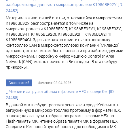
разбором кадра данных в микроконтроллере К1986BE92У [ID:
24452]
Материал из настоящей статьи, относящийся к микросхемам
К1986ВЕ92У распространяется в том числе на
микроконтроллеры К1986ВЕ91Т, К1986ВЕ92У1, К1986ВЕ93У,
К1986ВЕ94Т, К1986ВЕ92QI, К1986ВЕ92FI, К1986ВЕ92F1I,
К1986ВЕ94GI. Здесь же важно отметить, что поскольку
контроллер CAN в микроконтроллерах компании "Миландр"
одинаков, статья может быть полезна и при работе с другими
микросхемами. Подробную информацию о Controller Area
Network (CAN) можно прочесть в Википедии . В статье будут
приведены...
База знаний
Изменен: 08.04.2026
[i] Чтение и загрузка образа в формате HEX в среде Keil [ID:
24458]
В данной статье будет рассмотрено, как в среде Keil считать
загруженную в микроконтроллер программу в формате HEX,
а также, как загрузить образ программы в форме HEX во
Flash-память МК. Чтение образа памяти МК в формате HEX
Создаем в Keil новый пустой проект для необходимого МК.