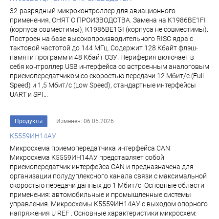
32-разрядный микроконтроллер для авиационного
применения. СНЯТ С ПРОИЗВОДСТВА. Замена на К1986ВЕ1FI
(корпуса совместимы), К1986ВЕ1GI (корпуса не совместимы).
Построен на базе высокопроизводительного RISC ядра с
тактовой частотой до 144 МГц. Содержит 128 Кбайт флэш-
памяти программ и 48 Кбайт ОЗУ. Периферия включает в
себя контроллер USB интерфейса со встроенным аналоговым
приемопередатчиком со скоростью передачи 12 Мбит/с (Full
Speed) и 1,5 Мбит/с (Low Speed), стандартные интерфейсы
UART и SPI...
Продукты
Изменен: 06.05.2026
К5559ИН14АУ
Микросхема приемопередатчика интерфейса CAN
Микросхема К5559ИН14АУ представляет собой
приемопередатчик интерфейса CAN и предназначена для
организации полудуплексного канала связи с максимальной
скоростью передачи данных до 1 Мбит/с. Основные области
применения: автомобильные и промышленные системы
управления. Микросхемы К5559ИН14АУ с выходом опорного
напряжения U REF . Основные характеристики микросхем: