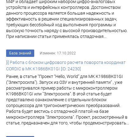
M4F и обладает широким набором цифро-аналоговых
устройств и интерфейсных контроллеров. Достоинством
данного процессора является большая надежность и
эффективность в решении специализированных задач,
требующих бессбойный ход выполнения программы и
высокую точность наряду с высокой производительностью.
При написании статьи применялась отладочная...
База знаний
Изменен: 17.10.2022
[i] Работа с блоком цифрового расчета поворота координат
CORDIC в МК K1986ВК01GI [ID: 24230]
Ранее, в статье "Проект “Hello, World” для МК К1986ВК01GI
("Электросила”). Запуск из ОЗУ и внутренней памяти" , уже
рассматривалcя пример работы с микроконтроллером
К1986ВК01GI или "Электросила". В этой статье будет
представлено ознакомление с отдельным блоком
сопроцессора для тригонометрических преобразований.
Работа будет вестись с отладочной платой на базе
микроконтроллера "Электросила". Проект, рассмотренный в
статье, предназначен для того, чтобы продемонстрировать...