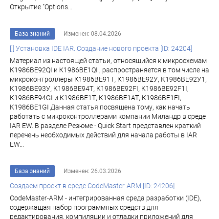
Открытие "Options...
База знаний
Изменен: 08.04.2026
[i] Установка IDE IAR. Создание нового проекта [ID: 24204]
Материал из настоящей статьи, относящийся к микросхемам
К1986ВЕ92QI и К1986ВЕ1QI , распространяется в том числе на
микроконтроллеры К1986ВЕ91Т, К1986ВЕ92У, К1986ВЕ92У1,
К1986ВЕ93У, К1986ВЕ94Т, К1986ВЕ92FI, К1986ВЕ92F1I,
К1986ВЕ94GI и К1986ВЕ1Т, К1986ВЕ1АТ, К1986ВЕ1FI,
К1986ВЕ1GI Данная статья посвящена тому, как начать
работать с микроконтроллерами компании Миландр в среде
IAR EW. В разделе Резюме - Quick Start представлен краткий
перечень необходимых действий для начала работы в IAR
EW...
База знаний
Изменен: 26.03.2026
Создаем проект в среде CodeMaster-ARM [ID: 24206]
CodeMaster-ARM - интегрированная среда разработки (IDE),
содержащая набор программных средств для
редактирования, компиляции и отладки приложений для