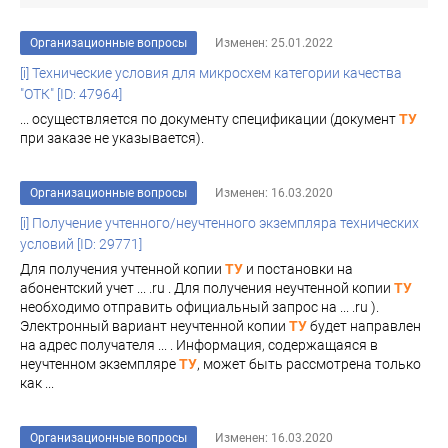
Организационные вопросы
Изменен: 25.01.2022
[i] Технические условия для микросхем категории качества
"ОТК" [ID: 47964]
... осуществляется по документу спецификации (документ
ТУ
при заказе не указывается).
Организационные вопросы
Изменен: 16.03.2020
[i] Получение учтенного/неучтенного экземпляра технических
условий [ID: 29771]
Для получения учтенной копии
ТУ
и постановки на
абонентский учет ... .ru . Для получения неучтенной копии
ТУ
необходимо отправить официальный запрос на ... .ru ).
Электронный вариант неучтенной копии
ТУ
будет направлен
на адрес получателя ... . Информация, содержащаяся в
неучтенном экземпляре
ТУ
, может быть рассмотрена только
как ...
Организационные вопросы
Изменен: 16.03.2020