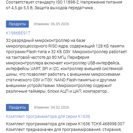
Соответствует стандарту ISO 11898-2; Напряжение питания
от 4,5 до 5,5 В; Защита выходов передатчика...
Продукты
Изменен: 06.05.2026
К1986ВЕ91Т
32-разрядный микроконтроллер на базе
микропроцессорного RISC-ядра, содержащий 128 КБ памяти
программ Flash-типа и 32 КБ ОЗУ. Микроконтроллер работает
на тактовой частоте до 80 МГц. Периферия
микроконтроллера включает контроллер USB-интерфейса,
интерфейсы UART, SPI и I2C, контроллер внешней системной
шины, что позволяет работать с внешними микросхемами
статического ОЗУ и ПЗУ, NAND Flash-памятью и другими
внешними устройствами. Микроконтроллер содержит
различные таймеры, блоки АЦП и ЦАП, компаратор...
Продукты
Изменен: 04.02.2026
Комплект программатора для серии К1636
Комплект программатора для серии К1636 ТСКЯ.468998.007
Комплект предназначен для программирования, стирания,