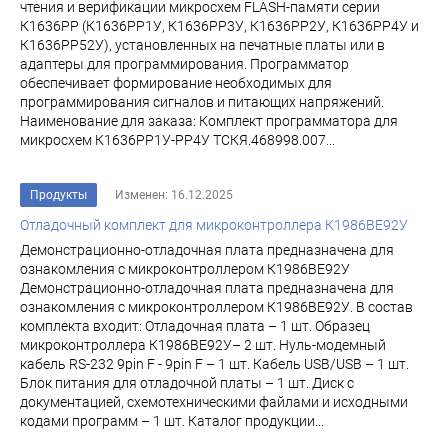
чтения и верификации микросхем FLASH-памяти серии
К1636РР (К1636РР1У, К1636РР3У, К1636РР2У, К1636РР4У и
К1636РР52У), установленных на печатные платы или в
адаптеры для программирования. Программатор
обеспечивает формирование необходимых для
программирования сигналов и питающих напряжений.
Наименование для заказа: Комплект программатора для
микросхем К1636РР1У-РР4У ТСКЯ.468998.007...
Продукты
Изменен: 16.12.2025
Отладочный комплект для микроконтроллера К1986ВЕ92У
Демонстрационно-отладочная плата предназначена для
ознакомления с микроконтроллером К1986ВЕ92У
Демонстрационно-отладочная плата предназначена для
ознакомления с микроконтроллером К1986ВЕ92У. В состав
комплекта входит: Отладочная плата – 1 шт. Образец
микроконтроллера К1986ВЕ92У– 2 шт. Нуль-модемный
кабель RS-232 9pin F - 9pin F – 1 шт. Кабель USB/USB – 1 шт.
Блок питания для отладочной платы – 1 шт. Диск с
документацией, схемотехническими файлами и исходными
кодами программ – 1 шт. Каталог продукции...