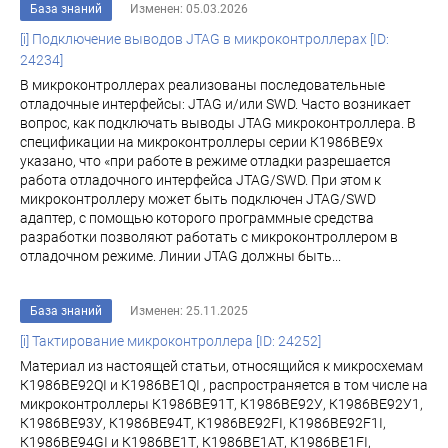
База знаний
Изменен: 05.03.2026
[i] Подключение выводов JTAG в микроконтроллерах [ID:
24234]
В микроконтроллерах реализованы последовательные
отладочные интерфейсы: JTAG и/или SWD. Часто возникает
вопрос, как подключать выводы JTAG микроконтроллера. В
спецификации на микроконтроллеры серии К1986ВЕ9х
указано, что «при работе в режиме отладки разрешается
работа отладочного интерфейса JTAG/SWD. При этом к
микроконтроллеру может быть подключен JTAG/SWD
адаптер, с помощью которого программные средства
разработки позволяют работать с микроконтроллером в
отладочном режиме. Линии JTAG должны быть...
База знаний
Изменен: 25.11.2025
[i] Тактирование микроконтроллера [ID: 24252]
Материал из настоящей статьи, относящийся к микросхемам
К1986ВЕ92QI и К1986ВЕ1QI , распространяется в том числе на
микроконтроллеры К1986ВЕ91Т, К1986ВЕ92У, К1986ВЕ92У1,
К1986ВЕ93У, К1986ВЕ94Т, К1986ВЕ92FI, К1986ВЕ92F1I,
К1986ВЕ94GI и К1986ВЕ1Т, К1986ВЕ1АТ, К1986ВЕ1FI,