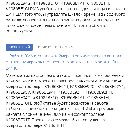
К1986ВЕ94GI и К1986ВЕ1QI, К1986ВЕ1АТ, К1986ВЕ1FI,
К1986ВЕ1GI DMA удобно использовать для вывода сигнала в
ЦАП. Для того чтобы управлять шкалой времени выводимого
сигнала, значения выходного сигнала должны выводиться
по каким-то временным отсчетам. Для этого обычно
используется...
База знаний
Изменен: 19.12.2025
[i] Работа DMA c каналом таймера в режиме захвата сигнала
от ШИМ. Микроконтроллеры К1986ВЕ91Т и К1986ВЕ1Т [ID:
24440]
Материал из настоящей статьи, относящийся к микросхемам
К1986ВЕ92У и К1986ВЕ1Т , распространяется в том числе на
микроконтроллеры К1986ВЕ91Т, К1986ВЕ92QI, К1986ВЕ92У1,
К1986ВЕ93У, К1986ВЕ94Т, К1986ВЕ92FI, К1986ВЕ92F1I,
К1986ВЕ94GI и К1986ВЕ1QI, К1986ВЕ1АТ, К1986ВЕ1FI,
К1986ВЕ1GI В этой статье будет рассмотрена работа
таймеров в режиме генерации сигнала ШИМ и в режиме
Захвата с применением DMA на микроконтроллере
К1986ВЕ91Т. Проект также может быть запущен на
микроконтроллере К1986ВЕ1Т...