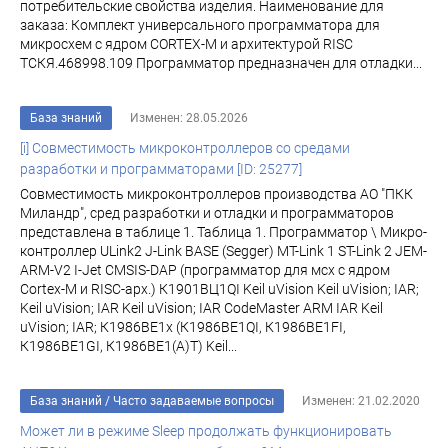
потребительские свойства изделия. Наименование для
заказа: Комплект универсального программатора для
микросхем с ядром CORTEX-M и архитектурой RISC
ТСКЯ.468998.109 Программатор предназначен для отладки...
База знаний
Изменен: 28.05.2026
[i] Совместимость микроконтроллеров со средами
разработки и программаторами [ID: 25277]
Совместимость микроконтроллеров производства АО "ПКК
Миландр", сред разработки и отладки и программаторов
представлена в таблице 1. Таблица 1. Программатор \ Микро-
контроллер ULink2 J-Link BASE (Segger) MT-Link 1 ST-Link 2 JEM-
ARM-V2 I-Jet CMSIS-DAP (программатор для мсх с ядром
Cortex-M и RISC-арх.) К1901ВЦ1QI Keil uVision Keil uVision; IAR;
Keil uVision; IAR Keil uVision; IAR CodeMaster ARM IAR Keil
uVision; IAR; К1986ВЕ1x (К1986ВЕ1QI, К1986ВЕ1FI,
К1986ВЕ1GI, К1986ВЕ1(A)T) Keil...
База знаний
/
Часто задаваемые вопросы
Изменен: 21.02.2020
Может ли в режиме Sleep продолжать функционировать