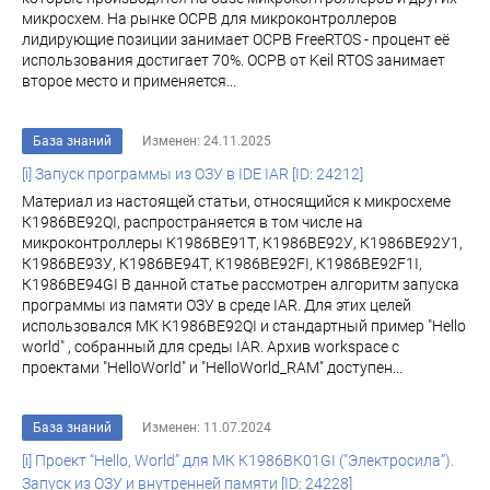
микросхем. На рынке ОСРВ для микроконтроллеров
лидирующие позиции занимает ОСРВ FreeRTOS - процент её
использования достигает 70%. ОСРВ от Keil RTOS занимает
второе место и применяется...
База знаний
Изменен: 24.11.2025
[i] Запуск программы из ОЗУ в IDE IAR [ID: 24212]
Материал из настоящей статьи, относящийся к микросхеме
К1986ВЕ92QI, распространяется в том числе на
микроконтроллеры К1986ВЕ91Т, К1986ВЕ92У, К1986ВЕ92У1,
К1986ВЕ93У, К1986ВЕ94Т, К1986ВЕ92FI, К1986ВЕ92F1I,
К1986ВЕ94GI В данной статье рассмотрен алгоритм запуска
программы из памяти ОЗУ в среде IAR. Для этих целей
использовался МК К1986ВЕ92QI и стандартный пример "Hello
world" , собранный для среды IAR. Архив workspace с
проектами "HelloWorld" и "HelloWorld_RAM" доступен...
База знаний
Изменен: 11.07.2024
[i] Проект “Hello, World” для МК К1986ВК01GI ("Электросила”).
Запуск из ОЗУ и внутренней памяти [ID: 24228]