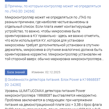
[i] Причины, по которым контроллер может не определяться
по JTAG [ID: 24266]
Микроконтроллер может не определяться по JTAG по
разным причинам, где наиболее частые вынесены в
отдельный список: Если плата имеет контактирующее
устройство, то важно, чтобы микросхема была
ориентирована в КУ правильно - здесь же важно отметить,
что если используется КУ, которое для установки
микросхемы требует дополнительной установки в спутник-
держатель, микросхема в спутнике аналогично должна быть
ориентирована корректно. Микроконтроллер установлен не
той стороной вверх: обычно маркировка микроконтроллера...
База знаний
Изменен: 02.12.2025
[i] Особенности детектора питания. Блок Power в К1986ВЕ8T
[ID: 24280]
Уровень ULIMIT.UCCMAX детектора питания Power
микроконтроллера 1986ВЕ8Т выставляется некорректно.
Проблема заключается в следующем: при напряжении
питания на демонстрационной плате Ucc = 3,3В с брос флага