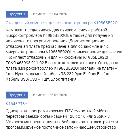
Продукты
Изменен: 22.04.2026
Отладочный комплект для микроконтроллера К1986ВЕ92QI
Комплект предназначен для ознакомления с работой
микроконтроллера К1986ВЕ92QI, а также для получения
навыков его программирования. Демонстрационно-
отладочная плата предназначена для ознакомления с
микроконтроллером К1986ВЕ92QI. Наименование для заказа
: Комплект отладочный для микросхемы К1986ВЕ92QI
ТСКЯ.468998.011-02 В состав комплекта входит: Отладочная
плата (микроконтроллер К1986ВЕ92QI распаян на плате) –
1шт. Нуль-модемный кабель RS-232 9pin F - 9pin F – 1шт.
Кабель USB/USB – 1шт. Блок питания...
Продукты
Изменен: 25.02.2026
К1645РТ3У
Однократно программируемое ПЗУ емкостью 2 Мбит с
перестраиваемой организацией 128К х 16 или 256К х 8.
Микросхема представляет собой однократно электрически
программируемое постоянное за­поминающее устройство