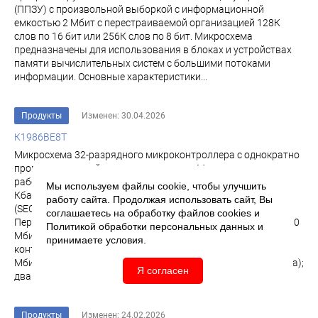
(ППЗУ) с произвольной выборкой с информационной
емкостью 2 Мбит с пе­рестраиваемой организацией 128К
слов по 16 бит или 256К слов по 8 бит. Микросхема
предназначены для использования в блоках и устройствах
памя­ти вычислительных систем с большими потоками
информации. Основные характеристики...
Продукты
Изменен: 30.04.2026
К1986ВЕ8Т
Микросхема 32-разрядного микроконтроллера с однократно
программируемой памятью программ Микроконтроллер
работает на тактовой частоте до 100 МГц. Содержит 128
Мы используем файлы cookie, чтобы улучшить
Кбайт однократно программируемое ПЗУ программ c ECC
работу сайта. Продолжая использовать сайт, Вы
(SEC-DED) и 32 Кбайт статическое ОЗУ ECC (SEC-DED).
соглашаетесь на обработку файлов
cookies
и
Периферия включает в себя: контроллер EthernetMAC 10/100
Политикой обработки персональных данных
и
Мбит/с; встроенный контроллер EthernetPHY 10 Мбит/с;
принимаете условия.
контроллер SpaceWire и встроенный SpaceWirePHY до 100
Мбит/с; контроллер ARINC 429 (8 приемников, 4 передатчика);
Я согласен
два контроллера...
Продукты
Изменен: 24.02.2026