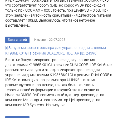
PVDP должен происходить при выставлении UCCMAX = 0хВ ,
что соответствует порогу 3,4В, но сброс PVDP происходит
только при UCCMAX = 0хС , то есть, при LevelPVD = 3,6В. При
этом заявленная точность срабатывания детектора питания
составляет 100мВ. Выяснилось, что такое неточное
выставление...
База знаний
Изменен: 22.07.2025
[i] Запуск микроконтроллера для управления двигателями
К1986ВК01GI в режиме DUALCORE | IDE IAR [ID: 24396]
В статье Запуск микроконтроллера для управления
двигателями К1986ВК01GI в режиме DUALCORE | IDE Keil были
рассмотрены запуск и отладка микроконтроллера для
управления двигателями К1986ВК01GI в режиме DUALCORE в
IDE Keil с помощью программатора ULINK2 – статья
рекомендуется к прочтению, так как большая часть
теоретической информации в текущей статье опущена.
Имеется CMSIS-DAP совместимый адаптер производства
компании Миландр и программатор I-jet производства
компании IAR Systems . На рисунке...