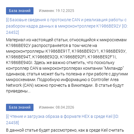
База знаний
Изменен: 19.12.2025
[i] Базовые сведения о протоколе CAN и реализация работы с
разбором кадра данных в микроконтроллере К1986BE92У [ID:
24452]
Материал из настоящей статьи, относящийся к микросхемам
К1986ВЕ92У распространяется в том числе на
микроконтроллеры К1986ВЕ91Т, К1986ВЕ92У1, К1986ВЕ93У,
К1986ВЕ94Т, К1986ВЕ92QI, К1986ВЕ92FI, К1986ВЕ92F1I,
К1986ВЕ94GI. Здесь же важно отметить, что поскольку
контроллер CAN в микроконтроллерах компании "Миландр"
одинаков, статья может быть полезна и при работе с другими
микросхемами. Подробную информацию о Controller Area
Network (CAN) можно прочесть в Википедии . В статье будут
приведены...
База знаний
Изменен: 08.04.2026
[i] Чтение и загрузка образа в формате HEX в среде Keil [ID:
24458]
В данной статье будет рассмотрено, как в среде Keil считать