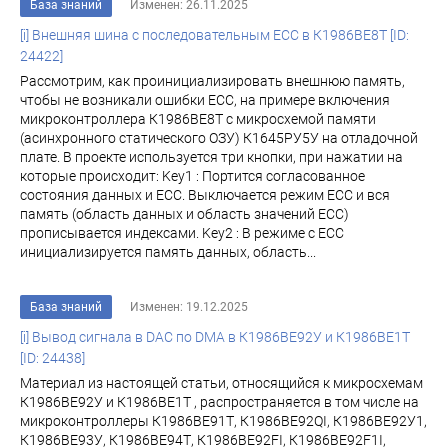
База знаний
Изменен: 26.11.2025
[i] Внешняя шина с последовательным ECC в К1986ВЕ8Т [ID:
24422]
Рассмотрим, как проинициализировать внешнюю память,
чтобы не возникали ошибки ECC, на примере включения
микроконтроллера К1986ВЕ8Т с микросхемой памяти
(асинхронного статического ОЗУ) К1645РУ5У на отладочной
плате. В проекте используется три кнопки, при нажатии на
которые происходит: Key1 : Портится согласованное
состояния данных и ECC. Выключается режим ECC и вся
память (область данных и область значений ЕСС)
прописывается индексами. Key2 : В режиме с ECC
инициализируется память данных, область...
База знаний
Изменен: 19.12.2025
[i] Вывод сигнала в DAC по DMA в К1986ВЕ92У и К1986ВЕ1Т
[ID: 24438]
Материал из настоящей статьи, относящийся к микросхемам
К1986ВЕ92У и К1986ВЕ1Т , распространяется в том числе на
микроконтроллеры К1986ВЕ91Т, К1986ВЕ92QI, К1986ВЕ92У1,
К1986ВЕ93У, К1986ВЕ94Т, К1986ВЕ92FI, К1986ВЕ92F1I,