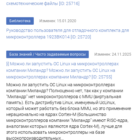
схемотехнические файлы [ID: 25716]
Библиотека
Изменен: 15.01.2020
Руководство пользователя для отладочного комплекта для
микроконтроллера 1923ВК014 [ID: 25720]
База знаний
/
Часто задаваемые вопросы
Изменен: 24.11.2025
[i] Можно ли запустить ОС Linux на микроконтроллерах
компании Миландр? Можно ли запустить ОС Linux на
микроконтроллерах компании Миландр? [ID: 25755]
Можно ли запустить ОС Linux на микроконтроллерах
компании Миландр? Полноценно нет, так как у компании
"Миландр" нет микроконтроллеров с MMU (виртуальная
память). Есть дистрибутив Linux, именуемый UcLinux,
который может работать без блока MMU, но это применение
нерационально на ядрах Cortex-M (большинство
микроконтроллеров компании "Миландр" имеют RISC-ядра,
аналогами которых являются ядра Cortex-M), лучше для
этого использовать микроконтроллеры на базе
высокопроизводительных...