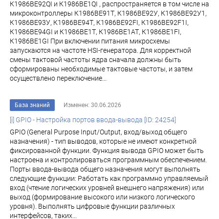
К1986ВЕ92QI и К1986ВЕ1QI , распространяется в том числе на
микроконтроллеры К1986ВЕ91Т, К1986ВЕ92У, К1986ВЕ92У1,
К1986ВЕ93У, К1986ВЕ94Т, К1986ВЕ92FI, К1986ВЕ92F1I,
К1986ВЕ94GI и К1986ВЕ1Т, К1986ВЕ1АТ, К1986ВЕ1FI,
К1986ВЕ1GI При включении питания микросхемы
запускаются на частоте HSI-генератора. Для корректной
смены тактовой частоты ядра сначала должны быть
сформированы необходимые тактовые частоты, и затем
осуществлено переключение...
База знаний
Изменен: 30.06.2026
[i] GPIO - Настройка портов ввода-вывода [ID: 24254]
GPIO (General Purpose Input/Output, вход/выход общего
назначения) - тип выводов, которые не имеют конкретной
фиксированной функции. Функция вывода GPIO может быть
настроена и контролироваться программным обеспечением.
Порты ввода-вывода общего назначения могут выполнять
следующие функции: Работать как программно управляемый
вход (чтение логических уровней внешнего напряжения) или
выход (формирование высокого или низкого логического
уровня). Выполнять цифровые функции различных
интерфейсов, таких...