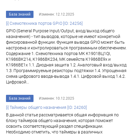
База знаний
Изменен: 12.12.2025
[i] Схемотехника портов GPIO [ID: 24256]
GPIO (General Purpose Input/Output, вход/выход общего
назначения) - тип выводов, которые не имеют конкретной
фиксированной функции. Функция вывода GPIO может быть
настроена и контролироваться программным обеспечением.
Содержание 1. Схемотехника портов МК К1901ВЦ1QI,
К1986ВК214, К1986ВК234, МК семейств К1986ВЕ9x и
К1986ВЕ1x 1.1. Диодная защита 1.2. Аналоговый вход/выход
1.3. Программируемые резисторы подтяжки 1.4. Упрощенная
схема цифрового ввода-вывода 1.4.1. Цифровой выход 1.4.2.
Цифровой...
База знаний
Изменен: 10.12.2025
[i] Таймеры общего назначения [ID: 24260]
В данной статье рассматривается общая информация по
блоку таймеров общего назначения, которая поможет
освоить соответствующий раздел спецификации.
Необходимо отметить, что таймеры в различных