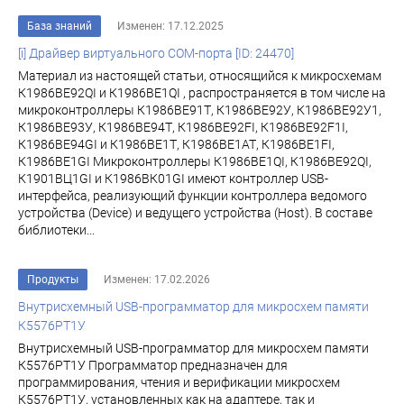
База знаний
Изменен: 17.12.2025
[i] Драйвер виртуального COM-порта [ID: 24470]
Материал из настоящей статьи, относящийся к микросхемам
К1986ВЕ92QI и К1986ВЕ1QI , распространяется в том числе на
микроконтроллеры К1986ВЕ91Т, К1986ВЕ92У, К1986ВЕ92У1,
К1986ВЕ93У, К1986ВЕ94Т, К1986ВЕ92FI, К1986ВЕ92F1I,
К1986ВЕ94GI и К1986ВЕ1Т, К1986ВЕ1АТ, К1986ВЕ1FI,
К1986ВЕ1GI Микроконтроллеры К1986ВЕ1QI, К1986ВЕ92QI,
К1901ВЦ1GI и К1986ВК01GI имеют контроллер USB-
интерфейса, реализующий функции контроллера ведомого
устройства (Device) и ведущего устройства (Host). В составе
библиотеки...
Продукты
Изменен: 17.02.2026
Внутрисхемный USB-программатор для микросхем памяти
К5576РТ1У
Внутрисхемный USB-программатор для микросхем памяти
К5576РТ1У Программатор предназначен для
программирования, чтения и верификации микросхем
К5576РТ1У, установленных как на адаптере, так и