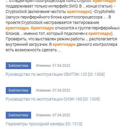
... отладки криптосопроцессора «SWD Crypto».
Криптоядро
поддерживает только интерфейс SWD. В ... конце статьи): -
Cryptoclock (включение частоты
криптоядра
); -Cryptohello
(запуск периферийного блока криптосопроцессора ... . В
проекте Cryptoclock настраивается тактирование
криптоядра. Криптоядро
относится к группе периферийных
блоков ... именно тот, который подключен к
криптоядру
).
Проверить, что выставлен режим работы ... располагается
внутренний загрузчик. В
криптоядре
данного контроллера
есть возможность сделать ...
Библиотека
Изменен: 07.04.2022
Руководство по эксплуатации СБИТЭК-125 [ID: 1506]
Библиотека
Изменен: 07.04.2022
Руководство по эксплуатации СИЭК-160 [ID: 1509]
Библиотека
Изменен: 07.04.2022
Параметры проходной камеры [ID: 1510]