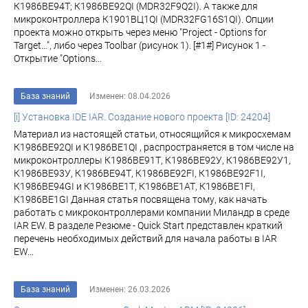
К1986ВЕ94Т; К1986ВЕ92QI (MDR32F9Q2I). А также для
микроконтроллера К1901ВЦ1QI (MDR32FG16S1QI). Опции
проекта можно открыть через меню "Project - Options for
Target…", либо через Toolbar (рисунок 1). [#1#] Рисунок 1 -
Открытие "Options...
База знаний
Изменен: 08.04.2026
[i] Установка IDE IAR. Создание нового проекта [ID: 24204]
Материал из настоящей статьи, относящийся к микросхемам
К1986ВЕ92QI и К1986ВЕ1QI , распространяется в том числе на
микроконтроллеры К1986ВЕ91Т, К1986ВЕ92У, К1986ВЕ92У1,
К1986ВЕ93У, К1986ВЕ94Т, К1986ВЕ92FI, К1986ВЕ92F1I,
К1986ВЕ94GI и К1986ВЕ1Т, К1986ВЕ1АТ, К1986ВЕ1FI,
К1986ВЕ1GI Данная статья посвящена тому, как начать
работать с микроконтроллерами компании Миландр в среде
IAR EW. В разделе Резюме - Quick Start представлен краткий
перечень необходимых действий для начала работы в IAR
EW...
База знаний
Изменен: 26.03.2026