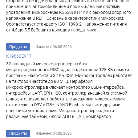
скоростью передачи данных до 1 Мбит/с. Основные области
применения: автомобильные и промышленные системы
управления. Микросхемы К5559ИН14АУ с выходом опорного
напряжения U REF . Основные характеристики микросхем:
Соответствует стандарту ISO 11898-2; Напряжение питания
от 4,5 до 5,5 В; Защита выходов передатчика...
Продукты
Изменен: 06.05.2026
К1986ВЕ91Т
32-разрядный микроконтроллер на базе
микропроцессорного RISC-ядра, содержащий 128 КБ памяти
программ Flash-типа и 32 КБ ОЗУ. Микроконтроллер работает
на тактовой частоте до 80 МГц. Периферия
микроконтроллера включает контроллер USB-интерфейса,
интерфейсы UART, SPI и I2C, контроллер внешней системной
шины, что позволяет работать с внешними микросхемами
статического ОЗУ и ПЗУ, NAND Flash-памятью и другими
внешними устройствами. Микроконтроллер содержит
различные таймеры, блоки АЦП и ЦАП, компаратор...
Продукты
Изменен: 04.02.2026