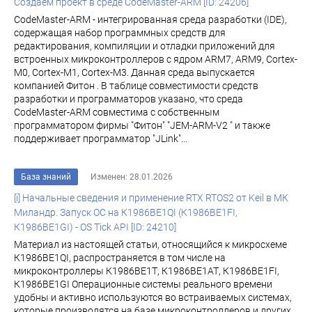
Создаем проект в среде CodeMaster-ARM [ID: 24206]
CodeMaster-ARM - интегрированная среда разработки (IDE),
содержащая набор программных средств для
редактирования, компиляции и отладки приложений для
встроенных микроконтроллеров с ядром ARM7, ARM9, Cortex-
M0, Cortex-M1, Cortex-M3. Данная среда выпускается
компанией Фитон . В таблице совместимости средств
разработки и программаторов указано, что среда
CodeMaster-ARM совместима с собственным
программатором фирмы "Фитон" "JEM-ARM-V2 " и также
поддерживает программатор "JLink"...
База знаний
Изменен: 28.01.2026
[i] Начальные сведения и применение RTX RTOS2 от Keil в МК
Миландр. Запуск ОС на К1986ВЕ1QI (К1986ВЕ1FI,
К1986ВЕ1GI) - OS Tick API [ID: 24210]
Материал из настоящей статьи, относящийся к микросхеме
К1986ВЕ1QI, распространяется в том числе на
микроконтроллеры К1986ВЕ1Т, К1986ВЕ1АТ, К1986ВЕ1FI,
К1986ВЕ1GI Операционные системы реального времени
удобны и активно используются во встраиваемых системах,
которые производятся на базе микроконтроллеров и других