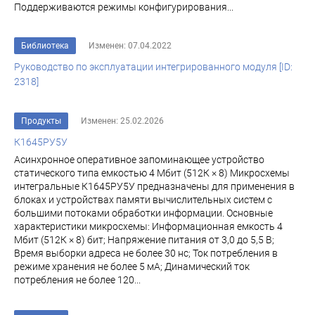
Поддерживаются режимы конфигурирования...
Библиотека
Изменен: 07.04.2022
Руководство по эксплуатации интегрированного модуля [ID:
2318]
Продукты
Изменен: 25.02.2026
К1645РУ5У
Асинхронное оперативное запоминающее устройство
статического типа емкостью 4 Мбит (512К × 8) Микросхемы
интегральные К1645РУ5У предназначены для применения в
блоках и устройствах памяти вычислительных систем с
большими потоками обработки информации. Основные
характеристики микросхемы: Информационная емкость 4
Мбит (512К × 8) бит; Напряжение питания от 3,0 до 5,5 В;
Время выборки адреса не более 30 нс; Ток потребления в
режиме хранения не более 5 мА; Динамический ток
потребления не более 120...