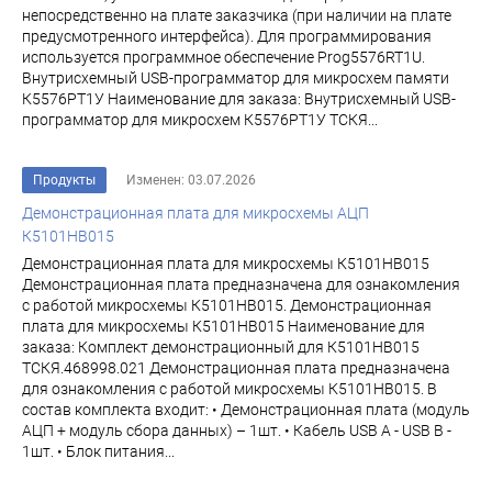
непосредственно на плате заказчика (при наличии на плате
предусмотренного интерфейса). Для программирования
используется программное обеспечение Prog5576RT1U.
Внутрисхемный USB-программатор для микросхем памяти
К5576РТ1У Наименование для заказа: Внутрисхемный USB-
программатор для микросхем К5576РТ1У ТСКЯ...
Продукты
Изменен: 03.07.2026
Демонстрационная плата для микросхемы АЦП
К5101НВ015
Демонстрационная плата для микросхемы К5101НВ015
Демонстрационная плата предназначена для ознакомления
с работой микросхемы К5101НВ015. Демонстрационная
плата для микросхемы К5101НВ015 Наименование для
заказа: Комплект демонстрационный для К5101НВ015
ТСКЯ.468998.021 Демонстрационная плата предназначена
для ознакомления с работой микросхемы К5101НВ015. В
состав комплекта входит: • Демонстрационная плата (модуль
АЦП + модуль сбора данных) – 1шт. • Кабель USB A - USB B -
1шт. • Блок питания...