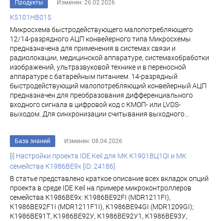
Продукты
Изменен: 26.02.2026
К5101НВ015
Микросхема быстродействующего малопотребляющего
12/14-разрядного АЦП конвейерного типа Микросхемы
предназначена для применения в системах связи и
радиолокации, медицинской аппаратуре, системахобработки
изображений, ультразвуковой технике и в переносной
аппаратуре с батарейным питанием. 14-разрядный
быстродействующий малопотребляющий конвейерный АЦП
предназначен для преобразования дифференциального
входного сигнала в цифровой код с КМОП- или LVDS-
выходом. Для синхронизации считывания выходного...
База знаний
Изменен: 08.04.2026
[i] Настройки проекта IDE Keil для МК К1901ВЦ1QI и МК
семейства К1986ВЕ9x [ID: 24186]
В статье представлено краткое описание всех вкладок опций
проекта в среде IDE Keil на примере микроконтроллеров
семейства К1986ВЕ9x: К1986ВЕ92FI (MDR1211FI),
К1986ВЕ92F1I (MDR1211F1I), К1986ВЕ94GI (MDR1209GI);
К1986ВЕ91Т, К1986ВЕ92У, К1986ВЕ92У1, К1986ВЕ93У,