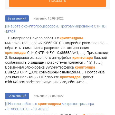
Показать
База знаний
Изменен: 15.09.2022
[i] Работа с криптопроцессором. Программирование OTP [ID:
48705]
... В материале Начало работы с
криптоядром
микроконтроллера «К1986ВК01GI» подробно рассказано о ...
обратить внимание на разрешение тактирования
криптоядра
: CLK_CNTR->KEY = 0x8555AAA1; ... ; } Приложение
2. Блокировка отладочного интерфейса
криптоядра
Важной
особенностью защищенной системы является ... 15); } ...... }
Временная блокировка SWD-интерфейса
криптоядра
Выводы CRPT_SWD совмещены с выводами ... . Программа
для инициализации OTP памяти
криптоядра
Проект
mldr149secLoader реализует взаимодействие с ...
База знаний
Изменен: 07.06.2022
[i] Начало работы с
криптоядром
микроконтроллера
«К1986ВК01GI » [ID: 48730]