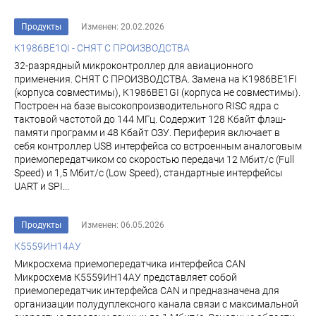
Продукты
Изменен: 20.02.2026
К1986ВЕ1QI - СНЯТ С ПРОИЗВОДСТВА
32-разрядный микроконтроллер для авиационного
применения. СНЯТ С ПРОИЗВОДСТВА. Замена на К1986ВЕ1FI
(корпуса совместимы), К1986ВЕ1GI (корпуса не совместимы).
Построен на базе высокопроизводительного RISC ядра с
тактовой частотой до 144 МГц. Содержит 128 Кбайт флэш-
памяти программ и 48 Кбайт ОЗУ. Периферия включает в
себя контроллер USB интерфейса со встроенным аналоговым
приемопередатчиком со скоростью передачи 12 Мбит/с (Full
Speed) и 1,5 Мбит/с (Low Speed), стандартные интерфейсы
UART и SPI...
Продукты
Изменен: 06.05.2026
К5559ИН14АУ
Микросхема приемопередатчика интерфейса CAN
Микросхема К5559ИН14АУ представляет собой
приемопередатчик интерфейса CAN и предназначена для
организации полудуплексного канала связи с максимальной