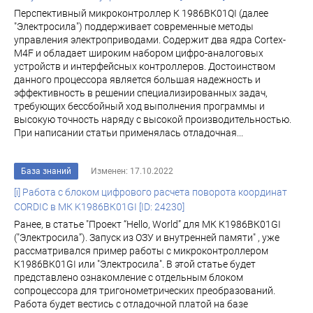
Перспективный микроконтроллер К 1986ВК01QI (далее
"Электросила") поддерживает современные методы
управления электроприводами. Содержит два ядра Cortex-
M4F и обладает широким набором цифро-аналоговых
устройств и интерфейсных контроллеров. Достоинством
данного процессора является большая надежность и
эффективность в решении специализированных задач,
требующих бессбойный ход выполнения программы и
высокую точность наряду с высокой производительностью.
При написании статьи применялась отладочная...
База знаний
Изменен: 17.10.2022
[i] Работа с блоком цифрового расчета поворота координат
CORDIC в МК K1986ВК01GI [ID: 24230]
Ранее, в статье "Проект “Hello, World” для МК К1986ВК01GI
("Электросила”). Запуск из ОЗУ и внутренней памяти" , уже
рассматривалcя пример работы с микроконтроллером
К1986ВК01GI или "Электросила". В этой статье будет
представлено ознакомление с отдельным блоком
сопроцессора для тригонометрических преобразований.
Работа будет вестись с отладочной платой на базе