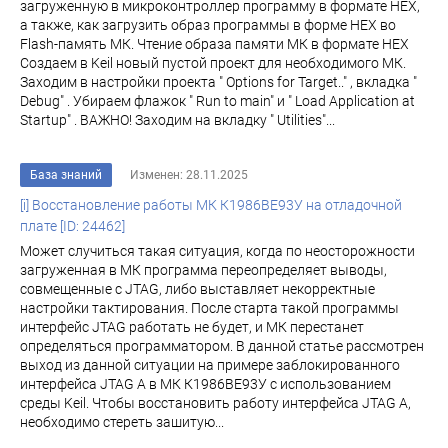
загруженную в микроконтроллер программу в формате HEX,
а также, как загрузить образ программы в форме HEX во
Flash-память МК. Чтение образа памяти МК в формате HEX
Создаем в Keil новый пустой проект для необходимого МК.
Заходим в настройки проекта " Options for Target.." , вкладка "
Debug" . Убираем флажок " Run to main" и " Load Application at
Startup" . ВАЖНО! Заходим на вкладку " Utilities"...
База знаний
Изменен: 28.11.2025
[i] Восстановление работы МК К1986ВЕ93У на отладочной
плате [ID: 24462]
Может случиться такая ситуация, когда по неосторожности
загруженная в МК программа переопределяет выводы,
совмещенные с JTAG, либо выставляет некорректные
настройки тактирования. После старта такой программы
интерфейс JTAG работать не будет, и МК перестанет
определяться программатором. В данной статье рассмотрен
выход из данной ситуации на примере заблокированного
интерфейса JTAG A в МК К1986BE93У с использованием
среды Keil. Чтобы восстановить работу интерфейса JTAG A,
необходимо стереть зашитую...