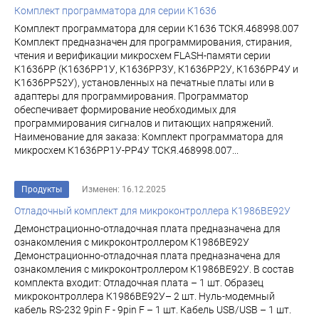
Комплект программатора для серии К1636
Комплект программатора для серии К1636 ТСКЯ.468998.007
Комплект предназначен для программирования, стирания,
чтения и верификации микросхем FLASH-памяти серии
К1636РР (К1636РР1У, К1636РР3У, К1636РР2У, К1636РР4У и
К1636РР52У), установленных на печатные платы или в
адаптеры для программирования. Программатор
обеспечивает формирование необходимых для
программирования сигналов и питающих напряжений.
Наименование для заказа: Комплект программатора для
микросхем К1636РР1У-РР4У ТСКЯ.468998.007...
Продукты
Изменен: 16.12.2025
Отладочный комплект для микроконтроллера К1986ВЕ92У
Демонстрационно-отладочная плата предназначена для
ознакомления с микроконтроллером К1986ВЕ92У
Демонстрационно-отладочная плата предназначена для
ознакомления с микроконтроллером К1986ВЕ92У. В состав
комплекта входит: Отладочная плата – 1 шт. Образец
микроконтроллера К1986ВЕ92У– 2 шт. Нуль-модемный
кабель RS-232 9pin F - 9pin F – 1 шт. Кабель USB/USB – 1 шт.