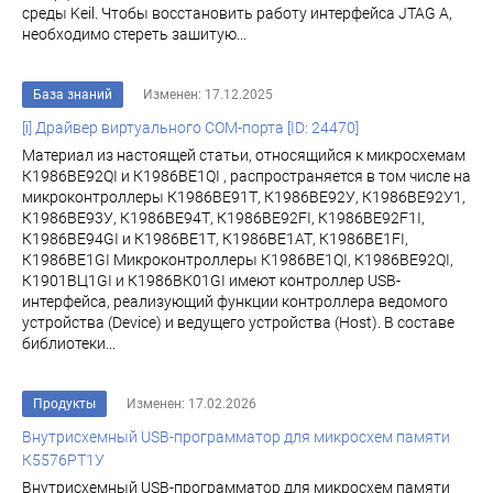
среды Keil. Чтобы восстановить работу интерфейса JTAG A,
необходимо стереть зашитую...
База знаний
Изменен: 17.12.2025
[i] Драйвер виртуального COM-порта [ID: 24470]
Материал из настоящей статьи, относящийся к микросхемам
К1986ВЕ92QI и К1986ВЕ1QI , распространяется в том числе на
микроконтроллеры К1986ВЕ91Т, К1986ВЕ92У, К1986ВЕ92У1,
К1986ВЕ93У, К1986ВЕ94Т, К1986ВЕ92FI, К1986ВЕ92F1I,
К1986ВЕ94GI и К1986ВЕ1Т, К1986ВЕ1АТ, К1986ВЕ1FI,
К1986ВЕ1GI Микроконтроллеры К1986ВЕ1QI, К1986ВЕ92QI,
К1901ВЦ1GI и К1986ВК01GI имеют контроллер USB-
интерфейса, реализующий функции контроллера ведомого
устройства (Device) и ведущего устройства (Host). В составе
библиотеки...
Продукты
Изменен: 17.02.2026
Внутрисхемный USB-программатор для микросхем памяти
К5576РТ1У
Внутрисхемный USB-программатор для микросхем памяти