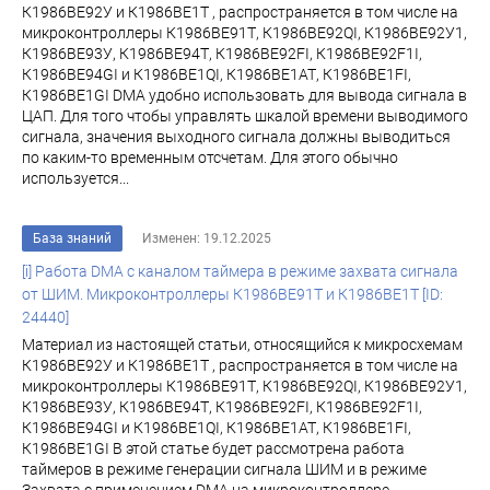
К1986ВЕ92У и К1986ВЕ1Т , распространяется в том числе на
микроконтроллеры К1986ВЕ91Т, К1986ВЕ92QI, К1986ВЕ92У1,
К1986ВЕ93У, К1986ВЕ94Т, К1986ВЕ92FI, К1986ВЕ92F1I,
К1986ВЕ94GI и К1986ВЕ1QI, К1986ВЕ1АТ, К1986ВЕ1FI,
К1986ВЕ1GI DMA удобно использовать для вывода сигнала в
ЦАП. Для того чтобы управлять шкалой времени выводимого
сигнала, значения выходного сигнала должны выводиться
по каким-то временным отсчетам. Для этого обычно
используется...
База знаний
Изменен: 19.12.2025
[i] Работа DMA c каналом таймера в режиме захвата сигнала
от ШИМ. Микроконтроллеры К1986ВЕ91Т и К1986ВЕ1Т [ID:
24440]
Материал из настоящей статьи, относящийся к микросхемам
К1986ВЕ92У и К1986ВЕ1Т , распространяется в том числе на
микроконтроллеры К1986ВЕ91Т, К1986ВЕ92QI, К1986ВЕ92У1,
К1986ВЕ93У, К1986ВЕ94Т, К1986ВЕ92FI, К1986ВЕ92F1I,
К1986ВЕ94GI и К1986ВЕ1QI, К1986ВЕ1АТ, К1986ВЕ1FI,
К1986ВЕ1GI В этой статье будет рассмотрена работа
таймеров в режиме генерации сигнала ШИМ и в режиме