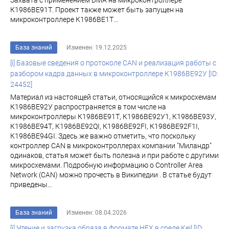
Захвата с применением DMA на микроконтроллере
К1986ВЕ91Т. Проект также может быть запущен на
микроконтроллере К1986ВЕ1Т...
База знаний
Изменен: 19.12.2025
[i] Базовые сведения о протоколе CAN и реализация работы с
разбором кадра данных в микроконтроллере К1986BE92У [ID:
24452]
Материал из настоящей статьи, относящийся к микросхемам
К1986ВЕ92У распространяется в том числе на
микроконтроллеры К1986ВЕ91Т, К1986ВЕ92У1, К1986ВЕ93У,
К1986ВЕ94Т, К1986ВЕ92QI, К1986ВЕ92FI, К1986ВЕ92F1I,
К1986ВЕ94GI. Здесь же важно отметить, что поскольку
контроллер CAN в микроконтроллерах компании "Миландр"
одинаков, статья может быть полезна и при работе с другими
микросхемами. Подробную информацию о Controller Area
Network (CAN) можно прочесть в Википедии . В статье будут
приведены...
База знаний
Изменен: 08.04.2026
[i] Чтение и загрузка образа в формате HEX в среде Keil [ID: