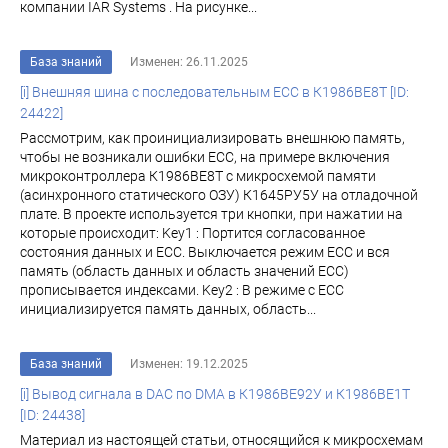
компании IAR Systems . На рисунке...
База знаний
Изменен: 26.11.2025
[i] Внешняя шина с последовательным ECC в К1986ВЕ8Т [ID:
24422]
Рассмотрим, как проинициализировать внешнюю память,
чтобы не возникали ошибки ECC, на примере включения
микроконтроллера К1986ВЕ8Т с микросхемой памяти
(асинхронного статического ОЗУ) К1645РУ5У на отладочной
плате. В проекте используется три кнопки, при нажатии на
которые происходит: Key1 : Портится согласованное
состояния данных и ECC. Выключается режим ECC и вся
память (область данных и область значений ЕСС)
прописывается индексами. Key2 : В режиме с ECC
инициализируется память данных, область...
База знаний
Изменен: 19.12.2025
[i] Вывод сигнала в DAC по DMA в К1986ВЕ92У и К1986ВЕ1Т
[ID: 24438]
Материал из настоящей статьи, относящийся к микросхемам