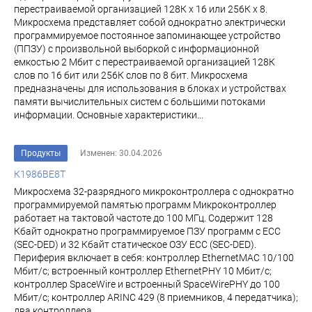
перестраиваемой организацией 128К х 16 или 256К х 8.
Микросхема представляет собой однократно электрически
программируемое постоянное за­поминающее устройство
(ППЗУ) с произвольной выборкой с информационной
емкостью 2 Мбит с пе­рестраиваемой организацией 128К
слов по 16 бит или 256К слов по 8 бит. Микросхема
предназначены для использования в блоках и устройствах
памя­ти вычислительных систем с большими потоками
информации. Основные характеристики...
Продукты
Изменен: 30.04.2026
К1986ВЕ8Т
Микросхема 32-разрядного микроконтроллера с однократно
программируемой памятью программ Микроконтроллер
работает на тактовой частоте до 100 МГц. Содержит 128
Кбайт однократно программируемое ПЗУ программ c ECC
(SEC-DED) и 32 Кбайт статическое ОЗУ ECC (SEC-DED).
Периферия включает в себя: контроллер EthernetMAC 10/100
Мбит/с; встроенный контроллер EthernetPHY 10 Мбит/с;
контроллер SpaceWire и встроенный SpaceWirePHY до 100
Мбит/с; контроллер ARINC 429 (8 приемников, 4 передатчика);
два контроллера...