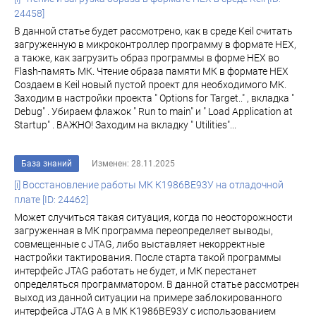
24458]
В данной статье будет рассмотрено, как в среде Keil считать
загруженную в микроконтроллер программу в формате HEX,
а также, как загрузить образ программы в форме HEX во
Flash-память МК. Чтение образа памяти МК в формате HEX
Создаем в Keil новый пустой проект для необходимого МК.
Заходим в настройки проекта " Options for Target.." , вкладка "
Debug" . Убираем флажок " Run to main" и " Load Application at
Startup" . ВАЖНО! Заходим на вкладку " Utilities"...
База знаний
Изменен: 28.11.2025
[i] Восстановление работы МК К1986ВЕ93У на отладочной
плате [ID: 24462]
Может случиться такая ситуация, когда по неосторожности
загруженная в МК программа переопределяет выводы,
совмещенные с JTAG, либо выставляет некорректные
настройки тактирования. После старта такой программы
интерфейс JTAG работать не будет, и МК перестанет
определяться программатором. В данной статье рассмотрен
выход из данной ситуации на примере заблокированного
интерфейса JTAG A в МК К1986BE93У с использованием