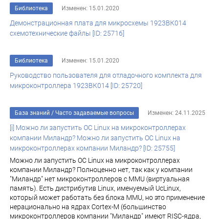
Библиотека
Изменен: 15.01.2020
Демонстрационная плата для микросхемы 1923ВК014
схемотехнические файлы [ID: 25716]
Библиотека
Изменен: 15.01.2020
Руководство пользователя для отладочного комплекта для
микроконтроллера 1923ВК014 [ID: 25720]
База знаний
/
Часто задаваемые вопросы
Изменен: 24.11.2025
[i] Можно ли запустить ОС Linux на микроконтроллерах
компании Миландр? Можно ли запустить ОС Linux на
микроконтроллерах компании Миландр? [ID: 25755]
Можно ли запустить ОС Linux на микроконтроллерах
компании Миландр? Полноценно нет, так как у компании
"Миландр" нет микроконтроллеров с MMU (виртуальная
память). Есть дистрибутив Linux, именуемый UcLinux,
который может работать без блока MMU, но это применение
нерационально на ядрах Cortex-M (большинство
микроконтроллеров компании "Миландр" имеют RISC-ядра,