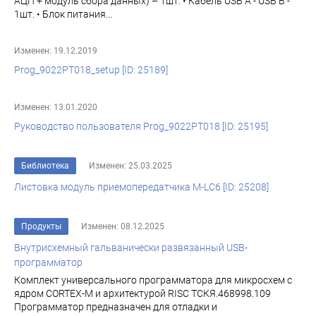
АЦП + модуль сбора данных) – 1шт. • Кабель USB A - USB B -
1шт. • Блок питания...
Изменен: 19.12.2019
Prog_9022PT018_setup [ID: 25189]
Изменен: 13.01.2020
Руководство пользователя Prog_9022PT018 [ID: 25195]
Библиотека
Изменен: 25.03.2025
Листовка модуль приемопередатчика M-LC6 [ID: 25208]
Продукты
Изменен: 08.12.2025
Внутрисхемный гальванически развязанный USB-
программатор
Комплект универсального программатора для микросхем с
ядром CORTEX-M и архитектурой RISC ТСКЯ.468998.109
Программатор предназначен для отладки и