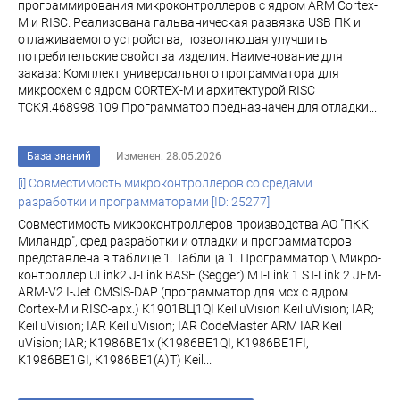
программирования микроконтроллеров с ядром ARM Cortex-
M и RISC. Реализована гальваническая развязка USB ПК и
отлаживаемого устройства, позволяющая улучшить
потребительские свойства изделия. Наименование для
заказа: Комплект универсального программатора для
микросхем с ядром CORTEX-M и архитектурой RISC
ТСКЯ.468998.109 Программатор предназначен для отладки...
База знаний
Изменен: 28.05.2026
[i] Совместимость микроконтроллеров со средами
разработки и программаторами [ID: 25277]
Совместимость микроконтроллеров производства АО "ПКК
Миландр", сред разработки и отладки и программаторов
представлена в таблице 1. Таблица 1. Программатор \ Микро-
контроллер ULink2 J-Link BASE (Segger) MT-Link 1 ST-Link 2 JEM-
ARM-V2 I-Jet CMSIS-DAP (программатор для мсх с ядром
Cortex-M и RISC-арх.) К1901ВЦ1QI Keil uVision Keil uVision; IAR;
Keil uVision; IAR Keil uVision; IAR CodeMaster ARM IAR Keil
uVision; IAR; К1986ВЕ1x (К1986ВЕ1QI, К1986ВЕ1FI,
К1986ВЕ1GI, К1986ВЕ1(A)T) Keil...