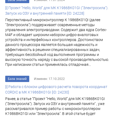
База знаний
Изменен: 11.07.2024
[i] Проект “Hello, World” для МК К1986ВК01GI ("Электросила”).
Запуск из ОЗУ и внутренней памяти [ID: 24228]
Перспективный микроконтроллер К 1986ВК01QI (далее
"Электросила") поддерживает современные методы
управления электроприводами. Содержит два ядра Cortex-
M4F и обладает широким набором цифро-аналоговых
устройств и интерфейсных контроллеров. Достоинством
данного процессора является большая надежность и
эффективность в решении специализированных задач,
требующих бессбойный ход выполнения программы и
высокую точность наряду с высокой производительностью.
При написании статьи применялась отладочная...
База знаний
Изменен: 17.10.2022
[i] Работа с блоком цифрового расчета поворота координат
CORDIC в МК K1986ВК01GI [ID: 24230]
Ранее, в статье "Проект “Hello, World” для МК К1986ВК01GI
("Электросила”). Запуск из ОЗУ и внутренней памяти" , уже
рассматривалcя пример работы с микроконтроллером
К1986ВК01GI или "Электросила". В этой статье будет