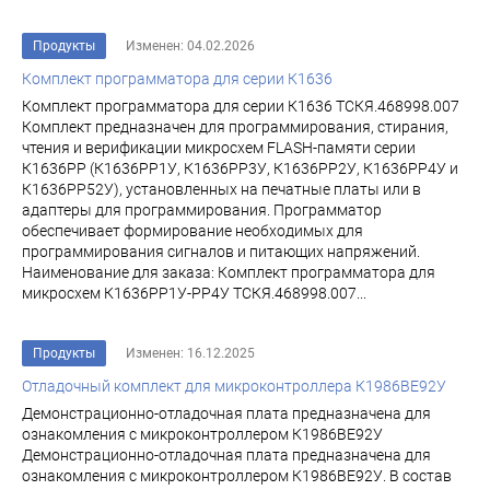
Продукты
Изменен: 04.02.2026
Комплект программатора для серии К1636
Комплект программатора для серии К1636 ТСКЯ.468998.007
Комплект предназначен для программирования, стирания,
чтения и верификации микросхем FLASH-памяти серии
К1636РР (К1636РР1У, К1636РР3У, К1636РР2У, К1636РР4У и
К1636РР52У), установленных на печатные платы или в
адаптеры для программирования. Программатор
обеспечивает формирование необходимых для
программирования сигналов и питающих напряжений.
Наименование для заказа: Комплект программатора для
микросхем К1636РР1У-РР4У ТСКЯ.468998.007...
Продукты
Изменен: 16.12.2025
Отладочный комплект для микроконтроллера К1986ВЕ92У
Демонстрационно-отладочная плата предназначена для
ознакомления с микроконтроллером К1986ВЕ92У
Демонстрационно-отладочная плата предназначена для
ознакомления с микроконтроллером К1986ВЕ92У. В состав