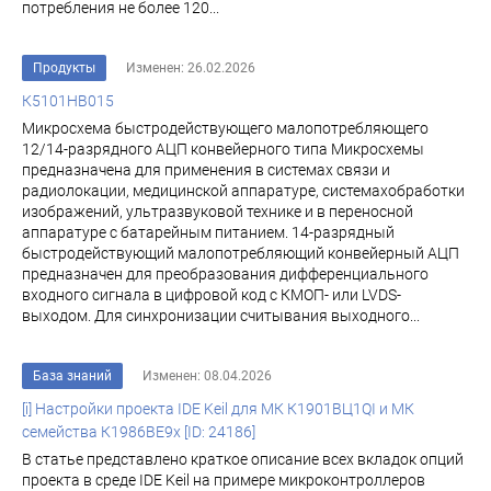
потребления не более 120...
Продукты
Изменен: 26.02.2026
К5101НВ015
Микросхема быстродействующего малопотребляющего
12/14-разрядного АЦП конвейерного типа Микросхемы
предназначена для применения в системах связи и
радиолокации, медицинской аппаратуре, системахобработки
изображений, ультразвуковой технике и в переносной
аппаратуре с батарейным питанием. 14-разрядный
быстродействующий малопотребляющий конвейерный АЦП
предназначен для преобразования дифференциального
входного сигнала в цифровой код с КМОП- или LVDS-
выходом. Для синхронизации считывания выходного...
База знаний
Изменен: 08.04.2026
[i] Настройки проекта IDE Keil для МК К1901ВЦ1QI и МК
семейства К1986ВЕ9x [ID: 24186]
В статье представлено краткое описание всех вкладок опций
проекта в среде IDE Keil на примере микроконтроллеров