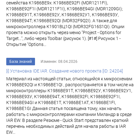
семейства К1986ВЕ9x: К1986ВЕ92FI (MDR1211FI),
К1986ВЕ92F1I (MDR1211F1I), К1986ВЕ94GI (MDR1209GI);
К1986ВЕ91Т, К1986ВЕ92У, К1986ВЕ92У1, К1986ВЕ93У,
К1986ВЕ94Т; К1986ВЕ92QI (MDR32F9Q2I). А также для
микроконтроллера К1901ВЦ1QI (MDR32FG16S1QI). Опции
проекта можно открыть через меню "Project - Options for
Target…", либо через Toolbar (рисунок 1). [#1#] Рисунок 1 -
Открытие "Options...
База знаний
Изменен: 08.04.2026
[i] Установка IDE IAR. Создание нового проекта [ID: 24204]
Материал из настоящей статьи, относящийся к микросхемам
К1986ВЕ92QI и К1986ВЕ1QI , распространяется в том числе на
микроконтроллеры К1986ВЕ91Т, К1986ВЕ92У, К1986ВЕ92У1,
К1986ВЕ93У, К1986ВЕ94Т, К1986ВЕ92FI, К1986ВЕ92F1I,
К1986ВЕ94GI и К1986ВЕ1Т, К1986ВЕ1АТ, К1986ВЕ1FI,
К1986ВЕ1GI Данная статья посвящена тому, как начать
работать с микроконтроллерами компании Миландр в среде
IAR EW. В разделе Резюме - Quick Start представлен краткий
перечень необходимых действий для начала работы в IAR
EW...