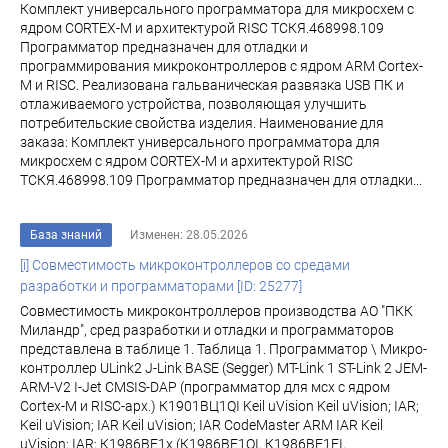
Комплект универсального программатора для микросхем с
ядром CORTEX-M и архитектурой RISC ТСКЯ.468998.109
Программатор предназначен для отладки и
программирования микроконтроллеров с ядром ARM Cortex-
M и RISC. Реализована гальваническая развязка USB ПК и
отлаживаемого устройства, позволяющая улучшить
потребительские свойства изделия. Наименование для
заказа: Комплект универсального программатора для
микросхем с ядром CORTEX-M и архитектурой RISC
ТСКЯ.468998.109 Программатор предназначен для отладки...
База знаний
Изменен: 28.05.2026
[i] Совместимость микроконтроллеров со средами
разработки и программаторами [ID: 25277]
Совместимость микроконтроллеров производства АО "ПКК
Миландр", сред разработки и отладки и программаторов
представлена в таблице 1. Таблица 1. Программатор \ Микро-
контроллер ULink2 J-Link BASE (Segger) MT-Link 1 ST-Link 2 JEM-
ARM-V2 I-Jet CMSIS-DAP (программатор для мсх с ядром
Cortex-M и RISC-арх.) К1901ВЦ1QI Keil uVision Keil uVision; IAR;
Keil uVision; IAR Keil uVision; IAR CodeMaster ARM IAR Keil
uVision; IAR; К1986ВЕ1x (К1986ВЕ1QI, К1986ВЕ1FI,