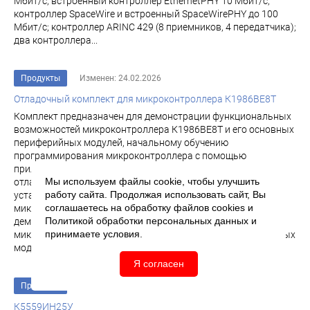
Мбит/с; встроенный контроллер EthernetPHY 10 Мбит/с;
контроллер SpaceWire и встроенный SpaceWirePHY до 100
Мбит/с; контроллер ARINC 429 (8 приемников, 4 передатчика);
два контроллера...
Продукты
Изменен: 24.02.2026
Отладочный комплект для микроконтроллера К1986ВЕ8Т
Комплект предназначен для демонстрации функциональных
возможностей микроконтроллера К1986ВЕ8Т и его основных
периферийных модулей, начальному обучению
программирования микроконтроллера с помощью
прилагаемой демонстрационной программы, а также
Мы используем файлы cookie, чтобы улучшить
отладки собственных проектов с применением
работу сайта. Продолжая использовать сайт, Вы
установленных на плате блоков. Отладочный комплект для
соглашаетесь на обработку файлов
cookies
и
микроконтроллера К1986ВЕ8Т Комплект предназначен для
Политикой обработки персональных данных
и
демонстрации функциональных возможностей
принимаете условия.
микроконтроллера К1986ВЕ8Т и его основных периферийных
модулей...
Я согласен
Продукты
Изменен: 06.05.2026
К5559ИН25У