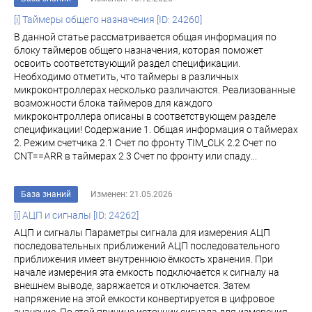
[i] Таймеры общего назначения [ID: 24260]
В данной статье рассматривается общая информация по
блоку таймеров общего назначения, которая поможет
освоить соответствующий раздел спецификации.
Необходимо отметить, что таймеры в различных
микроконтроллерах несколько различаются. Реализованные
возможности блока таймеров для каждого
микроконтроллера описаны в соответствующем разделе
спецификации! Содержание 1. Общая информация о таймерах
2. Режим счетчика 2.1 Счет по фронту TIM_CLK 2.2 Счет по
CNT==ARR в таймерах 2.3 Счет по фронту или спаду...
База знаний
Изменен: 21.05.2026
[i] АЦП и сигналы [ID: 24262]
АЦП и сигналы Параметры сигнала для измерения АЦП
последовательных приближений АЦП последовательного
приближения имеет внутреннюю ёмкость хранения. При
начале измерения эта емкость подключается к сигналу на
внешнем выводе, заряжается и отключается. Затем
напряжение на этой емкости конвертируется в цифровое