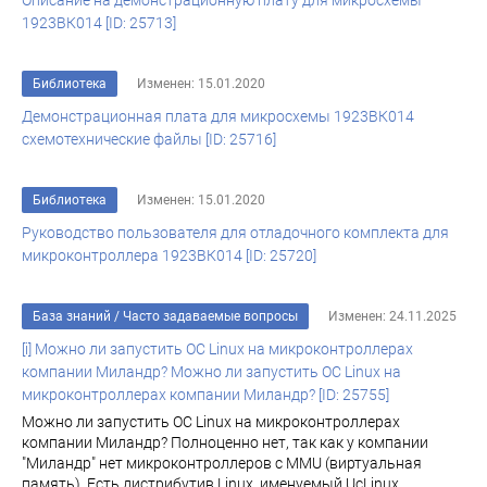
Описание на демонстрационную плату для микросхемы
1923ВК014 [ID: 25713]
Библиотека
Изменен: 15.01.2020
Демонстрационная плата для микросхемы 1923ВК014
схемотехнические файлы [ID: 25716]
Библиотека
Изменен: 15.01.2020
Руководство пользователя для отладочного комплекта для
микроконтроллера 1923ВК014 [ID: 25720]
База знаний
/
Часто задаваемые вопросы
Изменен: 24.11.2025
[i] Можно ли запустить ОС Linux на микроконтроллерах
компании Миландр? Можно ли запустить ОС Linux на
микроконтроллерах компании Миландр? [ID: 25755]
Можно ли запустить ОС Linux на микроконтроллерах
компании Миландр? Полноценно нет, так как у компании
"Миландр" нет микроконтроллеров с MMU (виртуальная
память). Есть дистрибутив Linux, именуемый UcLinux,