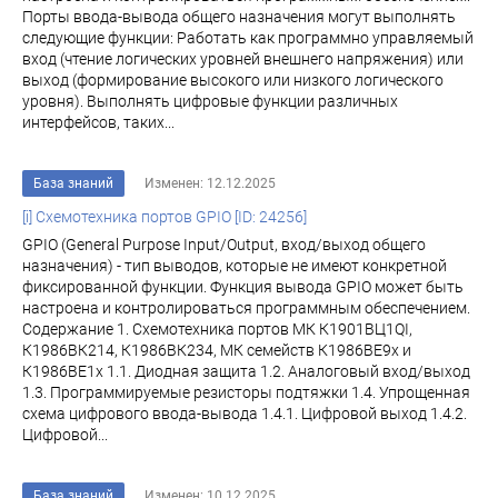
Порты ввода-вывода общего назначения могут выполнять
следующие функции: Работать как программно управляемый
вход (чтение логических уровней внешнего напряжения) или
выход (формирование высокого или низкого логического
уровня). Выполнять цифровые функции различных
интерфейсов, таких...
База знаний
Изменен: 12.12.2025
[i] Схемотехника портов GPIO [ID: 24256]
GPIO (General Purpose Input/Output, вход/выход общего
назначения) - тип выводов, которые не имеют конкретной
фиксированной функции. Функция вывода GPIO может быть
настроена и контролироваться программным обеспечением.
Содержание 1. Схемотехника портов МК К1901ВЦ1QI,
К1986ВК214, К1986ВК234, МК семейств К1986ВЕ9x и
К1986ВЕ1x 1.1. Диодная защита 1.2. Аналоговый вход/выход
1.3. Программируемые резисторы подтяжки 1.4. Упрощенная
схема цифрового ввода-вывода 1.4.1. Цифровой выход 1.4.2.
Цифровой...
База знаний
Изменен: 10.12.2025