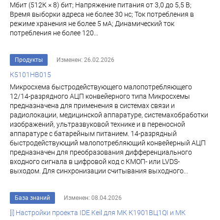
Мбит (512К × 8) бит; Напряжение питания от 3,0 до 5,5 В;
Время выборки адреса не более 30 нс; Ток потребления в
режиме хранения не более 5 мА; Динамический ток
потребления не более 120...
Продукты
Изменен: 26.02.2026
К5101НВ015
Микросхема быстродействующего малопотребляющего
12/14-разрядного АЦП конвейерного типа Микросхемы
предназначена для применения в системах связи и
радиолокации, медицинской аппаратуре, системахобработки
изображений, ультразвуковой технике и в переносной
аппаратуре с батарейным питанием. 14-разрядный
быстродействующий малопотребляющий конвейерный АЦП
предназначен для преобразования дифференциального
входного сигнала в цифровой код с КМОП- или LVDS-
выходом. Для синхронизации считывания выходного...
База знаний
Изменен: 08.04.2026
[i] Настройки проекта IDE Keil для МК К1901ВЦ1QI и МК