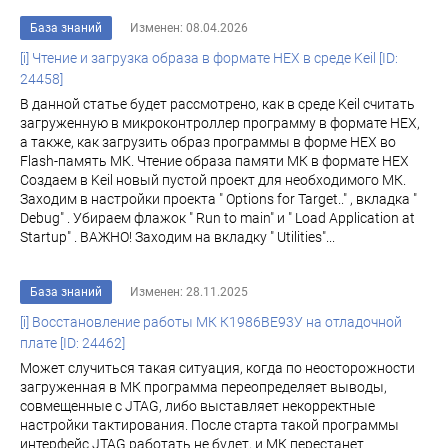
База знаний
Изменен: 08.04.2026
[i] Чтение и загрузка образа в формате HEX в среде Keil [ID:
24458]
В данной статье будет рассмотрено, как в среде Keil считать
загруженную в микроконтроллер программу в формате HEX,
а также, как загрузить образ программы в форме HEX во
Flash-память МК. Чтение образа памяти МК в формате HEX
Создаем в Keil новый пустой проект для необходимого МК.
Заходим в настройки проекта " Options for Target.." , вкладка "
Debug" . Убираем флажок " Run to main" и " Load Application at
Startup" . ВАЖНО! Заходим на вкладку " Utilities"...
База знаний
Изменен: 28.11.2025
[i] Восстановление работы МК К1986ВЕ93У на отладочной
плате [ID: 24462]
Может случиться такая ситуация, когда по неосторожности
загруженная в МК программа переопределяет выводы,
совмещенные с JTAG, либо выставляет некорректные
настройки тактирования. После старта такой программы
интерфейс JTAG работать не будет, и МК перестанет