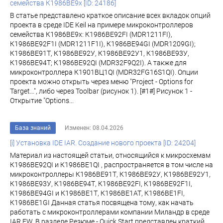
семейства К1986ВЕ9x [ID: 24186]
В статье представлено краткое описание всех вкладок опций
проекта в среде IDE Keil на примере микроконтроллеров
семейства К1986ВЕ9x: К1986ВЕ92FI (MDR1211FI),
К1986ВЕ92F1I (MDR1211F1I), К1986ВЕ94GI (MDR1209GI);
К1986ВЕ91Т, К1986ВЕ92У, К1986ВЕ92У1, К1986ВЕ93У,
К1986ВЕ94Т; К1986ВЕ92QI (MDR32F9Q2I). А также для
микроконтроллера К1901ВЦ1QI (MDR32FG16S1QI). Опции
проекта можно открыть через меню "Project - Options for
Target…", либо через Toolbar (рисунок 1). [#1#] Рисунок 1 -
Открытие "Options...
База знаний
Изменен: 08.04.2026
[i] Установка IDE IAR. Создание нового проекта [ID: 24204]
Материал из настоящей статьи, относящийся к микросхемам
К1986ВЕ92QI и К1986ВЕ1QI , распространяется в том числе на
микроконтроллеры К1986ВЕ91Т, К1986ВЕ92У, К1986ВЕ92У1,
К1986ВЕ93У, К1986ВЕ94Т, К1986ВЕ92FI, К1986ВЕ92F1I,
К1986ВЕ94GI и К1986ВЕ1Т, К1986ВЕ1АТ, К1986ВЕ1FI,
К1986ВЕ1GI Данная статья посвящена тому, как начать
работать с микроконтроллерами компании Миландр в среде
IAR EW. В разделе Резюме - Quick Start представлен краткий