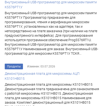
Внутрисхемный USB-программатор для микросхем памяти
К5576РТ1У
Внутрисхемный USB-программатор для микросхем памяти
К5576РТ1У Программатор предназначен для
программирования, чтения и верификации микросхем
К5576РТ1У, установленных как на адаптере, так и
непосредственно на плате заказчика (при наличии на плате
предусмотренного интерфейса). Для программирования
используется программное обеспечение Prog5576RT1U.
Внутрисхемный USB-программатор для микросхем памяти
К5576РТ1У Наименование для заказа: Внутрисхемный USB-
программатор для микросхем К5576РТ1У ТСКЯ...
Продукты
Изменен: 03.07.2026
Демонстрационная плата для микросхемы АЦП
К5101НВ015
Демонстрационная плата для микросхемы К5101НВ015
Демонстрационная плата предназначена для ознакомления
с работой микросхемы К5101НВ015. Демонстрационная
плата для микросхемы К5101НВ015 Наименование для
заказа: Комплект демонстрационный для К5101НВ015