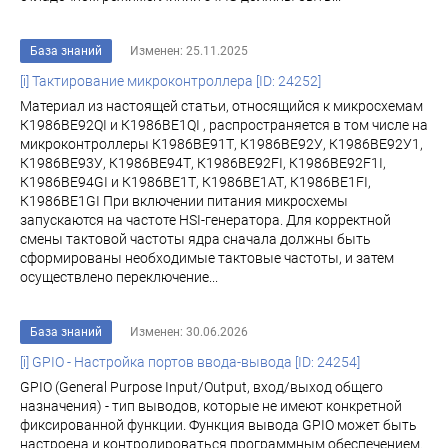
База знаний
Изменен: 25.11.2025
[i] Тактирование микроконтроллера [ID: 24252]
Материал из настоящей статьи, относящийся к микросхемам
К1986ВЕ92QI и К1986ВЕ1QI , распространяется в том числе на
микроконтроллеры К1986ВЕ91Т, К1986ВЕ92У, К1986ВЕ92У1,
К1986ВЕ93У, К1986ВЕ94Т, К1986ВЕ92FI, К1986ВЕ92F1I,
К1986ВЕ94GI и К1986ВЕ1Т, К1986ВЕ1АТ, К1986ВЕ1FI,
К1986ВЕ1GI При включении питания микросхемы
запускаются на частоте HSI-генератора. Для корректной
смены тактовой частоты ядра сначала должны быть
сформированы необходимые тактовые частоты, и затем
осуществлено переключение...
База знаний
Изменен: 30.06.2026
[i] GPIO - Настройка портов ввода-вывода [ID: 24254]
GPIO (General Purpose Input/Output, вход/выход общего
назначения) - тип выводов, которые не имеют конкретной
фиксированной функции. Функция вывода GPIO может быть
настроена и контролироваться программным обеспечением.