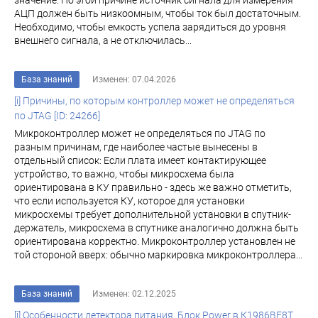
значение. По этой причине источник сигнала для измерения
АЦП должен быть низкоомным, чтобы ток был достаточным.
Необходимо, чтобы емкость успела зарядиться до уровня
внешнего сигнала, а не отключилась...
База знаний
Изменен: 07.04.2026
[i] Причины, по которым контроллер может не определяться
по JTAG [ID: 24266]
Микроконтроллер может не определяться по JTAG по
разным причинам, где наиболее частые вынесены в
отдельный список: Если плата имеет контактирующее
устройство, то важно, чтобы микросхема была
ориентирована в КУ правильно - здесь же важно отметить,
что если используется КУ, которое для установки
микросхемы требует дополнительной установки в спутник-
держатель, микросхема в спутнике аналогично должна быть
ориентирована корректно. Микроконтроллер установлен не
той стороной вверх: обычно маркировка микроконтроллера...
База знаний
Изменен: 02.12.2025
[i] Особенности детектора питания. Блок Power в К1986ВЕ8T