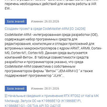
перечень необходимых действий для начала работы в IAR
EW...
База знаний
Изменен: 26.03.2026
Создаем проект в среде CodeMaster-ARM [ID: 24206]
CodeMaster-ARM - интегрированная среда разработки (IDE),
содержащая набор программных средств для
редактирования, компиляции и отладки приложений для
встроенных микроконтроллеров с ядром ARM7, ARM9, Cortex-
M0, Cortex-M1, Cortex-M3. Данная среда выпускается
компанией Фитон . В таблице совместимости средств
разработки и программаторов указано, что среда
CodeMaster-ARM совместима с собственным
программатором фирмы "Фитон" "JEM-ARM-V2 " и также
поддерживает программатор "JLink"...
База знаний
Изменен: 28.01.2026
[i] Начальные сведения и применение RTX RTOS2 от Keil в МК
Миландр. Запуск ОС на К1986ВЕ1QI (К1986ВЕ1FI,
К1986ВЕ1GI) - OS Tick API [ID: 24210]