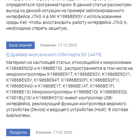
определяться программатором. В данной статье рассмотрен
выход из данной ситуации на примере заблокированного
интерфейса JTAG A в МК К1986BE93У с использованием
среды Keil. Чтобы восстановить работу интерфейса JTAG A,
необходимо стереть зашитую...
База знаний
Изменен: 17.12.2025
[i] Драйвер виртуального COM-порта [ID: 24470]
Материал из настоящей статьи, относящийся к микросхемам
К1986ВЕ92QI и К1986ВЕ1QI , распространяется в том числе на
микроконтроллеры К1986ВЕ91Т, К1986ВЕ92У, К1986ВЕ92У1,
К1986ВЕ93У, К1986ВЕ94Т, К1986ВЕ92FI, К1986ВЕ92F1I,
К1986ВЕ94GI и К1986ВЕ1Т, К1986ВЕ1АТ, К1986ВЕ1FI,
К1986ВЕ1GI Микроконтроллеры К1986ВЕ1QI, К1986ВЕ92QI,
К1901ВЦ1GI и К1986ВК01GI имеют контроллер USB-
интерфейса, реализующий функции контроллера ведомого
устройства (Device) и ведущего устройства (Host). В составе
библиотеки...
Продукты
Изменен: 17.02.2026