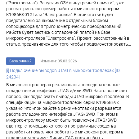
("Электросила”). Запуск из ОЗУ и внутренней памяти" , уже
рассматривалcя пример работы с микроконтроллером
К1986ВК01GI или "Электросила". В этой статье будет
представлено ознакомление с отдельным блоком
сопроцессора для тригонометрических преобразований.
Работа будет вестись с отладочной платой на базе
микроконтроллера "Электросила". Проект, рассмотренный в
статье, предназначен для того, чтобы продемонстрировать...
База знаний
Изменен: 05.03.2026
[i] Подключение выводов JTAG в микроконтроллерах [ID:
24234]
В микроконтроллерах реализованы последовательные
отладочные интерфейсы: JTAG и/или SWD. Часто возникает
вопрос, как подключать выводы JTAG микроконтроллера. В
спецификации на микроконтроллеры серии К1986ВЕ9х
указано, что «при работе в режиме отладки разрешается
работа отладочного интерфейса JTAG/SWD. При этом к
микроконтроллеру может быть подключен JTAG/SWD
адаптер, с помощью которого программные средства
разработки позволяют работать с микроконтроллером в
отладочном режиме. Линии JTAG должны быть...