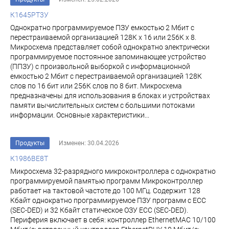
К1645РТ3У
Однократно программируемое ПЗУ емкостью 2 Мбит с
перестраиваемой организацией 128К х 16 или 256К х 8.
Микросхема представляет собой однократно электрически
программируемое постоянное за­поминающее устройство
(ППЗУ) с произвольной выборкой с информационной
емкостью 2 Мбит с пе­рестраиваемой организацией 128К
слов по 16 бит или 256К слов по 8 бит. Микросхема
предназначены для использования в блоках и устройствах
памя­ти вычислительных систем с большими потоками
информации. Основные характеристики...
Продукты
Изменен: 30.04.2026
К1986ВЕ8Т
Микросхема 32-разрядного микроконтроллера с однократно
программируемой памятью программ Микроконтроллер
работает на тактовой частоте до 100 МГц. Содержит 128
Кбайт однократно программируемое ПЗУ программ c ECC
(SEC-DED) и 32 Кбайт статическое ОЗУ ECC (SEC-DED).
Периферия включает в себя: контроллер EthernetMAC 10/100