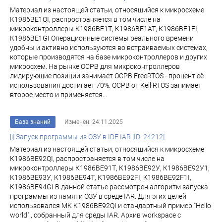
Материал из настоящей статьи, относящийся к микросхеме
К1986ВЕ1QI, распространяется в том числе на
микроконтроллеры К1986ВЕ1Т, К1986ВЕ1АТ, К1986ВЕ1FI,
К1986ВЕ1GI Операционные системы реального времени
удобны и активно используются во встраиваемых системах,
которые производятся на базе микроконтроллеров и других
микросхем. На рынке ОСРВ для микроконтроллеров
лидирующие позиции занимает ОСРВ FreeRTOS - процент её
использования достигает 70%. ОСРВ от Keil RTOS занимает
второе место и применяется...
База знаний
Изменен: 24.11.2025
[i] Запуск программы из ОЗУ в IDE IAR [ID: 24212]
Материал из настоящей статьи, относящийся к микросхеме
К1986ВЕ92QI, распространяется в том числе на
микроконтроллеры К1986ВЕ91Т, К1986ВЕ92У, К1986ВЕ92У1,
К1986ВЕ93У, К1986ВЕ94Т, К1986ВЕ92FI, К1986ВЕ92F1I,
К1986ВЕ94GI В данной статье рассмотрен алгоритм запуска
программы из памяти ОЗУ в среде IAR. Для этих целей
использовался МК К1986ВЕ92QI и стандартный пример "Hello
world" , собранный для среды IAR. Архив workspace с