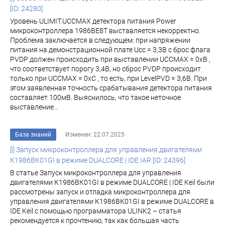
[ID: 24280]
Уровень ULIMIT.UCCMAX детектора питания Power
микроконтроллера 1986ВЕ8Т выставляется некорректно.
Проблема заключается в следующем: при напряжении
питания на демонстрационной плате Ucc = 3,3В с брос флага
PVDP должен происходить при выставлении UCCMAX = 0хВ ,
что соответствует порогу 3,4В, но сброс PVDP происходит
только при UCCMAX = 0хС , то есть, при LevelPVD = 3,6В. При
этом заявленная точность срабатывания детектора питания
составляет 100мВ. Выяснилось, что такое неточное
выставление...
База знаний
Изменен: 22.07.2025
[i] Запуск микроконтроллера для управления двигателями
К1986ВК01GI в режиме DUALCORE | IDE IAR [ID: 24396]
В статье Запуск микроконтроллера для управления
двигателями К1986ВК01GI в режиме DUALCORE | IDE Keil были
рассмотрены запуск и отладка микроконтроллера для
управления двигателями К1986ВК01GI в режиме DUALCORE в
IDE Keil с помощью программатора ULINK2 – статья
рекомендуется к прочтению, так как большая часть