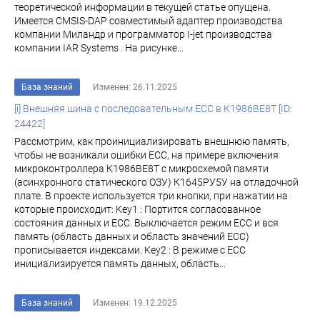
теоретической информации в текущей статье опущена.
Имеется CMSIS-DAP совместимый адаптер производства
компании Миландр и программатор I-jet производства
компании IAR Systems . На рисунке...
База знаний
Изменен: 26.11.2025
[i] Внешняя шина с последовательным ECC в К1986ВЕ8Т [ID:
24422]
Рассмотрим, как проинициализировать внешнюю память,
чтобы не возникали ошибки ECC, на примере включения
микроконтроллера К1986ВЕ8Т с микросхемой памяти
(асинхронного статического ОЗУ) К1645РУ5У на отладочной
плате. В проекте используется три кнопки, при нажатии на
которые происходит: Key1 : Портится согласованное
состояния данных и ECC. Выключается режим ECC и вся
память (область данных и область значений ЕСС)
прописывается индексами. Key2 : В режиме с ECC
инициализируется память данных, область...
База знаний
Изменен: 19.12.2025