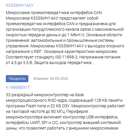
К5559ИН14АУ
Микросхема приемопередатчика интерфейса CAN
Микросхема К5559ИН14АУ представляет собой
приемопередатчик интерфейса CAN и предназначена для
организации полудуплексного канала связи с максимальной
скоростью передачи данных до 1 Мбит/с. Основные области
применения: автомобильные и промышленные системы
управления. Микросхемы К5559ИН14АУ с выходом опорного
напряжения U REF . Основные характеристики микросхем:
Соответствует стандарту ISO 11898-2; Напряжение питания
от 4,5 до 5,5 В; Защита выходов передатчика...
Продукты
Изменен: 06.05.2026
К1986ВЕ91Т
32-разрядный микроконтроллер на базе
микропроцессорного RISC-ядра, содержащий 128 КБ памяти
программ Flash-типа и 32 КБ ОЗУ. Микроконтроллер работает
на тактовой частоте до 80 МГц. Периферия
микроконтроллера включает контроллер USB-интерфейса,
интерфейсы UART, SPI и I2C, контроллер внешней системной
шины, что позволяет работать с внешними микросхемами