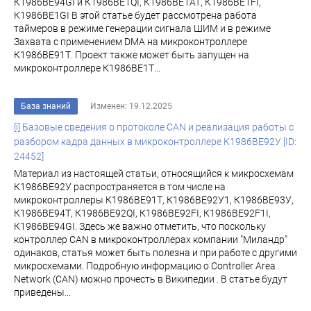
К1986ВЕ94GI и К1986ВЕ1QI, К1986ВЕ1АТ, К1986ВЕ1FI,
К1986ВЕ1GI В этой статье будет рассмотрена работа
таймеров в режиме генерации сигнала ШИМ и в режиме
Захвата с применением DMA на микроконтроллере
К1986ВЕ91Т. Проект также может быть запущен на
микроконтроллере К1986ВЕ1Т...
База знаний
Изменен: 19.12.2025
[i] Базовые сведения о протоколе CAN и реализация работы с
разбором кадра данных в микроконтроллере К1986BE92У [ID:
24452]
Материал из настоящей статьи, относящийся к микросхемам
К1986ВЕ92У распространяется в том числе на
микроконтроллеры К1986ВЕ91Т, К1986ВЕ92У1, К1986ВЕ93У,
К1986ВЕ94Т, К1986ВЕ92QI, К1986ВЕ92FI, К1986ВЕ92F1I,
К1986ВЕ94GI. Здесь же важно отметить, что поскольку
контроллер CAN в микроконтроллерах компании "Миландр"
одинаков, статья может быть полезна и при работе с другими
микросхемами. Подробную информацию о Controller Area
Network (CAN) можно прочесть в Википедии . В статье будут
приведены...