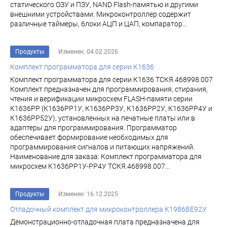
статического ОЗУ и ПЗУ, NAND Flash-памятью и другими
внешними устройствами. Микроконтроллер содержит
различные таймеры, блоки АЦП и ЦАП, компаратор...
Продукты
Изменен: 04.02.2026
Комплект программатора для серии К1636
Комплект программатора для серии К1636 ТСКЯ.468998.007
Комплект предназначен для программирования, стирания,
чтения и верификации микросхем FLASH-памяти серии
К1636РР (К1636РР1У, К1636РР3У, К1636РР2У, К1636РР4У и
К1636РР52У), установленных на печатные платы или в
адаптеры для программирования. Программатор
обеспечивает формирование необходимых для
программирования сигналов и питающих напряжений.
Наименование для заказа: Комплект программатора для
микросхем К1636РР1У-РР4У ТСКЯ.468998.007...
Продукты
Изменен: 16.12.2025
Отладочный комплект для микроконтроллера К1986ВЕ92У
Демонстрационно-отладочная плата предназначена для