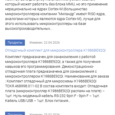
который может работать без блока MMU, но это применение
нерационально на ядрах Cortex-M (большинство
микроконтроллеров компании "Миландр" имеют RISC-ядра,
аналогами которых являются ядра Cortex-M), лучше для
этого использовать микроконтроллеры на базе
высокопроизводительных...
Продукты
Изменен: 22.04.2026
Отладочный комплект для микроконтроллера К1986ВЕ92QI
Комплект предназначен для ознакомления с работой
микроконтроллера К1986ВЕ92QI, а также для получения
навыков его программирования. Демонстрационно-
отладочная плата предназначена для ознакомления с
микроконтроллером К1986ВЕ92QI. Наименование для заказа
: Комплект отладочный для микросхемы К1986ВЕ92QI
ТСКЯ.468998.011-02 В состав комплекта входит: Отладочная
плата (микроконтроллер К1986ВЕ92QI распаян на плате) –
1шт. Нуль-модемный кабель RS-232 9pin F - 9pin F – 1шт.
Кабель USB/USB – 1шт. Блок питания...
Продукты
Изменен: 25.02.2026