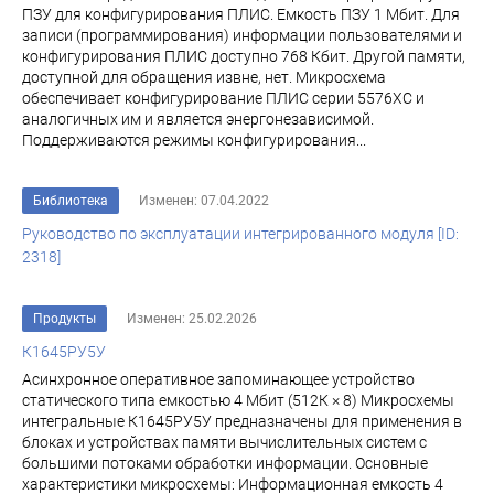
ПЗУ для конфигурирования ПЛИС. Емкость ПЗУ 1 Мбит. Для
записи (программирования) информации пользователями и
конфигурирования ПЛИС доступно 768 Кбит. Другой памяти,
доступной для обращения извне, нет. Микросхема
обеспечивает конфигурирование ПЛИС серии 5576ХС и
аналогичных им и является энергонезависимой.
Поддерживаются режимы конфигурирования...
Библиотека
Изменен: 07.04.2022
Руководство по эксплуатации интегрированного модуля [ID:
2318]
Продукты
Изменен: 25.02.2026
К1645РУ5У
Асинхронное оперативное запоминающее устройство
статического типа емкостью 4 Мбит (512К × 8) Микросхемы
интегральные К1645РУ5У предназначены для применения в
блоках и устройствах памяти вычислительных систем с
большими потоками обработки информации. Основные
характеристики микросхемы: Информационная емкость 4