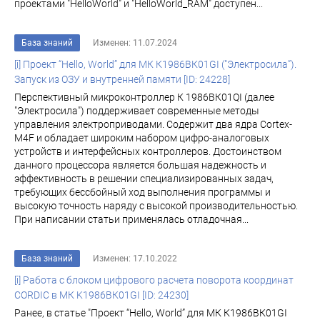
проектами "HelloWorld" и "HelloWorld_RAM" доступен...
База знаний
Изменен: 11.07.2024
[i] Проект “Hello, World” для МК К1986ВК01GI ("Электросила”).
Запуск из ОЗУ и внутренней памяти [ID: 24228]
Перспективный микроконтроллер К 1986ВК01QI (далее
"Электросила") поддерживает современные методы
управления электроприводами. Содержит два ядра Cortex-
M4F и обладает широким набором цифро-аналоговых
устройств и интерфейсных контроллеров. Достоинством
данного процессора является большая надежность и
эффективность в решении специализированных задач,
требующих бессбойный ход выполнения программы и
высокую точность наряду с высокой производительностью.
При написании статьи применялась отладочная...
База знаний
Изменен: 17.10.2022
[i] Работа с блоком цифрового расчета поворота координат
CORDIC в МК K1986ВК01GI [ID: 24230]
Ранее, в статье "Проект “Hello, World” для МК К1986ВК01GI