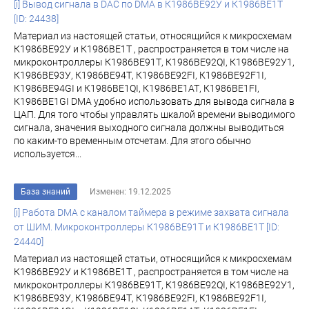
[i] Вывод сигнала в DAC по DMA в К1986ВЕ92У и К1986ВЕ1Т
[ID: 24438]
Материал из настоящей статьи, относящийся к микросхемам
К1986ВЕ92У и К1986ВЕ1Т , распространяется в том числе на
микроконтроллеры К1986ВЕ91Т, К1986ВЕ92QI, К1986ВЕ92У1,
К1986ВЕ93У, К1986ВЕ94Т, К1986ВЕ92FI, К1986ВЕ92F1I,
К1986ВЕ94GI и К1986ВЕ1QI, К1986ВЕ1АТ, К1986ВЕ1FI,
К1986ВЕ1GI DMA удобно использовать для вывода сигнала в
ЦАП. Для того чтобы управлять шкалой времени выводимого
сигнала, значения выходного сигнала должны выводиться
по каким-то временным отсчетам. Для этого обычно
используется...
База знаний
Изменен: 19.12.2025
[i] Работа DMA c каналом таймера в режиме захвата сигнала
от ШИМ. Микроконтроллеры К1986ВЕ91Т и К1986ВЕ1Т [ID:
24440]
Материал из настоящей статьи, относящийся к микросхемам
К1986ВЕ92У и К1986ВЕ1Т , распространяется в том числе на
микроконтроллеры К1986ВЕ91Т, К1986ВЕ92QI, К1986ВЕ92У1,
К1986ВЕ93У, К1986ВЕ94Т, К1986ВЕ92FI, К1986ВЕ92F1I,