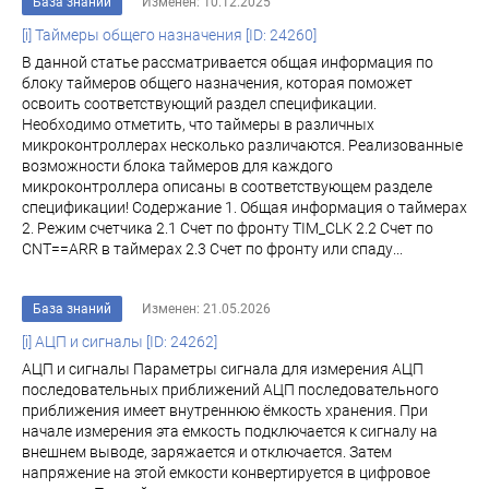
База знаний
Изменен: 10.12.2025
[i] Таймеры общего назначения [ID: 24260]
В данной статье рассматривается общая информация по
блоку таймеров общего назначения, которая поможет
освоить соответствующий раздел спецификации.
Необходимо отметить, что таймеры в различных
микроконтроллерах несколько различаются. Реализованные
возможности блока таймеров для каждого
микроконтроллера описаны в соответствующем разделе
спецификации! Содержание 1. Общая информация о таймерах
2. Режим счетчика 2.1 Счет по фронту TIM_CLK 2.2 Счет по
CNT==ARR в таймерах 2.3 Счет по фронту или спаду...
База знаний
Изменен: 21.05.2026
[i] АЦП и сигналы [ID: 24262]
АЦП и сигналы Параметры сигнала для измерения АЦП
последовательных приближений АЦП последовательного
приближения имеет внутреннюю ёмкость хранения. При
начале измерения эта емкость подключается к сигналу на
внешнем выводе, заряжается и отключается. Затем
напряжение на этой емкости конвертируется в цифровое