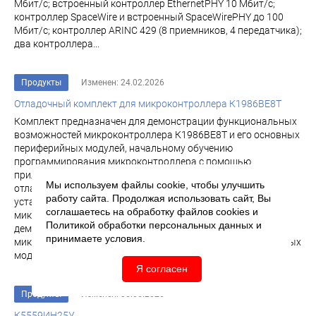
Мбит/с; встроенный контроллер EthernetPHY 10 Мбит/с;
контроллер SpaceWire и встроенный SpaceWirePHY до 100
Мбит/с; контроллер ARINC 429 (8 приемников, 4 передатчика);
два контроллера...
Продукты
Изменен: 24.02.2026
Отладочный комплект для микроконтроллера К1986ВЕ8Т
Комплект предназначен для демонстрации функциональных
возможностей микроконтроллера К1986ВЕ8Т и его основных
периферийных модулей, начальному обучению
программирования микроконтроллера с помощью
прилагаемой демонстрационной программы, а также
Мы используем файлы cookie, чтобы улучшить
отладки собственных проектов с применением
работу сайта. Продолжая использовать сайт, Вы
установленных на плате блоков. Отладочный комплект для
соглашаетесь на обработку файлов
cookies
и
микроконтроллера К1986ВЕ8Т Комплект предназначен для
Политикой обработки персональных данных
и
демонстрации функциональных возможностей
принимаете условия.
микроконтроллера К1986ВЕ8Т и его основных периферийных
модулей...
Я согласен
Продукты
Изменен: 06.05.2026
К5559ИН25У