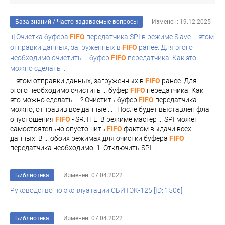
База знаний
/
Часто задаваемые вопросы
Изменен: 19.12.2025
[i] Очистка буфера
FIFO
передатчика SPI в режиме Slave ... этом
отправки данных, загруженных в
FIFO
ранее. Для этого
необходимо очистить ... буфер
FIFO
передатчика. Как это
можно сделать ...
... этом отправки данных, загруженных в
FIFO
ранее. Для
этого необходимо очистить ... буфер
FIFO
передатчика. Как
это можно сделать ... ? Очистить буфер
FIFO
передатчика
можно, отправив все данные ... . После будет выставлен флаг
опустошения
FIFO
- SR.TFE. В режиме мастер ... SPI может
самостоятельно опустошить
FIFO
фактом выдачи всех
данных. В ... обоих режимах для очистки буфера
FIFO
передатчика необходимо: 1. Отключить SPI ...
Библиотека
Изменен: 07.04.2022
Руководство по эксплуатации СБИТЭК-125 [ID: 1506]
Библиотека
Изменен: 07.04.2022