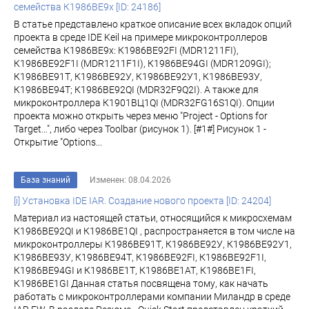
семейства К1986ВЕ9x [ID: 24186]
В статье представлено краткое описание всех вкладок опций
проекта в среде IDE Keil на примере микроконтроллеров
семейства К1986ВЕ9x: К1986ВЕ92FI (MDR1211FI),
К1986ВЕ92F1I (MDR1211F1I), К1986ВЕ94GI (MDR1209GI);
К1986ВЕ91Т, К1986ВЕ92У, К1986ВЕ92У1, К1986ВЕ93У,
К1986ВЕ94Т; К1986ВЕ92QI (MDR32F9Q2I). А также для
микроконтроллера К1901ВЦ1QI (MDR32FG16S1QI). Опции
проекта можно открыть через меню "Project - Options for
Target…", либо через Toolbar (рисунок 1). [#1#] Рисунок 1 -
Открытие "Options...
База знаний
Изменен: 08.04.2026
[i] Установка IDE IAR. Создание нового проекта [ID: 24204]
Материал из настоящей статьи, относящийся к микросхемам
К1986ВЕ92QI и К1986ВЕ1QI , распространяется в том числе на
микроконтроллеры К1986ВЕ91Т, К1986ВЕ92У, К1986ВЕ92У1,
К1986ВЕ93У, К1986ВЕ94Т, К1986ВЕ92FI, К1986ВЕ92F1I,
К1986ВЕ94GI и К1986ВЕ1Т, К1986ВЕ1АТ, К1986ВЕ1FI,
К1986ВЕ1GI Данная статья посвящена тому, как начать
работать с микроконтроллерами компании Миландр в среде