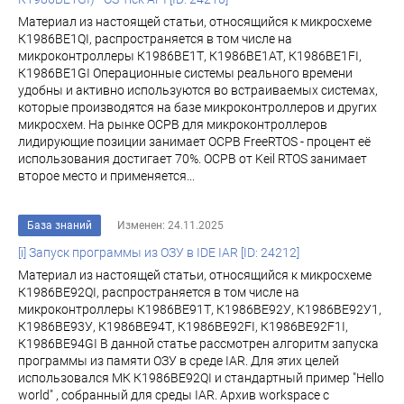
Материал из настоящей статьи, относящийся к микросхеме
К1986ВЕ1QI, распространяется в том числе на
микроконтроллеры К1986ВЕ1Т, К1986ВЕ1АТ, К1986ВЕ1FI,
К1986ВЕ1GI Операционные системы реального времени
удобны и активно используются во встраиваемых системах,
которые производятся на базе микроконтроллеров и других
микросхем. На рынке ОСРВ для микроконтроллеров
лидирующие позиции занимает ОСРВ FreeRTOS - процент её
использования достигает 70%. ОСРВ от Keil RTOS занимает
второе место и применяется...
База знаний
Изменен: 24.11.2025
[i] Запуск программы из ОЗУ в IDE IAR [ID: 24212]
Материал из настоящей статьи, относящийся к микросхеме
К1986ВЕ92QI, распространяется в том числе на
микроконтроллеры К1986ВЕ91Т, К1986ВЕ92У, К1986ВЕ92У1,
К1986ВЕ93У, К1986ВЕ94Т, К1986ВЕ92FI, К1986ВЕ92F1I,
К1986ВЕ94GI В данной статье рассмотрен алгоритм запуска
программы из памяти ОЗУ в среде IAR. Для этих целей
использовался МК К1986ВЕ92QI и стандартный пример "Hello
world" , собранный для среды IAR. Архив workspace с