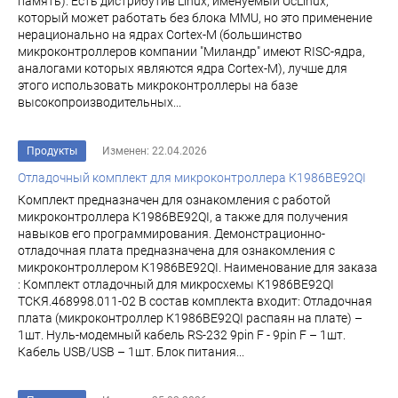
память). Есть дистрибутив Linux, именуемый UcLinux,
который может работать без блока MMU, но это применение
нерационально на ядрах Cortex-M (большинство
микроконтроллеров компании "Миландр" имеют RISC-ядра,
аналогами которых являются ядра Cortex-M), лучше для
этого использовать микроконтроллеры на базе
высокопроизводительных...
Продукты
Изменен: 22.04.2026
Отладочный комплект для микроконтроллера К1986ВЕ92QI
Комплект предназначен для ознакомления с работой
микроконтроллера К1986ВЕ92QI, а также для получения
навыков его программирования. Демонстрационно-
отладочная плата предназначена для ознакомления с
микроконтроллером К1986ВЕ92QI. Наименование для заказа
: Комплект отладочный для микросхемы К1986ВЕ92QI
ТСКЯ.468998.011-02 В состав комплекта входит: Отладочная
плата (микроконтроллер К1986ВЕ92QI распаян на плате) –
1шт. Нуль-модемный кабель RS-232 9pin F - 9pin F – 1шт.
Кабель USB/USB – 1шт. Блок питания...