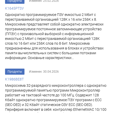
Продукты
Изменен: 25.02.2026
К1645РТ3У
Однократно программируемое ПЗУ емкостью 2 Мбит с
перестраиваемой организацией 128К х 16 или 256К х 8.
Микросхема представляет собой однократно электрически
программируемое постоянное за­поминающее устройство
(ППЗУ) с произвольной выборкой с информационной
емкостью 2 Мбит с пе­рестраиваемой организацией 128К
слов по 16 бит или 256К слов по 8 бит. Микросхема
предназначены для использования в блоках и устройствах
памя­ти вычислительных систем с большими потоками
информации. Основные характеристики...
Продукты
Изменен: 30.04.2026
К1986ВЕ8Т
Микросхема 32-разрядного микроконтроллера с однократно
программируемой памятью программ Микроконтроллер
работает на тактовой частоте до 100 МГц. Содержит 128
Кбайт однократно программируемое ПЗУ программ c ECC
(SEC-DED) и 32 Кбайт статическое ОЗУ ECC (SEC-DED).
Периферия включает в себя: контроллер EthernetMAC 10/100