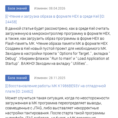
База знаний
Изменен: 08.04.2026
[i] Чтение и загрузка образа в формате HEX в среде Keil [ID:
24458]
В данной статье будет рассмотрено, как в среде Keil считать
загруженную в микроконтроллер программу в формате HEX,
а также, как загрузить образ программы в форме HEX во
Flash-память МК. Чтение образа памяти МК в формате HEX
Создаем в Keil новый пустой проект для необходимого МК.
Заходим в настройки проекта " Options for Target.." , вкладка "
Debug" . Убираем флажок " Run to main" и " Load Application at
Startup" . ВАЖНО! Заходим на вкладку " Utilities"...
База знаний
Изменен: 28.11.2025
[i] Восстановление работы МК К1986ВЕ93У на отладочной
плате [ID: 24462]
Может случиться такая ситуация, когда по неосторожности
загруженная в МК программа переопределяет выводы,
совмещенные с JTAG, либо выставляет некорректные
настройки тактирования. После старта такой программы