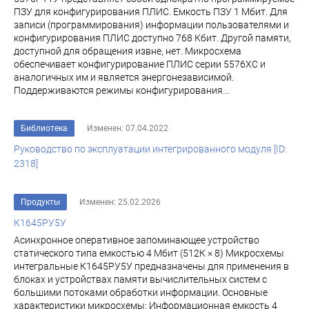
ПЗУ для конфигурирования ПЛИС. Емкость ПЗУ 1 Мбит. Для
записи (программирования) информации пользователями и
конфигурирования ПЛИС доступно 768 Кбит. Другой памяти,
доступной для обращения извне, нет. Микросхема
обеспечивает конфигурирование ПЛИС серии 5576ХС и
аналогичных им и является энергонезависимой.
Поддерживаются режимы конфигурирования...
Библиотека
Изменен: 07.04.2022
Руководство по эксплуатации интегрированного модуля [ID:
2318]
Продукты
Изменен: 25.02.2026
К1645РУ5У
Асинхронное оперативное запоминающее устройство
статического типа емкостью 4 Мбит (512К × 8) Микросхемы
интегральные К1645РУ5У предназначены для применения в
блоках и устройствах памяти вычислительных систем с
большими потоками обработки информации. Основные
характеристики микросхемы: Информационная емкость 4