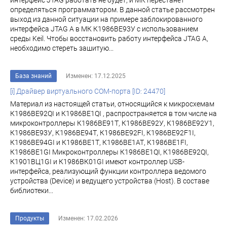
интерфейс JTAG работать не будет, и МК перестанет
определяться программатором. В данной статье рассмотрен
выход из данной ситуации на примере заблокированного
интерфейса JTAG A в МК К1986BE93У с использованием
среды Keil. Чтобы восстановить работу интерфейса JTAG A,
необходимо стереть зашитую...
База знаний
Изменен: 17.12.2025
[i] Драйвер виртуального COM-порта [ID: 24470]
Материал из настоящей статьи, относящийся к микросхемам
К1986ВЕ92QI и К1986ВЕ1QI , распространяется в том числе на
микроконтроллеры К1986ВЕ91Т, К1986ВЕ92У, К1986ВЕ92У1,
К1986ВЕ93У, К1986ВЕ94Т, К1986ВЕ92FI, К1986ВЕ92F1I,
К1986ВЕ94GI и К1986ВЕ1Т, К1986ВЕ1АТ, К1986ВЕ1FI,
К1986ВЕ1GI Микроконтроллеры К1986ВЕ1QI, К1986ВЕ92QI,
К1901ВЦ1GI и К1986ВК01GI имеют контроллер USB-
интерфейса, реализующий функции контроллера ведомого
устройства (Device) и ведущего устройства (Host). В составе
библиотеки...
Продукты
Изменен: 17.02.2026