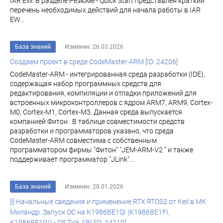
IAR EW. В разделе Резюме - Quick Start представлен краткий
перечень необходимых действий для начала работы в IAR
EW...
База знаний
Изменен: 26.03.2026
Создаем проект в среде CodeMaster-ARM [ID: 24206]
CodeMaster-ARM - интегрированная среда разработки (IDE),
содержащая набор программных средств для
редактирования, компиляции и отладки приложений для
встроенных микроконтроллеров с ядром ARM7, ARM9, Cortex-
M0, Cortex-M1, Cortex-M3. Данная среда выпускается
компанией Фитон . В таблице совместимости средств
разработки и программаторов указано, что среда
CodeMaster-ARM совместима с собственным
программатором фирмы "Фитон" "JEM-ARM-V2 " и также
поддерживает программатор "JLink"...
База знаний
Изменен: 28.01.2026
[i] Начальные сведения и применение RTX RTOS2 от Keil в МК
Миландр. Запуск ОС на К1986ВЕ1QI (К1986ВЕ1FI,
К1986ВЕ1GI) - OS Tick API [ID: 24210]