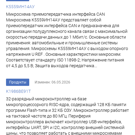
К5559ИН14АУ
Микросхема приемопередатчика интерфейса CAN
Микросхема К5559ИН14АУ представляет собой
приемопередатчик интерфейса CAN и предназначена для
организации полудуплексного канала связи с максимальной
скоростью передачи данных до 1 Мбит/с. Основные области
применения: автомобильные и промышленные системы
управления. Микросхемы К5559ИН14АУ с выходом опорного
напряжения U REF . Основные характеристики микросхем:
Соответствует стандарту ISO 11898-2; Напряжение питания
от 4,5 до 5,5 В; Защита выходов передатчика...
Продукты
Изменен: 06.05.2026
К1986ВЕ91Т
32-разрядный микроконтроллер на базе
микропроцессорного RISC-ядра, содержащий 128 КБ памяти
программ Flash-типа и 32 КБ ОЗУ. Микроконтроллер работает
на тактовой частоте до 80 МГц. Периферия
микроконтроллера включает контроллер USB-интерфейса,
интерфейсы UART, SPI и I2C, контроллер внешней системной
шины, что позволяет работать с внешними микросхемами