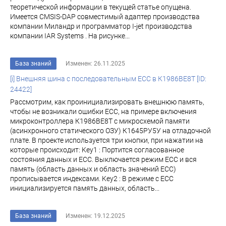
теоретической информации в текущей статье опущена.
Имеется CMSIS-DAP совместимый адаптер производства
компании Миландр и программатор I-jet производства
компании IAR Systems . На рисунке...
База знаний
Изменен: 26.11.2025
[i] Внешняя шина с последовательным ECC в К1986ВЕ8Т [ID:
24422]
Рассмотрим, как проинициализировать внешнюю память,
чтобы не возникали ошибки ECC, на примере включения
микроконтроллера К1986ВЕ8Т с микросхемой памяти
(асинхронного статического ОЗУ) К1645РУ5У на отладочной
плате. В проекте используется три кнопки, при нажатии на
которые происходит: Key1 : Портится согласованное
состояния данных и ECC. Выключается режим ECC и вся
память (область данных и область значений ЕСС)
прописывается индексами. Key2 : В режиме с ECC
инициализируется память данных, область...
База знаний
Изменен: 19.12.2025