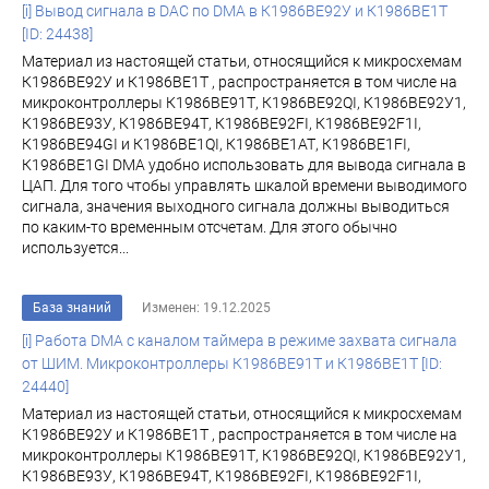
[i] Вывод сигнала в DAC по DMA в К1986ВЕ92У и К1986ВЕ1Т
[ID: 24438]
Материал из настоящей статьи, относящийся к микросхемам
К1986ВЕ92У и К1986ВЕ1Т , распространяется в том числе на
микроконтроллеры К1986ВЕ91Т, К1986ВЕ92QI, К1986ВЕ92У1,
К1986ВЕ93У, К1986ВЕ94Т, К1986ВЕ92FI, К1986ВЕ92F1I,
К1986ВЕ94GI и К1986ВЕ1QI, К1986ВЕ1АТ, К1986ВЕ1FI,
К1986ВЕ1GI DMA удобно использовать для вывода сигнала в
ЦАП. Для того чтобы управлять шкалой времени выводимого
сигнала, значения выходного сигнала должны выводиться
по каким-то временным отсчетам. Для этого обычно
используется...
База знаний
Изменен: 19.12.2025
[i] Работа DMA c каналом таймера в режиме захвата сигнала
от ШИМ. Микроконтроллеры К1986ВЕ91Т и К1986ВЕ1Т [ID:
24440]
Материал из настоящей статьи, относящийся к микросхемам
К1986ВЕ92У и К1986ВЕ1Т , распространяется в том числе на
микроконтроллеры К1986ВЕ91Т, К1986ВЕ92QI, К1986ВЕ92У1,
К1986ВЕ93У, К1986ВЕ94Т, К1986ВЕ92FI, К1986ВЕ92F1I,