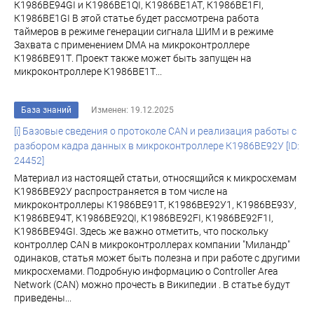
К1986ВЕ94GI и К1986ВЕ1QI, К1986ВЕ1АТ, К1986ВЕ1FI,
К1986ВЕ1GI В этой статье будет рассмотрена работа
таймеров в режиме генерации сигнала ШИМ и в режиме
Захвата с применением DMA на микроконтроллере
К1986ВЕ91Т. Проект также может быть запущен на
микроконтроллере К1986ВЕ1Т...
База знаний
Изменен: 19.12.2025
[i] Базовые сведения о протоколе CAN и реализация работы с
разбором кадра данных в микроконтроллере К1986BE92У [ID:
24452]
Материал из настоящей статьи, относящийся к микросхемам
К1986ВЕ92У распространяется в том числе на
микроконтроллеры К1986ВЕ91Т, К1986ВЕ92У1, К1986ВЕ93У,
К1986ВЕ94Т, К1986ВЕ92QI, К1986ВЕ92FI, К1986ВЕ92F1I,
К1986ВЕ94GI. Здесь же важно отметить, что поскольку
контроллер CAN в микроконтроллерах компании "Миландр"
одинаков, статья может быть полезна и при работе с другими
микросхемами. Подробную информацию о Controller Area
Network (CAN) можно прочесть в Википедии . В статье будут
приведены...