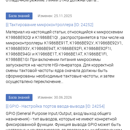
отладочном режиме. Линии JTAG должны быть...
База знаний
Изменен: 25.11.2025
[i] Тактирование микроконтроллера [ID: 24252]
Материал из настоящей статьи, относящийся к микросхемам
К1986ВЕ92QI и К1986ВЕ1QI , распространяется в том числе на
микроконтроллеры К1986ВЕ91Т, К1986ВЕ92У, К1986ВЕ92У1,
К1986ВЕ93У, К1986ВЕ94Т, К1986ВЕ92FI, К1986ВЕ92F1I,
К1986ВЕ94GI и К1986ВЕ1Т, К1986ВЕ1АТ, К1986ВЕ1FI,
К1986ВЕ1GI При включении питания микросхемы
запускаются на частоте HSI-генератора. Для корректной
смены тактовой частоты ядра сначала должны быть
сформированы необходимые тактовые частоты, и затем
осуществлено переключение...
База знаний
Изменен: 30.06.2026
[i] GPIO - Настройка портов ввода-вывода [ID: 24254]
GPIO (General Purpose Input/Output, вход/выход общего
назначения) - тип выводов, которые не имеют конкретной
фиксированной функции. Функция вывода GPIO может быть