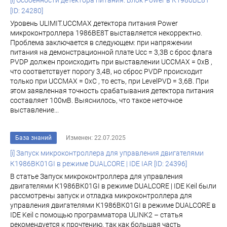
[i] Особенности детектора питания. Блок Power в К1986ВЕ8T
[ID: 24280]
Уровень ULIMIT.UCCMAX детектора питания Power
микроконтроллера 1986ВЕ8Т выставляется некорректно.
Проблема заключается в следующем: при напряжении
питания на демонстрационной плате Ucc = 3,3В с брос флага
PVDP должен происходить при выставлении UCCMAX = 0хВ ,
что соответствует порогу 3,4В, но сброс PVDP происходит
только при UCCMAX = 0хС , то есть, при LevelPVD = 3,6В. При
этом заявленная точность срабатывания детектора питания
составляет 100мВ. Выяснилось, что такое неточное
выставление...
База знаний
Изменен: 22.07.2025
[i] Запуск микроконтроллера для управления двигателями
К1986ВК01GI в режиме DUALCORE | IDE IAR [ID: 24396]
В статье Запуск микроконтроллера для управления
двигателями К1986ВК01GI в режиме DUALCORE | IDE Keil были
рассмотрены запуск и отладка микроконтроллера для
управления двигателями К1986ВК01GI в режиме DUALCORE в
IDE Keil с помощью программатора ULINK2 – статья
рекомендуется к прочтению, так как большая часть