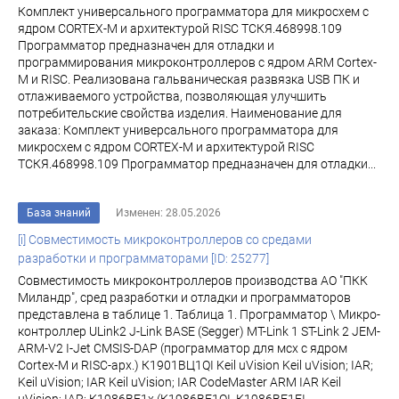
Комплект универсального программатора для микросхем с
ядром CORTEX-M и архитектурой RISC ТСКЯ.468998.109
Программатор предназначен для отладки и
программирования микроконтроллеров с ядром ARM Cortex-
M и RISC. Реализована гальваническая развязка USB ПК и
отлаживаемого устройства, позволяющая улучшить
потребительские свойства изделия. Наименование для
заказа: Комплект универсального программатора для
микросхем с ядром CORTEX-M и архитектурой RISC
ТСКЯ.468998.109 Программатор предназначен для отладки...
База знаний
Изменен: 28.05.2026
[i] Совместимость микроконтроллеров со средами
разработки и программаторами [ID: 25277]
Совместимость микроконтроллеров производства АО "ПКК
Миландр", сред разработки и отладки и программаторов
представлена в таблице 1. Таблица 1. Программатор \ Микро-
контроллер ULink2 J-Link BASE (Segger) MT-Link 1 ST-Link 2 JEM-
ARM-V2 I-Jet CMSIS-DAP (программатор для мсх с ядром
Cortex-M и RISC-арх.) К1901ВЦ1QI Keil uVision Keil uVision; IAR;
Keil uVision; IAR Keil uVision; IAR CodeMaster ARM IAR Keil