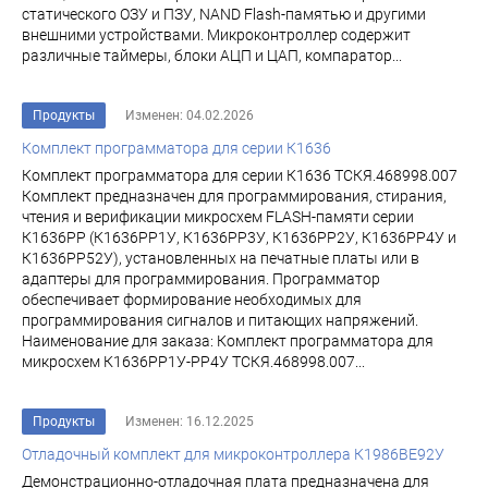
статического ОЗУ и ПЗУ, NAND Flash-памятью и другими
внешними устройствами. Микроконтроллер содержит
различные таймеры, блоки АЦП и ЦАП, компаратор...
Продукты
Изменен: 04.02.2026
Комплект программатора для серии К1636
Комплект программатора для серии К1636 ТСКЯ.468998.007
Комплект предназначен для программирования, стирания,
чтения и верификации микросхем FLASH-памяти серии
К1636РР (К1636РР1У, К1636РР3У, К1636РР2У, К1636РР4У и
К1636РР52У), установленных на печатные платы или в
адаптеры для программирования. Программатор
обеспечивает формирование необходимых для
программирования сигналов и питающих напряжений.
Наименование для заказа: Комплект программатора для
микросхем К1636РР1У-РР4У ТСКЯ.468998.007...
Продукты
Изменен: 16.12.2025
Отладочный комплект для микроконтроллера К1986ВЕ92У
Демонстрационно-отладочная плата предназначена для