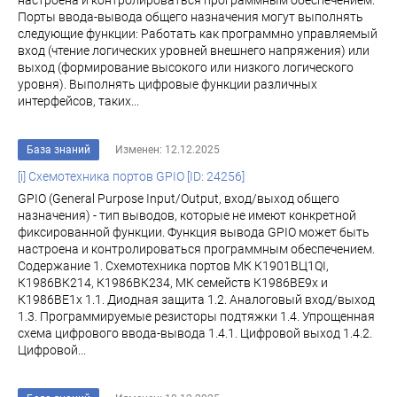
настроена и контролироваться программным обеспечением.
Порты ввода-вывода общего назначения могут выполнять
следующие функции: Работать как программно управляемый
вход (чтение логических уровней внешнего напряжения) или
выход (формирование высокого или низкого логического
уровня). Выполнять цифровые функции различных
интерфейсов, таких...
База знаний
Изменен: 12.12.2025
[i] Схемотехника портов GPIO [ID: 24256]
GPIO (General Purpose Input/Output, вход/выход общего
назначения) - тип выводов, которые не имеют конкретной
фиксированной функции. Функция вывода GPIO может быть
настроена и контролироваться программным обеспечением.
Содержание 1. Схемотехника портов МК К1901ВЦ1QI,
К1986ВК214, К1986ВК234, МК семейств К1986ВЕ9x и
К1986ВЕ1x 1.1. Диодная защита 1.2. Аналоговый вход/выход
1.3. Программируемые резисторы подтяжки 1.4. Упрощенная
схема цифрового ввода-вывода 1.4.1. Цифровой выход 1.4.2.
Цифровой...