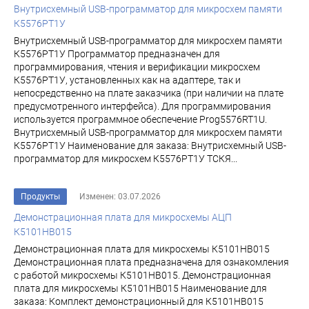
Внутрисхемный USB-программатор для микросхем памяти
К5576РТ1У
Внутрисхемный USB-программатор для микросхем памяти
К5576РТ1У Программатор предназначен для
программирования, чтения и верификации микросхем
К5576РТ1У, установленных как на адаптере, так и
непосредственно на плате заказчика (при наличии на плате
предусмотренного интерфейса). Для программирования
используется программное обеспечение Prog5576RT1U.
Внутрисхемный USB-программатор для микросхем памяти
К5576РТ1У Наименование для заказа: Внутрисхемный USB-
программатор для микросхем К5576РТ1У ТСКЯ...
Продукты
Изменен: 03.07.2026
Демонстрационная плата для микросхемы АЦП
К5101НВ015
Демонстрационная плата для микросхемы К5101НВ015
Демонстрационная плата предназначена для ознакомления
с работой микросхемы К5101НВ015. Демонстрационная
плата для микросхемы К5101НВ015 Наименование для
заказа: Комплект демонстрационный для К5101НВ015