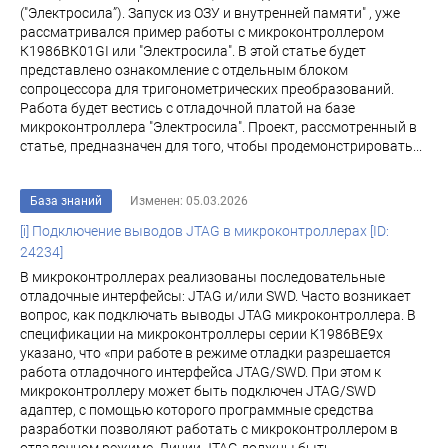
("Электросила”). Запуск из ОЗУ и внутренней памяти" , уже
рассматривалcя пример работы с микроконтроллером
К1986ВК01GI или "Электросила". В этой статье будет
представлено ознакомление с отдельным блоком
сопроцессора для тригонометрических преобразований.
Работа будет вестись с отладочной платой на базе
микроконтроллера "Электросила". Проект, рассмотренный в
статье, предназначен для того, чтобы продемонстрировать...
База знаний
Изменен: 05.03.2026
[i] Подключение выводов JTAG в микроконтроллерах [ID:
24234]
В микроконтроллерах реализованы последовательные
отладочные интерфейсы: JTAG и/или SWD. Часто возникает
вопрос, как подключать выводы JTAG микроконтроллера. В
спецификации на микроконтроллеры серии К1986ВЕ9х
указано, что «при работе в режиме отладки разрешается
работа отладочного интерфейса JTAG/SWD. При этом к
микроконтроллеру может быть подключен JTAG/SWD
адаптер, с помощью которого программные средства
разработки позволяют работать с микроконтроллером в