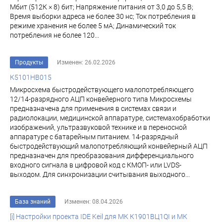
Мбит (512К × 8) бит; Напряжение питания от 3,0 до 5,5 В;
Время выборки адреса не более 30 нс; Ток потребления в
режиме хранения не более 5 мА; Динамический ток
потребления не более 120...
Продукты
Изменен: 26.02.2026
К5101НВ015
Микросхема быстродействующего малопотребляющего
12/14-разрядного АЦП конвейерного типа Микросхемы
предназначена для применения в системах связи и
радиолокации, медицинской аппаратуре, системахобработки
изображений, ультразвуковой технике и в переносной
аппаратуре с батарейным питанием. 14-разрядный
быстродействующий малопотребляющий конвейерный АЦП
предназначен для преобразования дифференциального
входного сигнала в цифровой код с КМОП- или LVDS-
выходом. Для синхронизации считывания выходного...
База знаний
Изменен: 08.04.2026
[i] Настройки проекта IDE Keil для МК К1901ВЦ1QI и МК