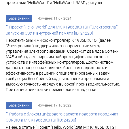
проектами "HelloWorld" и "HelloWorld_RAM" доступен...
База знаний
Изменен: 11.07.2024
[i] Проект “Hello, World” для МК К1986ВК01GI ("Электросила”).
Запуск из ОЗУ и внутренней памяти [ID: 24228]
Перспективный микроконтроллер К 1986ВК01QI (далее
"Электросила") поддерживает современные методы
управления электроприводами. Содержит два ядра Cortex-
M4F и обладает широким набором цифро-аналоговых
устройств и интерфейсных контроллеров. Достоинством
данного процессора является большая надежность и
эффективность в решении специализированных задач,
требующих бессбойный ход выполнения программы и
высокую точность наряду с высокой производительностью.
При написании статьи применялась отладочная...
База знаний
Изменен: 17.10.2022
[i] Работа с блоком цифрового расчета поворота координат
CORDIC в МК K1986ВК01GI [ID: 24230]
Ранее, в статье "Проект “Hello, World” для МК К1986ВК01GI