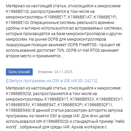
Материал из настоящей статьи, относящийся к микросхеме
К1986ВЕ1QI, распространяется в том числе на
микроконтроллеры К1986ВЕ1Т, К1986ВЕ1АТ, К1986ВЕ1FI,
К1986ВЕ1GI Операционные системы реального времени
удобны и активно используются во встраиваемых системах,
которые производятся на базе микроконтроллеров и других
микросхем. На рынке ОСРВ для микроконтроллеров
лидирующие позиции занимает ОСРВ FreeRTOS - процент её
использования достигает 70%. ОСРВ от Keil RTOS занимает
второе место и применяется...
База знаний
Изменен: 24.11.2025
[i] Запуск программы из ОЗУ в IDE IAR [ID: 24212]
Материал из настоящей статьи, относящийся к микросхеме
К1986ВЕ92QI, распространяется в том числе на
микроконтроллеры К1986ВЕ91Т, К1986ВЕ92У, К1986ВЕ92У1,
К1986ВЕ93У, К1986ВЕ94Т, К1986ВЕ92FI, К1986ВЕ92F1I,
К1986ВЕ94GI В данной статье рассмотрен алгоритм запуска
программы из памяти ОЗУ в среде IAR. Для этих целей
использовался МК К1986ВЕ92QI и стандартный пример "Hello
world" , собранный для среды IAR. Архив workspace с