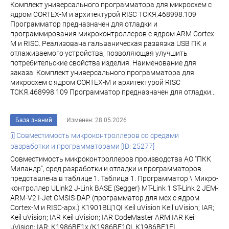
Комплект универсального программатора для микросхем с
ядром CORTEX-M и архитектурой RISC ТСКЯ.468998.109
Программатор предназначен для отладки и
программирования микроконтроллеров с ядром ARM Cortex-
M и RISC. Реализована гальваническая развязка USB ПК и
отлаживаемого устройства, позволяющая улучшить
потребительские свойства изделия. Наименование для
заказа: Комплект универсального программатора для
микросхем с ядром CORTEX-M и архитектурой RISC
ТСКЯ.468998.109 Программатор предназначен для отладки...
База знаний
Изменен: 28.05.2026
[i] Совместимость микроконтроллеров со средами
разработки и программаторами [ID: 25277]
Совместимость микроконтроллеров производства АО "ПКК
Миландр", сред разработки и отладки и программаторов
представлена в таблице 1. Таблица 1. Программатор \ Микро-
контроллер ULink2 J-Link BASE (Segger) MT-Link 1 ST-Link 2 JEM-
ARM-V2 I-Jet CMSIS-DAP (программатор для мсх с ядром
Cortex-M и RISC-арх.) К1901ВЦ1QI Keil uVision Keil uVision; IAR;
Keil uVision; IAR Keil uVision; IAR CodeMaster ARM IAR Keil
uVision; IAR; К1986ВЕ1x (К1986ВЕ1QI, К1986ВЕ1FI,