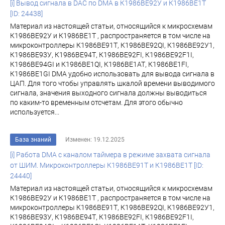
[i] Вывод сигнала в DAC по DMA в К1986ВЕ92У и К1986ВЕ1Т
[ID: 24438]
Материал из настоящей статьи, относящийся к микросхемам
К1986ВЕ92У и К1986ВЕ1Т , распространяется в том числе на
микроконтроллеры К1986ВЕ91Т, К1986ВЕ92QI, К1986ВЕ92У1,
К1986ВЕ93У, К1986ВЕ94Т, К1986ВЕ92FI, К1986ВЕ92F1I,
К1986ВЕ94GI и К1986ВЕ1QI, К1986ВЕ1АТ, К1986ВЕ1FI,
К1986ВЕ1GI DMA удобно использовать для вывода сигнала в
ЦАП. Для того чтобы управлять шкалой времени выводимого
сигнала, значения выходного сигнала должны выводиться
по каким-то временным отсчетам. Для этого обычно
используется...
База знаний
Изменен: 19.12.2025
[i] Работа DMA c каналом таймера в режиме захвата сигнала
от ШИМ. Микроконтроллеры К1986ВЕ91Т и К1986ВЕ1Т [ID:
24440]
Материал из настоящей статьи, относящийся к микросхемам
К1986ВЕ92У и К1986ВЕ1Т , распространяется в том числе на
микроконтроллеры К1986ВЕ91Т, К1986ВЕ92QI, К1986ВЕ92У1,
К1986ВЕ93У, К1986ВЕ94Т, К1986ВЕ92FI, К1986ВЕ92F1I,