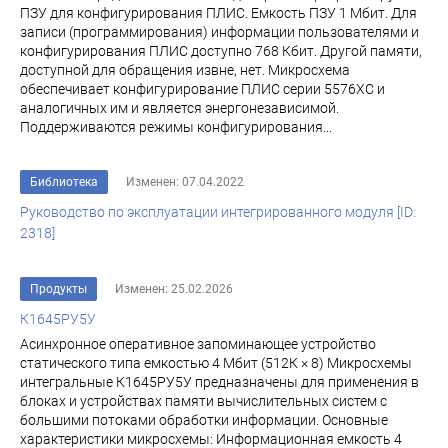
ПЗУ для конфигурирования ПЛИС. Емкость ПЗУ 1 Мбит. Для
записи (программирования) информации пользователями и
конфигурирования ПЛИС доступно 768 Кбит. Другой памяти,
доступной для обращения извне, нет. Микросхема
обеспечивает конфигурирование ПЛИС серии 5576ХС и
аналогичных им и является энергонезависимой.
Поддерживаются режимы конфигурирования...
Библиотека
Изменен: 07.04.2022
Руководство по эксплуатации интегрированного модуля [ID:
2318]
Продукты
Изменен: 25.02.2026
К1645РУ5У
Асинхронное оперативное запоминающее устройство
статического типа емкостью 4 Мбит (512К × 8) Микросхемы
интегральные К1645РУ5У предназначены для применения в
блоках и устройствах памяти вычислительных систем с
большими потоками обработки информации. Основные
характеристики микросхемы: Информационная емкость 4