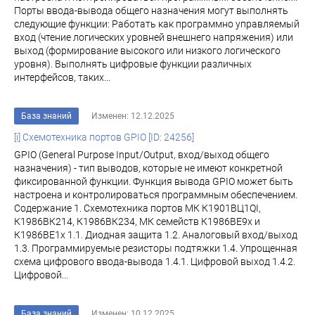
Порты ввода-вывода общего назначения могут выполнять
следующие функции: Работать как программно управляемый
вход (чтение логических уровней внешнего напряжения) или
выход (формирование высокого или низкого логического
уровня). Выполнять цифровые функции различных
интерфейсов, таких...
База знаний
Изменен: 12.12.2025
[i] Схемотехника портов GPIO [ID: 24256]
GPIO (General Purpose Input/Output, вход/выход общего
назначения) - тип выводов, которые не имеют конкретной
фиксированной функции. Функция вывода GPIO может быть
настроена и контролироваться программным обеспечением.
Содержание 1. Схемотехника портов МК К1901ВЦ1QI,
К1986ВК214, К1986ВК234, МК семейств К1986ВЕ9x и
К1986ВЕ1x 1.1. Диодная защита 1.2. Аналоговый вход/выход
1.3. Программируемые резисторы подтяжки 1.4. Упрощенная
схема цифрового ввода-вывода 1.4.1. Цифровой выход 1.4.2.
Цифровой...
База знаний
Изменен: 10.12.2025