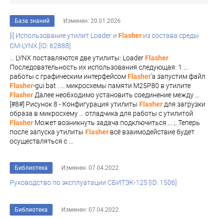
База знаний
Изменен: 20.01.2026
[i] Использование утилит Loader и
Flasher
из состава среды
CM-LYNX [ID: 62888]
... LYNX поставляются две утилиты: Loader
Flasher
Последовательность их использования следующая: 1 ...
работы с графическим интерфейсом
Flasher
'a запустим файл
Flasher
-gui.bat . ... микросхемы памяти M25P80 в утилите
Flasher
Далее необходимо установить соединение между ...
[#8#] Рисунок 8 - Конфигурация утилиты
Flasher
для загрузки
образа в микросхему ... отладчика для работы с утилитой
Flasher
Может возникнуть задача подключиться ... ;. Теперь
после запуска утилиты
Flasher
всё взаимодействие будет
осуществляться с ...
Библиотека
Изменен: 07.04.2022
Руководство по эксплуатации СБИТЭК-125 [ID: 1506]
Библиотека
Изменен: 07.04.2022