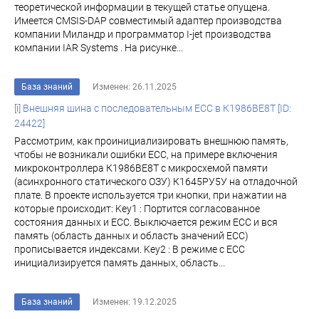
теоретической информации в текущей статье опущена.
Имеется CMSIS-DAP совместимый адаптер производства
компании Миландр и программатор I-jet производства
компании IAR Systems . На рисунке...
База знаний
Изменен: 26.11.2025
[i] Внешняя шина с последовательным ECC в К1986ВЕ8Т [ID:
24422]
Рассмотрим, как проинициализировать внешнюю память,
чтобы не возникали ошибки ECC, на примере включения
микроконтроллера К1986ВЕ8Т с микросхемой памяти
(асинхронного статического ОЗУ) К1645РУ5У на отладочной
плате. В проекте используется три кнопки, при нажатии на
которые происходит: Key1 : Портится согласованное
состояния данных и ECC. Выключается режим ECC и вся
память (область данных и область значений ЕСС)
прописывается индексами. Key2 : В режиме с ECC
инициализируется память данных, область...
База знаний
Изменен: 19.12.2025