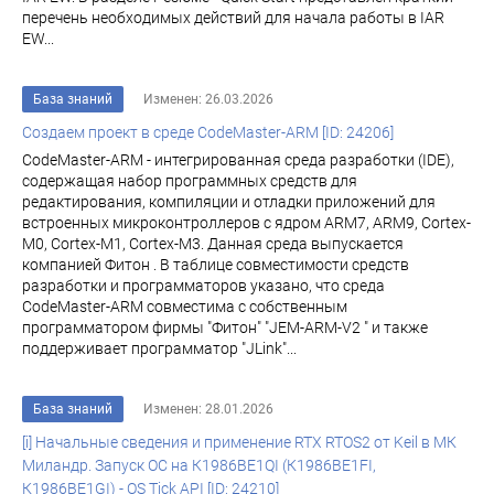
перечень необходимых действий для начала работы в IAR
EW...
База знаний
Изменен: 26.03.2026
Создаем проект в среде CodeMaster-ARM [ID: 24206]
CodeMaster-ARM - интегрированная среда разработки (IDE),
содержащая набор программных средств для
редактирования, компиляции и отладки приложений для
встроенных микроконтроллеров с ядром ARM7, ARM9, Cortex-
M0, Cortex-M1, Cortex-M3. Данная среда выпускается
компанией Фитон . В таблице совместимости средств
разработки и программаторов указано, что среда
CodeMaster-ARM совместима с собственным
программатором фирмы "Фитон" "JEM-ARM-V2 " и также
поддерживает программатор "JLink"...
База знаний
Изменен: 28.01.2026
[i] Начальные сведения и применение RTX RTOS2 от Keil в МК
Миландр. Запуск ОС на К1986ВЕ1QI (К1986ВЕ1FI,
К1986ВЕ1GI) - OS Tick API [ID: 24210]