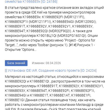
семейства К1986ВЕ9x [ID: 24186]
В статье представлено краткое описание всех вкладок опций
проекта в среде IDE Keil на примере микроконтроллеров
семейства К1986ВЕ9x: К1986ВЕ92FI (MDR1211FI),
К1986ВЕ92F1I (MDR1211F1I), К1986ВЕ94GI (MDR1209GI);
К1986ВЕ91Т, К1986ВЕ92У, К1986ВЕ92У1, К1986ВЕ93У,
К1986ВЕ94Т; К1986ВЕ92QI (MDR32F9Q2I). А также для
микроконтроллера К1901ВЦ1QI (MDR32FG16S1QI). Опции
проекта можно открыть через меню "Project - Options for
Target…", либо через Toolbar (рисунок 1). [#1#] Рисунок 1 -
Открытие "Options...
База знаний
Изменен: 08.04.2026
[i] Установка IDE IAR. Создание нового проекта [ID: 24204]
Материал из настоящей статьи, относящийся к микросхемам
К1986ВЕ92QI и К1986ВЕ1QI , распространяется в том числе на
микроконтроллеры К1986ВЕ91Т, К1986ВЕ92У, К1986ВЕ92У1,
К1986ВЕ93У, К1986ВЕ94Т, К1986ВЕ92FI, К1986ВЕ92F1I,
К1986ВЕ94GI и К1986ВЕ1Т, К1986ВЕ1АТ, К1986ВЕ1FI,
К1986ВЕ1GI Данная статья посвящена тому, как начать
работать с микроконтроллерами компании Миландр в среде
IAR EW. В разделе Резюме - Quick Start представлен краткий