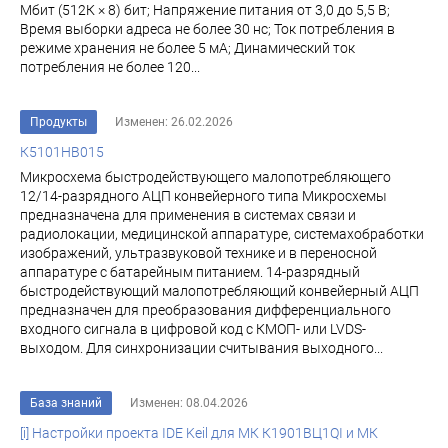
Мбит (512К × 8) бит; Напряжение питания от 3,0 до 5,5 В;
Время выборки адреса не более 30 нс; Ток потребления в
режиме хранения не более 5 мА; Динамический ток
потребления не более 120...
Продукты
Изменен: 26.02.2026
К5101НВ015
Микросхема быстродействующего малопотребляющего
12/14-разрядного АЦП конвейерного типа Микросхемы
предназначена для применения в системах связи и
радиолокации, медицинской аппаратуре, системахобработки
изображений, ультразвуковой технике и в переносной
аппаратуре с батарейным питанием. 14-разрядный
быстродействующий малопотребляющий конвейерный АЦП
предназначен для преобразования дифференциального
входного сигнала в цифровой код с КМОП- или LVDS-
выходом. Для синхронизации считывания выходного...
База знаний
Изменен: 08.04.2026
[i] Настройки проекта IDE Keil для МК К1901ВЦ1QI и МК