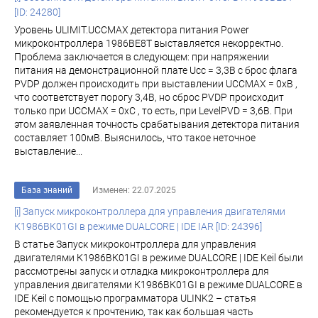
[ID: 24280]
Уровень ULIMIT.UCCMAX детектора питания Power
микроконтроллера 1986ВЕ8Т выставляется некорректно.
Проблема заключается в следующем: при напряжении
питания на демонстрационной плате Ucc = 3,3В с брос флага
PVDP должен происходить при выставлении UCCMAX = 0хВ ,
что соответствует порогу 3,4В, но сброс PVDP происходит
только при UCCMAX = 0хС , то есть, при LevelPVD = 3,6В. При
этом заявленная точность срабатывания детектора питания
составляет 100мВ. Выяснилось, что такое неточное
выставление...
База знаний
Изменен: 22.07.2025
[i] Запуск микроконтроллера для управления двигателями
К1986ВК01GI в режиме DUALCORE | IDE IAR [ID: 24396]
В статье Запуск микроконтроллера для управления
двигателями К1986ВК01GI в режиме DUALCORE | IDE Keil были
рассмотрены запуск и отладка микроконтроллера для
управления двигателями К1986ВК01GI в режиме DUALCORE в
IDE Keil с помощью программатора ULINK2 – статья
рекомендуется к прочтению, так как большая часть