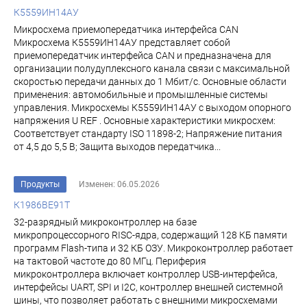
К5559ИН14АУ
Микросхема приемопередатчика интерфейса CAN
Микросхема К5559ИН14АУ представляет собой
приемопередатчик интерфейса CAN и предназначена для
организации полудуплексного канала связи с максимальной
скоростью передачи данных до 1 Мбит/с. Основные области
применения: автомобильные и промышленные системы
управления. Микросхемы К5559ИН14АУ с выходом опорного
напряжения U REF . Основные характеристики микросхем:
Соответствует стандарту ISO 11898-2; Напряжение питания
от 4,5 до 5,5 В; Защита выходов передатчика...
Продукты
Изменен: 06.05.2026
К1986ВЕ91Т
32-разрядный микроконтроллер на базе
микропроцессорного RISC-ядра, содержащий 128 КБ памяти
программ Flash-типа и 32 КБ ОЗУ. Микроконтроллер работает
на тактовой частоте до 80 МГц. Периферия
микроконтроллера включает контроллер USB-интерфейса,
интерфейсы UART, SPI и I2C, контроллер внешней системной
шины, что позволяет работать с внешними микросхемами