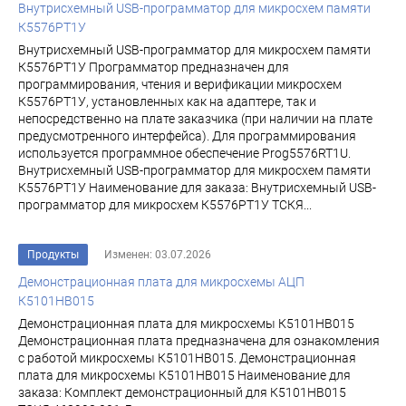
Внутрисхемный USB-программатор для микросхем памяти
К5576РТ1У
Внутрисхемный USB-программатор для микросхем памяти
К5576РТ1У Программатор предназначен для
программирования, чтения и верификации микросхем
К5576РТ1У, установленных как на адаптере, так и
непосредственно на плате заказчика (при наличии на плате
предусмотренного интерфейса). Для программирования
используется программное обеспечение Prog5576RT1U.
Внутрисхемный USB-программатор для микросхем памяти
К5576РТ1У Наименование для заказа: Внутрисхемный USB-
программатор для микросхем К5576РТ1У ТСКЯ...
Продукты
Изменен: 03.07.2026
Демонстрационная плата для микросхемы АЦП
К5101НВ015
Демонстрационная плата для микросхемы К5101НВ015
Демонстрационная плата предназначена для ознакомления
с работой микросхемы К5101НВ015. Демонстрационная
плата для микросхемы К5101НВ015 Наименование для
заказа: Комплект демонстрационный для К5101НВ015