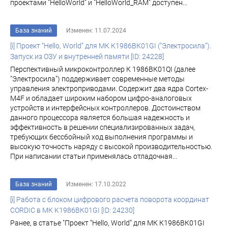
проектами "HelloWorld" и "HelloWorld_RAM" доступен...
База знаний
Изменен: 11.07.2024
[i] Проект “Hello, World” для МК К1986ВК01GI ("Электросила”).
Запуск из ОЗУ и внутренней памяти [ID: 24228]
Перспективный микроконтроллер К 1986ВК01QI (далее
"Электросила") поддерживает современные методы
управления электроприводами. Содержит два ядра Cortex-
M4F и обладает широким набором цифро-аналоговых
устройств и интерфейсных контроллеров. Достоинством
данного процессора является большая надежность и
эффективность в решении специализированных задач,
требующих бессбойный ход выполнения программы и
высокую точность наряду с высокой производительностью.
При написании статьи применялась отладочная...
База знаний
Изменен: 17.10.2022
[i] Работа с блоком цифрового расчета поворота координат
CORDIC в МК K1986ВК01GI [ID: 24230]
Ранее, в статье "Проект “Hello, World” для МК К1986ВК01GI