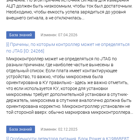
значение. По этой причине источник сигнала для измерения
АЦП должен быть низкоомным, чтобы ток был достаточным.
Необходимо, чтобы емкость успела зарядиться до уровня
внешнего сигнала, а не отключилась...
База знаний
Изменен: 07.04.2026
[i] Причины, по которым контроллер может не определяться
по JTAG [ID: 24266]
Микроконтроллер может не определяться по JTAG по
разным причинам, где наиболее частые вынесены в
отдельный список: Если плата имеет контактирующее
устройство, то важно, чтобы микросхема была
ориентирована в КУ правильно - здесь же важно отметить,
что если используется КУ, которое для установки
микросхемы требует дополнительной установки в спутник-
держатель, микросхема в спутнике аналогично должна быть
ориентирована корректно. Микроконтроллер установлен не
той стороной вверх: обычно маркировка микроконтроллера...
База знаний
Изменен: 02.12.2025
[i] Особенности детектора питания. Блок Power в К1986ВЕ8T