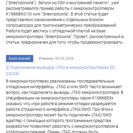
("Электросила”). Запуск из ОЗУ и внутренней памяти" , уже
рассматривалcя пример работы с микроконтроллером
К1986ВК01GI или "Электросила". В этой статье будет
представлено ознакомление с отдельным блоком
сопроцессора для тригонометрических преобразований.
Работа будет вестись с отладочной платой на базе
микроконтроллера "Электросила". Проект, рассмотренный в
статье, предназначен для того, чтобы продемонстрировать...
База знаний
Изменен: 05.03.2026
[i] Подключение выводов JTAG в микроконтроллерах [ID:
24234]
В микроконтроллерах реализованы последовательные
отладочные интерфейсы: JTAG и/или SWD. Часто возникает
вопрос, как подключать выводы JTAG микроконтроллера. В
спецификации на микроконтроллеры серии К1986ВЕ9х
указано, что «при работе в режиме отладки разрешается
работа отладочного интерфейса JTAG/SWD. При этом к
микроконтроллеру может быть подключен JTAG/SWD
адаптер, с помощью которого программные средства
разработки позволяют работать с микроконтроллером в
отладочном режиме. Линии JTAG должны быть...