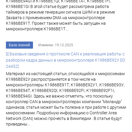
К1986ВЕ94GI и К1986ВЕ1QI, К1986ВЕ1АТ, К1986ВЕ1FI,
К1986ВЕ1GI В этой статье будет рассмотрена работа
таймеров в режиме генерации сигнала ШИМ и в режиме
Захвата с применением DMA на микроконтроллере
К1986ВЕ91Т. Проект также может быть запущен на
микроконтроллере К1986ВЕ1Т...
База знаний
Изменен: 19.12.2025
[i] Базовые сведения о протоколе CAN и реализация работы с
разбором кадра данных в микроконтроллере К1986BE92У [ID:
24452]
Материал из настоящей статьи, относящийся к микросхемам
К1986ВЕ92У распространяется в том числе на
микроконтроллеры К1986ВЕ91Т, К1986ВЕ92У1, К1986ВЕ93У,
К1986ВЕ94Т, К1986ВЕ92QI, К1986ВЕ92FI, К1986ВЕ92F1I,
К1986ВЕ94GI. Здесь же важно отметить, что поскольку
контроллер CAN в микроконтроллерах компании "Миландр"
одинаков, статья может быть полезна и при работе с другими
микросхемами. Подробную информацию о Controller Area
Network (CAN) можно прочесть в Википедии . В статье будут
приведены...