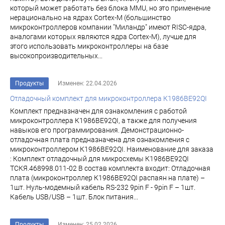
который может работать без блока MMU, но это применение
нерационально на ядрах Cortex-M (большинство
микроконтроллеров компании "Миландр" имеют RISC-ядра,
аналогами которых являются ядра Cortex-M), лучше для
этого использовать микроконтроллеры на базе
высокопроизводительных...
Продукты
Изменен: 22.04.2026
Отладочный комплект для микроконтроллера К1986ВЕ92QI
Комплект предназначен для ознакомления с работой
микроконтроллера К1986ВЕ92QI, а также для получения
навыков его программирования. Демонстрационно-
отладочная плата предназначена для ознакомления с
микроконтроллером К1986ВЕ92QI. Наименование для заказа
: Комплект отладочный для микросхемы К1986ВЕ92QI
ТСКЯ.468998.011-02 В состав комплекта входит: Отладочная
плата (микроконтроллер К1986ВЕ92QI распаян на плате) –
1шт. Нуль-модемный кабель RS-232 9pin F - 9pin F – 1шт.
Кабель USB/USB – 1шт. Блок питания...
Продукты
Изменен: 25.02.2026