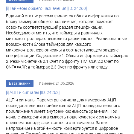
[i] Таймеры общего назначения [ID: 24260]
В данной статье рассматривается общая информация по
блоку таймеров общего назначения, которая поможет
освоить соответствующий раздел спецификации.
Необходимо отметить, что таймеры в различных
микроконтроллерах несколько различаются. Реализованные
возможности блока таймеров для каждого
микроконтроллера описаны в соответствующем разделе
спецификации! Содержание 1. Общая информация о таймерах
2. Режим счетчика 2.1 Счет по фронту TIM_CLK 2.2 Счет по
CNT==ARR в таймерах 2.3 Счет по фронту или спаду...
База знаний
Изменен: 21.05.2026
[i] АЦП и сигналы [ID: 24262]
АЦП и сигналы Параметры сигнала для измерения АЦП
последовательных приближений АЦП последовательного
приближения имеет внутреннюю ёмкость хранения. При
начале измерения эта емкость подключается к сигналу на
внешнем выводе, заряжается и отключается. Затем
напряжение на этой емкости конвертируется в цифровое