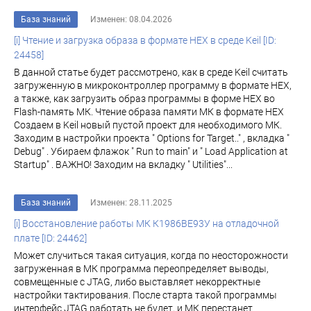
База знаний
Изменен: 08.04.2026
[i] Чтение и загрузка образа в формате HEX в среде Keil [ID:
24458]
В данной статье будет рассмотрено, как в среде Keil считать
загруженную в микроконтроллер программу в формате HEX,
а также, как загрузить образ программы в форме HEX во
Flash-память МК. Чтение образа памяти МК в формате HEX
Создаем в Keil новый пустой проект для необходимого МК.
Заходим в настройки проекта " Options for Target.." , вкладка "
Debug" . Убираем флажок " Run to main" и " Load Application at
Startup" . ВАЖНО! Заходим на вкладку " Utilities"...
База знаний
Изменен: 28.11.2025
[i] Восстановление работы МК К1986ВЕ93У на отладочной
плате [ID: 24462]
Может случиться такая ситуация, когда по неосторожности
загруженная в МК программа переопределяет выводы,
совмещенные с JTAG, либо выставляет некорректные
настройки тактирования. После старта такой программы
интерфейс JTAG работать не будет, и МК перестанет