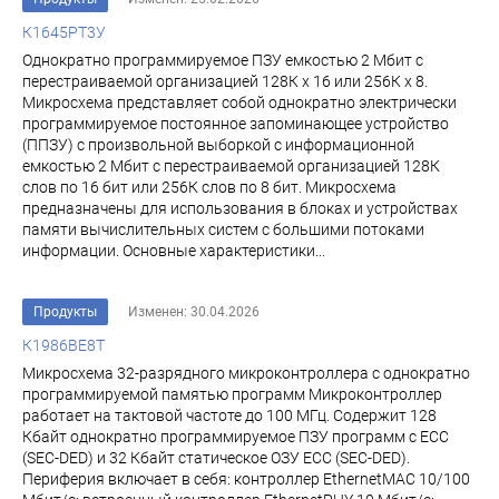
К1645РТ3У
Однократно программируемое ПЗУ емкостью 2 Мбит с
перестраиваемой организацией 128К х 16 или 256К х 8.
Микросхема представляет собой однократно электрически
программируемое постоянное за­поминающее устройство
(ППЗУ) с произвольной выборкой с информационной
емкостью 2 Мбит с пе­рестраиваемой организацией 128К
слов по 16 бит или 256К слов по 8 бит. Микросхема
предназначены для использования в блоках и устройствах
памя­ти вычислительных систем с большими потоками
информации. Основные характеристики...
Продукты
Изменен: 30.04.2026
К1986ВЕ8Т
Микросхема 32-разрядного микроконтроллера с однократно
программируемой памятью программ Микроконтроллер
работает на тактовой частоте до 100 МГц. Содержит 128
Кбайт однократно программируемое ПЗУ программ c ECC
(SEC-DED) и 32 Кбайт статическое ОЗУ ECC (SEC-DED).
Периферия включает в себя: контроллер EthernetMAC 10/100