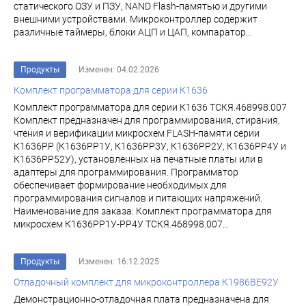
статического ОЗУ и ПЗУ, NAND Flash-памятью и другими
внешними устройствами. Микроконтроллер содержит
различные таймеры, блоки АЦП и ЦАП, компаратор...
Продукты
Изменен: 04.02.2026
Комплект программатора для серии К1636
Комплект программатора для серии К1636 ТСКЯ.468998.007
Комплект предназначен для программирования, стирания,
чтения и верификации микросхем FLASH-памяти серии
К1636РР (К1636РР1У, К1636РР3У, К1636РР2У, К1636РР4У и
К1636РР52У), установленных на печатные платы или в
адаптеры для программирования. Программатор
обеспечивает формирование необходимых для
программирования сигналов и питающих напряжений.
Наименование для заказа: Комплект программатора для
микросхем К1636РР1У-РР4У ТСКЯ.468998.007...
Продукты
Изменен: 16.12.2025
Отладочный комплект для микроконтроллера К1986ВЕ92У
Демонстрационно-отладочная плата предназначена для