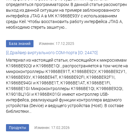
определяться программатором. В данной статье рассмотрен
выход из данной ситуации на примере заблокированного
интерфейса JTAG A в МК К1986BE93У с использованием
среды Keil. Чтобы восстановить работу интерфейса JTAG A,
необходимо стереть зашитую...
База знаний
Изменен: 17.12.2025
[i] Драйвер виртуального COM-порта [ID: 24470]
Материал из настоящей статьи, относящийся к микросхемам
К1986ВЕ92QI и К1986ВЕ1QI , распространяется в том числе на
микроконтроллеры К1986ВЕ91Т, К1986ВЕ92У, К1986ВЕ92У1,
К1986ВЕ93У, К1986ВЕ94Т, К1986ВЕ92FI, К1986ВЕ92F1I,
К1986ВЕ94GI и К1986ВЕ1Т, К1986ВЕ1АТ, К1986ВЕ1FI,
К1986ВЕ1GI Микроконтроллеры К1986ВЕ1QI, К1986ВЕ92QI,
К1901ВЦ1GI и К1986ВК01GI имеют контроллер USB-
интерфейса, реализующий функции контроллера ведомого
устройства (Device) и ведущего устройства (Host). В составе
библиотеки...
Продукты
Изменен: 17.02.2026