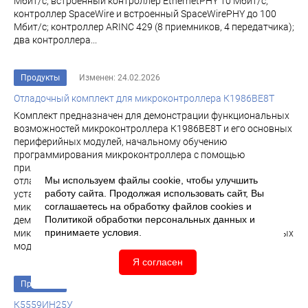
Мбит/с; встроенный контроллер EthernetPHY 10 Мбит/с;
контроллер SpaceWire и встроенный SpaceWirePHY до 100
Мбит/с; контроллер ARINC 429 (8 приемников, 4 передатчика);
два контроллера...
Продукты
Изменен: 24.02.2026
Отладочный комплект для микроконтроллера К1986ВЕ8Т
Комплект предназначен для демонстрации функциональных
возможностей микроконтроллера К1986ВЕ8Т и его основных
периферийных модулей, начальному обучению
программирования микроконтроллера с помощью
прилагаемой демонстрационной программы, а также
Мы используем файлы cookie, чтобы улучшить
отладки собственных проектов с применением
работу сайта. Продолжая использовать сайт, Вы
установленных на плате блоков. Отладочный комплект для
соглашаетесь на обработку файлов
cookies
и
микроконтроллера К1986ВЕ8Т Комплект предназначен для
Политикой обработки персональных данных
и
демонстрации функциональных возможностей
принимаете условия.
микроконтроллера К1986ВЕ8Т и его основных периферийных
модулей...
Я согласен
Продукты
Изменен: 06.05.2026
К5559ИН25У