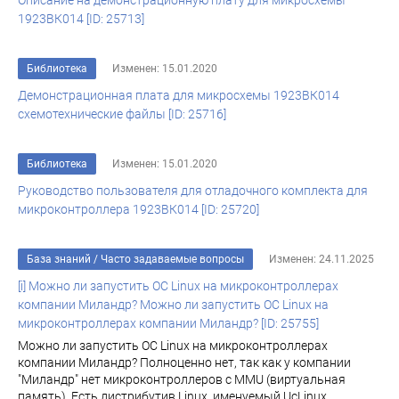
Описание на демонстрационную плату для микросхемы
1923ВК014 [ID: 25713]
Библиотека
Изменен: 15.01.2020
Демонстрационная плата для микросхемы 1923ВК014
схемотехнические файлы [ID: 25716]
Библиотека
Изменен: 15.01.2020
Руководство пользователя для отладочного комплекта для
микроконтроллера 1923ВК014 [ID: 25720]
База знаний
/
Часто задаваемые вопросы
Изменен: 24.11.2025
[i] Можно ли запустить ОС Linux на микроконтроллерах
компании Миландр? Можно ли запустить ОС Linux на
микроконтроллерах компании Миландр? [ID: 25755]
Можно ли запустить ОС Linux на микроконтроллерах
компании Миландр? Полноценно нет, так как у компании
"Миландр" нет микроконтроллеров с MMU (виртуальная
память). Есть дистрибутив Linux, именуемый UcLinux,