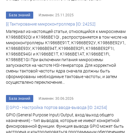
База знаний
Изменен: 25.11.2025
[i] Тактирование микроконтроллера [ID: 24252]
Материал из настоящей статьи, относящийся к микросхемам
К1986ВЕ92QI и К1986ВЕ1QI , распространяется в том числе на
микроконтроллеры К1986ВЕ91Т, К1986ВЕ92У, К1986ВЕ92У1,
К1986ВЕ93У, К1986ВЕ94Т, К1986ВЕ92FI, К1986ВЕ92F1I,
К1986ВЕ94GI и К1986ВЕ1Т, К1986ВЕ1АТ, К1986ВЕ1FI,
К1986ВЕ1GI При включении питания микросхемы
запускаются на частоте HSI-генератора. Для корректной
смены тактовой частоты ядра сначала должны быть
сформированы необходимые тактовые частоты, и затем
осуществлено переключение...
База знаний
Изменен: 30.06.2026
[i] GPIO - Настройка портов ввода-вывода [ID: 24254]
GPIO (General Purpose Input/Output, вход/выход общего
назначения) - тип выводов, которые не имеют конкретной
фиксированной функции. Функция вывода GPIO может быть
настроена и контролироваться программным обеспечением.