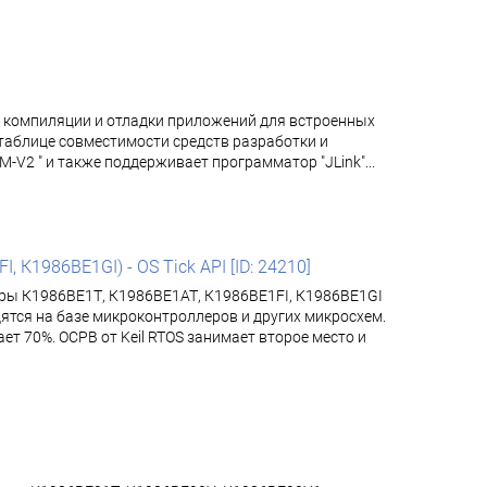
, компиляции и отладки приложений для встроенных
 таблице совместимости средств разработки и
2 " и также поддерживает программатор "JLink"...
К1986ВЕ1GI) - OS Tick API [ID: 24210]
еры К1986ВЕ1Т, К1986ВЕ1АТ, К1986ВЕ1FI, К1986ВЕ1GI
тся на базе микроконтроллеров и других микросхем.
т 70%. ОСРВ от Keil RTOS занимает второе место и