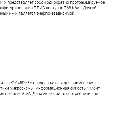
РТ1У представляет собой однократно программируемое
онфигурирования ПЛИС доступно 768 Кбит. Другой
чных им и является энергонезависимой.
альные К1645РУ5У предназначены для применения в
стики микросхемы: Информационная емкость 4 Мбит
ния не более 5 мА; Динамический ток потребления не