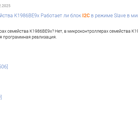
2.2025
йства К1986ВЕ9x Работает ли блок
I2C
в режиме Slave в ми
рах семейства К1986ВЕ9х? Нет, в микроконтроллерах семейства К
тся программная реализация.
506]
]