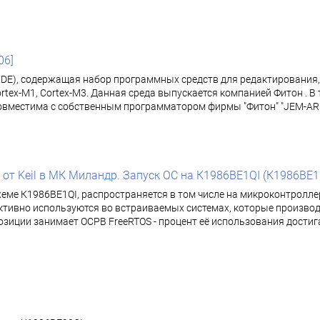
06]
(IDE), содержащая набор программных средств для редактирования
rtex-M1, Cortex-M3. Данная среда выпускается компанией Фитон . В
овместима с собственным программатором фирмы "Фитон" "JEM-ARM-V
т Keil в МК Миландр. Запуск ОС на К1986ВЕ1QI (К1986ВЕ1FI, 
хеме К1986ВЕ1QI, распространяется в том числе на микроконтролл
тивно используются во встраиваемых системах, которые производя
ции занимает ОСРВ FreeRTOS - процент её использования достигае