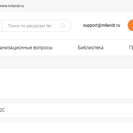
www.milandr.ru
support@milandr.ru
анизационные вопросы
Библиотека
П