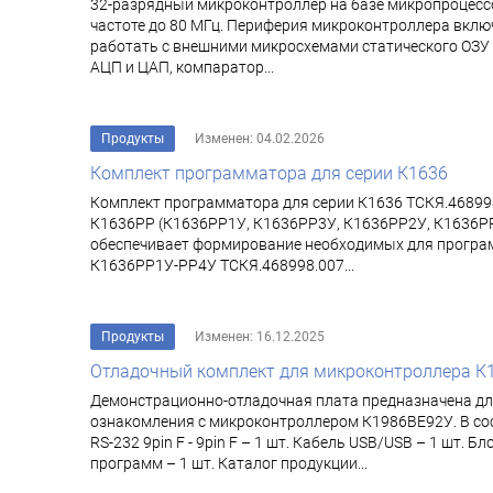
32-разрядный микроконтроллер на базе микропроцессо
частоте до 80 МГц. Периферия микроконтроллера включ
работать с внешними микросхемами статического ОЗУ
АЦП и ЦАП, компаратор...
Продукты
Изменен: 04.02.2026
Комплект программатора для серии К1636
Комплект программатора для серии К1636 ТСКЯ.468998
К1636РР (К1636РР1У, К1636РР3У, К1636РР2У, К1636РР
обеспечивает формирование необходимых для програм
К1636РР1У-РР4У ТСКЯ.468998.007...
Продукты
Изменен: 16.12.2025
Отладочный комплект для микроконтроллера К
Демонстрационно-отладочная плата предназначена д
ознакомления с микроконтроллером К1986ВЕ92У. В сос
RS-232 9pin F - 9pin F – 1 шт. Кабель USB/USB – 1 шт
программ – 1 шт. Каталог продукции...