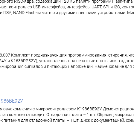
рного RISC-ядра, содержащий 128 КБ памяти программ Flash-типа 
ает контроллер USB-интерфейса, интерфейсы UART, SPI и I2C, конт
 и ПЗУ, NAND Flash-памятью и другими внешними устройствами. М
.007 Комплект предназначен для программирования, стирания, чт
4У и К1636РР52У), установленных на печатные платы или в адап
мирования сигналов и питающих напряжений. Наименование для з
1986ВЕ92У
ля ознакомления с микроконтроллером К1986ВЕ92У Демонстрацион
тав комплекта входит: Отладочная плата – 1 шт. Образец микрок
. Блок питания для отладочной платы – 1 шт. Диск с документацией,