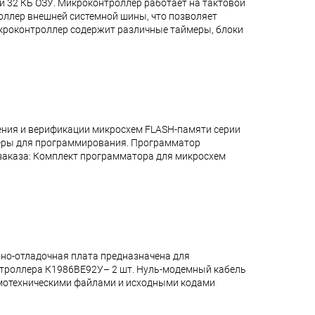
и 32 КБ ОЗУ. Микроконтроллер работает на тактовой
роллер внешней системной шины, что позволяет
икроконтроллер содержит различные таймеры, блоки
ения и верификации микросхем FLASH-памяти серии
теры для программирования. Программатор
аказа: Комплект программатора для микросхем
но-отладочная плата предназначена для
онтроллера К1986ВЕ92У– 2 шт. Нуль-модемный кабель
 схемотехническими файлами и исходными кодами