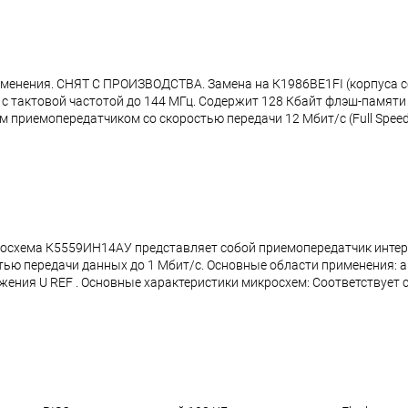
менения. СНЯТ С ПРОИЗВОДСТВА. Замена на К1986ВЕ1FI (корпуса с
с тактовой частотой до 144 МГц. Содержит 128 Кбайт флэш-памяти
приемопередатчиком со скоростью передачи 12 Мбит/с (Full Speed)
осхема К5559ИН14АУ представляет собой приемопередатчик интер
стью передачи данных до 1 Мбит/с. Основные области применения
ия U REF . Основные характеристики микросхем: Соответствует ст