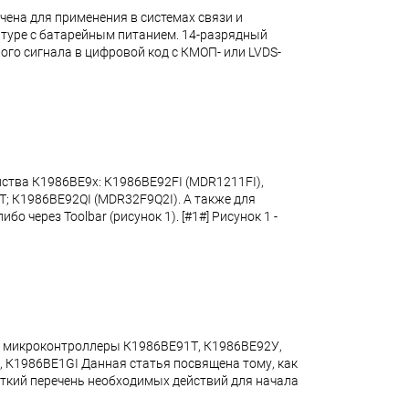
на для применения в системах связи и
атуре с батарейным питанием. 14-разрядный
о сигнала в цифровой код с КМОП- или LVDS-
ейства К1986ВЕ9x: К1986ВЕ92FI (MDR1211FI),
; К1986ВЕ92QI (MDR32F9Q2I). А также для
о через Toolbar (рисунок 1). [#1#] Рисунок 1 -
на микроконтроллеры К1986ВЕ91Т, К1986ВЕ92У,
 К1986ВЕ1GI Данная статья посвящена тому, как
раткий перечень необходимых действий для начала