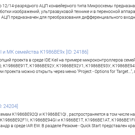
2/14-разрядного АЦП конвейерного типа Микросхемы предназначе
ботки изображений, ультразвуковой технике и в переносной аппар
ЦП предназначен для преобразования дифференциального входног
I и МК семейства К1986ВЕ9x [ID: 24186]
опций проекта в среде IDE Keil на примере микроконтроллеров сем
; К1986ВЕ91Т, К1986ВЕ92У, К1986ВЕ92У1, К1986ВЕ93У, К1986ВЕ94Т
екта можно открыть через меню "Project - Options for Target…", либ
D: 24204]
хемам К1986ВЕ92QI и К1986ВЕ1QI , распространяется в том числе 
К1986ВЕ92F1I, К1986ВЕ94GI и К1986ВЕ1Т, К1986ВЕ1АТ, К1986ВЕ1FI,
др в среде IAR EW. В разделе Резюме - Quick Start представлен к