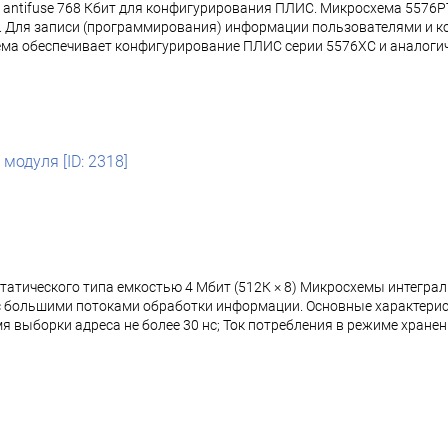
 antifuse 768 Кбит для конфигурирования ПЛИС. Микросхема 5576
. Для записи (программирования) информации пользователями и к
хема обеспечивает конфигурирование ПЛИС серии 5576ХС и аналоги
модуля [ID: 2318]
татического типа емкостью 4 Мбит (512К × 8) Микросхемы интегр
 с большими потоками обработки информации. Основные характери
ремя выборки адреса не более 30 нс; Ток потребления в режиме хране