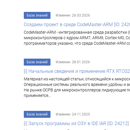
База знаний
Изменен: 26.03.2026
Создаем проект в среде CodeMaster-ARM [ID: 242
CodeMaster-ARM - интегрированная среда разработки 
микроконтроллеров с ядром ARM7, ARM9, Cortex-M0, Co
программаторов указано, что среда CodeMaster-ARM с
База знаний
Изменен: 28.01.2026
[i] Начальные сведения и применение RTX RTOS2 о
Материал из настоящей статьи, относящийся к микрос
Операционные системы реального времени удобны и ак
На рынке ОСРВ для микроконтроллеров лидирующие пози
применяется...
База знаний
Изменен: 24.11.2025
[i] Запуск программы из ОЗУ в IDE IAR [ID: 24212]