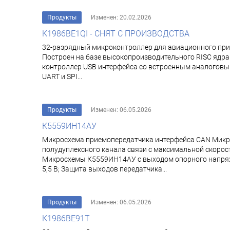
Продукты
Изменен: 20.02.2026
К1986ВЕ1QI - СНЯТ С ПРОИЗВОДСТВА
32-разрядный микроконтроллер для авиационного при
Построен на базе высокопроизводительного RISC ядра 
контроллер USB интерфейса со встроенным аналоговым 
UART и SPI...
Продукты
Изменен: 06.05.2026
К5559ИН14АУ
Микросхема приемопередатчика интерфейса CAN Микр
полудуплексного канала связи с максимальной скоро
Микросхемы К5559ИН14АУ с выходом опорного напряжен
5,5 В; Защита выходов передатчика...
Продукты
Изменен: 06.05.2026
К1986ВЕ91Т