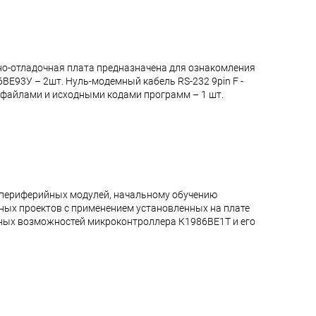
о-отладочная плата предназначена для ознакомления
ВЕ93У – 2шт. Нуль-модемный кабель RS-232 9pin F -
и файлами и исходными кодами программ – 1 шт.
 периферийных модулей, начальному обучению
ых проектов с применением установленных на плате
ных возможностей микроконтроллера К1986ВЕ1Т и его