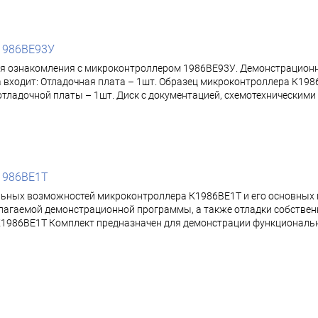
1986ВЕ93У
я ознакомления с микроконтроллером 1986ВЕ93У. Демонстрационн
входит: Отладочная плата – 1шт. Образец микроконтроллера К1986
я отладочной платы – 1шт. Диск с документацией, схемотехническим
1986ВЕ1Т
льных возможностей микроконтроллера К1986ВЕ1Т и его основных
гаемой демонстрационной программы, а также отладки собственн
К1986ВЕ1Т Комплект предназначен для демонстрации функциональ