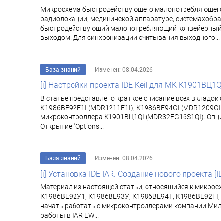
Микросхема быстродействующего малопотребляющего 1
радиолокации, медицинской аппаратуре, системахобра
быстродействующий малопотребляющий конвейерный А
выходом. Для синхронизации считывания выходного...
База знаний
Изменен: 08.04.2026
[i] Настройки проекта IDE Keil для МК К1901ВЦ1Q
В статье представлено краткое описание всех вкладок 
К1986ВЕ92F1I (MDR1211F1I), К1986ВЕ94GI (MDR1209GI)
микроконтроллера К1901ВЦ1QI (MDR32FG16S1QI). Опции про
Открытие "Options...
База знаний
Изменен: 08.04.2026
[i] Установка IDE IAR. Создание нового проекта [I
Материал из настоящей статьи, относящийся к микрос
К1986ВЕ92У1, К1986ВЕ93У, К1986ВЕ94Т, К1986ВЕ92FI, 
начать работать с микроконтроллерами компании Милан
работы в IAR EW...