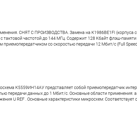
менения. СНЯТ С ПРОИЗВОДСТВА. Замена на К1986ВЕ1FI (корпуса с
с тактовой частотой до 144 МГц. Содержит 128 Кбайт флэш-памяти
приемопередатчиком со скоростью передачи 12 Мбит/с (Full Speed)
осхема К5559ИН14АУ представляет собой приемопередатчик интер
стью передачи данных до 1 Мбит/с. Основные области применения
ия U REF . Основные характеристики микросхем: Соответствует ст