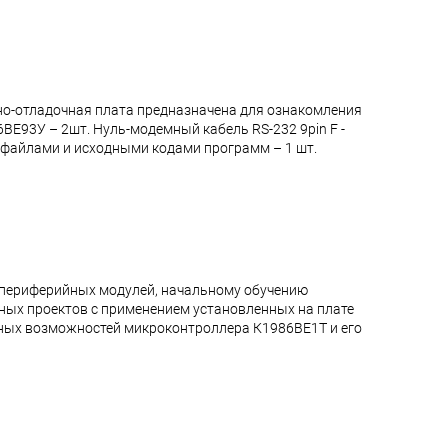
о-отладочная плата предназначена для ознакомления
ВЕ93У – 2шт. Нуль-модемный кабель RS-232 9pin F -
и файлами и исходными кодами программ – 1 шт.
 периферийных модулей, начальному обучению
ых проектов с применением установленных на плате
ных возможностей микроконтроллера К1986ВЕ1Т и его