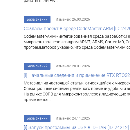
работы в IAR EW...
База знаний
Изменен: 26.03.2026
Создаем проект в среде CodeMaster-ARM [ID: 242
CodeMaster-ARM - интегрированная среда разработки 
микроконтроллеров с ядром ARM7, ARM9, Cortex-M0, Co
программаторов указано, что среда CodeMaster-ARM с
База знаний
Изменен: 28.01.2026
[i] Начальные сведения и применение RTX RTOS2 о
Материал из настоящей статьи, относящийся к микрос
Операционные системы реального времени удобны и ак
На рынке ОСРВ для микроконтроллеров лидирующие пози
применяется...
База знаний
Изменен: 24.11.2025
[i] Запуск программы из ОЗУ в IDE IAR [ID: 24212]