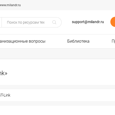
www.milandr.ru
support@milandr.ru
анизационные вопросы
Библиотека
П
nk»