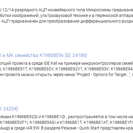
2/14-разрядного АЦП конвейерного типа Микросхемы предназначе
ботки изображений, ультразвуковой технике и в переносной аппар
ЦП предназначен для преобразования дифференциального входног
I и МК семейства К1986ВЕ9x [ID: 24186]
опций проекта в среде IDE Keil на примере микроконтроллеров сем
; К1986ВЕ91Т, К1986ВЕ92У, К1986ВЕ92У1, К1986ВЕ93У, К1986ВЕ94Т
екта можно открыть через меню "Project - Options for Target…", либ
D: 24204]
хемам К1986ВЕ92QI и К1986ВЕ1QI , распространяется в том числе 
К1986ВЕ92F1I, К1986ВЕ94GI и К1986ВЕ1Т, К1986ВЕ1АТ, К1986ВЕ1FI,
др в среде IAR EW. В разделе Резюме - Quick Start представлен к