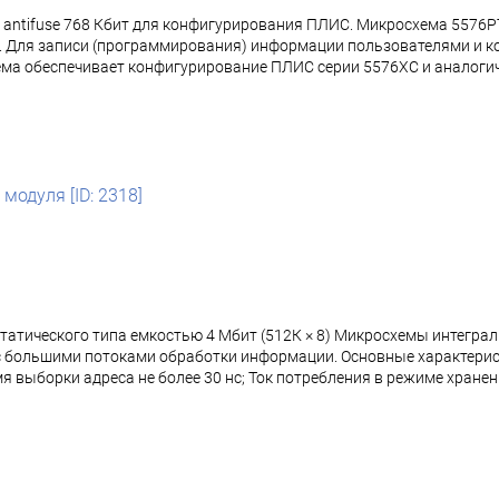
 antifuse 768 Кбит для конфигурирования ПЛИС. Микросхема 5576
. Для записи (программирования) информации пользователями и к
хема обеспечивает конфигурирование ПЛИС серии 5576ХС и аналоги
модуля [ID: 2318]
татического типа емкостью 4 Мбит (512К × 8) Микросхемы интегр
 с большими потоками обработки информации. Основные характери
ремя выборки адреса не более 30 нс; Ток потребления в режиме хране