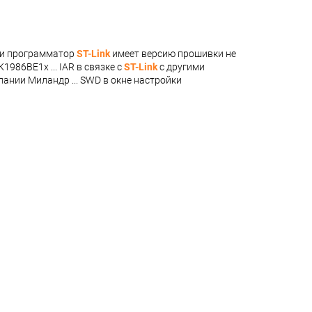
сли программатор
ST-Link
имеет версию прошивки не
986ВЕ1x ... IAR в связке с
ST-Link
с другими
ании Миландр ... SWD в окне настройки