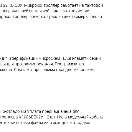
и 32 КБ ОЗУ. Микроконтроллер работает на тактовой
роллер внешней системной шины, что позволяет
икроконтроллер содержит различные таймеры, блоки
ения и верификации микросхем FLASH-памяти серии
теры для программирования. Программатор
аказа: Комплект программатора для микросхем
но-отладочная плата предназначена для
онтроллера К1986ВЕ92У– 2 шт. Нуль-модемный кабель
 схемотехническими файлами и исходными кодами