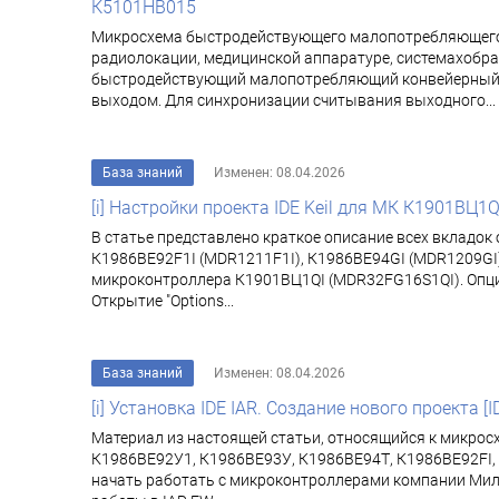
К5101НВ015
Микросхема быстродействующего малопотребляющего 1
радиолокации, медицинской аппаратуре, системахобра
быстродействующий малопотребляющий конвейерный А
выходом. Для синхронизации считывания выходного...
База знаний
Изменен: 08.04.2026
[i] Настройки проекта IDE Keil для МК К1901ВЦ1Q
В статье представлено краткое описание всех вкладок 
К1986ВЕ92F1I (MDR1211F1I), К1986ВЕ94GI (MDR1209GI)
микроконтроллера К1901ВЦ1QI (MDR32FG16S1QI). Опции про
Открытие "Options...
База знаний
Изменен: 08.04.2026
[i] Установка IDE IAR. Создание нового проекта [I
Материал из настоящей статьи, относящийся к микрос
К1986ВЕ92У1, К1986ВЕ93У, К1986ВЕ94Т, К1986ВЕ92FI, 
начать работать с микроконтроллерами компании Милан