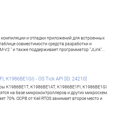
, компиляции и отладки приложений для встроенных
 таблице совместимости средств разработки и
2 " и также поддерживает программатор "JLink"...
К1986ВЕ1GI) - OS Tick API [ID: 24210]
еры К1986ВЕ1Т, К1986ВЕ1АТ, К1986ВЕ1FI, К1986ВЕ1GI
тся на базе микроконтроллеров и других микросхем.
т 70%. ОСРВ от Keil RTOS занимает второе место и