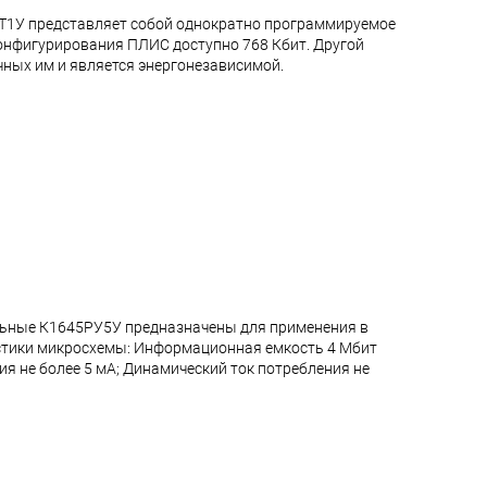
РТ1У представляет собой однократно программируемое
онфигурирования ПЛИС доступно 768 Кбит. Другой
чных им и является энергонезависимой.
альные К1645РУ5У предназначены для применения в
стики микросхемы: Информационная емкость 4 Мбит
ния не более 5 мА; Динамический ток потребления не