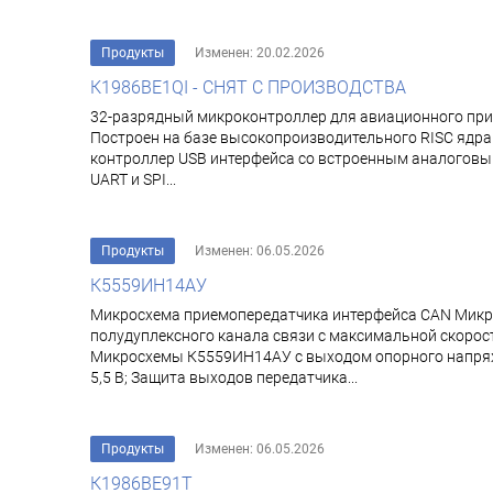
Продукты
Изменен: 20.02.2026
К1986ВЕ1QI - СНЯТ С ПРОИЗВОДСТВА
32-разрядный микроконтроллер для авиационного при
Построен на базе высокопроизводительного RISC ядра 
контроллер USB интерфейса со встроенным аналоговым 
UART и SPI...
Продукты
Изменен: 06.05.2026
К5559ИН14АУ
Микросхема приемопередатчика интерфейса CAN Микр
полудуплексного канала связи с максимальной скоро
Микросхемы К5559ИН14АУ с выходом опорного напряжен
5,5 В; Защита выходов передатчика...
Продукты
Изменен: 06.05.2026
К1986ВЕ91Т