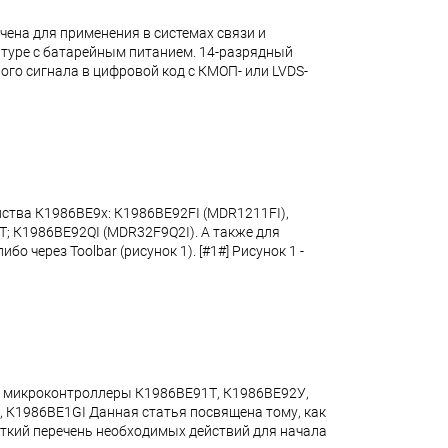
на для применения в системах связи и
атуре с батарейным питанием. 14-разрядный
о сигнала в цифровой код с КМОП- или LVDS-
ейства К1986ВЕ9x: К1986ВЕ92FI (MDR1211FI),
; К1986ВЕ92QI (MDR32F9Q2I). А также для
о через Toolbar (рисунок 1). [#1#] Рисунок 1 -
на микроконтроллеры К1986ВЕ91Т, К1986ВЕ92У,
 К1986ВЕ1GI Данная статья посвящена тому, как
раткий перечень необходимых действий для начала