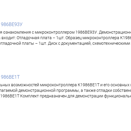
1986ВЕ93У
я ознакомления с микроконтроллером 1986ВЕ93У. Демонстрационн
входит: Отладочная плата – 1шт. Образец микроконтроллера К1986
я отладочной платы – 1шт. Диск с документацией, схемотехническим
1986ВЕ1Т
льных возможностей микроконтроллера К1986ВЕ1Т и его основных
гаемой демонстрационной программы, а также отладки собственн
К1986ВЕ1Т Комплект предназначен для демонстрации функциональ