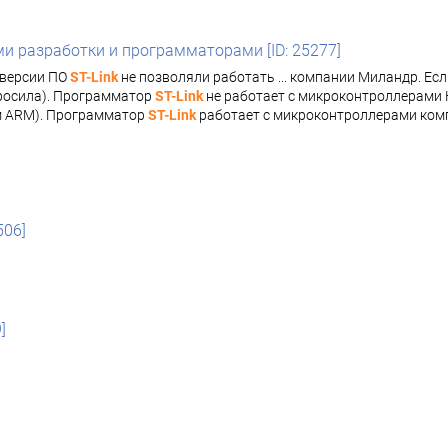
и разработки и программаторами [ID: 25277]
версии ПО
ST-Link
не позволяли работать ... компании Миландр. Е
тросила). Программатор
ST-Link
не работает с микроконтроллерами К1
ом ARM). Программатор
ST-Link
работает с микроконтроллерами комп
506]
]