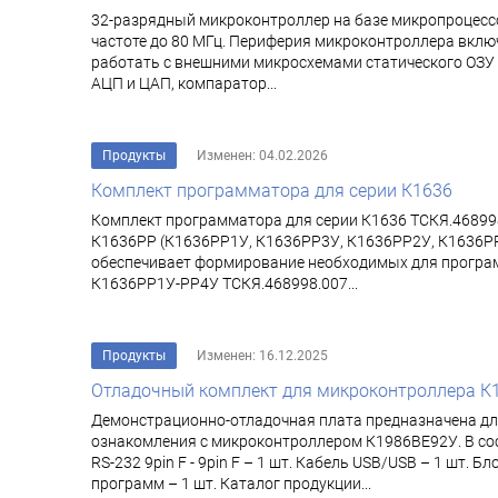
32-разрядный микроконтроллер на базе микропроцессо
частоте до 80 МГц. Периферия микроконтроллера включ
работать с внешними микросхемами статического ОЗУ
АЦП и ЦАП, компаратор...
Продукты
Изменен: 04.02.2026
Комплект программатора для серии К1636
Комплект программатора для серии К1636 ТСКЯ.468998
К1636РР (К1636РР1У, К1636РР3У, К1636РР2У, К1636РР
обеспечивает формирование необходимых для програм
К1636РР1У-РР4У ТСКЯ.468998.007...
Продукты
Изменен: 16.12.2025
Отладочный комплект для микроконтроллера К
Демонстрационно-отладочная плата предназначена д
ознакомления с микроконтроллером К1986ВЕ92У. В сос
RS-232 9pin F - 9pin F – 1 шт. Кабель USB/USB – 1 шт
программ – 1 шт. Каталог продукции...