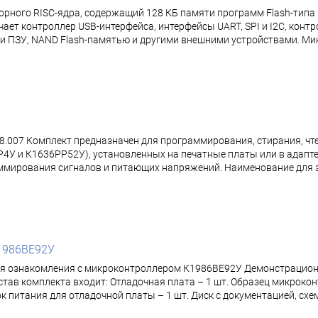
рного RISC-ядра, содержащий 128 КБ памяти программ Flash-типа 
ает контроллер USB-интерфейса, интерфейсы UART, SPI и I2C, конт
 и ПЗУ, NAND Flash-памятью и другими внешними устройствами. М
.007 Комплект предназначен для программирования, стирания, чт
4У и К1636РР52У), установленных на печатные платы или в адап
мирования сигналов и питающих напряжений. Наименование для з
1986ВЕ92У
ля ознакомления с микроконтроллером К1986ВЕ92У Демонстрацион
тав комплекта входит: Отладочная плата – 1 шт. Образец микрок
. Блок питания для отладочной платы – 1 шт. Диск с документацией,