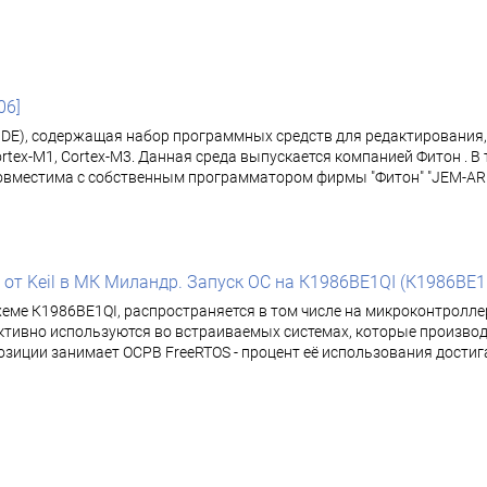
06]
(IDE), содержащая набор программных средств для редактирования
rtex-M1, Cortex-M3. Данная среда выпускается компанией Фитон . В
овместима с собственным программатором фирмы "Фитон" "JEM-ARM-V
т Keil в МК Миландр. Запуск ОС на К1986ВЕ1QI (К1986ВЕ1FI, 
хеме К1986ВЕ1QI, распространяется в том числе на микроконтролл
тивно используются во встраиваемых системах, которые производя
ции занимает ОСРВ FreeRTOS - процент её использования достигае