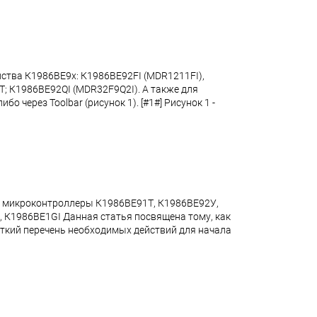
ейства К1986ВЕ9x: К1986ВЕ92FI (MDR1211FI),
; К1986ВЕ92QI (MDR32F9Q2I). А также для
о через Toolbar (рисунок 1). [#1#] Рисунок 1 -
на микроконтроллеры К1986ВЕ91Т, К1986ВЕ92У,
 К1986ВЕ1GI Данная статья посвящена тому, как
раткий перечень необходимых действий для начала