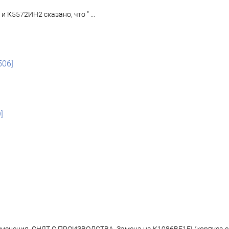
и К5572ИН2 сказано, что " ...
506]
]