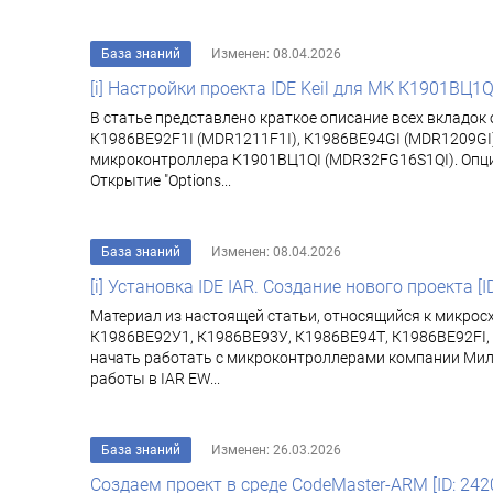
База знаний
Изменен: 08.04.2026
[i] Настройки проекта IDE Keil для МК К1901ВЦ1Q
В статье представлено краткое описание всех вкладок 
К1986ВЕ92F1I (MDR1211F1I), К1986ВЕ94GI (MDR1209GI)
микроконтроллера К1901ВЦ1QI (MDR32FG16S1QI). Опции про
Открытие "Options...
База знаний
Изменен: 08.04.2026
[i] Установка IDE IAR. Создание нового проекта [I
Материал из настоящей статьи, относящийся к микрос
К1986ВЕ92У1, К1986ВЕ93У, К1986ВЕ94Т, К1986ВЕ92FI, 
начать работать с микроконтроллерами компании Милан
работы в IAR EW...
База знаний
Изменен: 26.03.2026
Создаем проект в среде CodeMaster-ARM [ID: 242