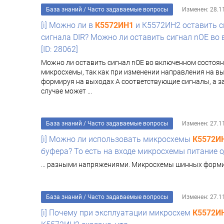
База знаний
/
Часто задаваемые вопросы
Изменен: 28.1
[i] Можно ли в
К5572ИН1
и К5572ИН2 оставить с
сигнала DIR? Можно ли оставить сигнал nOE во
[ID: 28062]
Можно ли оставить сигнал nOE во включенном состоян
микросхемы, так как при изменении направления на в
формируя на выходах А соответствующие сигналы, а за
случае может ...
База знаний
/
Часто задаваемые вопросы
Изменен: 27.1
[i] Можно ли использовать микросхемы
К5572И
буфера? То есть на входе микросхемы питание о
... разными напряжениями. Микросхемы шинных форм
База знаний
/
Часто задаваемые вопросы
Изменен: 27.1
[i] Почему при эксплуатации микросхем
К5572И