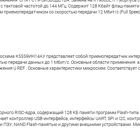
менения. СНЯТ С ПРОИЗВОДСТВА. Замена на К1986ВЕ1FI (корпуса с
с тактовой частотой до 144 МГц. Содержит 128 Кбайт флэш-памяти
приемопередатчиком со скоростью передачи 12 Мбит/с (Full Speed)
осхема К5559ИН14АУ представляет собой приемопередатчик интер
стью передачи данных до 1 Мбит/с. Основные области применения
ия U REF . Основные характеристики микросхем: Соответствует ст
рного RISC-ядра, содержащий 128 КБ памяти программ Flash-типа 
ает контроллер USB-интерфейса, интерфейсы UART, SPI и I2C, конт
 и ПЗУ, NAND Flash-памятью и другими внешними устройствами. М