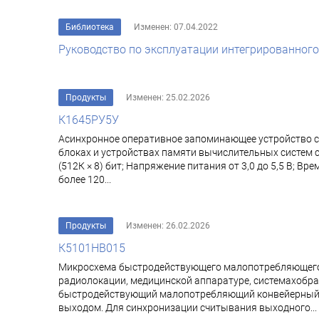
Библиотека
Изменен: 07.04.2022
Руководство по эксплуатации интегрированного 
Продукты
Изменен: 25.02.2026
К1645РУ5У
Асинхронное оперативное запоминающее устройство с
блоках и устройствах памяти вычислительных систем
(512К × 8) бит; Напряжение питания от 3,0 до 5,5 В; В
более 120...
Продукты
Изменен: 26.02.2026
К5101НВ015
Микросхема быстродействующего малопотребляющего 1
радиолокации, медицинской аппаратуре, системахобра
быстродействующий малопотребляющий конвейерный А
выходом. Для синхронизации считывания выходного...