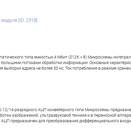
модуля [ID: 2318]
татического типа емкостью 4 Мбит (512К × 8) Микросхемы интегр
 с большими потоками обработки информации. Основные характери
ремя выборки адреса не более 30 нс; Ток потребления в режиме хране
2/14-разрядного АЦП конвейерного типа Микросхемы предназначе
ботки изображений, ультразвуковой технике и в переносной аппар
ЦП предназначен для преобразования дифференциального входног