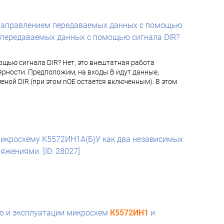
ь направлением передаваемых данных с помощью
м передаваемых данных с помощью сигнала DIR?
щью сигнала DIR? Нет, это внештатная работа
ярности. Предположим, на входы B идут данные,
еной DIR (при этом nOE остается включенным). В этом
микросхему К5572ИН1А(Б)У как два независимых
жениями. [ID: 28027]
ию и эксплуатации микросхем
К5572ИН1
и