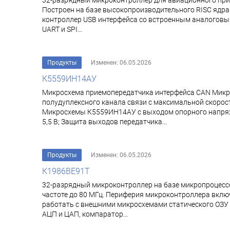
32-разрядный микроконтроллер для авиационного при
Построен на базе высокопроизводительного RISC ядра 
контроллер USB интерфейса со встроенным аналоговым 
UART и SPI...
Продукты
Изменен: 06.05.2026
К5559ИН14АУ
Микросхема приемопередатчика интерфейса CAN Микр
полудуплексного канала связи с максимальной скоро
Микросхемы К5559ИН14АУ с выходом опорного напряжен
5,5 В; Защита выходов передатчика...
Продукты
Изменен: 06.05.2026
К1986ВЕ91Т
32-разрядный микроконтроллер на базе микропроцессо
частоте до 80 МГц. Периферия микроконтроллера включ
работать с внешними микросхемами статического ОЗУ
АЦП и ЦАП, компаратор...