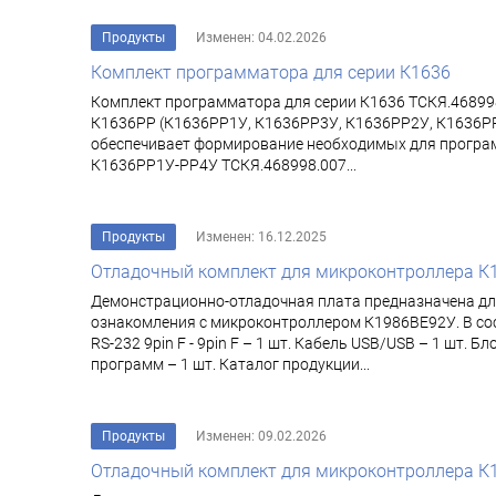
Продукты
Изменен: 04.02.2026
Комплект программатора для серии К1636
Комплект программатора для серии К1636 ТСКЯ.468998
К1636РР (К1636РР1У, К1636РР3У, К1636РР2У, К1636РР
обеспечивает формирование необходимых для програм
К1636РР1У-РР4У ТСКЯ.468998.007...
Продукты
Изменен: 16.12.2025
Отладочный комплект для микроконтроллера К
Демонстрационно-отладочная плата предназначена д
ознакомления с микроконтроллером К1986ВЕ92У. В сос
RS-232 9pin F - 9pin F – 1 шт. Кабель USB/USB – 1 шт
программ – 1 шт. Каталог продукции...
Продукты
Изменен: 09.02.2026
Отладочный комплект для микроконтроллера К