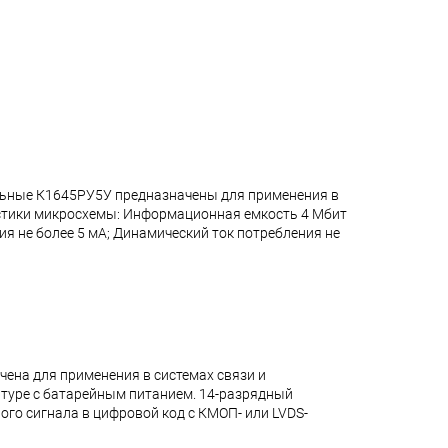
альные К1645РУ5У предназначены для применения в
стики микросхемы: Информационная емкость 4 Мбит
ния не более 5 мА; Динамический ток потребления не
на для применения в системах связи и
атуре с батарейным питанием. 14-разрядный
о сигнала в цифровой код с КМОП- или LVDS-