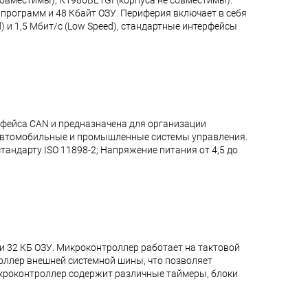
овместимы), К1986ВЕ1GI (корпуса не совместимы).
 программ и 48 Кбайт ОЗУ. Периферия включает в себя
 и 1,5 Мбит/с (Low Speed), стандартные интерфейсы
фейса CAN и предназначена для организации
: автомобильные и промышленные системы управления.
андарту ISO 11898-2; Напряжение питания от 4,5 до
и 32 КБ ОЗУ. Микроконтроллер работает на тактовой
роллер внешней системной шины, что позволяет
икроконтроллер содержит различные таймеры, блоки