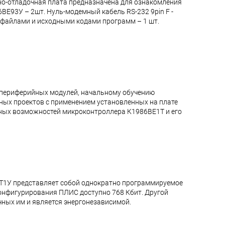
о-отладочная плата предназначена для ознакомления
ВЕ93У – 2шт. Нуль-модемный кабель RS-232 9pin F -
и файлами и исходными кодами программ – 1 шт.
 периферийных модулей, начальному обучению
ых проектов с применением установленных на плате
ных возможностей микроконтроллера К1986ВЕ1Т и его
РТ1У представляет собой однократно программируемое
онфигурирования ПЛИС доступно 768 Кбит. Другой
чных им и является энергонезависимой.