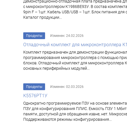
Демонстрационно-отладочная плата предназначена дл
с микроконтроллером К1986ВЕ93У. В состав комплекта 
9pin F – 1шт. Кабель USB/USB – 1шт. Блок питания дл
Каталог продукции...
Продукты
Изменен: 24.02.2026
Отладочный комплект для микроконтроллера К
Комплект предназначен для демонстрации функциона
программирования микроконтроллера с помощью прила
блоков. Отладочный комплект для микроконтроллера 
основных периферийных модулей...
Продукты
Изменен: 02.03.2026
К5576РТ1У
Однократно программируемое ПЗУ на основе элемента
ПЗУ для конфигурирования ПЛИС. Емкость ПЗУ 1 Мбит
памяти, доступной для обращения извне, нет. Микрос
Поддерживаются режимы конфигурирования...