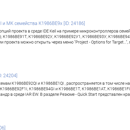
I и МК семейства К1986ВЕ9x [ID: 24186]
опций проекта в среде IDE Keil на примере микроконтроллеров сем
; К1986ВЕ91Т, К1986ВЕ92У, К1986ВЕ92У1, К1986ВЕ93У, К1986ВЕ94Т
екта можно открыть через меню "Project - Options for Target…", либ
D: 24204]
хемам К1986ВЕ92QI и К1986ВЕ1QI , распространяется в том числе 
К1986ВЕ92F1I, К1986ВЕ94GI и К1986ВЕ1Т, К1986ВЕ1АТ, К1986ВЕ1FI,
др в среде IAR EW. В разделе Резюме - Quick Start представлен к
06]