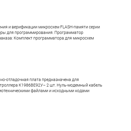
ения и верификации микросхем FLASH-памяти серии
теры для программирования. Программатор
аказа: Комплект программатора для микросхем
но-отладочная плата предназначена для
онтроллера К1986ВЕ92У– 2 шт. Нуль-модемный кабель
 схемотехническими файлами и исходными кодами