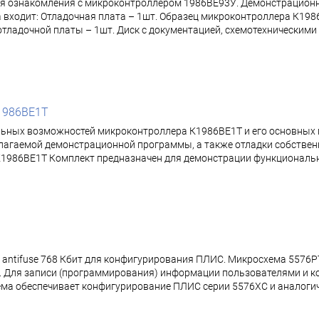
я ознакомления с микроконтроллером 1986ВЕ93У. Демонстрационн
входит: Отладочная плата – 1шт. Образец микроконтроллера К1986
я отладочной платы – 1шт. Диск с документацией, схемотехническим
1986ВЕ1Т
льных возможностей микроконтроллера К1986ВЕ1Т и его основных
гаемой демонстрационной программы, а также отладки собственн
К1986ВЕ1Т Комплект предназначен для демонстрации функциональ
 antifuse 768 Кбит для конфигурирования ПЛИС. Микросхема 5576
. Для записи (программирования) информации пользователями и к
хема обеспечивает конфигурирование ПЛИС серии 5576ХС и аналоги