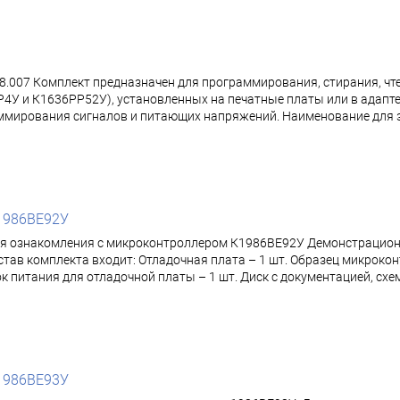
.007 Комплект предназначен для программирования, стирания, чт
4У и К1636РР52У), установленных на печатные платы или в адап
мирования сигналов и питающих напряжений. Наименование для з
1986ВЕ92У
ля ознакомления с микроконтроллером К1986ВЕ92У Демонстрацион
тав комплекта входит: Отладочная плата – 1 шт. Образец микрок
. Блок питания для отладочной платы – 1 шт. Диск с документацией,
1986ВЕ93У