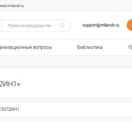
www.milandr.ru
support@milandr.ru
анизационные вопросы
Библиотека
П
72ИН1»