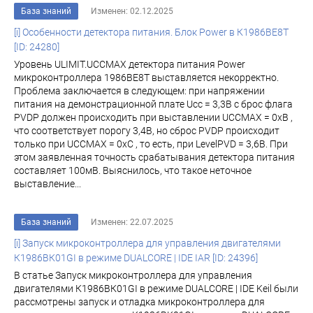
База знаний
Изменен: 02.12.2025
[i] Особенности детектора питания. Блок Power в К1986ВЕ8T
[ID: 24280]
Уровень ULIMIT.UCCMAX детектора питания Power
микроконтроллера 1986ВЕ8Т выставляется некорректно.
Проблема заключается в следующем: при напряжении
питания на демонстрационной плате Ucc = 3,3В с брос флага
PVDP должен происходить при выставлении UCCMAX = 0хВ ,
что соответствует порогу 3,4В, но сброс PVDP происходит
только при UCCMAX = 0хС , то есть, при LevelPVD = 3,6В. При
этом заявленная точность срабатывания детектора питания
составляет 100мВ. Выяснилось, что такое неточное
выставление...
База знаний
Изменен: 22.07.2025
[i] Запуск микроконтроллера для управления двигателями
К1986ВК01GI в режиме DUALCORE | IDE IAR [ID: 24396]
В статье Запуск микроконтроллера для управления
двигателями К1986ВК01GI в режиме DUALCORE | IDE Keil были
рассмотрены запуск и отладка микроконтроллера для