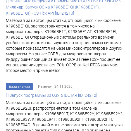
[i] Начальные сведения и применение RTX RTOS2 от Keil в МК
Миландр. Запуск ОС на К1986ВЕ1QI (К1986ВЕ1FI,
К1986ВЕ1GI) - OS Tick API [ID: 24210]
Материал из настоящей статьи, относящийся к микросхеме
К1986ВЕ1QI, распространяется в том числе на
микроконтроллеры К1986ВЕ1Т, К1986ВЕ1АТ, К1986ВЕ1FI,
К1986ВЕ1GI Операционные системы реального времени
удобны и активно используются во встраиваемых системах,
которые производятся на базе микроконтроллеров и других
микросхем. На рынке ОСРВ для микроконтроллеров
лидирующие позиции занимает ОСРВ FreeRTOS - процент её
использования достигает 70%. ОСРВ от Keil RTOS занимает
второе место и применяется...
База знаний
Изменен: 24.11.2025
[i] Запуск программы из ОЗУ в IDE IAR [ID: 24212]
Материал из настоящей статьи, относящийся к микросхеме
К1986ВЕ92QI, распространяется в том числе на
микроконтроллеры К1986ВЕ91Т, К1986ВЕ92У, К1986ВЕ92У1,
К1986ВЕ93У, К1986ВЕ94Т, К1986ВЕ92FI, К1986ВЕ92F1I,
К1986ВЕ94GI В данной статье рассмотрен алгоритм запуска
программы из памяти ОЗУ в среде IAR. Для этих целей