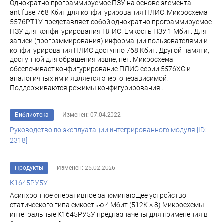
Однократно программируемое ПЗУ на основе элемента
antifuse 768 Кбит для конфигурирования ПЛИС. Микросхема
5576РТ1У представляет собой однократно программируемое
ПЗУ для конфигурирования ПЛИС. Емкость ПЗУ 1 Мбит. Для
записи (программирования) информации пользователями и
конфигурирования ПЛИС доступно 768 Кбит. Другой памяти,
доступной для обращения извне, нет. Микросхема
обеспечивает конфигурирование ПЛИС серии 5576ХС и
аналогичных им и является энергонезависимой.
Поддерживаются режимы конфигурирования...
Библиотека
Изменен: 07.04.2022
Руководство по эксплуатации интегрированного модуля [ID:
2318]
Продукты
Изменен: 25.02.2026
К1645РУ5У
Асинхронное оперативное запоминающее устройство
статического типа емкостью 4 Мбит (512К × 8) Микросхемы
интегральные К1645РУ5У предназначены для применения в