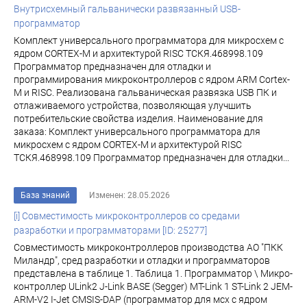
Внутрисхемный гальванически развязанный USB-
программатор
Комплект универсального программатора для микросхем с
ядром CORTEX-M и архитектурой RISC ТСКЯ.468998.109
Программатор предназначен для отладки и
программирования микроконтроллеров с ядром ARM Cortex-
M и RISC. Реализована гальваническая развязка USB ПК и
отлаживаемого устройства, позволяющая улучшить
потребительские свойства изделия. Наименование для
заказа: Комплект универсального программатора для
микросхем с ядром CORTEX-M и архитектурой RISC
ТСКЯ.468998.109 Программатор предназначен для отладки...
База знаний
Изменен: 28.05.2026
[i] Совместимость микроконтроллеров со средами
разработки и программаторами [ID: 25277]
Совместимость микроконтроллеров производства АО "ПКК
Миландр", сред разработки и отладки и программаторов
представлена в таблице 1. Таблица 1. Программатор \ Микро-
контроллер ULink2 J-Link BASE (Segger) MT-Link 1 ST-Link 2 JEM-
ARM-V2 I-Jet CMSIS-DAP (программатор для мсх с ядром