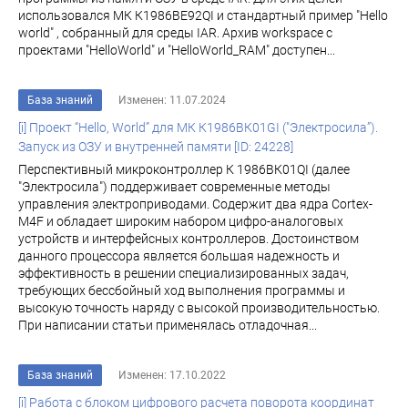
использовался МК К1986ВЕ92QI и стандартный пример "Hello
world" , собранный для среды IAR. Архив workspace с
проектами "HelloWorld" и "HelloWorld_RAM" доступен...
База знаний
Изменен: 11.07.2024
[i] Проект “Hello, World” для МК К1986ВК01GI ("Электросила”).
Запуск из ОЗУ и внутренней памяти [ID: 24228]
Перспективный микроконтроллер К 1986ВК01QI (далее
"Электросила") поддерживает современные методы
управления электроприводами. Содержит два ядра Cortex-
M4F и обладает широким набором цифро-аналоговых
устройств и интерфейсных контроллеров. Достоинством
данного процессора является большая надежность и
эффективность в решении специализированных задач,
требующих бессбойный ход выполнения программы и
высокую точность наряду с высокой производительностью.
При написании статьи применялась отладочная...
База знаний
Изменен: 17.10.2022
[i] Работа с блоком цифрового расчета поворота координат