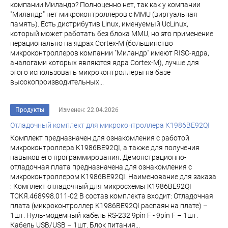
компании Миландр? Полноценно нет, так как у компании
"Миландр" нет микроконтроллеров с MMU (виртуальная
память). Есть дистрибутив Linux, именуемый UcLinux,
который может работать без блока MMU, но это применение
нерационально на ядрах Cortex-M (большинство
микроконтроллеров компании "Миландр" имеют RISC-ядра,
аналогами которых являются ядра Cortex-M), лучше для
этого использовать микроконтроллеры на базе
высокопроизводительных...
Продукты
Изменен: 22.04.2026
Отладочный комплект для микроконтроллера К1986ВЕ92QI
Комплект предназначен для ознакомления с работой
микроконтроллера К1986ВЕ92QI, а также для получения
навыков его программирования. Демонстрационно-
отладочная плата предназначена для ознакомления с
микроконтроллером К1986ВЕ92QI. Наименование для заказа
: Комплект отладочный для микросхемы К1986ВЕ92QI
ТСКЯ.468998.011-02 В состав комплекта входит: Отладочная
плата (микроконтроллер К1986ВЕ92QI распаян на плате) –
1шт. Нуль-модемный кабель RS-232 9pin F - 9pin F – 1шт.
Кабель USB/USB – 1шт. Блок питания...