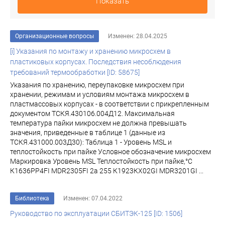
Показать
Организационные вопросы
Изменен: 28.04.2025
[i] Указания по монтажу и хранению микросхем в
пластиковых корпусах. Последствия несоблюдения
требований термообработки [ID: 58675]
Указания по хранению, переупаковке микросхем при
хранении, режимам и условиям монтажа микросхем в
пластмассовых корпусах - в соответствии с прикрепленным
документом ТСКЯ.430106.004Д12. Максимальная
температура пайки микросхем не должна превышать
значения, приведенные в таблице 1 (данные из
ТСКЯ.431000.003Д30): Таблица 1 - Уровень MSL и
теплостойкость при пайке Условное обозначение микросхем
Маркировка Уровень MSL Теплостойкость при пайке,°С
К1636РР4FI MDR2305FI 2а 255 К1923КХ02GI MDR3201GI ...
Библиотека
Изменен: 07.04.2022
Руководство по эксплуатации СБИТЭК-125 [ID: 1506]