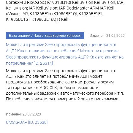
Cortex-M и RISC-арх.) К1901ВЦ1QI Keil uVision Keil uVision; IAR;
Keil uVision; IAR Keil uVision; IAR CodeMaster ARM IAR Keil
uVision; IAR; К1986ВЕ1x (К1986ВЕ1QI, К1986ВЕ1FI,
К1986ВЕ1GI, К1986ВЕ1(A)T) Keil...
База знаний
/
Часто задаваемые вопросы
Изменен: 21.02.2020
Может ли в режиме Sleep продолжать функционировать
АЦП? Как это влияет на потребление? Может ли в режиме
Sleep продолжать функционировать АЦП? Как это влияет на
потребление? [ID: 25314]
Может ли в режиме Sleep продолжать функционировать
АЦП? Как это влияет на потребление? АЦП может
продолжать преобразование, если настроены в режим
тактирования от ADC_CLK, но без возможности
дополнительных задержек, автоматического перебора и т.п.
Потребление снижается примерно в 2 раза от максимума.
Изменен: 28.07.2023
CMSIS-DAP [ID: 25630]