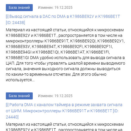
База знаний
Изменен: 19.12.2025
[i] Вывод сигнала в DAC по DMA в К1986ВЕ92У и К1986ВЕ1Т
[ID: 24438]
Материал из настоящей статьи, относящийся к микросхемам
К1986ВЕ92У и К1986ВЕ1Т , распространяется в том числе на
микроконтроллеры К1986ВЕ91Т, К1986ВЕ92QI, К1986ВЕ92У1,
К1986ВЕ93У, К1986ВЕ94Т, К1986ВЕ92FI, К1986ВЕ92F1I,
К1986ВЕ94GI и К1986ВЕ1QI, К1986ВЕ1АТ, К1986ВЕ1FI,
К1986ВЕ1GI DMA удобно использовать для вывода сигнала в
ЦАП. Для того чтобы управлять шкалой времени выводимого
сигнала, значения выходного сигнала должны выводиться
по каким-то временным отсчетам. Для этого обычно
используется...
База знаний
Изменен: 19.12.2025
[i] Работа DMA c каналом таймера в режиме захвата сигнала
от ШИМ. Микроконтроллеры К1986ВЕ91Т и К1986ВЕ1Т [ID:
24440]
Материал из настоящей статьи, относящийся к микросхемам
К1986ВЕ92У и К1986ВЕ1Т , распространяется в том числе на