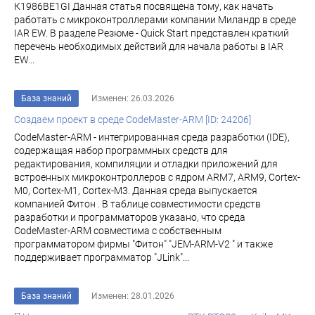
К1986ВЕ1GI Данная статья посвящена тому, как начать
работать с микроконтроллерами компании Миландр в среде
IAR EW. В разделе Резюме - Quick Start представлен краткий
перечень необходимых действий для начала работы в IAR
EW...
База знаний
Изменен: 26.03.2026
Создаем проект в среде CodeMaster-ARM [ID: 24206]
CodeMaster-ARM - интегрированная среда разработки (IDE),
содержащая набор программных средств для
редактирования, компиляции и отладки приложений для
встроенных микроконтроллеров с ядром ARM7, ARM9, Cortex-
M0, Cortex-M1, Cortex-M3. Данная среда выпускается
компанией Фитон . В таблице совместимости средств
разработки и программаторов указано, что среда
CodeMaster-ARM совместима с собственным
программатором фирмы "Фитон" "JEM-ARM-V2 " и также
поддерживает программатор "JLink"...
База знаний
Изменен: 28.01.2026