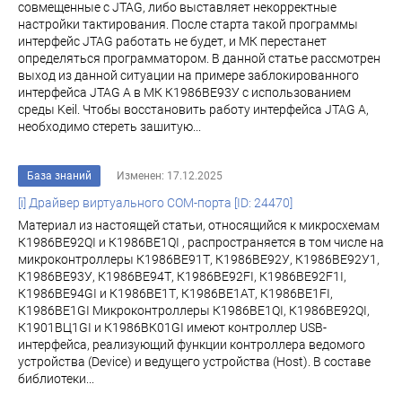
совмещенные с JTAG, либо выставляет некорректные
настройки тактирования. После старта такой программы
интерфейс JTAG работать не будет, и МК перестанет
определяться программатором. В данной статье рассмотрен
выход из данной ситуации на примере заблокированного
интерфейса JTAG A в МК К1986BE93У с использованием
среды Keil. Чтобы восстановить работу интерфейса JTAG A,
необходимо стереть зашитую...
База знаний
Изменен: 17.12.2025
[i] Драйвер виртуального COM-порта [ID: 24470]
Материал из настоящей статьи, относящийся к микросхемам
К1986ВЕ92QI и К1986ВЕ1QI , распространяется в том числе на
микроконтроллеры К1986ВЕ91Т, К1986ВЕ92У, К1986ВЕ92У1,
К1986ВЕ93У, К1986ВЕ94Т, К1986ВЕ92FI, К1986ВЕ92F1I,
К1986ВЕ94GI и К1986ВЕ1Т, К1986ВЕ1АТ, К1986ВЕ1FI,
К1986ВЕ1GI Микроконтроллеры К1986ВЕ1QI, К1986ВЕ92QI,
К1901ВЦ1GI и К1986ВК01GI имеют контроллер USB-
интерфейса, реализующий функции контроллера ведомого
устройства (Device) и ведущего устройства (Host). В составе
библиотеки...