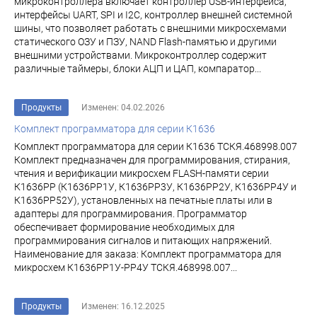
микроконтроллера включает контроллер USB-интерфейса,
интерфейсы UART, SPI и I2C, контроллер внешней системной
шины, что позволяет работать с внешними микросхемами
статического ОЗУ и ПЗУ, NAND Flash-памятью и другими
внешними устройствами. Микроконтроллер содержит
различные таймеры, блоки АЦП и ЦАП, компаратор...
Продукты
Изменен: 04.02.2026
Комплект программатора для серии К1636
Комплект программатора для серии К1636 ТСКЯ.468998.007
Комплект предназначен для программирования, стирания,
чтения и верификации микросхем FLASH-памяти серии
К1636РР (К1636РР1У, К1636РР3У, К1636РР2У, К1636РР4У и
К1636РР52У), установленных на печатные платы или в
адаптеры для программирования. Программатор
обеспечивает формирование необходимых для
программирования сигналов и питающих напряжений.
Наименование для заказа: Комплект программатора для
микросхем К1636РР1У-РР4У ТСКЯ.468998.007...
Продукты
Изменен: 16.12.2025