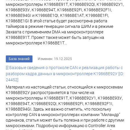
микроконтроллеры К1986ВЕ91Т, К1986ВЕ92QI, К1986ВЕ92У1,
К1986ВЕ93У, К1986ВЕ94Т, К1986ВЕ92FI, К1986ВЕ92F1I,
К1986ВЕ94GI и К1986ВЕ1QI, К1986ВЕ1АТ, К1986ВЕ1FI,
К1986ВЕ1GI В этой статье будет рассмотрена работа
таймеров в режиме генерации сигнала ШИМ и в режиме
Захвата с применением DMA на микроконтроллере
К1986ВЕ91Т. Проект также может быть запущен на
микроконтроллере К1986ВЕ1Т...
База знаний
Изменен: 19.12.2025
[i] Базовые сведения о протоколе CAN и реализация работы с
разбором кадра данных в микроконтроллере К1986BE92У [ID:
24452]
Материал из настоящей статьи, относящийся к микросхемам
К1986ВЕ92У распространяется в том числе на
микроконтроллеры К1986ВЕ91Т, К1986ВЕ92У1, К1986ВЕ93У,
К1986ВЕ94Т, К1986ВЕ92QI, К1986ВЕ92FI, К1986ВЕ92F1I,
К1986ВЕ94GI. Здесь же важно отметить, что поскольку
контроллер CAN в микроконтроллерах компании "Миландр"
одинаков, статья может быть полезна и при работе с другими
микросхемами. Подробную информацию о Controller Area