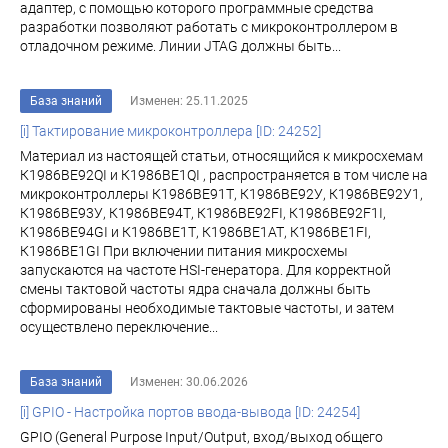
адаптер, с помощью которого программные средства
разработки позволяют работать с микроконтроллером в
отладочном режиме. Линии JTAG должны быть...
База знаний
Изменен: 25.11.2025
[i] Тактирование микроконтроллера [ID: 24252]
Материал из настоящей статьи, относящийся к микросхемам
К1986ВЕ92QI и К1986ВЕ1QI , распространяется в том числе на
микроконтроллеры К1986ВЕ91Т, К1986ВЕ92У, К1986ВЕ92У1,
К1986ВЕ93У, К1986ВЕ94Т, К1986ВЕ92FI, К1986ВЕ92F1I,
К1986ВЕ94GI и К1986ВЕ1Т, К1986ВЕ1АТ, К1986ВЕ1FI,
К1986ВЕ1GI При включении питания микросхемы
запускаются на частоте HSI-генератора. Для корректной
смены тактовой частоты ядра сначала должны быть
сформированы необходимые тактовые частоты, и затем
осуществлено переключение...
База знаний
Изменен: 30.06.2026
[i] GPIO - Настройка портов ввода-вывода [ID: 24254]
GPIO (General Purpose Input/Output, вход/выход общего