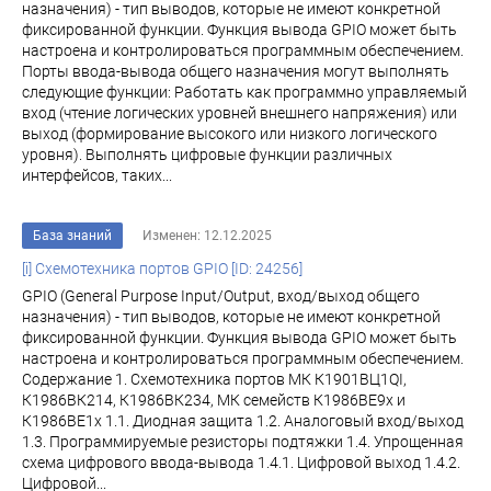
назначения) - тип выводов, которые не имеют конкретной
фиксированной функции. Функция вывода GPIO может быть
настроена и контролироваться программным обеспечением.
Порты ввода-вывода общего назначения могут выполнять
следующие функции: Работать как программно управляемый
вход (чтение логических уровней внешнего напряжения) или
выход (формирование высокого или низкого логического
уровня). Выполнять цифровые функции различных
интерфейсов, таких...
База знаний
Изменен: 12.12.2025
[i] Схемотехника портов GPIO [ID: 24256]
GPIO (General Purpose Input/Output, вход/выход общего
назначения) - тип выводов, которые не имеют конкретной
фиксированной функции. Функция вывода GPIO может быть
настроена и контролироваться программным обеспечением.
Содержание 1. Схемотехника портов МК К1901ВЦ1QI,
К1986ВК214, К1986ВК234, МК семейств К1986ВЕ9x и
К1986ВЕ1x 1.1. Диодная защита 1.2. Аналоговый вход/выход
1.3. Программируемые резисторы подтяжки 1.4. Упрощенная
схема цифрового ввода-вывода 1.4.1. Цифровой выход 1.4.2.
Цифровой...