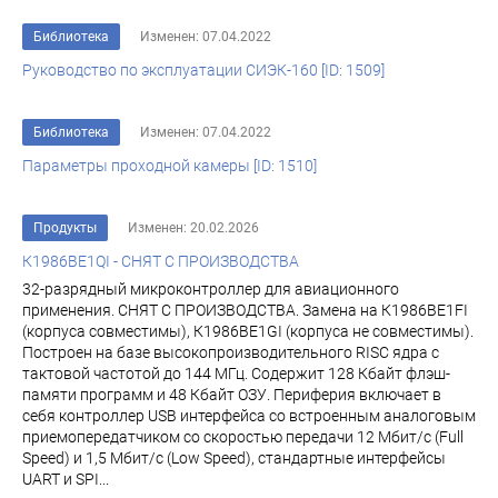
Библиотека
Изменен: 07.04.2022
Руководство по эксплуатации СИЭК-160 [ID: 1509]
Библиотека
Изменен: 07.04.2022
Параметры проходной камеры [ID: 1510]
Продукты
Изменен: 20.02.2026
К1986ВЕ1QI - СНЯТ С ПРОИЗВОДСТВА
32-разрядный микроконтроллер для авиационного
применения. СНЯТ С ПРОИЗВОДСТВА. Замена на К1986ВЕ1FI
(корпуса совместимы), К1986ВЕ1GI (корпуса не совместимы).
Построен на базе высокопроизводительного RISC ядра с
тактовой частотой до 144 МГц. Содержит 128 Кбайт флэш-
памяти программ и 48 Кбайт ОЗУ. Периферия включает в
себя контроллер USB интерфейса со встроенным аналоговым
приемопередатчиком со скоростью передачи 12 Мбит/с (Full
Speed) и 1,5 Мбит/с (Low Speed), стандартные интерфейсы
UART и SPI...