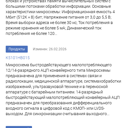
блоках и устройствах памяти вычислительных систем с
большими потоками обработки информации. Основные
характеристики микросхемы: Информационная емкость 4
Мбит (512К × 8) бит; Напряжение питания от 3,0 до 5,5 В;
Время выборки адреса не более 30 нс; Ток потребления в
режиме хранения не более 5 мА; Динамический ток
потребления не более 120...
Продукты
Изменен: 26.02.2026
К5101НВ015
Микросхема быстродействующего малопотребляющего
12/14-разрядного АЦП конвейерного типа Микросхемы
предназначена для применения в системах связи и
радиолокации, медицинской аппаратуре, системахобработки
изображений, ультразвуковой технике и в переносной
аппаратуре с батарейным питанием. 14-разрядный
быстродействующий малопотребляющий конвейерный АЦП
предназначен для преобразования дифференциального
входного сигнала в цифровой код с КМОП- или LVDS-
выходом. Для синхронизации считывания выходного...