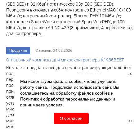
(SEC-DED) и 32 Кбайт статическое ОЗУ ECC (SEC-DED).
Периферия включает в себя: контроллер EthernetMAC 10/100
Мбит/с; встроенный контроллер EthernetPHY 10 Мбит/с;
контроллер SpaceWire и встроенный SpaceWirePHY до 100
Мбит/с; контроллер ARINC 429 (8 приемников, 4 передатчика);
два контроллера...
Продукты
Изменен: 24.02.2026
Отладочный комплект для микроконтроллера К1986ВЕ8Т
Комплект предназначен для демонстрации функциональных
возможностей микроконтроллера К1986ВЕ8Т и его основных
периферийных модулей, начальному обучению
Мы используем файлы cookie, чтобы улучшить
программирования микроконтроллера с помощью
работу сайта. Продолжая использовать сайт, Вы
прилагаемой демонстрационной программы, а также
соглашаетесь на обработку файлов
cookies
и
отладки собственных проектов с применением
Политикой обработки персональных данных
и
установленных на плате блоков. Отладочный комплект для
принимаете условия.
микроконтроллера К1986ВЕ8Т Комплект предназначен для
демонстрации функциональных возможностей
Я согласен
микроконтроллера К1986ВЕ8Т и его основных периферийных
модулей...