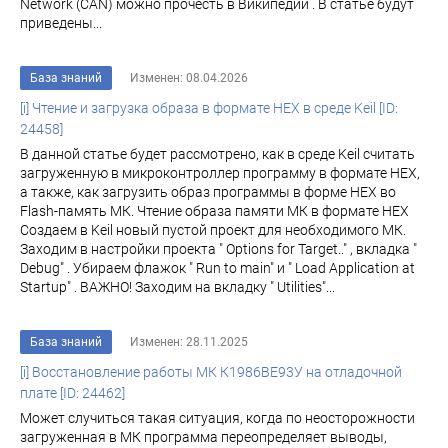
Network (CAN) можно прочесть в Википедии . В статье будут
приведены...
База знаний
Изменен: 08.04.2026
[i] Чтение и загрузка образа в формате HEX в среде Keil [ID:
24458]
В данной статье будет рассмотрено, как в среде Keil считать
загруженную в микроконтроллер программу в формате HEX,
а также, как загрузить образ программы в форме HEX во
Flash-память МК. Чтение образа памяти МК в формате HEX
Создаем в Keil новый пустой проект для необходимого МК.
Заходим в настройки проекта " Options for Target.." , вкладка "
Debug" . Убираем флажок " Run to main" и " Load Application at
Startup" . ВАЖНО! Заходим на вкладку " Utilities"...
База знаний
Изменен: 28.11.2025
[i] Восстановление работы МК К1986ВЕ93У на отладочной
плате [ID: 24462]
Может случиться такая ситуация, когда по неосторожности
загруженная в МК программа переопределяет выводы,