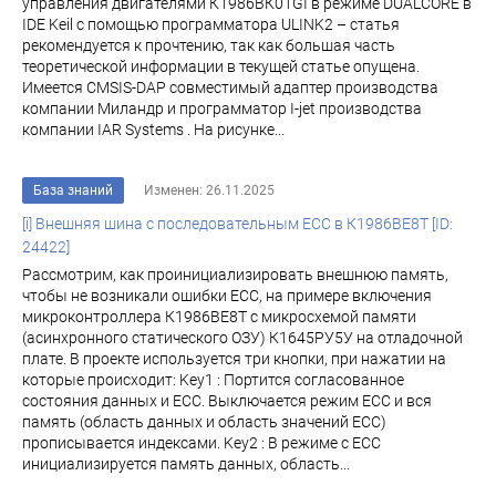
управления двигателями К1986ВК01GI в режиме DUALCORE в
IDE Keil с помощью программатора ULINK2 – статья
рекомендуется к прочтению, так как большая часть
теоретической информации в текущей статье опущена.
Имеется CMSIS-DAP совместимый адаптер производства
компании Миландр и программатор I-jet производства
компании IAR Systems . На рисунке...
База знаний
Изменен: 26.11.2025
[i] Внешняя шина с последовательным ECC в К1986ВЕ8Т [ID:
24422]
Рассмотрим, как проинициализировать внешнюю память,
чтобы не возникали ошибки ECC, на примере включения
микроконтроллера К1986ВЕ8Т с микросхемой памяти
(асинхронного статического ОЗУ) К1645РУ5У на отладочной
плате. В проекте используется три кнопки, при нажатии на
которые происходит: Key1 : Портится согласованное
состояния данных и ECC. Выключается режим ECC и вся
память (область данных и область значений ЕСС)
прописывается индексами. Key2 : В режиме с ECC
инициализируется память данных, область...