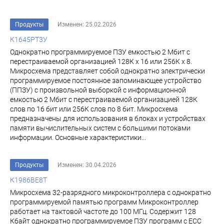
Продукты
Изменен: 25.02.2026
К1645РТ3У
Однократно программируемое ПЗУ емкостью 2 Мбит с
перестраиваемой организацией 128К х 16 или 256К х 8.
Микросхема представляет собой однократно электрически
программируемое постоянное за­поминающее устройство
(ППЗУ) с произвольной выборкой с информационной
емкостью 2 Мбит с пе­рестраиваемой организацией 128К
слов по 16 бит или 256К слов по 8 бит. Микросхема
предназначены для использования в блоках и устройствах
памя­ти вычислительных систем с большими потоками
информации. Основные характеристики...
Продукты
Изменен: 30.04.2026
К1986ВЕ8Т
Микросхема 32-разрядного микроконтроллера с однократно
программируемой памятью программ Микроконтроллер
работает на тактовой частоте до 100 МГц. Содержит 128
Кбайт однократно программируемое ПЗУ программ c ECC