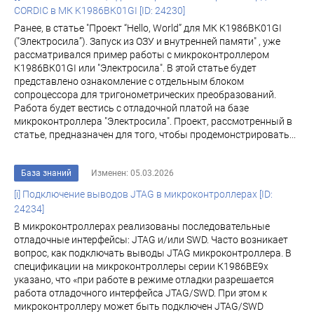
CORDIC в МК K1986ВК01GI [ID: 24230]
Ранее, в статье "Проект “Hello, World” для МК К1986ВК01GI
("Электросила”). Запуск из ОЗУ и внутренней памяти" , уже
рассматривалcя пример работы с микроконтроллером
К1986ВК01GI или "Электросила". В этой статье будет
представлено ознакомление с отдельным блоком
сопроцессора для тригонометрических преобразований.
Работа будет вестись с отладочной платой на базе
микроконтроллера "Электросила". Проект, рассмотренный в
статье, предназначен для того, чтобы продемонстрировать...
База знаний
Изменен: 05.03.2026
[i] Подключение выводов JTAG в микроконтроллерах [ID:
24234]
В микроконтроллерах реализованы последовательные
отладочные интерфейсы: JTAG и/или SWD. Часто возникает
вопрос, как подключать выводы JTAG микроконтроллера. В
спецификации на микроконтроллеры серии К1986ВЕ9х
указано, что «при работе в режиме отладки разрешается
работа отладочного интерфейса JTAG/SWD. При этом к
микроконтроллеру может быть подключен JTAG/SWD