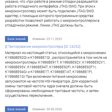
указано, что «при работе в режиме отладки разрешается
работа отладочного интерфейса JTAG/SWD. При этом к
микроконтроллеру может быть подключен JTAG/SWD
адаптер, с помощью которого программные средства
разработки позволяют работать с микроконтроллером в
отладочном режиме. Линии JTAG должны быть...
База знаний
Изменен: 25.11.2025
[i] Тактирование микроконтроллера [ID: 24252]
Материал из настоящей статьи, относящийся к микросхемам
К1986ВЕ92QI и К1986ВЕ1QI , распространяется в том числе на
микроконтроллеры К1986ВЕ91Т, К1986ВЕ92У, К1986ВЕ92У1,
К1986ВЕ93У, К1986ВЕ94Т, К1986ВЕ92FI, К1986ВЕ92F1I,
К1986ВЕ94GI и К1986ВЕ1Т, К1986ВЕ1АТ, К1986ВЕ1FI,
К1986ВЕ1GI При включении питания микросхемы
запускаются на частоте HSI-генератора. Для корректной
смены тактовой частоты ядра сначала должны быть
сформированы необходимые тактовые частоты, и затем
осуществлено переключение...
База знаний
Изменен: 30.06.2026