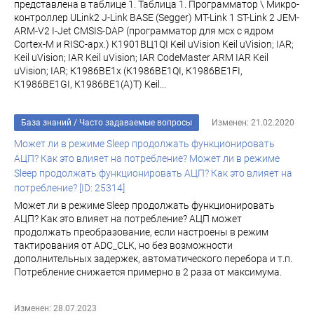
представлена в таблице 1. Таблица 1. Программатор \ Микро-
контроллер ULink2 J-Link BASE (Segger) MT-Link 1 ST-Link 2 JEM-
ARM-V2 I-Jet CMSIS-DAP (программатор для мсх с ядром
Cortex-M и RISC-арх.) К1901ВЦ1QI Keil uVision Keil uVision; IAR;
Keil uVision; IAR Keil uVision; IAR CodeMaster ARM IAR Keil
uVision; IAR; К1986ВЕ1x (К1986ВЕ1QI, К1986ВЕ1FI,
К1986ВЕ1GI, К1986ВЕ1(A)T) Keil...
База знаний
/
Часто задаваемые вопросы
Изменен: 21.02.2020
Может ли в режиме Sleep продолжать функционировать
АЦП? Как это влияет на потребление? Может ли в режиме
Sleep продолжать функционировать АЦП? Как это влияет на
потребление? [ID: 25314]
Может ли в режиме Sleep продолжать функционировать
АЦП? Как это влияет на потребление? АЦП может
продолжать преобразование, если настроены в режим
тактирования от ADC_CLK, но без возможности
дополнительных задержек, автоматического перебора и т.п.
Потребление снижается примерно в 2 раза от максимума.
Изменен: 28.07.2023