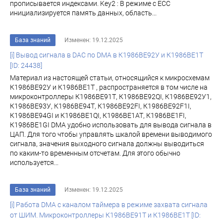
прописывается индексами. Key2 : В режиме с ECC
инициализируется память данных, область...
База знаний
Изменен: 19.12.2025
[i] Вывод сигнала в DAC по DMA в К1986ВЕ92У и К1986ВЕ1Т
[ID: 24438]
Материал из настоящей статьи, относящийся к микросхемам
К1986ВЕ92У и К1986ВЕ1Т , распространяется в том числе на
микроконтроллеры К1986ВЕ91Т, К1986ВЕ92QI, К1986ВЕ92У1,
К1986ВЕ93У, К1986ВЕ94Т, К1986ВЕ92FI, К1986ВЕ92F1I,
К1986ВЕ94GI и К1986ВЕ1QI, К1986ВЕ1АТ, К1986ВЕ1FI,
К1986ВЕ1GI DMA удобно использовать для вывода сигнала в
ЦАП. Для того чтобы управлять шкалой времени выводимого
сигнала, значения выходного сигнала должны выводиться
по каким-то временным отсчетам. Для этого обычно
используется...
База знаний
Изменен: 19.12.2025
[i] Работа DMA c каналом таймера в режиме захвата сигнала
от ШИМ. Микроконтроллеры К1986ВЕ91Т и К1986ВЕ1Т [ID: