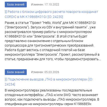
База знаний
Изменен: 17.10.2022
[i] Работа с блоком цифрового расчета поворота координат
CORDIC в МК K1986ВК01GI [ID: 24230]
Ранее, в статье "Проект “Hello, World” для МК К1986ВК01GI
("Электросила”). Запуск из ОЗУ и внутренней памяти" , уже
рассматривалcя пример работы с микроконтроллером
К1986ВК01GI или "Электросила". В этой статье будет
представлено ознакомление с отдельным блоком
сопроцессора для тригонометрических преобразований.
Работа будет вестись с отладочной платой на базе
микроконтроллера "Электросила". Проект, рассмотренный в
статье, предназначен для того, чтобы продемонстрировать...
База знаний
Изменен: 05.03.2026
[i] Подключение выводов JTAG в микроконтроллерах [ID:
24234]
В микроконтроллерах реализованы последовательные
отладочные интерфейсы: JTAG и/или SWD. Часто возникает
вопрос, как подключать выводы JTAG микроконтроллера. В
спецификации на микроконтроллеры серии К1986ВЕ9х