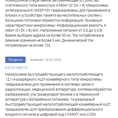
Асинхронное оперативное запоминающее устройство
статического типа емкостью 4 Мбит (512К × 8) Микросхемы
интегральные К1645РУ5У предназначены для применения в
блоках и устройствах памяти вычислительных систем с
большими потоками обработки информации. Основные
характеристики микросхемы: Информационная емкость 4
Мбит (512К × 8) бит; Напряжение питания от 3,0 до 5,5 В;
Время выборки адреса не более 30 нс; Ток потребления в
режиме хранения не более 5 мА; Динамический ток
потребления не более 120...
Продукты
Изменен: 26.02.2026
К5101НВ015
Микросхема быстродействующего малопотребляющего
12/14-разрядного АЦП конвейерного типа Микросхемы
предназначена для применения в системах связи и
радиолокации, медицинской аппаратуре, системахобработки
изображений, ультразвуковой технике и в переносной
аппаратуре с батарейным питанием. 14-разрядный
быстродействующий малопотребляющий конвейерный АЦП
предназначен для преобразования дифференциального
входного сигнала в цифровой код с КМОП- или LVDS-