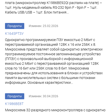
плата (микроконтроллер К1986ВЕ92QI распаян на плате) –
1шт. Нуль-модемный кабель RS-232 9pin F - 9pin F – 1шт.
Кабель USB/USB – 1шт. Блок питания...
Продукты
Изменен: 25.02.2026
К1645РТ3У
Однократно программируемое ПЗУ емкостью 2 Мбит с
перестраиваемой организацией 128К х 16 или 256К х 8.
Микросхема представляет собой однократно электрически
программируемое постоянное за­поминающее устройство
(ППЗУ) с произвольной выборкой с информационной
емкостью 2 Мбит с пе­рестраиваемой организацией 128К
слов по 16 бит или 256К слов по 8 бит. Микросхема
предназначены для использования в блоках и устройствах
памя­ти вычислительных систем с большими потоками
информации. Основные характеристики...
Продукты
Изменен: 30.04.2026
К1986ВЕ8Т
Микросхема 32-разрядного микроконтроллера с однократно