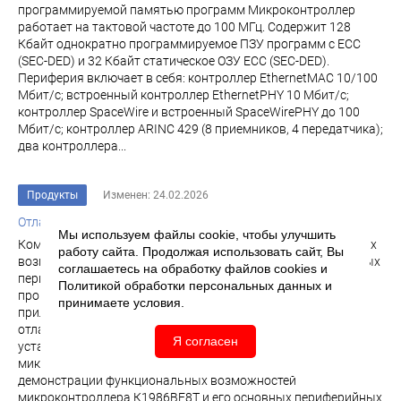
программируемой памятью программ Микроконтроллер
работает на тактовой частоте до 100 МГц. Содержит 128
Кбайт однократно программируемое ПЗУ программ c ECC
(SEC-DED) и 32 Кбайт статическое ОЗУ ECC (SEC-DED).
Периферия включает в себя: контроллер EthernetMAC 10/100
Мбит/с; встроенный контроллер EthernetPHY 10 Мбит/с;
контроллер SpaceWire и встроенный SpaceWirePHY до 100
Мбит/с; контроллер ARINC 429 (8 приемников, 4 передатчика);
два контроллера...
Продукты
Изменен: 24.02.2026
Отладочный комплект для микроконтроллера К1986ВЕ8Т
Мы используем файлы cookie, чтобы улучшить
Комплект предназначен для демонстрации функциональных
работу сайта. Продолжая использовать сайт, Вы
возможностей микроконтроллера К1986ВЕ8Т и его основных
соглашаетесь на обработку файлов
cookies
и
периферийных модулей, начальному обучению
Политикой обработки персональных данных
и
программирования микроконтроллера с помощью
принимаете условия.
прилагаемой демонстрационной программы, а также
отладки собственных проектов с применением
Я согласен
установленных на плате блоков. Отладочный комплект для
микроконтроллера К1986ВЕ8Т Комплект предназначен для
демонстрации функциональных возможностей
микроконтроллера К1986ВЕ8Т и его основных периферийных