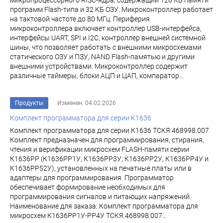
микропроцессорного RISC-ядра, содержащий 128 КБ памяти
программ Flash-типа и 32 КБ ОЗУ. Микроконтроллер работает
на тактовой частоте до 80 МГц. Периферия
микроконтроллера включает контроллер USB-интерфейса,
интерфейсы UART, SPI и I2C, контроллер внешней системной
шины, что позволяет работать с внешними микросхемами
статического ОЗУ и ПЗУ, NAND Flash-памятью и другими
внешними устройствами. Микроконтроллер содержит
различные таймеры, блоки АЦП и ЦАП, компаратор...
Продукты
Изменен: 04.02.2026
Комплект программатора для серии К1636
Комплект программатора для серии К1636 ТСКЯ.468998.007
Комплект предназначен для программирования, стирания,
чтения и верификации микросхем FLASH-памяти серии
К1636РР (К1636РР1У, К1636РР3У, К1636РР2У, К1636РР4У и
К1636РР52У), установленных на печатные платы или в
адаптеры для программирования. Программатор
обеспечивает формирование необходимых для
программирования сигналов и питающих напряжений.
Наименование для заказа: Комплект программатора для
микросхем К1636РР1У-РР4У ТСКЯ.468998.007...