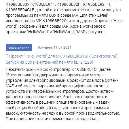
К1986ВЕ93У, К1986ВЕ94Т, К1986ВЕ92FI, К1986ВЕ92F1I,
К1986ВЕ94GI В данной статье рассмотрен алгоритм запуска
программы из памяти ОЗУ в среде IAR. Для этих целей
использовался МК К1986ВЕ92QI и стандартный пример "Hello
world" , собранный для среды IAR. Архив workspace с
проектами "HelloWorld" и "HelloWorld_RAM" доступен...
База знаний
Изменен: 11.07.2024
[i] Проект “Hello, World” для МК К1986ВК01GI ("Электросила”).
Запуск из ОЗУ и внутренней памяти [ID: 24228]
Перспективный микроконтроллер К 1986ВК01QI (далее
"Электросила") поддерживает современные методы
управления электроприводами. Содержит два ядра Cortex-
M4F и обладает широким набором цифро-аналоговых
устройств и интерфейсных контроллеров. Достоинством
данного процессора является большая надежность и
эффективность в решении специализированных задач,
требующих бессбойный ход выполнения программы и
высокую точность наряду с высокой производительностью.
При написании статьи применялась отладочная...