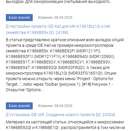
выходом. Для синхронизации считывания выходного...
База знаний
Изменен: 08.04.2026
[i] Настройки проекта IDE Keil для МК К1901ВЦ1QI и МК
семейства К1986ВЕ9x [ID: 24186]
В статье представлено краткое описание всех вкладок опций
проекта в среде IDE Keil на примере микроконтроллеров
семейства К1986ВЕ9x: К1986ВЕ92FI (MDR1211FI),
К1986ВЕ92F1I (MDR1211F1I), К1986ВЕ94GI (MDR1209GI);
К1986ВЕ91Т, К1986ВЕ92У, К1986ВЕ92У1, К1986ВЕ93У,
К1986ВЕ94Т; К1986ВЕ92QI (MDR32F9Q2I). А также для
микроконтроллера К1901ВЦ1QI (MDR32FG16S1QI). Опции
проекта можно открыть через меню "Project - Options for
Target…", либо через Toolbar (рисунок 1). [#1#] Рисунок 1 -
Открытие "Options...
База знаний
Изменен: 08.04.2026
[i] Установка IDE IAR. Создание нового проекта [ID: 24204]
Материал из настоящей статьи, относящийся к микросхемам
К1986ВЕ92QI и К1986ВЕ1QI , распространяется в том числе на