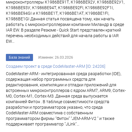
микроконтроллеры К1986ВЕ91Т, К1986ВЕ92У, К1986ВЕ92У1,
К1986ВЕ93У, К1986ВЕ94Т, К1986ВЕ92FI, К1986ВЕ92F1I,
К1986ВЕ94GI и К1986ВЕ1Т, К1986ВЕ1АТ, К1986ВЕ1FI,
К1986ВЕ1GI Данная статья посвящена тому, как начать
работать с микроконтроллерами компании Миландр в среде
IAR EW. В разделе Резюме - Quick Start представлен краткий
перечень необходимых действий для начала работы в IAR
EW...
База знаний
Изменен: 26.03.2026
Создаем проект в среде CodeMaster-ARM [ID: 24206]
CodeMaster-ARM - интегрированная среда разработки (IDE),
содержащая набор программных средств для
редактирования, компиляции и отладки приложений для
встроенных микроконтроллеров с ядром ARM7, ARM9, Cortex-
M0, Cortex-M1, Cortex-M3. Данная среда выпускается
компанией Фитон . В таблице совместимости средств
разработки и программаторов указано, что среда
CodeMaster-ARM совместима с собственным
программатором фирмы "Фитон" "JEM-ARM-V2 " и также
поддерживает программатор "JLink"...