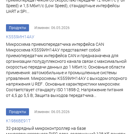
приемопередатчиком со скоростью передачи 12 Мбит/с (Full
Speed) и 1,5 Мбит/с (Low Speed), стандартные интерфейсы
UART и SPI...
Продукты
Изменен: 06.05.2026
К5559ИН14АУ
Микросхема приемопередатчика интерфейса CAN
Микросхема К5559ИН14АУ представляет собой
приемопередатчик интерфейса CAN и предназначена для
организации полудуплексного канала связи с максимальной
скоростью передачи данных до 1 Мбит/с. Основные области
применения: автомобильные и промышленные системы
управления. Микросхемы К5559ИН14АУ с выходом опорного
напряжения U REF . Основные характеристики микросхем:
Соответствует стандарту ISO 11898-2; Напряжение питания
от 4,5 до 5,5 В; Защита выходов передатчика...
Продукты
Изменен: 06.05.2026
К1986ВЕ91Т
32-разрядный микроконтроллер на базе