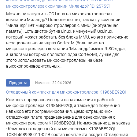
микроконтроллерах компании Миландр? [ID: 25755]
Можно ли запустить ОС Linux на микроконтроллерах
компании Миландр? Полноценно нет, так как у компании
"Миландр" нет микроконтроллеров с MMU (виртуальная
память). Есть дистрибутив Linux, именуемый UcLinux,
который может работать без блока MMU, но это применение
нерационально на ядрах Cortex-M (большинство
микроконтроллеров компании "Миландр" имеют RISC-ядра,
аналогами которых являются ядра Cortex-M), лучше для
этого использовать микроконтроллеры на базе
высокопроизводительных...
Продукты
Изменен: 22.04.2026
Отладочный комплект для микроконтроллера К1986ВЕ92QI
Комплект предназначен для ознакомления с работой
микроконтроллера К1986ВЕ92QI, а также для получения
навыков его программирования. Демонстрационно-
отладочная плата предназначена для ознакомления с
микроконтроллером К1986ВЕ92QI. Наименование для заказа
: Комплект отладочный для микросхемы К1986ВЕ92QI
ТСКЯ.468998.011-02 В состав комплекта входит: Отладочная