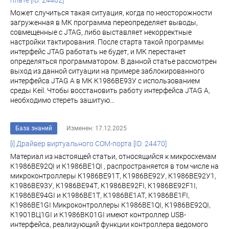
плате [ID: 24462]
Может случиться такая ситуация, когда по неосторожности
загруженная в МК программа переопределяет выводы,
совмещенные с JTAG, либо выставляет некорректные
настройки тактирования. После старта такой программы
интерфейс JTAG работать не будет, и МК перестанет
определяться программатором. В данной статье рассмотрен
выход из данной ситуации на примере заблокированного
интерфейса JTAG A в МК К1986BE93У с использованием
среды Keil. Чтобы восстановить работу интерфейса JTAG A,
необходимо стереть зашитую...
База знаний
Изменен: 17.12.2025
[i] Драйвер виртуального COM-порта [ID: 24470]
Материал из настоящей статьи, относящийся к микросхемам
К1986ВЕ92QI и К1986ВЕ1QI , распространяется в том числе на
микроконтроллеры К1986ВЕ91Т, К1986ВЕ92У, К1986ВЕ92У1,
К1986ВЕ93У, К1986ВЕ94Т, К1986ВЕ92FI, К1986ВЕ92F1I,
К1986ВЕ94GI и К1986ВЕ1Т, К1986ВЕ1АТ, К1986ВЕ1FI,
К1986ВЕ1GI Микроконтроллеры К1986ВЕ1QI, К1986ВЕ92QI,
К1901ВЦ1GI и К1986ВК01GI имеют контроллер USB-
интерфейса, реализующий функции контроллера ведомого