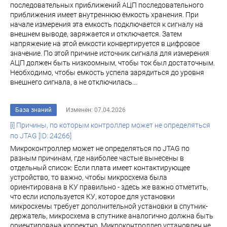
последовательных приближений АЦП последовательного
приближения имеет внутреннюю ёмкость хранения. При
начале измерения эта емкость подключается к сигналу на
внешнем выводе, заряжается и отключается. Затем
напряжение на этой емкости конвертируется в цифровое
значение. По этой причине источник сигнала для измерения
АЦП должен быть низкоомным, чтобы ток был достаточным.
Необходимо, чтобы емкость успела зарядиться до уровня
внешнего сигнала, а не отключилась...
База знаний
Изменен: 07.04.2026
[i] Причины, по которым контроллер может не определяться
по JTAG [ID: 24266]
Микроконтроллер может не определяться по JTAG по
разным причинам, где наиболее частые вынесены в
отдельный список: Если плата имеет контактирующее
устройство, то важно, чтобы микросхема была
ориентирована в КУ правильно - здесь же важно отметить,
что если используется КУ, которое для установки
микросхемы требует дополнительной установки в спутник-
держатель, микросхема в спутнике аналогично должна быть
ориентирована корректно. Микроконтроллер установлен не