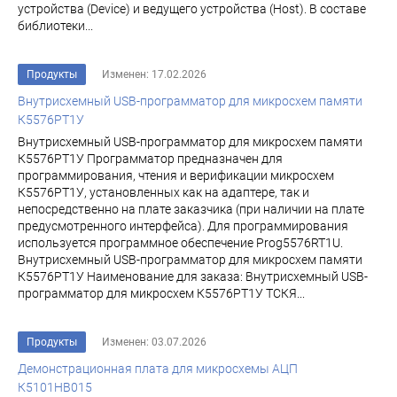
устройства (Device) и ведущего устройства (Host). В составе
библиотеки...
Продукты
Изменен: 17.02.2026
Внутрисхемный USB-программатор для микросхем памяти
К5576РТ1У
Внутрисхемный USB-программатор для микросхем памяти
К5576РТ1У Программатор предназначен для
программирования, чтения и верификации микросхем
К5576РТ1У, установленных как на адаптере, так и
непосредственно на плате заказчика (при наличии на плате
предусмотренного интерфейса). Для программирования
используется программное обеспечение Prog5576RT1U.
Внутрисхемный USB-программатор для микросхем памяти
К5576РТ1У Наименование для заказа: Внутрисхемный USB-
программатор для микросхем К5576РТ1У ТСКЯ...
Продукты
Изменен: 03.07.2026
Демонстрационная плата для микросхемы АЦП
К5101НВ015