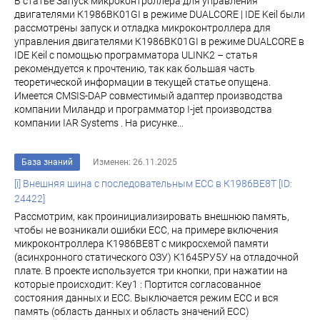
В статье Запуск микроконтроллера для управления
двигателями К1986ВК01GI в режиме DUALCORE | IDE Keil были
рассмотрены запуск и отладка микроконтроллера для
управления двигателями К1986ВК01GI в режиме DUALCORE в
IDE Keil с помощью программатора ULINK2 – статья
рекомендуется к прочтению, так как большая часть
теоретической информации в текущей статье опущена.
Имеется CMSIS-DAP совместимый адаптер производства
компании Миландр и программатор I-jet производства
компании IAR Systems . На рисунке...
База знаний
Изменен: 26.11.2025
[i] Внешняя шина с последовательным ECC в К1986ВЕ8Т [ID:
24422]
Рассмотрим, как проинициализировать внешнюю память,
чтобы не возникали ошибки ECC, на примере включения
микроконтроллера К1986ВЕ8Т с микросхемой памяти
(асинхронного статического ОЗУ) К1645РУ5У на отладочной
плате. В проекте используется три кнопки, при нажатии на
которые происходит: Key1 : Портится согласованное
состояния данных и ECC. Выключается режим ECC и вся
память (область данных и область значений ЕСС)