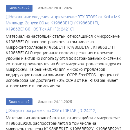
База знаний
Изменен: 28.01.2026
[i] Начальные сведения и применение RTX RTOS2 от Keil в МК
Миландр. Запуск ОС на К1986ВЕ1QI (К1986ВЕ1FI,
К1986ВЕ1GI) - OS Tick API [ID: 24210]
Материал из настоящей статьи, относящийся к микросхеме
К1986ВЕ1QI, распространяется в том числе на
микроконтроллеры К1986ВЕ1Т, К1986ВЕ1АТ, К1986ВЕ1FI,
К1986ВЕ1GI Операционные системы реального времени
удобны и активно используются во встраиваемых системах,
которые производятся на базе микроконтроллеров и других
микросхем. На рынке ОСРВ для микроконтроллеров
лидирующие позиции занимает ОСРВ FreeRTOS - процент её
использования достигает 70%. ОСРВ от Keil RTOS занимает
второе место и применяется...
База знаний
Изменен: 24.11.2025
[i] Запуск программы из ОЗУ в IDE IAR [ID: 24212]
Материал из настоящей статьи, относящийся к микросхеме
К1986ВЕ92QI, распространяется в том числе на
микроконтроллеры К1986ВЕ91Т, К1986ВЕ92У, К1986ВЕ92У1,