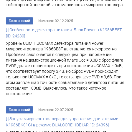
той стороной вверх: обычно маркировка микроконтроллера...
База знаний
Изменен: 02.12.2025
[i] Особенности детектора питания. Блок Power в К1986ВЕ8T
[ID: 24280]
Уровень ULIMIT.UCCMAX детектора питания Power
микроконтроллера 1986ВЕ8Т выставляется некорректно.
Проблема заключается в следующем: при напряжении
питания на демонстрационной плате Ucc = 3,3В с брос флага
PVDP должен происходить при выставлении UCCMAX = 0хВ ,
что соответствует порогу 3,4В, но сброс PVDP происходит
только при UCCMAX = 0хС , то есть, при LevelPVD = 3,6В. При
этом заявленная точность срабатывания детектора питания
составляет 100мВ. Выяснилось, что такое неточное
выставление...
База знаний
Изменен: 22.07.2025
[i] Запуск микроконтроллера для управления двигателями
К1986ВК01GI в режиме DUALCORE | IDE IAR [ID: 24396]