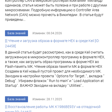
контроллер CAN в микроконтроллерах компании "Миландр"
одинаков, статья может быть полезна и при работе с другими
микросхемами. Подробную информацию о Controller Area
Network (CAN) можно прочесть в Википедии . В статье будут
приведены...
База знаний
Изменен: 08.04.2026
[i] Чтение и загрузка образа в формате HEX в среде Keil [ID:
24458]
В данной статье будет рассмотрено, как в среде Keil считать
загруженную в микроконтроллер программу в формате HEX,
а также, как загрузить образ программы в форме HEX во
Flash-память МК. Чтение образа памяти МК в формате HEX
Создаем в Keil новый пустой проект для необходимого МК.
Заходим в настройки проекта " Options for Target.." , вкладка "
Debug" . Убираем флажок " Run to main" и " Load Application at
Startup" . ВАЖНО! Заходим на вкладку " Utilities"...
База знаний
Изменен: 28.11.2025
[i] Восстановление работы МК К1986ВЕ93У на отладочной