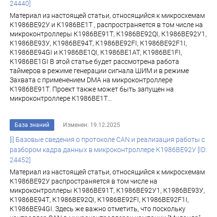
24440]
Материал из настоящей статьи, относящийся к микросхемам
К1986ВЕ92У и К1986ВЕ1Т , распространяется в том числе на
микроконтроллеры К1986ВЕ91Т, К1986ВЕ92QI, К1986ВЕ92У1,
К1986ВЕ93У, К1986ВЕ94Т, К1986ВЕ92FI, К1986ВЕ92F1I,
К1986ВЕ94GI и К1986ВЕ1QI, К1986ВЕ1АТ, К1986ВЕ1FI,
К1986ВЕ1GI В этой статье будет рассмотрена работа
таймеров в режиме генерации сигнала ШИМ и в режиме
Захвата с применением DMA на микроконтроллере
К1986ВЕ91Т. Проект также может быть запущен на
микроконтроллере К1986ВЕ1Т...
База знаний
Изменен: 19.12.2025
[i] Базовые сведения о протоколе CAN и реализация работы с
разбором кадра данных в микроконтроллере К1986BE92У [ID:
24452]
Материал из настоящей статьи, относящийся к микросхемам
К1986ВЕ92У распространяется в том числе на
микроконтроллеры К1986ВЕ91Т, К1986ВЕ92У1, К1986ВЕ93У,
К1986ВЕ94Т, К1986ВЕ92QI, К1986ВЕ92FI, К1986ВЕ92F1I,
К1986ВЕ94GI. Здесь же важно отметить, что поскольку