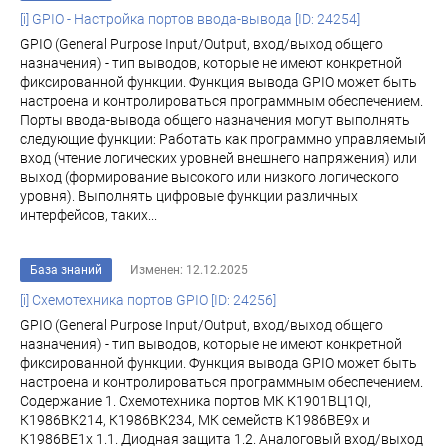
[i] GPIO - Настройка портов ввода-вывода [ID: 24254]
GPIO (General Purpose Input/Output, вход/выход общего
назначения) - тип выводов, которые не имеют конкретной
фиксированной функции. Функция вывода GPIO может быть
настроена и контролироваться программным обеспечением.
Порты ввода-вывода общего назначения могут выполнять
следующие функции: Работать как программно управляемый
вход (чтение логических уровней внешнего напряжения) или
выход (формирование высокого или низкого логического
уровня). Выполнять цифровые функции различных
интерфейсов, таких...
База знаний
Изменен: 12.12.2025
[i] Схемотехника портов GPIO [ID: 24256]
GPIO (General Purpose Input/Output, вход/выход общего
назначения) - тип выводов, которые не имеют конкретной
фиксированной функции. Функция вывода GPIO может быть
настроена и контролироваться программным обеспечением.
Содержание 1. Схемотехника портов МК К1901ВЦ1QI,
К1986ВК214, К1986ВК234, МК семейств К1986ВЕ9x и
К1986ВЕ1x 1.1. Диодная защита 1.2. Аналоговый вход/выход