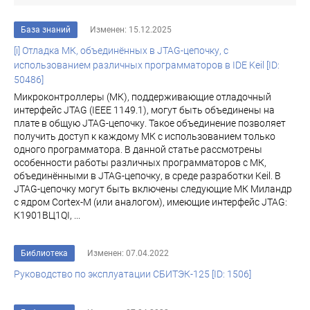
База знаний
Изменен: 15.12.2025
[i] Отладка МК, объединённых в JTAG-цепочку, с
использованием различных программаторов в IDE Keil [ID:
50486]
Микроконтроллеры (МК), поддерживающие отладочный
интерфейс JTAG (IEEE 1149.1), могут быть объединены на
плате в общую JTAG-цепочку. Такое объединение позволяет
получить доступ к каждому МК с использованием только
одного программатора. В данной статье рассмотрены
особенности работы различных программаторов с МК,
объединёнными в JTAG-цепочку, в среде разработки Keil. В
JTAG-цепочку могут быть включены следующие МК Миландр
с ядром Cortex-M (или аналогом), имеющие интерфейс JTAG:
К1901ВЦ1QI, ...
Библиотека
Изменен: 07.04.2022
Руководство по эксплуатации СБИТЭК-125 [ID: 1506]