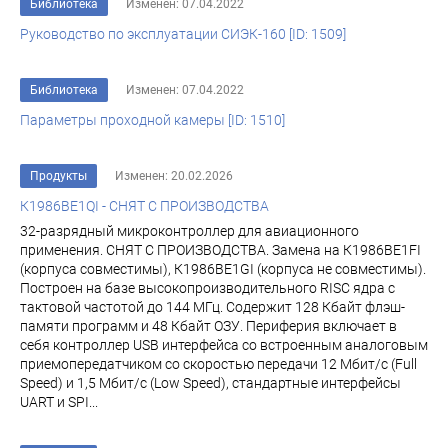
Библиотека
Изменен: 07.04.2022
Руководство по эксплуатации СИЭК-160 [ID: 1509]
Библиотека
Изменен: 07.04.2022
Параметры проходной камеры [ID: 1510]
Продукты
Изменен: 20.02.2026
К1986ВЕ1QI - СНЯТ С ПРОИЗВОДСТВА
32-разрядный микроконтроллер для авиационного
применения. СНЯТ С ПРОИЗВОДСТВА. Замена на К1986ВЕ1FI
(корпуса совместимы), К1986ВЕ1GI (корпуса не совместимы).
Построен на базе высокопроизводительного RISC ядра с
тактовой частотой до 144 МГц. Содержит 128 Кбайт флэш-
памяти программ и 48 Кбайт ОЗУ. Периферия включает в
себя контроллер USB интерфейса со встроенным аналоговым
приемопередатчиком со скоростью передачи 12 Мбит/с (Full
Speed) и 1,5 Мбит/с (Low Speed), стандартные интерфейсы
UART и SPI...