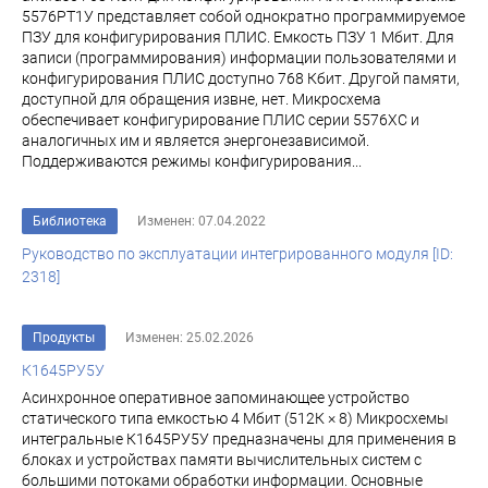
5576РТ1У представляет собой однократно программируемое
ПЗУ для конфигурирования ПЛИС. Емкость ПЗУ 1 Мбит. Для
записи (программирования) информации пользователями и
конфигурирования ПЛИС доступно 768 Кбит. Другой памяти,
доступной для обращения извне, нет. Микросхема
обеспечивает конфигурирование ПЛИС серии 5576ХС и
аналогичных им и является энергонезависимой.
Поддерживаются режимы конфигурирования...
Библиотека
Изменен: 07.04.2022
Руководство по эксплуатации интегрированного модуля [ID:
2318]
Продукты
Изменен: 25.02.2026
К1645РУ5У
Асинхронное оперативное запоминающее устройство
статического типа емкостью 4 Мбит (512К × 8) Микросхемы
интегральные К1645РУ5У предназначены для применения в
блоках и устройствах памяти вычислительных систем с
большими потоками обработки информации. Основные