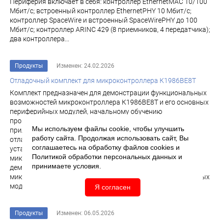
Периферия включает в себя: контроллер EthernetMAC 10/100
Мбит/с; встроенный контроллер EthernetPHY 10 Мбит/с;
контроллер SpaceWire и встроенный SpaceWirePHY до 100
Мбит/с; контроллер ARINC 429 (8 приемников, 4 передатчика);
два контроллера...
Продукты
Изменен: 24.02.2026
Отладочный комплект для микроконтроллера К1986ВЕ8Т
Комплект предназначен для демонстрации функциональных
возможностей микроконтроллера К1986ВЕ8Т и его основных
периферийных модулей, начальному обучению
программирования микроконтроллера с помощью
Мы используем файлы cookie, чтобы улучшить
прилагаемой демонстрационной программы, а также
работу сайта. Продолжая использовать сайт, Вы
отладки собственных проектов с применением
соглашаетесь на обработку файлов
cookies
и
установленных на плате блоков. Отладочный комплект для
Политикой обработки персональных данных
и
микроконтроллера К1986ВЕ8Т Комплект предназначен для
принимаете условия.
демонстрации функциональных возможностей
микроконтроллера К1986ВЕ8Т и его основных периферийных
модулей...
Я согласен
Продукты
Изменен: 06.05.2026