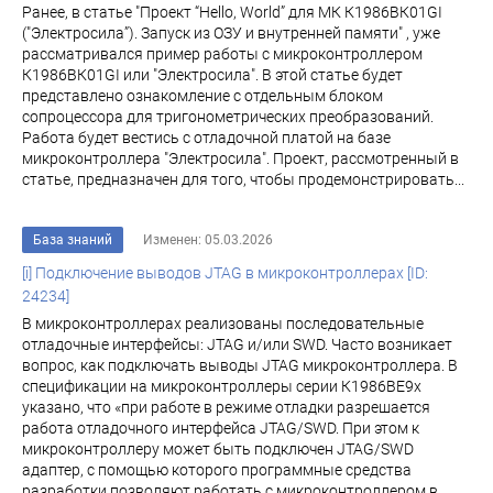
Ранее, в статье "Проект “Hello, World” для МК К1986ВК01GI
("Электросила”). Запуск из ОЗУ и внутренней памяти" , уже
рассматривалcя пример работы с микроконтроллером
К1986ВК01GI или "Электросила". В этой статье будет
представлено ознакомление с отдельным блоком
сопроцессора для тригонометрических преобразований.
Работа будет вестись с отладочной платой на базе
микроконтроллера "Электросила". Проект, рассмотренный в
статье, предназначен для того, чтобы продемонстрировать...
База знаний
Изменен: 05.03.2026
[i] Подключение выводов JTAG в микроконтроллерах [ID:
24234]
В микроконтроллерах реализованы последовательные
отладочные интерфейсы: JTAG и/или SWD. Часто возникает
вопрос, как подключать выводы JTAG микроконтроллера. В
спецификации на микроконтроллеры серии К1986ВЕ9х
указано, что «при работе в режиме отладки разрешается
работа отладочного интерфейса JTAG/SWD. При этом к
микроконтроллеру может быть подключен JTAG/SWD
адаптер, с помощью которого программные средства
разработки позволяют работать с микроконтроллером в