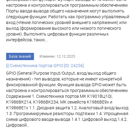
настроена и контролироваться программным обеспечением.
Порты ввода-вывода общего назначения могут выполнять
следующие функции: Работать как программно управляемый
вход (чтение логических уровней внешнего напряжения) или
выход (формирование высокого или низкого логического
уровня). Выполнять цифровые функции различных
интерфейсов, таких...
База знаний
Изменен: 12.12.2025
[i] Схемотехника портов GPIO [ID: 24256]
GPIO (General Purpose Input/Output, вход/выход общего
назначения) - тип выводов, которые не имеют конкретной
фиксированной функции. Функция вывода GPIO может быть
настроена и контролироваться программным обеспечением.
Содержание 1. Схемотехника портов МК К1901ВЦ1QI,
К1986ВК214, К1986ВК234, МК семейств К1986ВЕ9x и
К1986ВЕ1x 1.1. Диодная защита 1.2. Аналоговый вход/выход
1.3. Программируемые резисторы подтяжки 1.4. Упрощенная
схема цифрового ввода-вывода 1.4.1. Цифровой выход 1.4.2.
Цифровой...