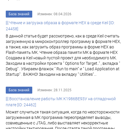
База знаний
Изменен: 08.04.2026
[i] Чтение и загрузка образа в формате HEX в среде Keil [ID:
24458]
В данной статье будет рассмотрено, как в среде Keil считать
загруженную в микроконтроллер программу в формате HEX,
а также, как загрузить образ программы в форме HEX во
Flash-память МК. Чтение образа памяти МК в формате HEX
Создаем в Keil новый пустой проект для необходимого МК.
Заходим в настройки проекта " Options for Target.." , вкладка "
Debug" . Убираем флажок " Run to main" и " Load Application at
Startup" . ВАЖНО! Заходим на вкладку " Utilities"...
База знаний
Изменен: 28.11.2025
[i] Восстановление работы МК К1986ВЕ93У на отладочной
плате [ID: 24462]
Может случиться такая ситуация, когда по неосторожности
загруженная в МК программа переопределяет выводы,
совмещенные с JTAG, либо выставляет некорректные
настройки тактирования. После старта такой программы