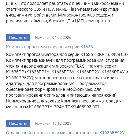
шины, что позволяет работать с внешними микросхемами
статического ОЗУ и ПЗУ, NAND Flash-памятью и другими
внешними устройствами. Микроконтроллер содержит
различные таймеры, блоки АЦП и ЦАП, компаратор...
Продукты
Изменен: 04.02.2026
Комплект программатора для серии К1636
Комплект программатора для серии К1636 ТСКЯ.468998.007
Комплект предназначен для программирования, стирания,
чтения и верификации микросхем FLASH-памяти серии
К1636РР (К1636РР1У, К1636РР3У, К1636РР2У, К1636РР4У и
К1636РР52У), установленных на печатные платы или в
адаптеры для программирования. Программатор
обеспечивает формирование необходимых для
программирования сигналов и питающих напряжений.
Наименование для заказа: Комплект программатора для
микросхем К1636РР1У-РР4У ТСКЯ.468998.007...
Продукты
Изменен: 16.12.2025
Отладочный комплект для микроконтроллера К1986ВЕ92У