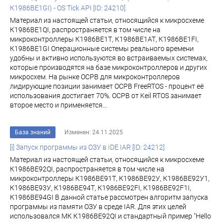
К1986ВЕ1GI) - OS Tick API [ID: 24210]
Материал из настоящей статьи, относящийся к микросхеме
К1986ВЕ1QI, распространяется в том числе на
микроконтроллеры К1986ВЕ1Т, К1986ВЕ1АТ, К1986ВЕ1FI,
К1986ВЕ1GI Операционные системы реального времени
удобны и активно используются во встраиваемых системах,
которые производятся на базе микроконтроллеров и других
микросхем. На рынке ОСРВ для микроконтроллеров
лидирующие позиции занимает ОСРВ FreeRTOS - процент её
использования достигает 70%. ОСРВ от Keil RTOS занимает
второе место и применяется...
База знаний
Изменен: 24.11.2025
[i] Запуск программы из ОЗУ в IDE IAR [ID: 24212]
Материал из настоящей статьи, относящийся к микросхеме
К1986ВЕ92QI, распространяется в том числе на
микроконтроллеры К1986ВЕ91Т, К1986ВЕ92У, К1986ВЕ92У1,
К1986ВЕ93У, К1986ВЕ94Т, К1986ВЕ92FI, К1986ВЕ92F1I,
К1986ВЕ94GI В данной статье рассмотрен алгоритм запуска
программы из памяти ОЗУ в среде IAR. Для этих целей
использовался МК К1986ВЕ92QI и стандартный пример "Hello