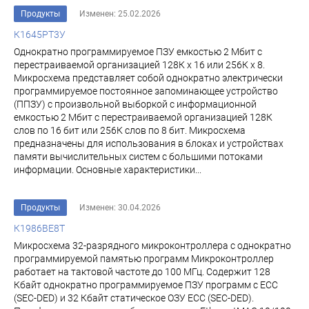
Продукты
Изменен: 25.02.2026
К1645РТ3У
Однократно программируемое ПЗУ емкостью 2 Мбит с
перестраиваемой организацией 128К х 16 или 256К х 8.
Микросхема представляет собой однократно электрически
программируемое постоянное за­поминающее устройство
(ППЗУ) с произвольной выборкой с информационной
емкостью 2 Мбит с пе­рестраиваемой организацией 128К
слов по 16 бит или 256К слов по 8 бит. Микросхема
предназначены для использования в блоках и устройствах
памя­ти вычислительных систем с большими потоками
информации. Основные характеристики...
Продукты
Изменен: 30.04.2026
К1986ВЕ8Т
Микросхема 32-разрядного микроконтроллера с однократно
программируемой памятью программ Микроконтроллер
работает на тактовой частоте до 100 МГц. Содержит 128
Кбайт однократно программируемое ПЗУ программ c ECC
(SEC-DED) и 32 Кбайт статическое ОЗУ ECC (SEC-DED).