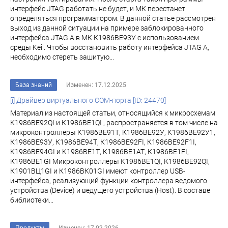
интерфейс JTAG работать не будет, и МК перестанет
определяться программатором. В данной статье рассмотрен
выход из данной ситуации на примере заблокированного
интерфейса JTAG A в МК К1986BE93У с использованием
среды Keil. Чтобы восстановить работу интерфейса JTAG A,
необходимо стереть зашитую...
База знаний
Изменен: 17.12.2025
[i] Драйвер виртуального COM-порта [ID: 24470]
Материал из настоящей статьи, относящийся к микросхемам
К1986ВЕ92QI и К1986ВЕ1QI , распространяется в том числе на
микроконтроллеры К1986ВЕ91Т, К1986ВЕ92У, К1986ВЕ92У1,
К1986ВЕ93У, К1986ВЕ94Т, К1986ВЕ92FI, К1986ВЕ92F1I,
К1986ВЕ94GI и К1986ВЕ1Т, К1986ВЕ1АТ, К1986ВЕ1FI,
К1986ВЕ1GI Микроконтроллеры К1986ВЕ1QI, К1986ВЕ92QI,
К1901ВЦ1GI и К1986ВК01GI имеют контроллер USB-
интерфейса, реализующий функции контроллера ведомого
устройства (Device) и ведущего устройства (Host). В составе
библиотеки...