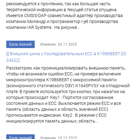
рекомендуется к прочтению, так как большая часть
теоретической информации в текущей статье опущена.
Имеется CMSIS-DAP совместимый адаптер производства
компании Миландр и программатор I-jet производства
компании IAR Systems . На рисунке...
База знаний
Изменен: 26.11.2025
[i] Внешняя шина с последовательным ECC в К1986ВЕ8Т [ID:
24422]
Рассмотрим, как проинициализировать внешнюю память,
чтобы не возникали ошибки ECC, на примере включения
микроконтроллера К1986ВЕ8Т с микросхемой памяти
(асинхронного статического ОЗУ) К1645РУ5У на отладочной
плате. В проекте используется три кнопки, при нажатии на
которые происходит: Key1 : Портится согласованное
состояния данных и ECC. Выключается режим ECC и вся
память (область данных и область значений ЕСС)
прописывается индексами. Key2 : В режиме с ECC
инициализируется память данных, область...
База знаний
Изменен: 19.12.2025