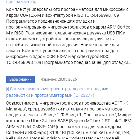
программатор
Комплект универсального программатора для микросхем с
ядром CORTEX-M и архитектурой RISC ТСКЯ.468998.109
Программатор предназначен для отладки и
программирования микроконтроллеров с ядром ARM Cortex-
M и RISC. Реализована гальваническая развязка USB ПК и
отлаживаемого устройства, позволяющая улучшить
потребительские свойства изделия. Наименование для
заказа: Комплект универсального программатора для
микросхем с ядром CORTEX-M и архитектурой RISC
ТСКЯ.468998.109 Программатор предназначен для отладки...
База знаний
Изменен: 28.05.2026
[i] Совместимость микроконтроллеров со средами
разработки и программаторами [ID: 25277]
Совместимость микроконтроллеров производства АО "ПКК
Миландр", сред разработки и отладки и программаторов
представлена в таблице 1. Таблица 1. Программатор \ Микро-
контроллер ULink2 J-Link BASE (Segger) MT-Link 1 ST-Link 2 JEM-
ARM-V2 I-Jet CMSIS-DAP (программатор для мсх с ядром
Cortex-M и RISC-арх.) К1901ВЦ1QI Keil uVision Keil uVision; IAR;
Keil uVision; IAR Keil uVision; IAR CodeMaster ARM IAR Keil