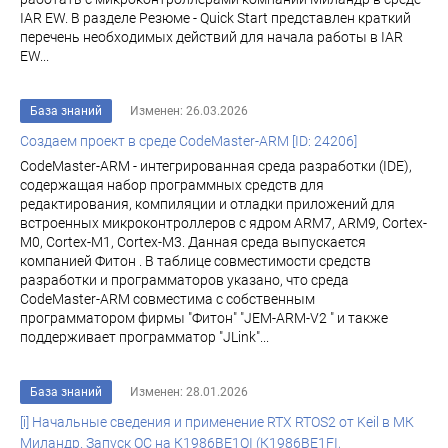
IAR EW. В разделе Резюме - Quick Start представлен краткий
перечень необходимых действий для начала работы в IAR
EW...
База знаний
Изменен: 26.03.2026
Создаем проект в среде CodeMaster-ARM [ID: 24206]
CodeMaster-ARM - интегрированная среда разработки (IDE),
содержащая набор программных средств для
редактирования, компиляции и отладки приложений для
встроенных микроконтроллеров с ядром ARM7, ARM9, Cortex-
M0, Cortex-M1, Cortex-M3. Данная среда выпускается
компанией Фитон . В таблице совместимости средств
разработки и программаторов указано, что среда
CodeMaster-ARM совместима с собственным
программатором фирмы "Фитон" "JEM-ARM-V2 " и также
поддерживает программатор "JLink"...
База знаний
Изменен: 28.01.2026
[i] Начальные сведения и применение RTX RTOS2 от Keil в МК
Миландр. Запуск ОС на К1986ВЕ1QI (К1986ВЕ1FI,