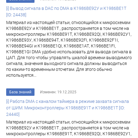
[i] Вывод сигнала в DAC по DMA в К1986ВЕ92У и К1986ВЕ1Т
[ID: 24438]
Материал из настоящей статьи, относящийся к микросхемам
К1986ВЕ92У и К1986ВЕ1Т , распространяется в том числе на
микроконтроллеры К1986ВЕ91Т, К1986ВЕ92QI, К1986ВЕ92У1,
К1986ВЕ93У, К1986ВЕ94Т, К1986ВЕ92FI, К1986ВЕ92F1I,
К1986ВЕ94GI и К1986ВЕ1QI, К1986ВЕ1АТ, К1986ВЕ1FI,
К1986ВЕ1GI DMA удобно использовать для вывода сигнала в
ЦАП. Для того чтобы управлять шкалой времени выводимого
сигнала, значения выходного сигнала должны выводиться
по каким-то временным отсчетам. Для этого обычно
используется...
База знаний
Изменен: 19.12.2025
[i] Работа DMA c каналом таймера в режиме захвата сигнала
от ШИМ. Микроконтроллеры К1986ВЕ91Т и К1986ВЕ1Т [ID:
24440]
Материал из настоящей статьи, относящийся к микросхемам
К1986ВЕ92У и К1986ВЕ1Т , распространяется в том числе на
микроконтроллеры К1986ВЕ91Т, К1986ВЕ92QI, К1986ВЕ92У1,