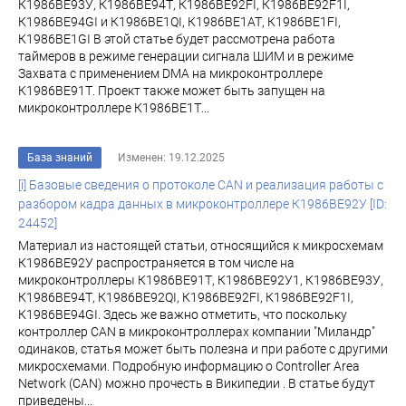
К1986ВЕ93У, К1986ВЕ94Т, К1986ВЕ92FI, К1986ВЕ92F1I,
К1986ВЕ94GI и К1986ВЕ1QI, К1986ВЕ1АТ, К1986ВЕ1FI,
К1986ВЕ1GI В этой статье будет рассмотрена работа
таймеров в режиме генерации сигнала ШИМ и в режиме
Захвата с применением DMA на микроконтроллере
К1986ВЕ91Т. Проект также может быть запущен на
микроконтроллере К1986ВЕ1Т...
База знаний
Изменен: 19.12.2025
[i] Базовые сведения о протоколе CAN и реализация работы с
разбором кадра данных в микроконтроллере К1986BE92У [ID:
24452]
Материал из настоящей статьи, относящийся к микросхемам
К1986ВЕ92У распространяется в том числе на
микроконтроллеры К1986ВЕ91Т, К1986ВЕ92У1, К1986ВЕ93У,
К1986ВЕ94Т, К1986ВЕ92QI, К1986ВЕ92FI, К1986ВЕ92F1I,
К1986ВЕ94GI. Здесь же важно отметить, что поскольку
контроллер CAN в микроконтроллерах компании "Миландр"
одинаков, статья может быть полезна и при работе с другими
микросхемами. Подробную информацию о Controller Area
Network (CAN) можно прочесть в Википедии . В статье будут
приведены...