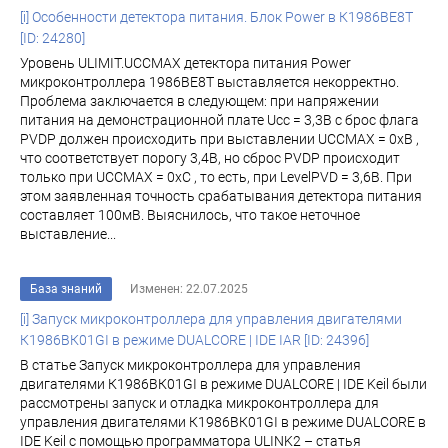
[i] Особенности детектора питания. Блок Power в К1986ВЕ8T
[ID: 24280]
Уровень ULIMIT.UCCMAX детектора питания Power
микроконтроллера 1986ВЕ8Т выставляется некорректно.
Проблема заключается в следующем: при напряжении
питания на демонстрационной плате Ucc = 3,3В с брос флага
PVDP должен происходить при выставлении UCCMAX = 0хВ ,
что соответствует порогу 3,4В, но сброс PVDP происходит
только при UCCMAX = 0хС , то есть, при LevelPVD = 3,6В. При
этом заявленная точность срабатывания детектора питания
составляет 100мВ. Выяснилось, что такое неточное
выставление...
База знаний
Изменен: 22.07.2025
[i] Запуск микроконтроллера для управления двигателями
К1986ВК01GI в режиме DUALCORE | IDE IAR [ID: 24396]
В статье Запуск микроконтроллера для управления
двигателями К1986ВК01GI в режиме DUALCORE | IDE Keil были
рассмотрены запуск и отладка микроконтроллера для
управления двигателями К1986ВК01GI в режиме DUALCORE в
IDE Keil с помощью программатора ULINK2 – статья