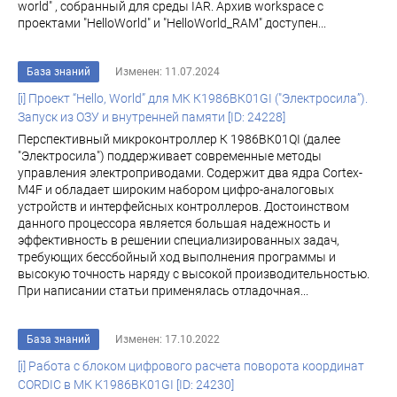
world" , собранный для среды IAR. Архив workspace с
проектами "HelloWorld" и "HelloWorld_RAM" доступен...
База знаний
Изменен: 11.07.2024
[i] Проект “Hello, World” для МК К1986ВК01GI ("Электросила”).
Запуск из ОЗУ и внутренней памяти [ID: 24228]
Перспективный микроконтроллер К 1986ВК01QI (далее
"Электросила") поддерживает современные методы
управления электроприводами. Содержит два ядра Cortex-
M4F и обладает широким набором цифро-аналоговых
устройств и интерфейсных контроллеров. Достоинством
данного процессора является большая надежность и
эффективность в решении специализированных задач,
требующих бессбойный ход выполнения программы и
высокую точность наряду с высокой производительностью.
При написании статьи применялась отладочная...
База знаний
Изменен: 17.10.2022
[i] Работа с блоком цифрового расчета поворота координат
CORDIC в МК K1986ВК01GI [ID: 24230]