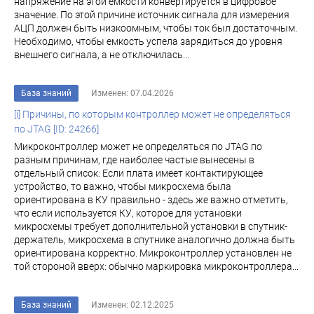
напряжение на этой емкости конвертируется в цифровое
значение. По этой причине источник сигнала для измерения
АЦП должен быть низкоомным, чтобы ток был достаточным.
Необходимо, чтобы емкость успела зарядиться до уровня
внешнего сигнала, а не отключилась...
База знаний
Изменен: 07.04.2026
[i] Причины, по которым контроллер может не определяться
по JTAG [ID: 24266]
Микроконтроллер может не определяться по JTAG по
разным причинам, где наиболее частые вынесены в
отдельный список: Если плата имеет контактирующее
устройство, то важно, чтобы микросхема была
ориентирована в КУ правильно - здесь же важно отметить,
что если используется КУ, которое для установки
микросхемы требует дополнительной установки в спутник-
держатель, микросхема в спутнике аналогично должна быть
ориентирована корректно. Микроконтроллер установлен не
той стороной вверх: обычно маркировка микроконтроллера...
База знаний
Изменен: 02.12.2025