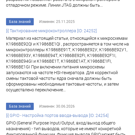
отладочном режиме. Линии JTAG должны быть...
База знаний
Изменен: 25.11.2025
[i] Тактирование микроконтроллера [ID: 24252]
Материал из настоящей статьи, относящийся к микросхемам
К1986ВЕ92QI и К1986ВЕ1QI , распространяется в том числе на
микроконтроллеры К1986ВЕ91Т, К1986ВЕ92У, К1986ВЕ92У1,
К1986ВЕ93У, К1986ВЕ94Т, К1986ВЕ92FI, К1986ВЕ92F1I,
К1986ВЕ94GI и К1986ВЕ1Т, К1986ВЕ1АТ, К1986ВЕ1FI,
К1986ВЕ1GI При включении питания микросхемы
запускаются на частоте HSI-генератора. Для корректной
смены тактовой частоты ядра сначала должны быть
сформированы необходимые тактовые частоты, и затем
осуществлено переключение...
База знаний
Изменен: 30.06.2026
[i] GPIO - Настройка портов ввода-вывода [ID: 24254]
GPIO (General Purpose Input/Output, вход/выход общего
назначения) - тип выводов, которые не имеют конкретной
фиксированной функции. Функция вывода GPIO может быть