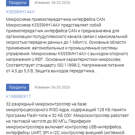
Продукты
Изменен: 06.05.2026
К5559ИН14АУ
Микросхема приемопередатчика интерфейса CAN
Микросхема К5559ИН14АУ представляет собой
приемопередатчик интерфейса CAN и предназначена для
организации полудуплексного канала связи с максимальной
скоростью передачи данных до 1 Мбит/с. Основные области
применения: автомобильные и промышленные системы
управления. Микросхемы К5559ИН14АУ с выходом опорного
напряжения U REF . Основные характеристики микросхем:
Соответствует стандарту ISO 11898-2; Напряжение питания
от 4,5 до 5,5 В; Защита выходов передатчика...
Продукты
Изменен: 06.05.2026
К1986ВЕ91Т
32-разрядный микроконтроллер на базе
микропроцессорного RISC-ядра, содержащий 128 КБ памяти
программ Flash-типа и 32 КБ ОЗУ. Микроконтроллер работает
на тактовой частоте до 80 МГц. Периферия
микроконтроллера включает контроллер USB-интерфейса,
интерфейсы UART, SPI и I2C, контроллер внешней системной