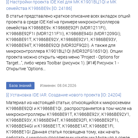
[i] Настройки проекта IDE Keil для МК К1901ВЦ1QI и МК
семейства К1986ВЕ9x [ID: 24186]
В статье представлено краткое описание всех вкладок опций
проекта в среде IDE Keil на примере микроконтроллеров
семейства К1986ВЕ9x: К1986ВЕ92FI (MDR1211FI),
К1986ВЕ92F1I (MDR1211F1I), К1986ВЕ94GI (MDR1209GI);
К1986ВЕ91Т, К1986ВЕ92У, К1986ВЕ92У1, К1986ВЕ93У,
К1986ВЕ94Т; К1986ВЕ92QI (MDR32F9Q2I). А также для
микроконтроллера К1901ВЦ1QI (MDR32FG16S1QI). Опции
проекта можно открыть через меню "Project - Options for
Target…", либо через Toolbar (рисунок 1). [#1#] Рисунок 1 -
Открытие "Options...
База знаний
Изменен: 08.04.2026
[i] Установка IDE IAR. Создание нового проекта [ID: 24204]
Материал из настоящей статьи, относящийся к микросхемам
К1986ВЕ92QI и К1986ВЕ1QI , распространяется в том числе на
микроконтроллеры К1986ВЕ91Т, К1986ВЕ92У, К1986ВЕ92У1,
К1986ВЕ93У, К1986ВЕ94Т, К1986ВЕ92FI, К1986ВЕ92F1I,
К1986ВЕ94GI и К1986ВЕ1Т, К1986ВЕ1АТ, К1986ВЕ1FI,
К1986ВЕ1GI Данная статья посвящена тому, как начать
работать с микроконтроллерами компании Миландр в среде