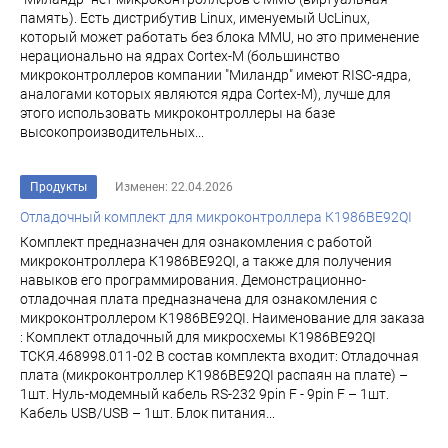
память). Есть дистрибутив Linux, именуемый UcLinux,
который может работать без блока MMU, но это применение
нерационально на ядрах Cortex-M (большинство
микроконтроллеров компании "Миландр" имеют RISC-ядра,
аналогами которых являются ядра Cortex-M), лучше для
этого использовать микроконтроллеры на базе
высокопроизводительных...
Продукты
Изменен: 22.04.2026
Отладочный комплект для микроконтроллера К1986ВЕ92QI
Комплект предназначен для ознакомления с работой
микроконтроллера К1986ВЕ92QI, а также для получения
навыков его программирования. Демонстрационно-
отладочная плата предназначена для ознакомления с
микроконтроллером К1986ВЕ92QI. Наименование для заказа
: Комплект отладочный для микросхемы К1986ВЕ92QI
ТСКЯ.468998.011-02 В состав комплекта входит: Отладочная
плата (микроконтроллер К1986ВЕ92QI распаян на плате) –
1шт. Нуль-модемный кабель RS-232 9pin F - 9pin F – 1шт.
Кабель USB/USB – 1шт. Блок питания...