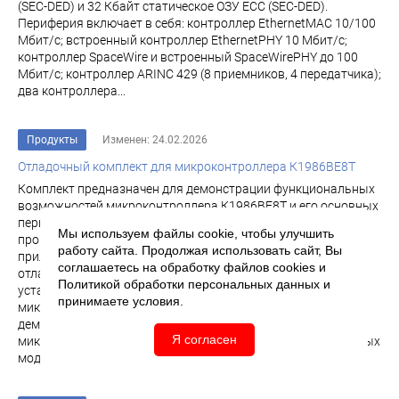
(SEC-DED) и 32 Кбайт статическое ОЗУ ECC (SEC-DED).
Периферия включает в себя: контроллер EthernetMAC 10/100
Мбит/с; встроенный контроллер EthernetPHY 10 Мбит/с;
контроллер SpaceWire и встроенный SpaceWirePHY до 100
Мбит/с; контроллер ARINC 429 (8 приемников, 4 передатчика);
два контроллера...
Продукты
Изменен: 24.02.2026
Отладочный комплект для микроконтроллера К1986ВЕ8Т
Комплект предназначен для демонстрации функциональных
возможностей микроконтроллера К1986ВЕ8Т и его основных
периферийных модулей, начальному обучению
Мы используем файлы cookie, чтобы улучшить
программирования микроконтроллера с помощью
работу сайта. Продолжая использовать сайт, Вы
прилагаемой демонстрационной программы, а также
соглашаетесь на обработку файлов
cookies
и
отладки собственных проектов с применением
Политикой обработки персональных данных
и
установленных на плате блоков. Отладочный комплект для
принимаете условия.
микроконтроллера К1986ВЕ8Т Комплект предназначен для
демонстрации функциональных возможностей
Я согласен
микроконтроллера К1986ВЕ8Т и его основных периферийных
модулей...