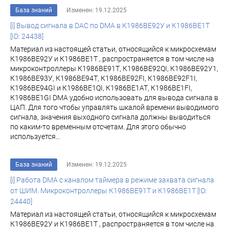
База знаний
Изменен: 19.12.2025
[i] Вывод сигнала в DAC по DMA в К1986ВЕ92У и К1986ВЕ1Т
[ID: 24438]
Материал из настоящей статьи, относящийся к микросхемам
К1986ВЕ92У и К1986ВЕ1Т , распространяется в том числе на
микроконтроллеры К1986ВЕ91Т, К1986ВЕ92QI, К1986ВЕ92У1,
К1986ВЕ93У, К1986ВЕ94Т, К1986ВЕ92FI, К1986ВЕ92F1I,
К1986ВЕ94GI и К1986ВЕ1QI, К1986ВЕ1АТ, К1986ВЕ1FI,
К1986ВЕ1GI DMA удобно использовать для вывода сигнала в
ЦАП. Для того чтобы управлять шкалой времени выводимого
сигнала, значения выходного сигнала должны выводиться
по каким-то временным отсчетам. Для этого обычно
используется...
База знаний
Изменен: 19.12.2025
[i] Работа DMA c каналом таймера в режиме захвата сигнала
от ШИМ. Микроконтроллеры К1986ВЕ91Т и К1986ВЕ1Т [ID:
24440]
Материал из настоящей статьи, относящийся к микросхемам
К1986ВЕ92У и К1986ВЕ1Т , распространяется в том числе на