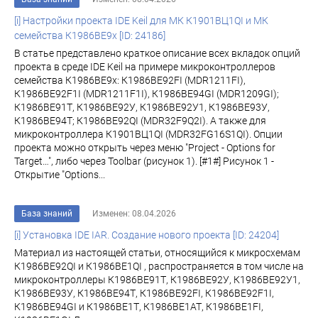
[i] Настройки проекта IDE Keil для МК К1901ВЦ1QI и МК
семейства К1986ВЕ9x [ID: 24186]
В статье представлено краткое описание всех вкладок опций
проекта в среде IDE Keil на примере микроконтроллеров
семейства К1986ВЕ9x: К1986ВЕ92FI (MDR1211FI),
К1986ВЕ92F1I (MDR1211F1I), К1986ВЕ94GI (MDR1209GI);
К1986ВЕ91Т, К1986ВЕ92У, К1986ВЕ92У1, К1986ВЕ93У,
К1986ВЕ94Т; К1986ВЕ92QI (MDR32F9Q2I). А также для
микроконтроллера К1901ВЦ1QI (MDR32FG16S1QI). Опции
проекта можно открыть через меню "Project - Options for
Target…", либо через Toolbar (рисунок 1). [#1#] Рисунок 1 -
Открытие "Options...
База знаний
Изменен: 08.04.2026
[i] Установка IDE IAR. Создание нового проекта [ID: 24204]
Материал из настоящей статьи, относящийся к микросхемам
К1986ВЕ92QI и К1986ВЕ1QI , распространяется в том числе на
микроконтроллеры К1986ВЕ91Т, К1986ВЕ92У, К1986ВЕ92У1,
К1986ВЕ93У, К1986ВЕ94Т, К1986ВЕ92FI, К1986ВЕ92F1I,
К1986ВЕ94GI и К1986ВЕ1Т, К1986ВЕ1АТ, К1986ВЕ1FI,