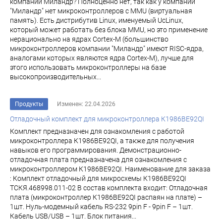
компании Миландр? Полноценно нет, так как у компании
"Миландр" нет микроконтроллеров с MMU (виртуальная
память). Есть дистрибутив Linux, именуемый UcLinux,
который может работать без блока MMU, но это применение
нерационально на ядрах Cortex-M (большинство
микроконтроллеров компании "Миландр" имеют RISC-ядра,
аналогами которых являются ядра Cortex-M), лучше для
этого использовать микроконтроллеры на базе
высокопроизводительных...
Продукты
Изменен: 22.04.2026
Отладочный комплект для микроконтроллера К1986ВЕ92QI
Комплект предназначен для ознакомления с работой
микроконтроллера К1986ВЕ92QI, а также для получения
навыков его программирования. Демонстрационно-
отладочная плата предназначена для ознакомления с
микроконтроллером К1986ВЕ92QI. Наименование для заказа
: Комплект отладочный для микросхемы К1986ВЕ92QI
ТСКЯ.468998.011-02 В состав комплекта входит: Отладочная
плата (микроконтроллер К1986ВЕ92QI распаян на плате) –
1шт. Нуль-модемный кабель RS-232 9pin F - 9pin F – 1шт.
Кабель USB/USB – 1шт. Блок питания...