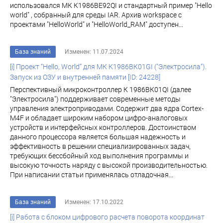
использовался МК К1986ВЕ92QI и стандартный пример "Hello
world" , собранный для среды IAR. Архив workspace с
проектами "HelloWorld" и "HelloWorld_RAM" доступен...
База знаний
Изменен: 11.07.2024
[i] Проект “Hello, World” для МК К1986ВК01GI ("Электросила”).
Запуск из ОЗУ и внутренней памяти [ID: 24228]
Перспективный микроконтроллер К 1986ВК01QI (далее
"Электросила") поддерживает современные методы
управления электроприводами. Содержит два ядра Cortex-
M4F и обладает широким набором цифро-аналоговых
устройств и интерфейсных контроллеров. Достоинством
данного процессора является большая надежность и
эффективность в решении специализированных задач,
требующих бессбойный ход выполнения программы и
высокую точность наряду с высокой производительностью.
При написании статьи применялась отладочная...
База знаний
Изменен: 17.10.2022
[i] Работа с блоком цифрового расчета поворота координат