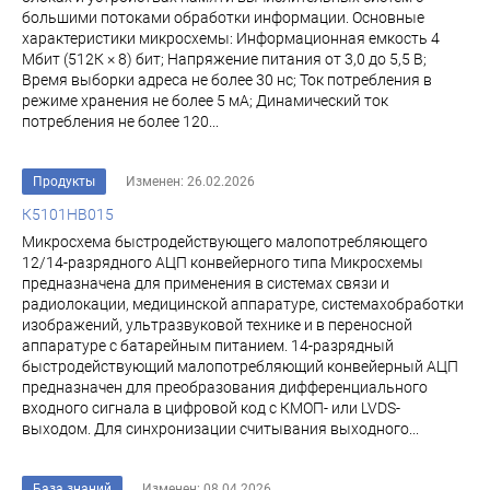
большими потоками обработки информации. Основные
характеристики микросхемы: Информационная емкость 4
Мбит (512К × 8) бит; Напряжение питания от 3,0 до 5,5 В;
Время выборки адреса не более 30 нс; Ток потребления в
режиме хранения не более 5 мА; Динамический ток
потребления не более 120...
Продукты
Изменен: 26.02.2026
К5101НВ015
Микросхема быстродействующего малопотребляющего
12/14-разрядного АЦП конвейерного типа Микросхемы
предназначена для применения в системах связи и
радиолокации, медицинской аппаратуре, системахобработки
изображений, ультразвуковой технике и в переносной
аппаратуре с батарейным питанием. 14-разрядный
быстродействующий малопотребляющий конвейерный АЦП
предназначен для преобразования дифференциального
входного сигнала в цифровой код с КМОП- или LVDS-
выходом. Для синхронизации считывания выходного...
База знаний
Изменен: 08.04.2026