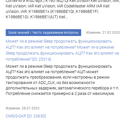
Cortex-M и RISC-арх.) К1901ВЦ1QI Keil uVision Keil uVision; IAR;
Keil uVision; IAR Keil uVision; IAR CodeMaster ARM IAR Keil
uVision; IAR; К1986ВЕ1x (К1986ВЕ1QI, К1986ВЕ1FI,
К1986ВЕ1GI, К1986ВЕ1(A)T) Keil...
База знаний
/
Часто задаваемые вопросы
Изменен: 21.02.2020
Может ли в режиме Sleep продолжать функционировать
АЦП? Как это влияет на потребление? Может ли в режиме
Sleep продолжать функционировать АЦП? Как это влияет на
потребление? [ID: 25314]
Может ли в режиме Sleep продолжать функционировать
АЦП? Как это влияет на потребление? АЦП может
продолжать преобразование, если настроены в режим
тактирования от ADC_CLK, но без возможности
дополнительных задержек, автоматического перебора и т.п.
Потребление снижается примерно в 2 раза от максимума.
Изменен: 28.07.2023
CMSIS-DAP [ID: 25630]