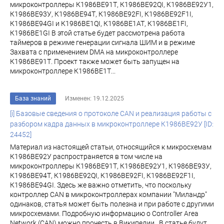
микроконтроллеры К1986ВЕ91Т, К1986ВЕ92QI, К1986ВЕ92У1,
К1986ВЕ93У, К1986ВЕ94Т, К1986ВЕ92FI, К1986ВЕ92F1I,
К1986ВЕ94GI и К1986ВЕ1QI, К1986ВЕ1АТ, К1986ВЕ1FI,
К1986ВЕ1GI В этой статье будет рассмотрена работа
таймеров в режиме генерации сигнала ШИМ и в режиме
Захвата с применением DMA на микроконтроллере
К1986ВЕ91Т. Проект также может быть запущен на
микроконтроллере К1986ВЕ1Т...
База знаний
Изменен: 19.12.2025
[i] Базовые сведения о протоколе CAN и реализация работы с
разбором кадра данных в микроконтроллере К1986BE92У [ID:
24452]
Материал из настоящей статьи, относящийся к микросхемам
К1986ВЕ92У распространяется в том числе на
микроконтроллеры К1986ВЕ91Т, К1986ВЕ92У1, К1986ВЕ93У,
К1986ВЕ94Т, К1986ВЕ92QI, К1986ВЕ92FI, К1986ВЕ92F1I,
К1986ВЕ94GI. Здесь же важно отметить, что поскольку
контроллер CAN в микроконтроллерах компании "Миландр"
одинаков, статья может быть полезна и при работе с другими
микросхемами. Подробную информацию о Controller Area
Network (CAN) можно прочесть в Википедии . В статье будут