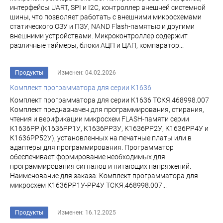
интерфейсы UART, SPI и I2C, контроллер внешней системной
шины, что позволяет работать с внешними микросхемами
статического ОЗУ и ПЗУ, NAND Flash-памятью и другими
внешними устройствами. Микроконтроллер содержит
различные таймеры, блоки АЦП и ЦАП, компаратор...
Продукты
Изменен: 04.02.2026
Комплект программатора для серии К1636
Комплект программатора для серии К1636 ТСКЯ.468998.007
Комплект предназначен для программирования, стирания,
чтения и верификации микросхем FLASH-памяти серии
К1636РР (К1636РР1У, К1636РР3У, К1636РР2У, К1636РР4У и
К1636РР52У), установленных на печатные платы или в
адаптеры для программирования. Программатор
обеспечивает формирование необходимых для
программирования сигналов и питающих напряжений.
Наименование для заказа: Комплект программатора для
микросхем К1636РР1У-РР4У ТСКЯ.468998.007...
Продукты
Изменен: 16.12.2025