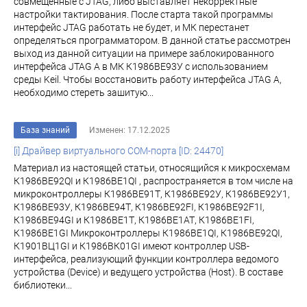
совмещенные с JTAG, либо выставляет некорректные
настройки тактирования. После старта такой программы
интерфейс JTAG работать не будет, и МК перестанет
определяться программатором. В данной статье рассмотрен
выход из данной ситуации на примере заблокированного
интерфейса JTAG A в МК К1986BE93У с использованием
среды Keil. Чтобы восстановить работу интерфейса JTAG A,
необходимо стереть зашитую...
База знаний
Изменен: 17.12.2025
[i] Драйвер виртуального COM-порта [ID: 24470]
Материал из настоящей статьи, относящийся к микросхемам
К1986ВЕ92QI и К1986ВЕ1QI , распространяется в том числе на
микроконтроллеры К1986ВЕ91Т, К1986ВЕ92У, К1986ВЕ92У1,
К1986ВЕ93У, К1986ВЕ94Т, К1986ВЕ92FI, К1986ВЕ92F1I,
К1986ВЕ94GI и К1986ВЕ1Т, К1986ВЕ1АТ, К1986ВЕ1FI,
К1986ВЕ1GI Микроконтроллеры К1986ВЕ1QI, К1986ВЕ92QI,
К1901ВЦ1GI и К1986ВК01GI имеют контроллер USB-
интерфейса, реализующий функции контроллера ведомого
устройства (Device) и ведущего устройства (Host). В составе
библиотеки...