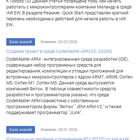
К1986ВЕ1GI Данная статья посвящена тому, как начать
работать с микроконтроллерами компании Миландр в среде
IAR EW. В разделе Резюме - Quick Start представлен краткий
перечень необходимых действий для начала работы в IAR
EW...
База знаний
Изменен: 26.03.2026
Создаем проект в среде CodeMaster-ARM [ID: 24206]
CodeMaster-ARM - интегрированная среда разработки (IDE),
содержащая набор программных средств для
редактирования, компиляции и отладки приложений для
встроенных микроконтроллеров с ядром ARM7, ARM9, Cortex-
M0, Cortex-M1, Cortex-M3. Данная среда выпускается
компанией Фитон . В таблице совместимости средств
разработки и программаторов указано, что среда
CodeMaster-ARM совместима с собственным
программатором фирмы "Фитон" "JEM-ARM-V2 " и также
поддерживает программатор "JLink"...
База знаний
Изменен: 28.01.2026
[i] Начальные сведения и применение RTX RTOS2 от Keil в МК