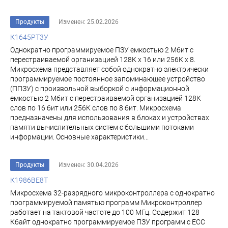
Продукты
Изменен: 25.02.2026
К1645РТ3У
Однократно программируемое ПЗУ емкостью 2 Мбит с
перестраиваемой организацией 128К х 16 или 256К х 8.
Микросхема представляет собой однократно электрически
программируемое постоянное за­поминающее устройство
(ППЗУ) с произвольной выборкой с информационной
емкостью 2 Мбит с пе­рестраиваемой организацией 128К
слов по 16 бит или 256К слов по 8 бит. Микросхема
предназначены для использования в блоках и устройствах
памя­ти вычислительных систем с большими потоками
информации. Основные характеристики...
Продукты
Изменен: 30.04.2026
К1986ВЕ8Т
Микросхема 32-разрядного микроконтроллера с однократно
программируемой памятью программ Микроконтроллер
работает на тактовой частоте до 100 МГц. Содержит 128
Кбайт однократно программируемое ПЗУ программ c ECC