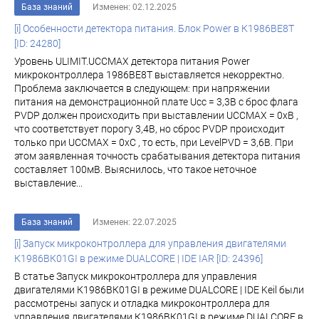
База знаний
Изменен: 02.12.2025
[i] Особенности детектора питания. Блок Power в К1986ВЕ8T
[ID: 24280]
Уровень ULIMIT.UCCMAX детектора питания Power
микроконтроллера 1986ВЕ8Т выставляется некорректно.
Проблема заключается в следующем: при напряжении
питания на демонстрационной плате Ucc = 3,3В с брос флага
PVDP должен происходить при выставлении UCCMAX = 0хВ ,
что соответствует порогу 3,4В, но сброс PVDP происходит
только при UCCMAX = 0хС , то есть, при LevelPVD = 3,6В. При
этом заявленная точность срабатывания детектора питания
составляет 100мВ. Выяснилось, что такое неточное
выставление...
База знаний
Изменен: 22.07.2025
[i] Запуск микроконтроллера для управления двигателями
К1986ВК01GI в режиме DUALCORE | IDE IAR [ID: 24396]
В статье Запуск микроконтроллера для управления
двигателями К1986ВК01GI в режиме DUALCORE | IDE Keil были
рассмотрены запуск и отладка микроконтроллера для
управления двигателями К1986ВК01GI в режиме DUALCORE в