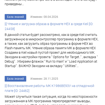
приведены...
База знаний
Изменен: 08.04.2026
[i] Чтение и загрузка образа в формате HEX в среде Keil [ID:
24458]
В данной статье будет рассмотрено, как в среде Keil считать
загруженную в микроконтроллер программу в формате HEX,
а также, как загрузить образ программы в форме HEX во
Flash-память МК. Чтение образа памяти МК в формате HEX
Создаем в Keil новый пустой проект для необходимого МК.
Заходим в настройки проекта " Options for Target.." , вкладка "
Debug" . Убираем флажок " Run to main" и " Load Application at
Startup" . ВАЖНО! Заходим на вкладку " Utilities"...
База знаний
Изменен: 28.11.2025
[i] Восстановление работы МК К1986ВЕ93У на отладочной
плате [ID: 24462]
Может случиться такая ситуация, когда по неосторожности
загруженная в МК программа переопределяет выводы,