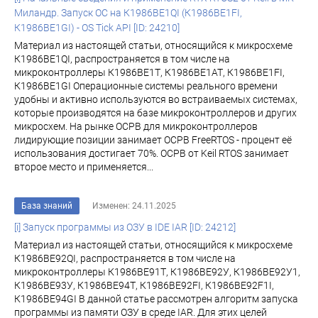
Миландр. Запуск ОС на К1986ВЕ1QI (К1986ВЕ1FI,
К1986ВЕ1GI) - OS Tick API [ID: 24210]
Материал из настоящей статьи, относящийся к микросхеме
К1986ВЕ1QI, распространяется в том числе на
микроконтроллеры К1986ВЕ1Т, К1986ВЕ1АТ, К1986ВЕ1FI,
К1986ВЕ1GI Операционные системы реального времени
удобны и активно используются во встраиваемых системах,
которые производятся на базе микроконтроллеров и других
микросхем. На рынке ОСРВ для микроконтроллеров
лидирующие позиции занимает ОСРВ FreeRTOS - процент её
использования достигает 70%. ОСРВ от Keil RTOS занимает
второе место и применяется...
База знаний
Изменен: 24.11.2025
[i] Запуск программы из ОЗУ в IDE IAR [ID: 24212]
Материал из настоящей статьи, относящийся к микросхеме
К1986ВЕ92QI, распространяется в том числе на
микроконтроллеры К1986ВЕ91Т, К1986ВЕ92У, К1986ВЕ92У1,
К1986ВЕ93У, К1986ВЕ94Т, К1986ВЕ92FI, К1986ВЕ92F1I,
К1986ВЕ94GI В данной статье рассмотрен алгоритм запуска
программы из памяти ОЗУ в среде IAR. Для этих целей