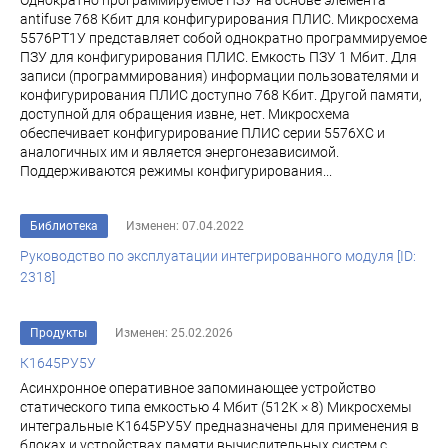
Однократно программируемое ПЗУ на основе элемента
antifuse 768 Кбит для конфигурирования ПЛИС. Микросхема
5576РТ1У представляет собой однократно программируемое
ПЗУ для конфигурирования ПЛИС. Емкость ПЗУ 1 Мбит. Для
записи (программирования) информации пользователями и
конфигурирования ПЛИС доступно 768 Кбит. Другой памяти,
доступной для обращения извне, нет. Микросхема
обеспечивает конфигурирование ПЛИС серии 5576ХС и
аналогичных им и является энергонезависимой.
Поддерживаются режимы конфигурирования...
Библиотека
Изменен: 07.04.2022
Руководство по эксплуатации интегрированного модуля [ID:
2318]
Продукты
Изменен: 25.02.2026
К1645РУ5У
Асинхронное оперативное запоминающее устройство
статического типа емкостью 4 Мбит (512К × 8) Микросхемы
интегральные К1645РУ5У предназначены для применения в
блоках и устройствах памяти вычислительных систем с