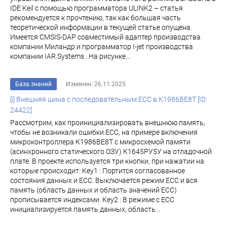
IDE Keil с помощью программатора ULINK2 – статья
рекомендуется к прочтению, так как большая часть
теоретической информации в текущей статье опущена.
Имеется CMSIS-DAP совместимый адаптер производства
компании Миландр и программатор I-jet производства
компании IAR Systems . На рисунке...
База знаний
Изменен: 26.11.2025
[i] Внешняя шина с последовательным ECC в К1986ВЕ8Т [ID:
24422]
Рассмотрим, как проинициализировать внешнюю память,
чтобы не возникали ошибки ECC, на примере включения
микроконтроллера К1986ВЕ8Т с микросхемой памяти
(асинхронного статического ОЗУ) К1645РУ5У на отладочной
плате. В проекте используется три кнопки, при нажатии на
которые происходит: Key1 : Портится согласованное
состояния данных и ECC. Выключается режим ECC и вся
память (область данных и область значений ЕСС)
прописывается индексами. Key2 : В режиме с ECC
инициализируется память данных, область...