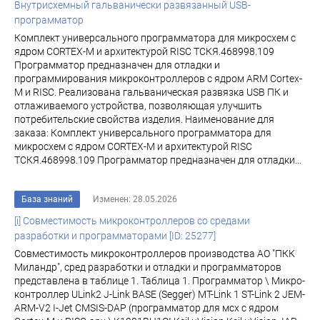
Внутрисхемный гальванически развязанный USB-
программатор
Комплект универсального программатора для микросхем с
ядром CORTEX-M и архитектурой RISC ТСКЯ.468998.109
Программатор предназначен для отладки и
программирования микроконтроллеров с ядром ARM Cortex-
M и RISC. Реализована гальваническая развязка USB ПК и
отлаживаемого устройства, позволяющая улучшить
потребительские свойства изделия. Наименование для
заказа: Комплект универсального программатора для
микросхем с ядром CORTEX-M и архитектурой RISC
ТСКЯ.468998.109 Программатор предназначен для отладки...
База знаний
Изменен: 28.05.2026
[i] Совместимость микроконтроллеров со средами
разработки и программаторами [ID: 25277]
Совместимость микроконтроллеров производства АО "ПКК
Миландр", сред разработки и отладки и программаторов
представлена в таблице 1. Таблица 1. Программатор \ Микро-
контроллер ULink2 J-Link BASE (Segger) MT-Link 1 ST-Link 2 JEM-
ARM-V2 I-Jet CMSIS-DAP (программатор для мсх с ядром