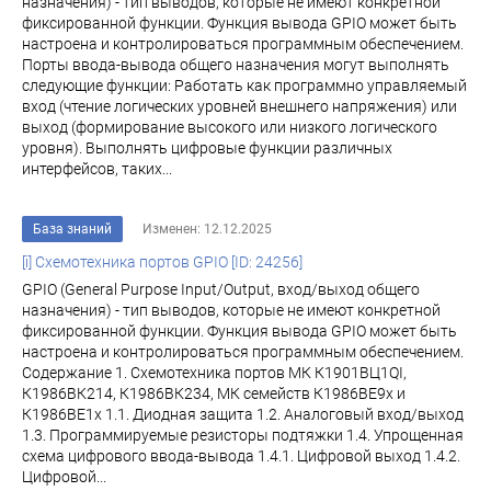
назначения) - тип выводов, которые не имеют конкретной
фиксированной функции. Функция вывода GPIO может быть
настроена и контролироваться программным обеспечением.
Порты ввода-вывода общего назначения могут выполнять
следующие функции: Работать как программно управляемый
вход (чтение логических уровней внешнего напряжения) или
выход (формирование высокого или низкого логического
уровня). Выполнять цифровые функции различных
интерфейсов, таких...
База знаний
Изменен: 12.12.2025
[i] Схемотехника портов GPIO [ID: 24256]
GPIO (General Purpose Input/Output, вход/выход общего
назначения) - тип выводов, которые не имеют конкретной
фиксированной функции. Функция вывода GPIO может быть
настроена и контролироваться программным обеспечением.
Содержание 1. Схемотехника портов МК К1901ВЦ1QI,
К1986ВК214, К1986ВК234, МК семейств К1986ВЕ9x и
К1986ВЕ1x 1.1. Диодная защита 1.2. Аналоговый вход/выход
1.3. Программируемые резисторы подтяжки 1.4. Упрощенная
схема цифрового ввода-вывода 1.4.1. Цифровой выход 1.4.2.
Цифровой...