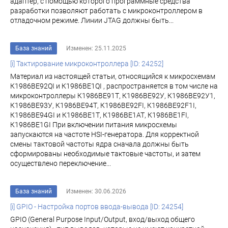
адаптер, с помощью которого программные средства
разработки позволяют работать с микроконтроллером в
отладочном режиме. Линии JTAG должны быть...
База знаний
Изменен: 25.11.2025
[i] Тактирование микроконтроллера [ID: 24252]
Материал из настоящей статьи, относящийся к микросхемам
К1986ВЕ92QI и К1986ВЕ1QI , распространяется в том числе на
микроконтроллеры К1986ВЕ91Т, К1986ВЕ92У, К1986ВЕ92У1,
К1986ВЕ93У, К1986ВЕ94Т, К1986ВЕ92FI, К1986ВЕ92F1I,
К1986ВЕ94GI и К1986ВЕ1Т, К1986ВЕ1АТ, К1986ВЕ1FI,
К1986ВЕ1GI При включении питания микросхемы
запускаются на частоте HSI-генератора. Для корректной
смены тактовой частоты ядра сначала должны быть
сформированы необходимые тактовые частоты, и затем
осуществлено переключение...
База знаний
Изменен: 30.06.2026
[i] GPIO - Настройка портов ввода-вывода [ID: 24254]
GPIO (General Purpose Input/Output, вход/выход общего