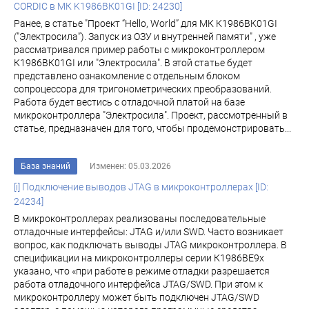
CORDIC в МК K1986ВК01GI [ID: 24230]
Ранее, в статье "Проект “Hello, World” для МК К1986ВК01GI
("Электросила”). Запуск из ОЗУ и внутренней памяти" , уже
рассматривалcя пример работы с микроконтроллером
К1986ВК01GI или "Электросила". В этой статье будет
представлено ознакомление с отдельным блоком
сопроцессора для тригонометрических преобразований.
Работа будет вестись с отладочной платой на базе
микроконтроллера "Электросила". Проект, рассмотренный в
статье, предназначен для того, чтобы продемонстрировать...
База знаний
Изменен: 05.03.2026
[i] Подключение выводов JTAG в микроконтроллерах [ID:
24234]
В микроконтроллерах реализованы последовательные
отладочные интерфейсы: JTAG и/или SWD. Часто возникает
вопрос, как подключать выводы JTAG микроконтроллера. В
спецификации на микроконтроллеры серии К1986ВЕ9х
указано, что «при работе в режиме отладки разрешается
работа отладочного интерфейса JTAG/SWD. При этом к
микроконтроллеру может быть подключен JTAG/SWD