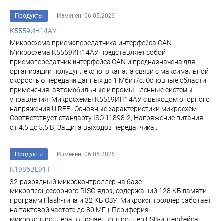
Продукты
Изменен: 06.05.2026
К5559ИН14АУ
Микросхема приемопередатчика интерфейса CAN
Микросхема К5559ИН14АУ представляет собой
приемопередатчик интерфейса CAN и предназначена для
организации полудуплексного канала связи с максимальной
скоростью передачи данных до 1 Мбит/с. Основные области
применения: автомобильные и промышленные системы
управления. Микросхемы К5559ИН14АУ с выходом опорного
напряжения U REF . Основные характеристики микросхем:
Соответствует стандарту ISO 11898-2; Напряжение питания
от 4,5 до 5,5 В; Защита выходов передатчика...
Продукты
Изменен: 06.05.2026
К1986ВЕ91Т
32-разрядный микроконтроллер на базе
микропроцессорного RISC-ядра, содержащий 128 КБ памяти
программ Flash-типа и 32 КБ ОЗУ. Микроконтроллер работает
на тактовой частоте до 80 МГц. Периферия
микроконтроллера включает контроллер USB-интерфейса,