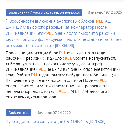
База знаний
/
Часто задаваемые вопросы
Изменен: 19.12.2025
[i] Особенности включения аналоговых блоков:
PLL
, АЦП,
ЦАП, ШИМ высокого разрешения, компаратор После
инициализации блок
PLL
очень долго выходит в рабочий
режим, при этом формируемая частота не стабильная. С чем
это может быть связано? [ID: 35093]
После инициализации блок
PLL
очень долго выходит в
рабочий ... ревизий (1 и 2) блок
PLL
может не запускаться,
либо запускаться ... нескольких секунд, если перед
инициализацией
PLL
не были включены опорные источники ...
тока. Работа
PLL
в данном случае будет нестабильна ... ; //
Включение внутренних источников тока Помимо
PLL
,
опорные источники тока также влияют ... разрешается
выдача опорных токов для
PLL
, ЦАП, ШИМ высокого
разрешения, компаратора ...
Библиотека
Изменен: 07.04.2022
Руководство по эксплуатации СБИТЭК-125 [ID: 1506]