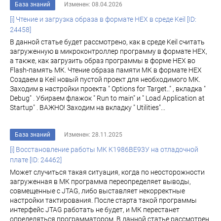
База знаний
Изменен: 08.04.2026
[i] Чтение и загрузка образа в формате HEX в среде Keil [ID:
24458]
В данной статье будет рассмотрено, как в среде Keil считать
загруженную в микроконтроллер программу в формате HEX,
а также, как загрузить образ программы в форме HEX во
Flash-память МК. Чтение образа памяти МК в формате HEX
Создаем в Keil новый пустой проект для необходимого МК.
Заходим в настройки проекта " Options for Target.." , вкладка "
Debug" . Убираем флажок " Run to main" и " Load Application at
Startup" . ВАЖНО! Заходим на вкладку " Utilities"...
База знаний
Изменен: 28.11.2025
[i] Восстановление работы МК К1986ВЕ93У на отладочной
плате [ID: 24462]
Может случиться такая ситуация, когда по неосторожности
загруженная в МК программа переопределяет выводы,
совмещенные с JTAG, либо выставляет некорректные
настройки тактирования. После старта такой программы
интерфейс JTAG работать не будет, и МК перестанет
определяться программатором. В данной статье рассмотрен