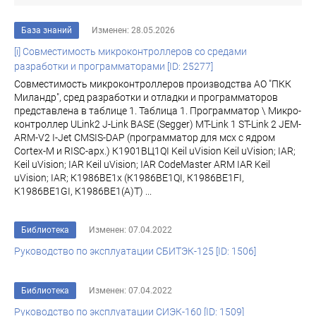
База знаний
Изменен: 28.05.2026
[i] Совместимость микроконтроллеров со средами
разработки и программаторами [ID: 25277]
Совместимость микроконтроллеров производства АО "ПКК
Миландр", сред разработки и отладки и программаторов
представлена в таблице 1. Таблица 1. Программатор \ Микро-
контроллер ULink2 J-Link BASE (Segger) MT-Link 1 ST-Link 2 JEM-
ARM-V2 I-Jet CMSIS-DAP (программатор для мсх с ядром
Cortex-M и RISC-арх.) К1901ВЦ1QI Keil uVision Keil uVision; IAR;
Keil uVision; IAR Keil uVision; IAR CodeMaster ARM IAR Keil
uVision; IAR; К1986ВЕ1x (К1986ВЕ1QI, К1986ВЕ1FI,
К1986ВЕ1GI, К1986ВЕ1(A)T) ...
Библиотека
Изменен: 07.04.2022
Руководство по эксплуатации СБИТЭК-125 [ID: 1506]
Библиотека
Изменен: 07.04.2022
Руководство по эксплуатации СИЭК-160 [ID: 1509]