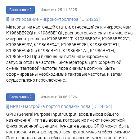
База знаний
Изменен: 25.11.2025
[i] Тактирование микроконтроллера [ID: 24252]
Материал из настоящей статьи, относящийся к микросхемам
К1986ВЕ92QI и К1986ВЕ1QI , распространяется в том числе на
микроконтроллеры К1986ВЕ91Т, К1986ВЕ92У, К1986ВЕ92У1,
К1986ВЕ93У, К1986ВЕ94Т, К1986ВЕ92FI, К1986ВЕ92F1I,
К1986ВЕ94GI и К1986ВЕ1Т, К1986ВЕ1АТ, К1986ВЕ1FI,
К1986ВЕ1GI При включении питания микросхемы
запускаются на частоте HSI-генератора. Для корректной
смены тактовой частоты ядра сначала должны быть
сформированы необходимые тактовые частоты, и затем
осуществлено переключение...
База знаний
Изменен: 30.06.2026
[i] GPIO - Настройка портов ввода-вывода [ID: 24254]
GPIO (General Purpose Input/Output, вход/выход общего
назначения) - тип выводов, которые не имеют конкретной
фиксированной функции. Функция вывода GPIO может быть
настроена и контролироваться программным обеспечением.
Порты ввода-вывода общего назначения могут выполнять