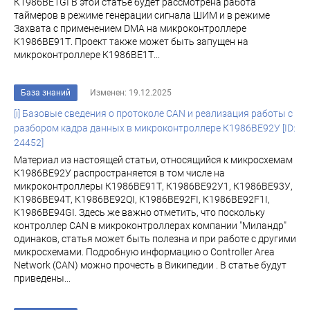
К1986ВЕ1GI В этой статье будет рассмотрена работа
таймеров в режиме генерации сигнала ШИМ и в режиме
Захвата с применением DMA на микроконтроллере
К1986ВЕ91Т. Проект также может быть запущен на
микроконтроллере К1986ВЕ1Т...
База знаний
Изменен: 19.12.2025
[i] Базовые сведения о протоколе CAN и реализация работы с
разбором кадра данных в микроконтроллере К1986BE92У [ID:
24452]
Материал из настоящей статьи, относящийся к микросхемам
К1986ВЕ92У распространяется в том числе на
микроконтроллеры К1986ВЕ91Т, К1986ВЕ92У1, К1986ВЕ93У,
К1986ВЕ94Т, К1986ВЕ92QI, К1986ВЕ92FI, К1986ВЕ92F1I,
К1986ВЕ94GI. Здесь же важно отметить, что поскольку
контроллер CAN в микроконтроллерах компании "Миландр"
одинаков, статья может быть полезна и при работе с другими
микросхемами. Подробную информацию о Controller Area
Network (CAN) можно прочесть в Википедии . В статье будут
приведены...