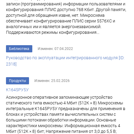
записи (программирования) информации пользователями и
конфигурирования ПЛИС доступно 768 Кбит. Другой памяти,
доступной для обращения извне, нет. Микросхема
обеспечивает конфигурирование ПЛИС серии 5576ХС и
аналогичных им и является энергонезависимой.
Поддерживаются режимы конфигурирования...
Библиотека
Изменен: 07.04.2022
Руководство по эксплуатации интегрированного модуля [ID:
2318]
Продукты
Изменен: 25.02.2026
К1645РУ5У
Асинхронное оперативное запоминающее устройство
статического типа емкостью 4 Мбит (512К × 8) Микросхемы
интегральные К1645РУ5У предназначены для применения в
блоках и устройствах памяти вычислительных систем с
большими потоками обработки информации. Основные
характеристики микросхемы: Информационная емкость 4
Мбит (512К × 8) бит; Напряжение питания от 3,0 до 5,5 В;