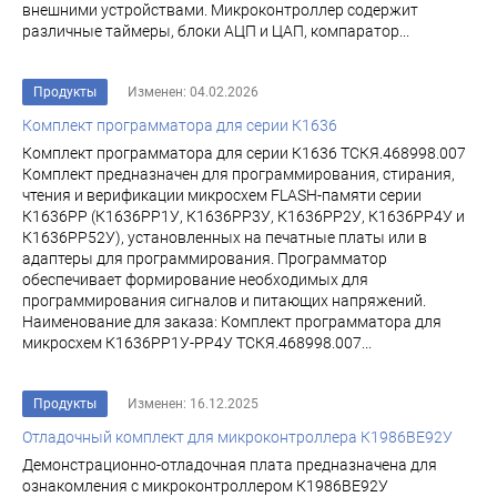
внешними устройствами. Микроконтроллер содержит
различные таймеры, блоки АЦП и ЦАП, компаратор...
Продукты
Изменен: 04.02.2026
Комплект программатора для серии К1636
Комплект программатора для серии К1636 ТСКЯ.468998.007
Комплект предназначен для программирования, стирания,
чтения и верификации микросхем FLASH-памяти серии
К1636РР (К1636РР1У, К1636РР3У, К1636РР2У, К1636РР4У и
К1636РР52У), установленных на печатные платы или в
адаптеры для программирования. Программатор
обеспечивает формирование необходимых для
программирования сигналов и питающих напряжений.
Наименование для заказа: Комплект программатора для
микросхем К1636РР1У-РР4У ТСКЯ.468998.007...
Продукты
Изменен: 16.12.2025
Отладочный комплект для микроконтроллера К1986ВЕ92У
Демонстрационно-отладочная плата предназначена для
ознакомления с микроконтроллером К1986ВЕ92У