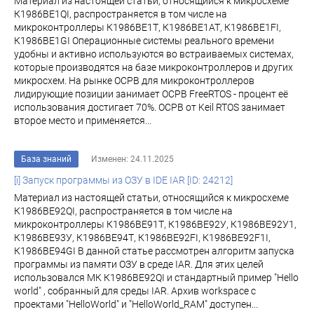
Материал из настоящей статьи, относящийся к микросхеме
К1986ВЕ1QI, распространяется в том числе на
микроконтроллеры К1986ВЕ1Т, К1986ВЕ1АТ, К1986ВЕ1FI,
К1986ВЕ1GI Операционные системы реального времени
удобны и активно используются во встраиваемых системах,
которые производятся на базе микроконтроллеров и других
микросхем. На рынке ОСРВ для микроконтроллеров
лидирующие позиции занимает ОСРВ FreeRTOS - процент её
использования достигает 70%. ОСРВ от Keil RTOS занимает
второе место и применяется...
База знаний
Изменен: 24.11.2025
[i] Запуск программы из ОЗУ в IDE IAR [ID: 24212]
Материал из настоящей статьи, относящийся к микросхеме
К1986ВЕ92QI, распространяется в том числе на
микроконтроллеры К1986ВЕ91Т, К1986ВЕ92У, К1986ВЕ92У1,
К1986ВЕ93У, К1986ВЕ94Т, К1986ВЕ92FI, К1986ВЕ92F1I,
К1986ВЕ94GI В данной статье рассмотрен алгоритм запуска
программы из памяти ОЗУ в среде IAR. Для этих целей
использовался МК К1986ВЕ92QI и стандартный пример "Hello
world" , собранный для среды IAR. Архив workspace с
проектами "HelloWorld" и "HelloWorld_RAM" доступен...