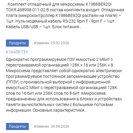
: Комплект отладочный для микросхемы К1986ВЕ92QI
ТСКЯ.468998.011-02 В состав комплекта входит: Отладочная
плата (микроконтроллер К1986ВЕ92QI распаян на плате) –
1шт. Нуль-модемный кабель RS-232 9pin F - 9pin F – 1шт.
Кабель USB/USB – 1шт. Блок питания...
Продукты
Изменен: 25.02.2026
К1645РТ3У
Однократно программируемое ПЗУ емкостью 2 Мбит с
перестраиваемой организацией 128К х 16 или 256К х 8.
Микросхема представляет собой однократно электрически
программируемое постоянное за­поминающее устройство
(ППЗУ) с произвольной выборкой с информационной
емкостью 2 Мбит с пе­рестраиваемой организацией 128К
слов по 16 бит или 256К слов по 8 бит. Микросхема
предназначены для использования в блоках и устройствах
памя­ти вычислительных систем с большими потоками
информации. Основные характеристики...
Продукты
Изменен: 30.04.2026