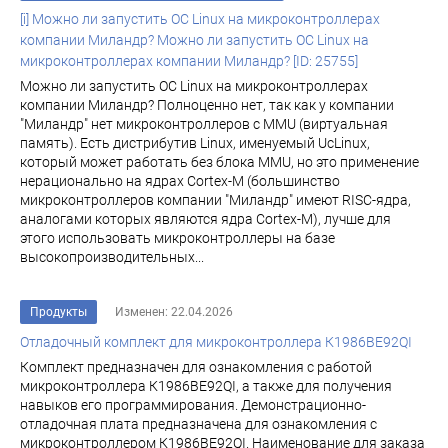
[i] Можно ли запустить ОС Linux на микроконтроллерах
компании Миландр? Можно ли запустить ОС Linux на
микроконтроллерах компании Миландр? [ID: 25755]
Можно ли запустить ОС Linux на микроконтроллерах
компании Миландр? Полноценно нет, так как у компании
"Миландр" нет микроконтроллеров с MMU (виртуальная
память). Есть дистрибутив Linux, именуемый UcLinux,
который может работать без блока MMU, но это применение
нерационально на ядрах Cortex-M (большинство
микроконтроллеров компании "Миландр" имеют RISC-ядра,
аналогами которых являются ядра Cortex-M), лучше для
этого использовать микроконтроллеры на базе
высокопроизводительных...
Продукты
Изменен: 22.04.2026
Отладочный комплект для микроконтроллера К1986ВЕ92QI
Комплект предназначен для ознакомления с работой
микроконтроллера К1986ВЕ92QI, а также для получения
навыков его программирования. Демонстрационно-
отладочная плата предназначена для ознакомления с
микроконтроллером К1986ВЕ92QI. Наименование для заказа