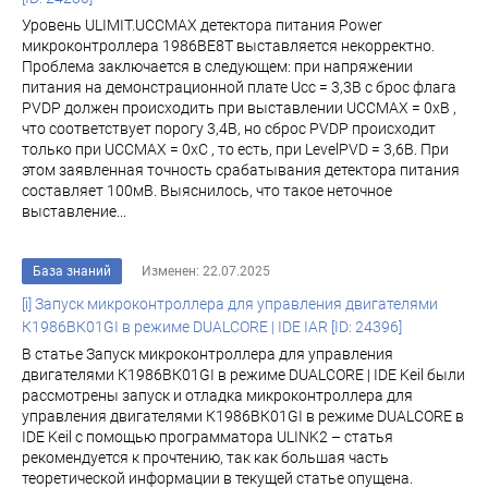
Уровень ULIMIT.UCCMAX детектора питания Power
микроконтроллера 1986ВЕ8Т выставляется некорректно.
Проблема заключается в следующем: при напряжении
питания на демонстрационной плате Ucc = 3,3В с брос флага
PVDP должен происходить при выставлении UCCMAX = 0хВ ,
что соответствует порогу 3,4В, но сброс PVDP происходит
только при UCCMAX = 0хС , то есть, при LevelPVD = 3,6В. При
этом заявленная точность срабатывания детектора питания
составляет 100мВ. Выяснилось, что такое неточное
выставление...
База знаний
Изменен: 22.07.2025
[i] Запуск микроконтроллера для управления двигателями
К1986ВК01GI в режиме DUALCORE | IDE IAR [ID: 24396]
В статье Запуск микроконтроллера для управления
двигателями К1986ВК01GI в режиме DUALCORE | IDE Keil были
рассмотрены запуск и отладка микроконтроллера для
управления двигателями К1986ВК01GI в режиме DUALCORE в
IDE Keil с помощью программатора ULINK2 – статья
рекомендуется к прочтению, так как большая часть
теоретической информации в текущей статье опущена.