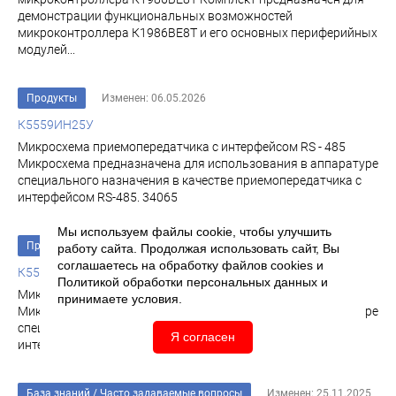
демонстрации функциональных возможностей
микроконтроллера К1986ВЕ8Т и его основных периферийных
модулей...
Продукты
Изменен: 06.05.2026
К5559ИН25У
Микросхема приемопередатчика с интерфейсом RS - 485
Микросхема предназначена для использования в аппаратуре
специального назначения в качестве приемопередатчика с
интерфейсом RS-485. 34065
Мы используем файлы cookie, чтобы улучшить
Продукты
Изменен: 06.05.2026
работу сайта. Продолжая использовать сайт, Вы
соглашаетесь на обработку файлов
cookies
и
К5559ИН26У
Политикой обработки персональных данных
и
Микросхема приемопередатчика с интерфейсом RS - 485
принимаете условия.
Микросхема предназначена для использования в аппаратуре
специального назначения в качестве приемопередатчика с
Я согласен
интерфейсом RS-485. 34075
База знаний
/
Часто задаваемые вопросы
Изменен: 25.11.2025