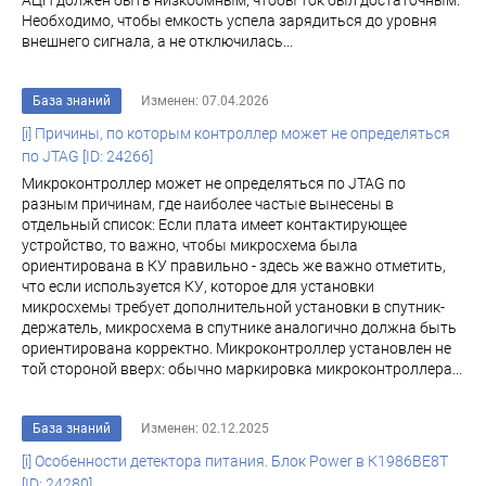
АЦП должен быть низкоомным, чтобы ток был достаточным.
Необходимо, чтобы емкость успела зарядиться до уровня
внешнего сигнала, а не отключилась...
База знаний
Изменен: 07.04.2026
[i] Причины, по которым контроллер может не определяться
по JTAG [ID: 24266]
Микроконтроллер может не определяться по JTAG по
разным причинам, где наиболее частые вынесены в
отдельный список: Если плата имеет контактирующее
устройство, то важно, чтобы микросхема была
ориентирована в КУ правильно - здесь же важно отметить,
что если используется КУ, которое для установки
микросхемы требует дополнительной установки в спутник-
держатель, микросхема в спутнике аналогично должна быть
ориентирована корректно. Микроконтроллер установлен не
той стороной вверх: обычно маркировка микроконтроллера...
База знаний
Изменен: 02.12.2025
[i] Особенности детектора питания. Блок Power в К1986ВЕ8T
[ID: 24280]