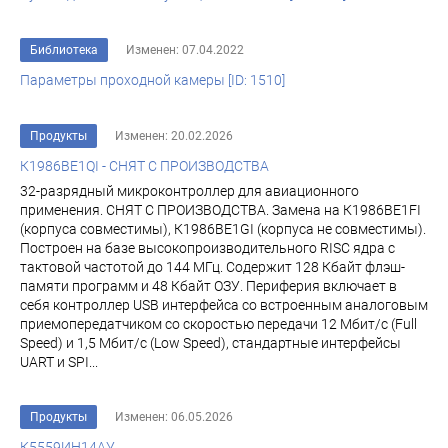
Библиотека
Изменен: 07.04.2022
Параметры проходной камеры [ID: 1510]
Продукты
Изменен: 20.02.2026
К1986ВЕ1QI - СНЯТ С ПРОИЗВОДСТВА
32-разрядный микроконтроллер для авиационного
применения. СНЯТ С ПРОИЗВОДСТВА. Замена на К1986ВЕ1FI
(корпуса совместимы), К1986ВЕ1GI (корпуса не совместимы).
Построен на базе высокопроизводительного RISC ядра с
тактовой частотой до 144 МГц. Содержит 128 Кбайт флэш-
памяти программ и 48 Кбайт ОЗУ. Периферия включает в
себя контроллер USB интерфейса со встроенным аналоговым
приемопередатчиком со скоростью передачи 12 Мбит/с (Full
Speed) и 1,5 Мбит/с (Low Speed), стандартные интерфейсы
UART и SPI...
Продукты
Изменен: 06.05.2026
К5559ИН14АУ