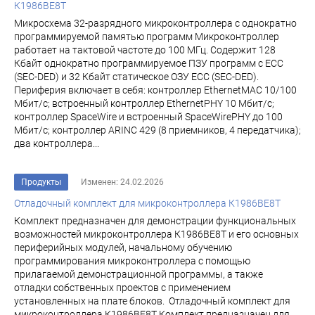
К1986ВЕ8Т
Микросхема 32-разрядного микроконтроллера с однократно
программируемой памятью программ Микроконтроллер
работает на тактовой частоте до 100 МГц. Содержит 128
Кбайт однократно программируемое ПЗУ программ c ECC
(SEC-DED) и 32 Кбайт статическое ОЗУ ECC (SEC-DED).
Периферия включает в себя: контроллер EthernetMAC 10/100
Мбит/с; встроенный контроллер EthernetPHY 10 Мбит/с;
контроллер SpaceWire и встроенный SpaceWirePHY до 100
Мбит/с; контроллер ARINC 429 (8 приемников, 4 передатчика);
два контроллера...
Продукты
Изменен: 24.02.2026
Отладочный комплект для микроконтроллера К1986ВЕ8Т
Комплект предназначен для демонстрации функциональных
возможностей микроконтроллера К1986ВЕ8Т и его основных
периферийных модулей, начальному обучению
программирования микроконтроллера с помощью
прилагаемой демонстрационной программы, а также
отладки собственных проектов с применением
установленных на плате блоков. Отладочный комплект для
микроконтроллера К1986ВЕ8Т Комплект предназначен для