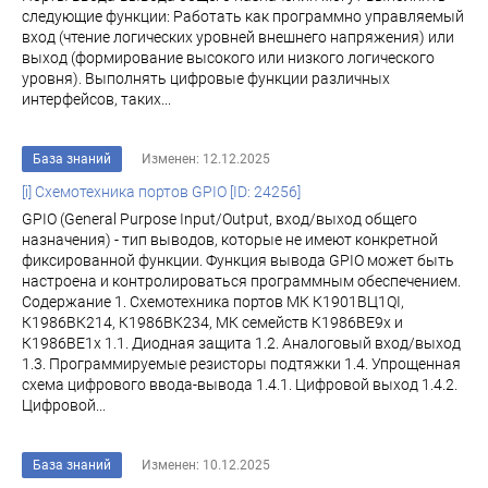
следующие функции: Работать как программно управляемый
вход (чтение логических уровней внешнего напряжения) или
выход (формирование высокого или низкого логического
уровня). Выполнять цифровые функции различных
интерфейсов, таких...
База знаний
Изменен: 12.12.2025
[i] Схемотехника портов GPIO [ID: 24256]
GPIO (General Purpose Input/Output, вход/выход общего
назначения) - тип выводов, которые не имеют конкретной
фиксированной функции. Функция вывода GPIO может быть
настроена и контролироваться программным обеспечением.
Содержание 1. Схемотехника портов МК К1901ВЦ1QI,
К1986ВК214, К1986ВК234, МК семейств К1986ВЕ9x и
К1986ВЕ1x 1.1. Диодная защита 1.2. Аналоговый вход/выход
1.3. Программируемые резисторы подтяжки 1.4. Упрощенная
схема цифрового ввода-вывода 1.4.1. Цифровой выход 1.4.2.
Цифровой...
База знаний
Изменен: 10.12.2025