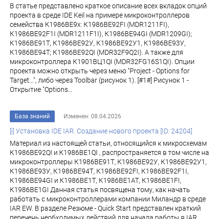
В статье представлено краткое описание всех вкладок опций
проекта в среде IDE Keil на примере микроконтроллеров
семейства К1986ВЕ9x: К1986ВЕ92FI (MDR1211FI),
К1986ВЕ92F1I (MDR1211F1I), К1986ВЕ94GI (MDR1209GI);
К1986ВЕ91Т, К1986ВЕ92У, К1986ВЕ92У1, К1986ВЕ93У,
К1986ВЕ94Т; К1986ВЕ92QI (MDR32F9Q2I). А также для
микроконтроллера К1901ВЦ1QI (MDR32FG16S1QI). Опции
проекта можно открыть через меню "Project - Options for
Target…", либо через Toolbar (рисунок 1). [#1#] Рисунок 1 -
Открытие "Options...
База знаний
Изменен: 08.04.2026
[i] Установка IDE IAR. Создание нового проекта [ID: 24204]
Материал из настоящей статьи, относящийся к микросхемам
К1986ВЕ92QI и К1986ВЕ1QI , распространяется в том числе на
микроконтроллеры К1986ВЕ91Т, К1986ВЕ92У, К1986ВЕ92У1,
К1986ВЕ93У, К1986ВЕ94Т, К1986ВЕ92FI, К1986ВЕ92F1I,
К1986ВЕ94GI и К1986ВЕ1Т, К1986ВЕ1АТ, К1986ВЕ1FI,
К1986ВЕ1GI Данная статья посвящена тому, как начать
работать с микроконтроллерами компании Миландр в среде
IAR EW. В разделе Резюме - Quick Start представлен краткий
перечень необходимых действий для начала работы в IAR