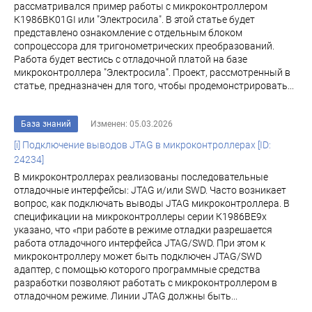
рассматривалcя пример работы с микроконтроллером
К1986ВК01GI или "Электросила". В этой статье будет
представлено ознакомление с отдельным блоком
сопроцессора для тригонометрических преобразований.
Работа будет вестись с отладочной платой на базе
микроконтроллера "Электросила". Проект, рассмотренный в
статье, предназначен для того, чтобы продемонстрировать...
База знаний
Изменен: 05.03.2026
[i] Подключение выводов JTAG в микроконтроллерах [ID:
24234]
В микроконтроллерах реализованы последовательные
отладочные интерфейсы: JTAG и/или SWD. Часто возникает
вопрос, как подключать выводы JTAG микроконтроллера. В
спецификации на микроконтроллеры серии К1986ВЕ9х
указано, что «при работе в режиме отладки разрешается
работа отладочного интерфейса JTAG/SWD. При этом к
микроконтроллеру может быть подключен JTAG/SWD
адаптер, с помощью которого программные средства
разработки позволяют работать с микроконтроллером в
отладочном режиме. Линии JTAG должны быть...