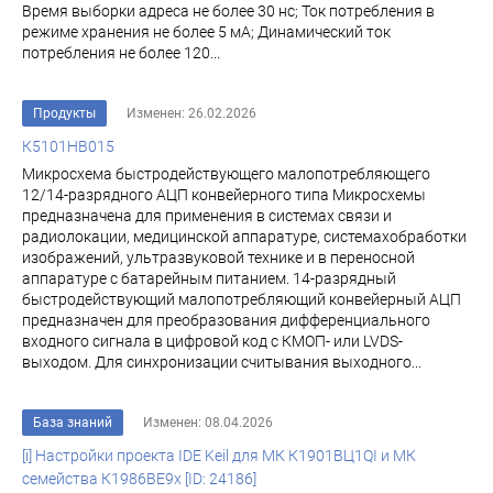
Время выборки адреса не более 30 нс; Ток потребления в
режиме хранения не более 5 мА; Динамический ток
потребления не более 120...
Продукты
Изменен: 26.02.2026
К5101НВ015
Микросхема быстродействующего малопотребляющего
12/14-разрядного АЦП конвейерного типа Микросхемы
предназначена для применения в системах связи и
радиолокации, медицинской аппаратуре, системахобработки
изображений, ультразвуковой технике и в переносной
аппаратуре с батарейным питанием. 14-разрядный
быстродействующий малопотребляющий конвейерный АЦП
предназначен для преобразования дифференциального
входного сигнала в цифровой код с КМОП- или LVDS-
выходом. Для синхронизации считывания выходного...
База знаний
Изменен: 08.04.2026
[i] Настройки проекта IDE Keil для МК К1901ВЦ1QI и МК
семейства К1986ВЕ9x [ID: 24186]