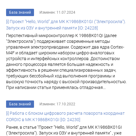
База знаний
Изменен: 11.07.2024
[i] Проект “Hello, World” для МК К1986ВК01GI ("Электросила”).
Запуск из ОЗУ и внутренней памяти [ID: 24228]
Перспективный микроконтроллер К 1986ВК01QI (далее
"Электросила") поддерживает современные методы
управления электроприводами. Содержит два ядра Cortex-
M4F и обладает широким набором цифро-аналоговых
устройств и интерфейсных контроллеров. Достоинством
данного процессора является большая надежность и
эффективность в решении специализированных задач,
требующих бессбойный ход выполнения программы и
высокую точность наряду с высокой производительностью.
При написании статьи применялась отладочная...
База знаний
Изменен: 17.10.2022
[i] Работа с блоком цифрового расчета поворота координат
CORDIC в МК K1986ВК01GI [ID: 24230]
Ранее, в статье "Проект “Hello, World” для МК К1986ВК01GI
("Электросила”). Запуск из ОЗУ и внутренней памяти" , уже