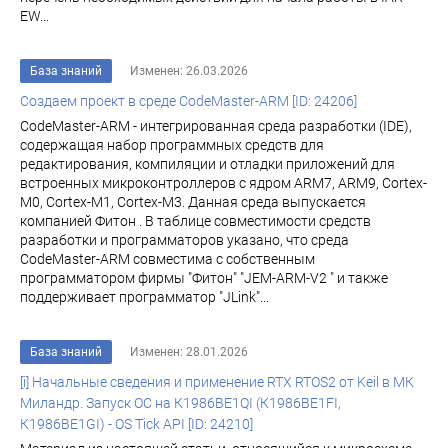
EW...
База знаний
Изменен: 26.03.2026
Создаем проект в среде CodeMaster-ARM [ID: 24206]
CodeMaster-ARM - интегрированная среда разработки (IDE),
содержащая набор программных средств для
редактирования, компиляции и отладки приложений для
встроенных микроконтроллеров с ядром ARM7, ARM9, Cortex-
M0, Cortex-M1, Cortex-M3. Данная среда выпускается
компанией Фитон . В таблице совместимости средств
разработки и программаторов указано, что среда
CodeMaster-ARM совместима с собственным
программатором фирмы "Фитон" "JEM-ARM-V2 " и также
поддерживает программатор "JLink"...
База знаний
Изменен: 28.01.2026
[i] Начальные сведения и применение RTX RTOS2 от Keil в МК
Миландр. Запуск ОС на К1986ВЕ1QI (К1986ВЕ1FI,
К1986ВЕ1GI) - OS Tick API [ID: 24210]