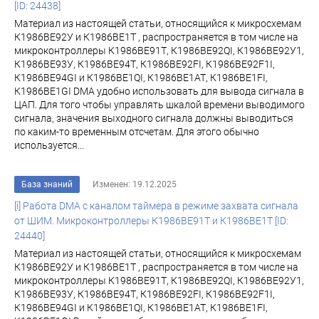
[ID: 24438]
Материал из настоящей статьи, относящийся к микросхемам
К1986ВЕ92У и К1986ВЕ1Т , распространяется в том числе на
микроконтроллеры К1986ВЕ91Т, К1986ВЕ92QI, К1986ВЕ92У1,
К1986ВЕ93У, К1986ВЕ94Т, К1986ВЕ92FI, К1986ВЕ92F1I,
К1986ВЕ94GI и К1986ВЕ1QI, К1986ВЕ1АТ, К1986ВЕ1FI,
К1986ВЕ1GI DMA удобно использовать для вывода сигнала в
ЦАП. Для того чтобы управлять шкалой времени выводимого
сигнала, значения выходного сигнала должны выводиться
по каким-то временным отсчетам. Для этого обычно
используется...
База знаний
Изменен: 19.12.2025
[i] Работа DMA c каналом таймера в режиме захвата сигнала
от ШИМ. Микроконтроллеры К1986ВЕ91Т и К1986ВЕ1Т [ID:
24440]
Материал из настоящей статьи, относящийся к микросхемам
К1986ВЕ92У и К1986ВЕ1Т , распространяется в том числе на
микроконтроллеры К1986ВЕ91Т, К1986ВЕ92QI, К1986ВЕ92У1,
К1986ВЕ93У, К1986ВЕ94Т, К1986ВЕ92FI, К1986ВЕ92F1I,
К1986ВЕ94GI и К1986ВЕ1QI, К1986ВЕ1АТ, К1986ВЕ1FI,