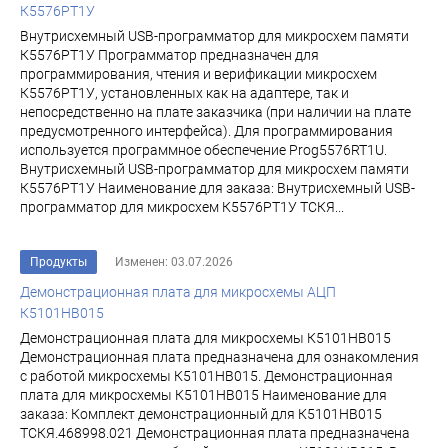
К5576РТ1У
Внутрисхемный USB-программатор для микросхем памяти
К5576РТ1У Программатор предназначен для
программирования, чтения и верификации микросхем
К5576РТ1У, установленных как на адаптере, так и
непосредственно на плате заказчика (при наличии на плате
предусмотренного интерфейса). Для программирования
используется программное обеспечение Prog5576RT1U.
Внутрисхемный USB-программатор для микросхем памяти
К5576РТ1У Наименование для заказа: Внутрисхемный USB-
программатор для микросхем К5576РТ1У ТСКЯ...
Продукты
Изменен: 03.07.2026
Демонстрационная плата для микросхемы АЦП
К5101НВ015
Демонстрационная плата для микросхемы К5101НВ015
Демонстрационная плата предназначена для ознакомления
с работой микросхемы К5101НВ015. Демонстрационная
плата для микросхемы К5101НВ015 Наименование для
заказа: Комплект демонстрационный для К5101НВ015
ТСКЯ.468998.021 Демонстрационная плата предназначена