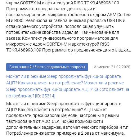
ядром CORTEX-M и архитектурой RISC ТСКЯ.468998.109
Программатор предназначен для отладки и
программирования микроконтроллеров с ядром ARM Cortex-
M и RISC. Реализована гальваническая развязка USB ПК и
отлаживаемого устройства, позволяющая улучшить
потребительские свойства изделия. Наименование для
заказа: Комплект универсального программатора для
микросхем с ядром CORTEX-M и архитектурой RISC
ТСКЯ.468998.109 Программатор предназначен для отладки...
База знаний
/
Часто задаваемые вопросы
Изменен: 21.02.2020
Может ли в режиме Sleep продолжать функционировать
АЦП? Как это влияет на потребление? Может ли в режиме
Sleep продолжать функционировать АЦП? Как это влияет на
потребление? [ID: 25314]
Может ли в режиме Sleep продолжать функционировать
АЦП? Как это влияет на потребление? АЦП может
продолжать преобразование, если настроены в режим
тактирования от ADC_CLK, но без возможности
дополнительных задержек, автоматического перебора и т.п.
Потребление снижается примерно в 2 раза от максимума.