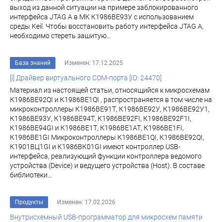
выход из данной ситуации на примере заблокированного
интерфейса JTAG A в МК К1986BE93У с использованием
среды Keil. Чтобы восстановить работу интерфейса JTAG A,
необходимо стереть зашитую...
База знаний
Изменен: 17.12.2025
[i] Драйвер виртуального COM-порта [ID: 24470]
Материал из настоящей статьи, относящийся к микросхемам
К1986ВЕ92QI и К1986ВЕ1QI , распространяется в том числе на
микроконтроллеры К1986ВЕ91Т, К1986ВЕ92У, К1986ВЕ92У1,
К1986ВЕ93У, К1986ВЕ94Т, К1986ВЕ92FI, К1986ВЕ92F1I,
К1986ВЕ94GI и К1986ВЕ1Т, К1986ВЕ1АТ, К1986ВЕ1FI,
К1986ВЕ1GI Микроконтроллеры К1986ВЕ1QI, К1986ВЕ92QI,
К1901ВЦ1GI и К1986ВК01GI имеют контроллер USB-
интерфейса, реализующий функции контроллера ведомого
устройства (Device) и ведущего устройства (Host). В составе
библиотеки...
Продукты
Изменен: 17.02.2026
Внутрисхемный USB-программатор для микросхем памяти