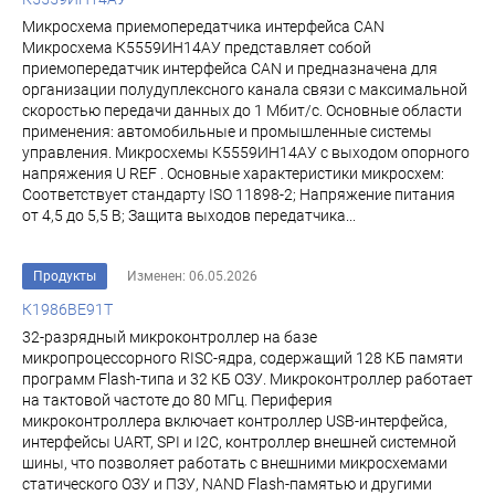
Микросхема приемопередатчика интерфейса CAN
Микросхема К5559ИН14АУ представляет собой
приемопередатчик интерфейса CAN и предназначена для
организации полудуплексного канала связи с максимальной
скоростью передачи данных до 1 Мбит/с. Основные области
применения: автомобильные и промышленные системы
управления. Микросхемы К5559ИН14АУ с выходом опорного
напряжения U REF . Основные характеристики микросхем:
Соответствует стандарту ISO 11898-2; Напряжение питания
от 4,5 до 5,5 В; Защита выходов передатчика...
Продукты
Изменен: 06.05.2026
К1986ВЕ91Т
32-разрядный микроконтроллер на базе
микропроцессорного RISC-ядра, содержащий 128 КБ памяти
программ Flash-типа и 32 КБ ОЗУ. Микроконтроллер работает
на тактовой частоте до 80 МГц. Периферия
микроконтроллера включает контроллер USB-интерфейса,
интерфейсы UART, SPI и I2C, контроллер внешней системной
шины, что позволяет работать с внешними микросхемами
статического ОЗУ и ПЗУ, NAND Flash-памятью и другими