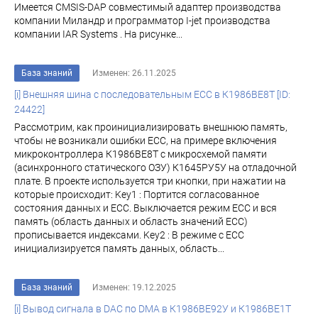
Имеется CMSIS-DAP совместимый адаптер производства
компании Миландр и программатор I-jet производства
компании IAR Systems . На рисунке...
База знаний
Изменен: 26.11.2025
[i] Внешняя шина с последовательным ECC в К1986ВЕ8Т [ID:
24422]
Рассмотрим, как проинициализировать внешнюю память,
чтобы не возникали ошибки ECC, на примере включения
микроконтроллера К1986ВЕ8Т с микросхемой памяти
(асинхронного статического ОЗУ) К1645РУ5У на отладочной
плате. В проекте используется три кнопки, при нажатии на
которые происходит: Key1 : Портится согласованное
состояния данных и ECC. Выключается режим ECC и вся
память (область данных и область значений ЕСС)
прописывается индексами. Key2 : В режиме с ECC
инициализируется память данных, область...
База знаний
Изменен: 19.12.2025
[i] Вывод сигнала в DAC по DMA в К1986ВЕ92У и К1986ВЕ1Т